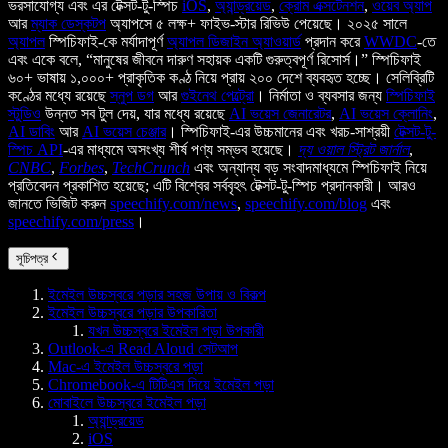
ভরসাযোগ্য এবং এর টেক্সট-টু-স্পিচ
iOS
,
অ্যান্ড্রয়েড
,
ক্রোম এক্সটেনশন
,
ওয়েব অ্যাপ
আর
ম্যাক ডেস্কটপ
অ্যাপসে ৫ লক্ষ+ ফাইভ-স্টার রিভিউ পেয়েছে। ২০২৫ সালে
অ্যাপল
স্পিচিফাই-কে মর্যাদাপূর্ণ
অ্যাপল ডিজাইন অ্যাওয়ার্ড
প্রদান করে
WWDC
-তে
এবং একে বলে, “মানুষের জীবনে দারুণ সহায়ক একটি গুরুত্বপূর্ণ রিসোর্স।” স্পিচিফাই
৬০+ ভাষায় ১,০০০+ প্রাকৃতিক কণ্ঠ নিয়ে প্রায় ২০০ দেশে ব্যবহৃত হচ্ছে। সেলিব্রিটি
কণ্ঠের মধ্যে রয়েছে
স্নুপ ডগ
আর
গুইনেথ পেল্ট্রো
। নির্মাতা ও ব্যবসার জন্য
স্পিচিফাই
স্টুডিও
উন্নত সব টুল দেয়, যার মধ্যে রয়েছে
AI ভয়েস জেনারেটর
,
AI ভয়েস ক্লোনিং
,
AI ডাবিং
আর
AI ভয়েস চেঞ্জার
। স্পিচিফাই-এর উচ্চমানের এবং খরচ-সাশ্রয়ী
টেক্সট-টু-
স্পিচ API
-এর মাধ্যমে অসংখ্য শীর্ষ পণ্য সম্ভব হয়েছে।
দ্য ওয়াল স্ট্রিট জার্নাল
,
CNBC
,
Forbes
,
TechCrunch
এবং অন্যান্য বড় সংবাদমাধ্যমে স্পিচিফাই নিয়ে
প্রতিবেদন প্রকাশিত হয়েছে; এটি বিশ্বের সর্ববৃহৎ টেক্সট-টু-স্পিচ প্রদানকারী। আরও
জানতে ভিজিট করুন
speechify.com/news
,
speechify.com/blog
এবং
speechify.com/press
।
সূচিপত্র
ইমেইল উচ্চস্বরে পড়ার সহজ উপায় ও বিকল্প
ইমেইল উচ্চস্বরে পড়ার উপকারিতা
যখন উচ্চস্বরে ইমেইল পড়া উপকারী
Outlook-এ Read Aloud সেটআপ
Mac-এ ইমেইল উচ্চস্বরে পড়া
Chromebook-এ টিটিএস দিয়ে ইমেইল পড়া
মোবাইলে উচ্চস্বরে ইমেইল পড়া
অ্যান্ড্রয়েড
iOS