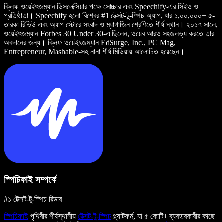
ক্লিফ ওয়েইৎজম্যান ডিসলেক্সিয়ার পক্ষে সোচ্চার এবং Speechify-এর সিইও ও
প্রতিষ্ঠাতা। Speechify হলো বিশ্বের #1 টেক্সট-টু-স্পিচ অ্যাপ, যার ১,০০,০০০+ ৫-
তারকা রিভিউ এবং অ্যাপ স্টোরে সংবাদ ও ম্যাগাজিন শ্রেণিতে শীর্ষ স্থান। ২০১৭ সালে,
ওয়েইৎজম্যান Forbes 30 Under 30-এ ছিলেন, ওয়েব আরও সহজলভ্য করতে তার
অবদানের জন্য। ক্লিফ ওয়েইৎজম্যান EdSurge, Inc., PC Mag,
Entrepreneur, Mashable-সহ নানা শীর্ষ মিডিয়ায় আলোচিত হয়েছেন।
স্পিচিফাই সম্পর্কে
#১ টেক্সট-টু-স্পিচ রিডার
স্পিচিফাই
পৃথিবীর শীর্ষস্থানীয়
টেক্সট-টু-স্পিচ
প্ল্যাটফর্ম, যা ৫ কোটি+ ব্যবহারকারীর কাছে