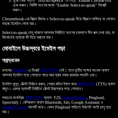
পুরো পেজ পড়তে "Text-to-Speech"-এ গিয়ে "Enable ChromeVox"
চেক করুন। নির্দিষ্ট অংশের জন্য "Enable Select-to-speak" সিলেক্ট
করুন।
Chromebook-এর স্ক্রিন রিডার ও Select-to-speak দিয়ে স্ক্রিনে তাকিয়ে না থেকেও
সহজে ইমেইল শোনা যায়।
Select-to-speak চালু থাকলে আপনার নির্বাচিত অংশের চারপাশে নীল বক্স দেখা যায়, যা
কিবোর্ডের অ্যারো কী দিয়ে সরানো যায়।
মোবাইলে উচ্চস্বরে ইমেইল পড়া
অ্যান্ড্রয়েড
গুগলের
অ্যান্ড্রয়েড
-এ ডিফল্ট
টেক্সট-টু-স্পিচ
নেই। তবে তৃতীয় পক্ষের অনেক অ্যাপ
আপনার ইমেইল পড়ে শোনাতে পারে আর প্রায় সবার ব্যবহার পদ্ধতি এক।
ইমেইল খুলুন, টেক্সট নির্বাচন করুন, শেয়ার বাটনে ট্যাপ করে
টেক্সট-টু-স্পিচ
(TTS) অ্যাপ
বাছুন। এরপর অ্যাপটি নির্বাচিত টেক্সট উচ্চস্বরে পড়ে শোনাবে।
সবচেয়ে জনপ্রিয়
টেক্সট-টু-স্পিচ
অ্যাপ: T2S,
NaturalReader
, Pingloud,
Speechify। বেশিরভাগ অ্যাপ Bluetooth, Siri, Google Assistant ও
Amazon Alexa
সাপোর্ট করে। যেমন Pingloud গাড়িতে উঠলেই অটো চালু হয়ে
যায়।