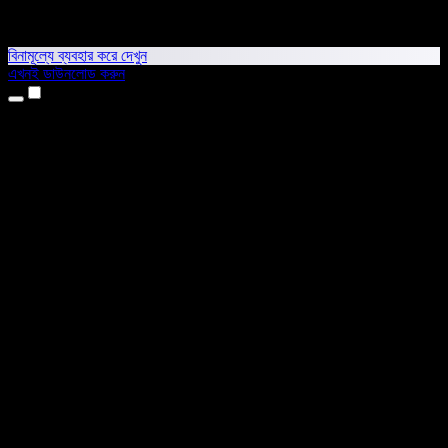
বিনামূল্যে ব্যবহার করে দেখুন
এখনই ডাউনলোড করুন
প্রোডাক্ট
টেক্সট টু স্পিচ
আইফোন ও আইপ্যাড অ্যাপ
অ্যান্ড্রয়েড অ্যাপ
ক্রোম এক্সটেনশন
এজ এক্সটেনশন
ওয়েব অ্যাপ
ম্যাক অ্যাপ
উইন্ডোজ অ্যাপ
এআই ভয়েস জেনারেটর