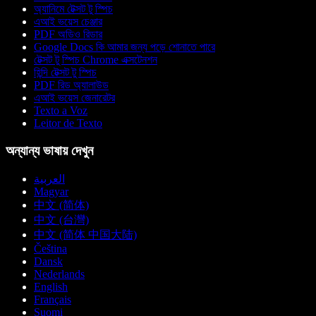
অ্যানিমে টেক্সট টু স্পিচ
এআই ভয়েস চেঞ্জার
PDF অডিও রিডার
Google Docs কি আমার জন্য পড়ে শোনাতে পারে
টেক্সট টু স্পিচ Chrome এক্সটেনশন
হিন্দি টেক্সট টু স্পিচ
PDF রিড অ্যালাউড
এআই ভয়েস জেনারেটর
Texto a Voz
Leitor de Texto
অন্যান্য ভাষায় দেখুন
العربية
Magyar
中文 (简体)
中文 (台灣)
中文 (简体 中国大陆)
Čeština
Dansk
Nederlands
English
Français
Suomi