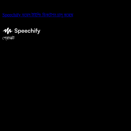
Speechify ভয়েস টাইপিং ডিকটেশন চালু করেছে
ভয়েস টাইপিং দিয়ে ৫ গুণ দ্রুত লিখুন
প্রোডাক্ট
আরও জানুন