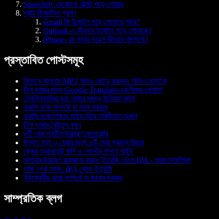
Speechify যেকোনো টেক্সট পড়ে শোনায়
প্রায় জিজ্ঞাসিত প্রশ্ন
Gmail কি ইমেইল পড়ে শোনাতে পারে?
Outlook-এ কীভাবে ইমেইল পড়ে শোনাবো?
iPhone-এর পড়ার ভয়েস কীভাবে বদলাবো?
প্রস্তাবিত পোস্টসমূহ
কিভাবে আপনার MP3 আরও জোরে করবেন: অডিও বাড়ানো
চীনা ভাষার জন্য Google Translate-এর বিস্ময় খোলাসা
পেনসিলভানিয়া ডাচ ভাষার সমৃদ্ধ ইতিহাস জানা
ফরাসি ভাষা সম্পর্কে যা জানা দরকার
ফরাসি ভাষা শিক্ষার গাইড দিয়ে সাবলীলতা অর্জন
চীনা ভাষার বৈচিত্র্য বুঝুন
৫টি সেরা স্কটিশ উচ্চারণ জেনারেটর
উন্নত পড়া ও শেখার জন্য ৫টি সেরা প্রবন্ধ রিডার
ফ্রেঞ্চ অ্যাকসেন্ট কপি ও পেস্টের সম্পূর্ণ গাইড
আপনার উচ্চারণ ঝকঝকে করুন: ইংরেজি থেকে IPA - সহজ নির্দেশিকা
ভাষা শেখা সহজ: IPA থেকে ইংরেজি
ইউক্রেনীয় ভাষা সম্পর্কে যা জানার দরকার
সাম্প্রতিক ব্লগ