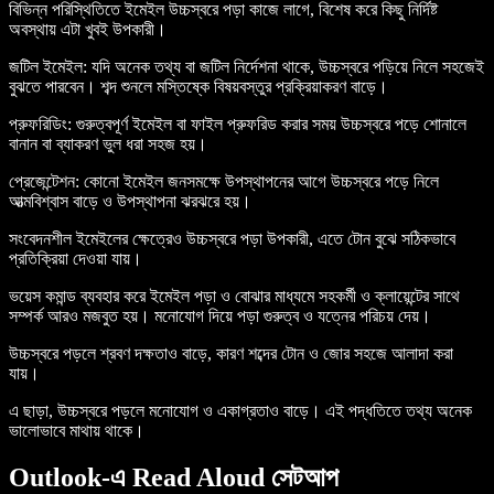
বিভিন্ন পরিস্থিতিতে ইমেইল উচ্চস্বরে পড়া কাজে লাগে, বিশেষ করে কিছু নির্দিষ্ট
অবস্থায় এটা খুবই উপকারী।
জটিল ইমেইল:
যদি অনেক তথ্য বা জটিল নির্দেশনা থাকে, উচ্চস্বরে পড়িয়ে নিলে সহজেই
বুঝতে পারবেন। শব্দ শুনলে মস্তিষ্কে বিষয়বস্তুর প্রক্রিয়াকরণ বাড়ে।
প্রুফরিডিং:
গুরুত্বপূর্ণ ইমেইল বা ফাইল প্রুফরিড করার সময় উচ্চস্বরে পড়ে শোনালে
বানান বা ব্যাকরণ ভুল ধরা সহজ হয়।
প্রেজেন্টেশন:
কোনো ইমেইল জনসমক্ষে উপস্থাপনের আগে উচ্চস্বরে পড়ে নিলে
আত্মবিশ্বাস বাড়ে ও উপস্থাপনা ঝরঝরে হয়।
সংবেদনশীল ইমেইলের ক্ষেত্রেও উচ্চস্বরে পড়া উপকারী, এতে টোন বুঝে সঠিকভাবে
প্রতিক্রিয়া দেওয়া যায়।
ভয়েস কমান্ড ব্যবহার করে ইমেইল পড়া ও বোঝার মাধ্যমে সহকর্মী ও ক্লায়েন্টের সাথে
সম্পর্ক আরও মজবুত হয়। মনোযোগ দিয়ে পড়া গুরুত্ব ও যত্নের পরিচয় দেয়।
উচ্চস্বরে পড়লে শ্রবণ দক্ষতাও বাড়ে, কারণ শব্দের টোন ও জোর সহজে আলাদা করা
যায়।
এ ছাড়া, উচ্চস্বরে পড়লে মনোযোগ ও একাগ্রতাও বাড়ে। এই পদ্ধতিতে তথ্য অনেক
ভালোভাবে মাথায় থাকে।
Outlook-এ Read Aloud সেটআপ