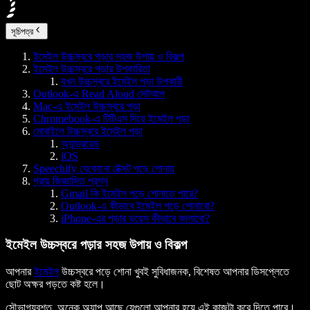
সূচিপত্র
ইমেইল উচ্চস্বরে পড়ার সহজ উপায় ও বিকল্প
ইমেইল উচ্চস্বরে পড়ার উপকারিতা
যখন উচ্চস্বরে ইমেইল পড়া উপকারী
Outlook-এ Read Aloud সেটআপ
Mac-এ ইমেইল উচ্চস্বরে পড়া
Chromebook-এ টিটিএস দিয়ে ইমেইল পড়া
মোবাইলে উচ্চস্বরে ইমেইল পড়া
অ্যান্ড্রয়েড
iOS
Speechify যেকোনো টেক্সট পড়ে শোনায়
প্রায় জিজ্ঞাসিত প্রশ্ন
Gmail কি ইমেইল পড়ে শোনাতে পারে?
Outlook-এ কীভাবে ইমেইল পড়ে শোনাবো?
iPhone-এর পড়ার ভয়েস কীভাবে বদলাবো?
ইমেইল উচ্চস্বরে পড়ার সহজ উপায় ও বিকল্প
আপনার
ইমেইল
উচ্চস্বরে পড়ে শোনা খুবই সুবিধাজনক, বিশেষত আপনার ডিসপ্লেতে
ছোট অক্ষর পড়তে কষ্ট হলে।
সৌভাগ্যবশত, অনেক অ্যাপ আছে যেগুলো আপনার হয়ে এই কাজটা করে দিতে পারে।