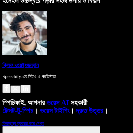
ইমেইল উচ্চস্বরে পড়ার সহজ উপায় ও বিকল্প
ক্লিফ ওয়েইৎজম্যান
Speechify-এর সিইও ও প্রতিষ্ঠাতা
স্পিচিফাই, আপনার
ভয়েস AI
সহকারী
টেক্সট-টু-স্পিচ
।
ভয়েস টাইপিং
।
দ্রুত উত্তর
।
বিনামূল্যে ব্যবহার করে দেখুন