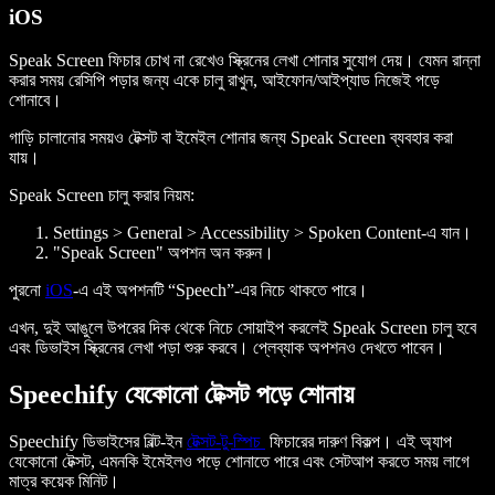
iOS
Speak Screen ফিচার চোখ না রেখেও স্ক্রিনের লেখা শোনার সুযোগ দেয়। যেমন রান্না
করার সময় রেসিপি পড়ার জন্য একে চালু রাখুন, আইফোন/আইপ্যাড নিজেই পড়ে
শোনাবে।
গাড়ি চালানোর সময়ও টেক্সট বা ইমেইল শোনার জন্য Speak Screen ব্যবহার করা
যায়।
Speak Screen চালু করার নিয়ম:
Settings > General > Accessibility > Spoken Content-এ যান।
"Speak Screen" অপশন অন করুন।
পুরনো
iOS
-এ এই অপশনটি “Speech”-এর নিচে থাকতে পারে।
এখন, দুই আঙুলে উপরের দিক থেকে নিচে সোয়াইপ করলেই Speak Screen চালু হবে
এবং ডিভাইস স্ক্রিনের লেখা পড়া শুরু করবে। প্লেব্যাক অপশনও দেখতে পাবেন।
Speechify যেকোনো টেক্সট পড়ে শোনায়
Speechify ডিভাইসের বিল্ট-ইন
টেক্সট-টু-স্পিচ
ফিচারের দারুণ বিকল্প। এই অ্যাপ
যেকোনো টেক্সট, এমনকি ইমেইলও পড়ে শোনাতে পারে এবং সেটআপ করতে সময় লাগে
মাত্র কয়েক মিনিট।