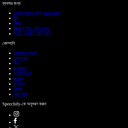
ব্যবসার জন্য
ডেভেলপারদের জন্য Speechify
টিম
শিক্ষা
টেক্সট টু স্পিচ API ডকস
ভয়েস এজেন্টস API ডকস
কোম্পানি
আমাদের সম্পর্কে
যোগাযোগ
ব্লগ
ক্যারিয়ার
অ্যাফিলিয়েট
সাহায্য
স্ট্যাটাস
প্রেস
ব্র্যান্ড কিট
Speechify-কে অনুসরণ করুন