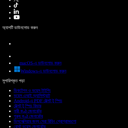
অ্যাপটি ডাউনলোড করুন
macOS-এ ডাউনলোড করুন
Windows-এ ডাউনলোড করুন
সুপারিশকৃত পড়া
ডিকটেশন ও ভয়েস টাইপিং
ভয়েস এআই অ্যাসিস্ট্যান্ট
Android-এ PDF টেক্সট টু স্পিচ
টেক্সট টু স্পিচ রিডার
নারী কণ্ঠ জেনারেটর
পুরুষ কণ্ঠ জেনারেটর
ডিসলেক্সিয়ার জন্য সেরা রিডিং প্রোগ্রামগুলো
রোবট ভয়েস জেনারেটর