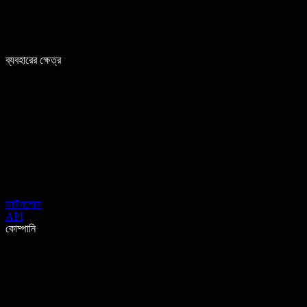
ব্যবহারের ক্ষেত্র
ডাউনলোড
API
কোম্পানি