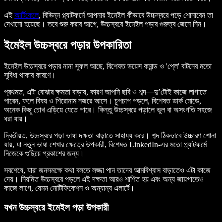
এই
আর্টিকেলে
, বিভিন্ন প্ল্যাটফর্মে আপনার ইমেইল কীভাবে উচ্চস্বরে পড়ে শোনাবেন তা
দেখানো হয়েছে। তবে শুরু করার আগে, উচ্চস্বরে ইমেইল পড়ার গুরুত্ব জেনে নিন।
ইমেইল উচ্চস্বরে পড়ার উপকারিতা
ইমেইল উচ্চস্বরে পড়ার নানা সুফল আছে, বিশেষত ভয়েস কমান্ড ও 'প্লে' বাটনের মতো
সুবিধা থাকার কারণে।
প্রথমত, এটা বোঝার ক্ষমতা বাড়ায়, কারণ আপনি ছবি ও শব্দ—দু’টোই কাজে লাগাতে
পারেন, ফলে বিষয় ও শিরোনাম নজরে আসে। চুপচাপ পড়লে, বিশেষত ডার্ক মোডে,
অনেক কিছু চোখ এড়িয়ে যেতে পারে। কিন্তু উচ্চস্বরে পড়ালে ভুল বা অসংগতি সহজে
ধরা যায়।
দ্বিতীয়ত, উচ্চস্বরে পড়া ভাষা দক্ষতা বাড়াতে সাহায্য করে। শব্দ ঠিকভাবে উচ্চারণ শোনা
যায়, যা নতুন ভাষা শেখার ক্ষেত্রে উপকারী, বিশেষত LinkedIn-এর মতো প্ল্যাটফর্মে
নিজেকে গুছিয়ে প্রকাশের জন্য।
সবশেষে, যারা জনসমক্ষে কথা বলতে লজ্জা পান তাদের আত্মবিশ্বাস বাড়াতেও এটা কাজে
দেয়। নিয়মিত উচ্চস্বরে পড়লে এই দক্ষতা আরও শাণিত হয় এবং অন্য জায়গাতেও
কাজে লাগে, যেমন নোটিফিকেশন ও অন্যান্য এলার্টে।
যখন উচ্চস্বরে ইমেইল পড়া উপকারী