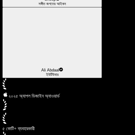
সঙ্গীত জগতের আইকন
Ali Abdaal
ইউটিউবার
২০২৫ অ্যাপল ডিজাইন অ্যাওয়ার্ড
৫ কোটি+ ব্যবহারকারী