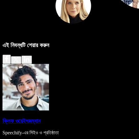
এই নিবন্ধটি শেয়ার করুন
ক্লিফ ওয়েইৎজম্যান
Speechify-এর সিইও ও প্রতিষ্ঠাতা