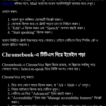
লম্বা পড়া
কষ্টকর লাগে, Mail অ্যাপের ভয়েস অ্যাসিসট্যান্ট ব্যবহার করে দেখুন।
এভাবে করুন:
অ্যাপ খুলে কাঙ্ক্ষিত মেসেজটি সিলেক্ট করুন।
মেসেজে ক্লিক করে যে টেক্সট পড়তে চান তা নির্বাচন করুন।
"Edit"-এ ক্লিক করুন এবং "Speech" অপশন বাছাই করুন।
"Start speaking" ক্লিক করুন।
অ্যাপ নির্বাচিত টেক্সট উচ্চস্বরে পড়ে শোনাবে। চাইলে সেটিংসে গিয়ে স্পিকিং রেট ও
ভয়েস পাল্টাতে পারবেন।
Chromebook-এ টিটিএস দিয়ে ইমেইল পড়া
Chromebook-এ ChromeVox স্ক্রিন রিডার রয়েছে, যা স্ক্রিনের সবকিছু পড়ে
শোনাতে পারে। Select-to-speak দিয়ে নির্দিষ্ট অংশও শোনা যায়।
ChromeVox চালু করতে:
নিচে ডান কোণে সময়ে ক্লিক করুন, বা "Alt + Shift + s" চাপুন।
গিয়ার আইকনে ক্লিক করে সেটিংস খুলুন।
সেটিংস-এর নিচে "Advanced" ট্যাব বাছাই করুন।
"Accessibility" ট্যাব আর "Manage accessibility features" সিলেক্ট
করুন।