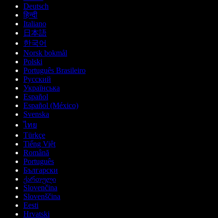
Deutsch
हिन्दी
Italiano
日本語
한국어
Norsk bokmål
Polski
Português Brasileiro
Русский
Українська
Español
Español (México)
Svenska
ไทย
Türkçe
Tiếng Việt
Română
Português
Български
ქართული
Slovenčina
Slovenščina
Eesti
Hrvatski