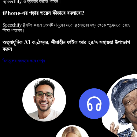
Speechify-ও ব্যবহার করতে পারেন।
iPhone-এর পড়ার ভয়েস কীভাবে বদলাবো?
Speechify ইন্সটল করলে ১৩০টি মানুষের মতো কন্ঠস্বরের মধ্য থেকে পছন্দমতো বেছে
নিতে পারবেন।
অত্যাধুনিক AI কণ্ঠস্বর, সীমাহীন ফাইল আর ২৪/৭ সহায়তা উপভোগ
করুন
বিনামূল্যে ব্যবহার করে দেখুন