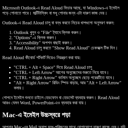
Microsoft Outlook-এ Read Aloud ফিচার আছে, যা Windows-এ ইমেইল
পড়ে শোনাতে পারে। মাল্টিটাস্কিং বা শুধু শোনার জন্য এটা দারুণ কাজ দেয়।
Outlook-এ Read Aloud চালু বা বন্ধ করতে নিচের ধাপগুলো অনুসরণ করুন:
Outlook খুলুন ও "File" ট্যাবে ক্লিক করুন।
"Options"-এ ক্লিক করুন।
"Accessibility" অপশন বাছাই করুন।
Read Aloud চালু করতে "Show Read Aloud" চেকবক্সে টিক দিন।
Read Aloud কীবোর্ড শর্টকার্ট দিয়েও নিয়ন্ত্রণ করা যায়:
"CTRL + Alt + Space" দিয়ে Read Aloud চালু
"CTRL + Left Arrow" আগের অনুচ্ছেদের শুরুতে নিয়ে যাবে।
"CTRL + Right Arrow" বর্তমান অনুচ্ছেদ ছেড়ে পরেরটিতে যাবে।
"Alt + Right Arrow" রিডিং স্পিড বাড়ায়, আর "Alt + Left Arrow"
কমায়।
গোপনে ইমেইল শুনতে চাইলে হেডফোন বা হেডসেট ব্যবহার করুন। Read Aloud
আরও যেমন Word, PowerPoint-এও ব্যবহার করা যায়।
Mac-এ ইমেইল উচ্চস্বরে পড়া
আপনার Mac-এর Mail অ্যাপ বন্ধু-পরিজনের সাথে যোগাযোগে দারুণ কাজে দেয়। যদি