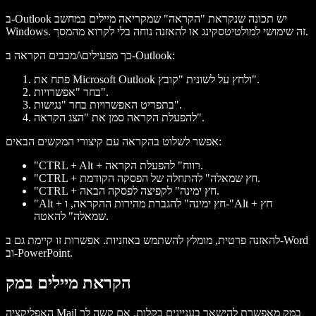
ב-Outlook יש תכונה שנקראת "הקראה" שמקריאה מיילים במחשב
Windows. זה שימושי למולטיטסקינג או להאזנה נוחה בלי לקרוא מהמסך.
כך מפעילים\/מכבים הקראה ב-Outlook:
פתח את Microsoft Outlook ולחץ על לשונית "קובץ".
בחר "אפשרויות".
בתפריט האפשרויות בחר "נגישות".
להפעלת הקראה סמן את "הצג הקראה".
אפשר לשלוט בהקראה עם קיצורי המקשים הבאים:
"CTRL + Alt + רווח" להפעלת הקראה.
"CTRL + חץ שמאלה" להתחלה של הפסקה הקודמת.
"CTRL + חץ ימינה" לקפיצה לפסקה הבאה.
"Alt + חץ ימינה" להגברת מהירות ההקראה, ו-"Alt + חץ
שמאלה" להאטה.
להאזנה פרטית, מומלץ להשתמש באוזניות. אפשרות זו קיימת גם ב-Word
וב-PowerPoint.
הקראת מיילים במק
האפליקציה Mail במק מאפשרת להישאר בעניינים בקלות. אם קשה לך