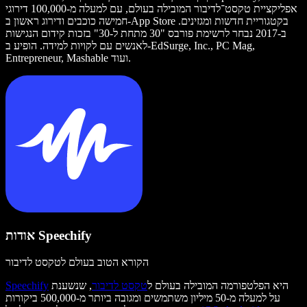
אפליקציית טקסט־לדיבור המובילה בעולם, עם למעלה מ-100,000 דירוגי
חמישה כוכבים ודירוג ראשון ב-App Store בקטגוריית חדשות ומגזינים.
ב-2017 נבחר לרשימת פורבס "30 מתחת ל-30" בזכות קידום הנגישות
לאנשים עם לקויות למידה. הופיע ב-EdSurge, Inc., PC Mag,
Entrepreneur, Mashable ועוד.
אודות Speechify
הקורא הטוב בעולם לטקסט לדיבור
היא הפלטפורמה המובילה בעולם ל
טקסט לדיבור
, שנשענת
Speechify
על למעלה מ-50 מיליון משתמשים ומגובה ביותר מ-500,000 ביקורות