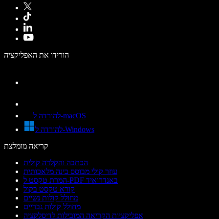
הורידו את האפליקציה
להורדה ל-macOS
להורדה ל-Windows
קריאה מומלצת
הכתבה והקלדה קולית
עוזר קולי מבוסס בינה מלאכותית
המרת טקסט ל-PDF באנדרואיד
קורא טקסט בקול
מחולל קולות נשיים
מחולל קולות גבריים
אפליקציות הקריאה המובילות לדיסלקציה