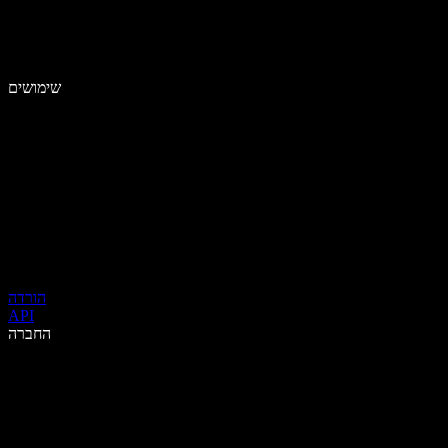
שימושים
הורדה
API
החברה