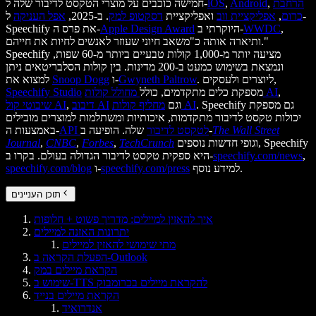
הרחבת
,
Android
,
iOS
חמישה כוכבים על מוצרי הטקסט לדיבור שלה ל-
כרום
,
אפליקציית ווב
ואפליקציית
דסקטופ למק
. ב-2025,
אפל העניקה
ל-
,
WWDC
היוקרתי ב-
Apple Design Award
Speechify את פרס ה-
ותיארה אותה כ"משאב חיוני שעוזר לאנשים לחיות את חייהם."
Speechify מציעה יותר מ-1,000 קולות טבעיים ביותר מ-60 שפות,
ונמצאת בשימוש כמעט ב-200 מדינות. בין קולות הסלבריטאים ניתן
. ליוצרים ולעסקים,
Gwyneth Paltrow
ו-
Snoop Dogg
למצוא את
,
מחולל קולות AI
מספקת כלים מתקדמים, כולל
Speechify Studio
. Speechify גם מספקת
מחליף קולות AI
וגם
דיבוב AI
,
שיבוטי קול AI
יכולות טקסט לדיבור מתקדמות, איכותיות ומשתלמות למוצרים מובילים
The Wall Street
שלה. הופיעה ב-
API לטקסט לדיבור
באמצעות ה-
וגופי חדשות נוספים, Speechify
TechCrunch
,
Forbes
,
CNBC
,
Journal
,
speechify.com/news
היא ספקית טקסט לדיבור הגדולה בעולם. בקרו ב-
למידע נוסף.
speechify.com/press
ו-
speechify.com/blog
תוכן העניינים
איך להאזין למיילים: מדריך פשוט + חלופות
יתרונות האזנה למיילים
מתי שימושי להאזין למיילים
הפעלת הקראה ב-Outlook
הקראת מיילים במק
שימוש ב-TTS להקראת מיילים בכרומבוק
הקראת מיילים בנייד
אנדרואיד