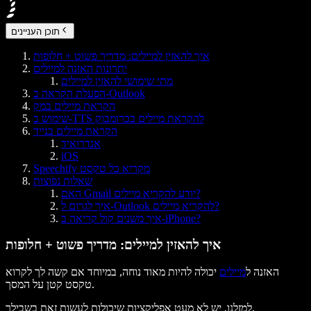
תוכן העניינים
איך להאזין למיילים: מדריך פשוט + חלופות
יתרונות האזנה למיילים
מתי שימושי להאזין למיילים
הפעלת הקראה ב-Outlook
הקראת מיילים במק
שימוש ב-TTS להקראת מיילים בכרומבוק
הקראת מיילים בנייד
אנדרואיד
iOS
Speechify מקריא כל טקסט
שאלות נפוצות
האם Gmail יודע להקריא מיילים?
איך לגרום ל-Outlook להקריא מיילים?
איך משנים קול קריאה ב-iPhone?
איך להאזין למיילים: מדריך פשוט + חלופות
האזנה ל
מיילים
יכולה להיות מאוד נוחה, במיוחד אם קשה לך לקרוא
טקסט קטן על המסך.
למזלנו, יש לא מעט אפליקציות שיכולות לעשות זאת בשבילך.