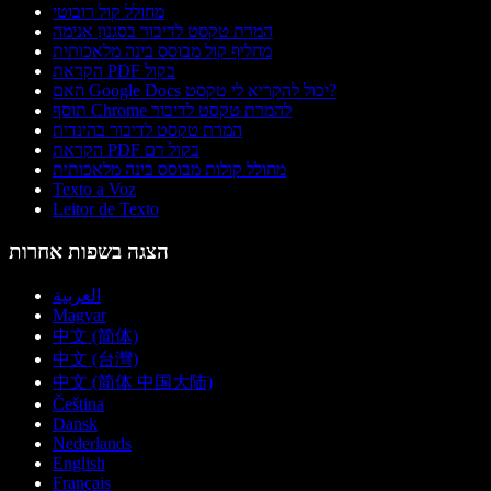
מחולל קול רובוטי
המרת טקסט לדיבור בסגנון אנימה
מחליף קול מבוסס בינה מלאכותית
הקראת PDF בקול
האם Google Docs יכול להקריא לי טקסט?
תוסף Chrome להמרת טקסט לדיבור
המרת טקסט לדיבור בהינדית
הקראת PDF בקול רם
מחולל קולות מבוסס בינה מלאכותית
Texto a Voz
Leitor de Texto
הצגה בשפות אחרות
العربية
Magyar
中文 (简体)
中文 (台灣)
中文 (简体 中国大陆)
Čeština
Dansk
Nederlands
English
Français