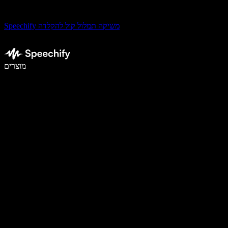
Speechify משיקה תמלול קול להקלדה
לכתוב פי 5 מהר יותר עם הכתבה קולית
מוצרים
למידע נוסף