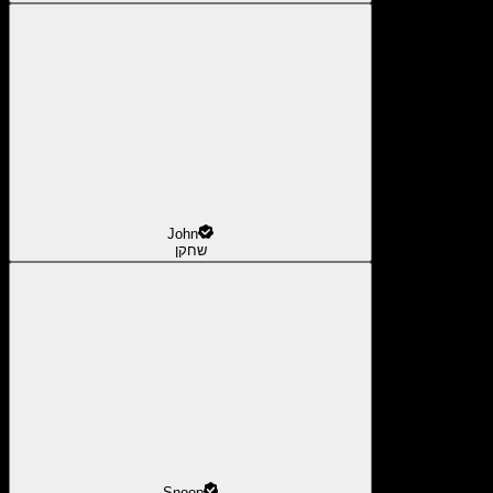
John
שחקן
Snoop