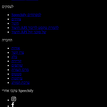
לעסקים
Speechify למפתחים
צוותים
חינוך
תיעוד API להמרת טקסט לדיבור
תיעוד API של סוכני קול
החברה
אודות
צרו קשר
בלוג
קריירה
שותפים
מרכז העזרה
סטטוס
עיתונות
ערכת המותג
עקבו אחרי Speechify