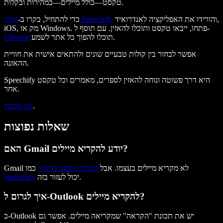
טקסט—כולל מיילים—במהירות ובקלות.
והורידו את האפליקציה לאנדרואיד,
אתר Speechify
כדי להתחיל, בקרו ב-
iOS, מק או Windows. פתחו, ייבאו טקסט ותוכלו להאזין. עם תוסף ל-
תוכלו להפוך כל אתר לשמע.
Chrome
אפשר לבחור בין קולות טבעיים שונים ולהתאים אישית את חוויית
ההאזנה.
Speechify היא דרך פשוטה ונוחה להאזין לספרים, מאמרים וכל טקסט
אחר.
.
נסו עכשיו
שאלות נפוצות
האם Gmail יודע להקריא מיילים?
Gmail לא מקריא מיילים בעצמו. אבל
המרת טקסט לדיבור
כמו
יכול לעזור בזה.
Speechify
איך לגרום ל-Outlook להקריא מיילים?
ב-Outlook יש את תכונת "הקראה" שמקריאה מיילים. אפשר גם