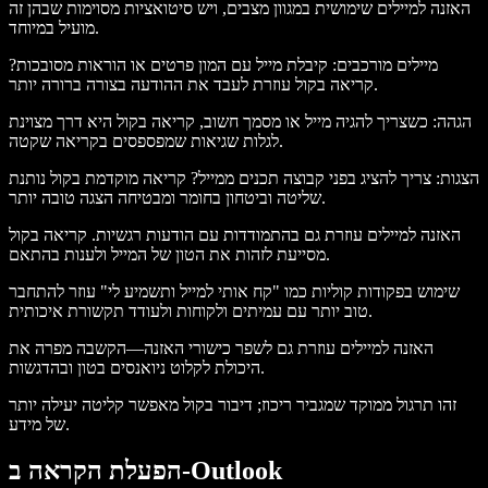
האזנה למיילים שימושית במגוון מצבים, ויש סיטואציות מסוימות שבהן זה
מועיל במיוחד.
מיילים מורכבים:
קיבלת מייל עם המון פרטים או הוראות מסובכות?
קריאה בקול עוזרת לעבד את ההודעה בצורה ברורה יותר.
הגהה:
כשצריך להגיה מייל או מסמך חשוב, קריאה בקול היא דרך מצוינת
לגלות שגיאות שמפספסים בקריאה שקטה.
הצגות:
צריך להציג בפני קבוצה תכנים ממייל? קריאה מוקדמת בקול נותנת
שליטה וביטחון בחומר ומבטיחה הצגה טובה יותר.
האזנה למיילים עוזרת גם בהתמודדות עם הודעות רגשיות. קריאה בקול
מסייעת לזהות את הטון של המייל ולענות בהתאם.
שימוש בפקודות קוליות כמו "קח אותי למייל ותשמיע לי" עוזר להתחבר
טוב יותר עם עמיתים ולקוחות ולעודד תקשורת איכותית.
האזנה למיילים עוזרת גם לשפר כישורי האזנה—הקשבה מפרה את
היכולת לקלוט ניואנסים בטון ובהדגשות.
זהו תרגול ממוקד שמגביר ריכוז; דיבור בקול מאפשר קליטה יעילה יותר
של מידע.
הפעלת הקראה ב-Outlook