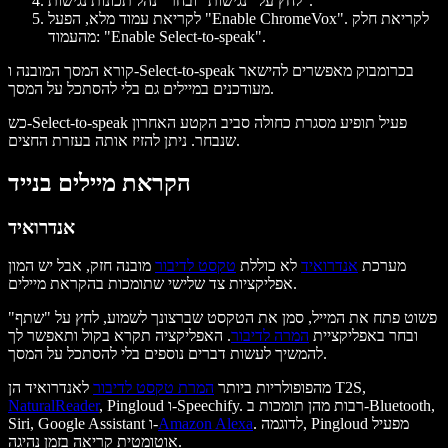
לחץ על "נגישות" ובחר "נהל תכונות נגישות".
לקריאת עמוד מלא, הפעל "Enable ChromeVox". לקריאת חלק
מהעמוד: "Enable Select-to-speak".
קורא המסך המובנה ו-Select-to-speak בכרומבוק מאפשרים להישאר
מעודכנים במיילים גם בלי להסתכל על המסך.
כש-Select-to-speak פעיל תופיע מסגרת כחולה סביב הקטע האחרון
שנבחר. ניתן להזיז אותה בעזרת החצים.
הקראת מיילים בנייד
אנדרואיד
מערכת
אנדרואיד
לא כוללת
טקסט לדיבור
מובנה חזק, אבל יש המון
אפליקציות צד שלישי שתומכות בהקראת מיילים.
פשוט פתח את המייל, סמן את הטקסט שברצונך לשמוע, לחץ על "שתף"
ובחר באפליקציית
המרה לדיבור
. האפליקציה תקרא בקול ותאפשר לך
להמשיך לעשות דברים נוספים בלי להסתכל על המסך.
לאנדרואיד הן T2S,
מהפופולריות ביותר
המרת טקסט לדיבור
, Pingloud ו-Speechify. רבות מהן תומכות ב-Bluetooth,
NaturalReader
. לדוגמה, Pingloud מפעיל
Amazon Alexa
Siri, Google Assistant ו-
אוטומטית קריאה בזמן נהיגה.