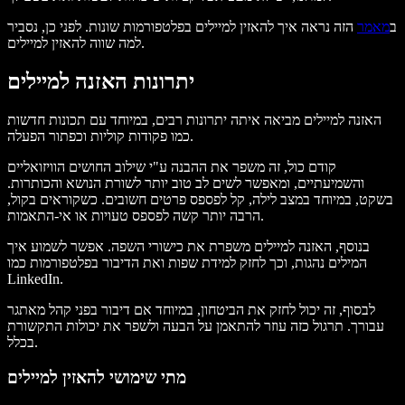
ב
מאמר
הזה נראה איך להאזין למיילים בפלטפורמות שונות. לפני כן, נסביר
למה שווה להאזין למיילים.
יתרונות האזנה למיילים
האזנה למיילים מביאה איתה יתרונות רבים, במיוחד עם תכונות חדשות
כמו פקודות קוליות וכפתור הפעלה.
קודם כול, זה משפר את ההבנה ע"י שילוב החושים הוויזואליים
והשמיעתיים, ומאפשר לשים לב טוב יותר לשורת הנושא והכותרות.
בשקט, במיוחד במצב לילה, קל לפספס פרטים חשובים. כשקוראים בקול,
הרבה יותר קשה לפספס טעויות או אי-התאמות.
בנוסף, האזנה למיילים משפרת את כישורי השפה. אפשר לשמוע איך
המילים נהגות, וכך לחזק למידת שפות ואת הדיבור בפלטפורמות כמו
LinkedIn.
לבסוף, זה יכול לחזק את הביטחון, במיוחד אם דיבור בפני קהל מאתגר
עבורך. תרגול כזה עוזר להתאמן על הבעה ולשפר את יכולות התקשורת
בכלל.
מתי שימושי להאזין למיילים