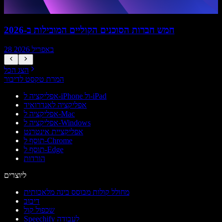
חמש חברות הסוכנים הקוליים המובילות ב-2026
28 באפריל 2026
הצג הכל
המרת טקסט לדיבור
אפליקציה ל-iPhone ול-iPad
אפליקציה לאנדרואיד
אפליקציה ל-Mac
אפליקציה ל-Windows
אפליקציית אינטרנט
תוסף ל-Chrome
תוסף ל-Edge
הורדות
ליוצרים
מחולל קולות מבוסס בינה מלאכותית
דיבוב
שכפול קול
Speechify לעבודה