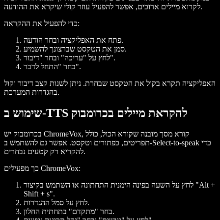
לקרוא מיילים ארוכים, אפשר להפעיל עוזר קולי שיקרא את ההודעה.
כדי להפעיל את ההקראה:
פתח את האפליקציה ובחר הודעה.
סמן את הטקסט שברצונך להשמיע.
לחץ על "עריכה" ובחר "דיבור".
בחר "התחל לדבר".
האפליקציה תקרא בקול את הטקסט שבחרת. ניתן לשנות קצב דיבור וקול
בהגדרות המערכת.
שימוש ב-TTS להקראת מיילים בכרומבוק
בכרומבוק יש ChromeVox, קורא מסך מובנה שקורא הכול, כולל
תפריטים, כפתורים וטקסט. אפשר גם להשתמש ב-Select-to-speak כדי
להקריא רק קטעים נבחרים.
כך מפעילים ChromeVox:
לחץ על השעה בפינה הימנית התחתונה או השתמש בקיצור "Alt +
Shift + s".
לחץ על סמל ההגדרות.
בחר "מתקדם" בתחתית החלון.