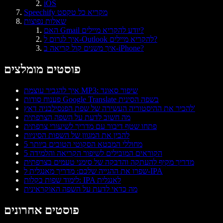
iOS
Speechify מקריא כל טקסט
שאלות נפוצות
האם Gmail יודע להקריא מיילים?
איך לגרום ל-Outlook להקריא מיילים?
איך משנים קול קריאה ב-iPhone?
פוסטים מומלצים
איך להגביר עוצמת MP3: שיפור סאונד
פענוח סודות Google Translate בשפה הסינית
להכיר את ההיסטוריה העשירה של שפת הפנסילבניה דאץ'
מה חשוב לדעת על השפה הצרפתית
פתחו שטף דיבור עם מדריך לשיעורי צרפתית
להבין את המגוון של השפות הסיניות
5 מחוללי המבטא הסקוטי הטובים ביותר
5 הקוראים המובילים לשיפור הקריאה והלמידה
מדריך מקיף להעתקה והדבקה של סימני טעמים בצרפתית
שפרו את ההגייה שלכם: מדריך מאנגלית ל-IPA
לימוד שפות בקלות: IPA לאנגלית
מה כדאי לדעת על השפה האוקראינית
פוסטים אחרונים