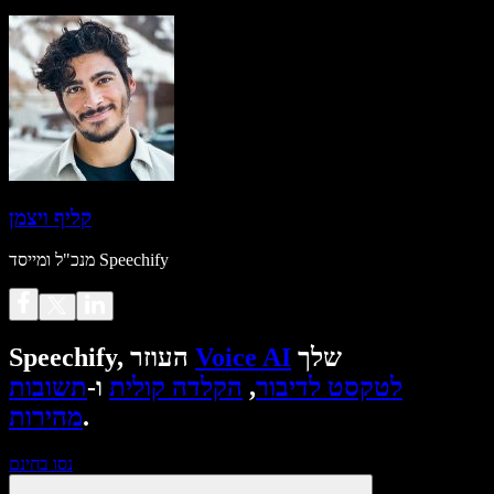
קליף ויצמן
מנכ"ל ומייסד Speechify
שלך
Voice AI
Speechify, העוזר
לטקסט לדיבור
,
הקלדה קולית
ו-
תשובות
.
מהירות
נסו בחינם