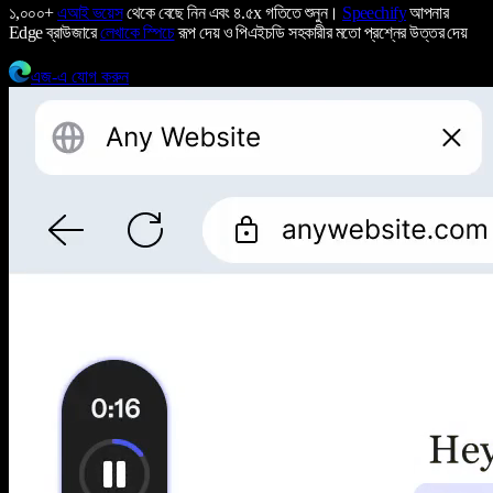
১,০০০+
এআই ভয়েস
থেকে বেছে নিন এবং ৪.৫x গতিতে শুনুন।
Speechify
আপনার
Edge ব্রাউজারে
লেখাকে স্পিচে
রূপ দেয় ও পিএইচডি সহকারীর মতো প্রশ্নের উত্তর দেয়
এজ-এ যোগ করুন