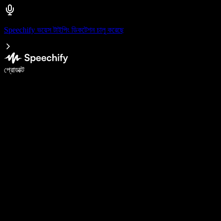
Speechify ভয়েস টাইপিং ডিকটেশন চালু করেছে
ভয়েস টাইপিং দিয়ে ৫ গুণ দ্রুত লিখুন
প্রোডাক্ট
আরও জানুন