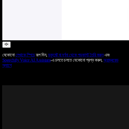
যেকোনো
লেখাকে স্পিচে
রূপ দিন,
ডকুমেন্ট বা বর্ণনা থেকে পডকাস্ট তৈরি করুন
এবং
Speechify Voice AI Assistant
-এ চলতে চলতে যেকোনো প্রশ্ন করুন,
অ্যান্ড্রয়েড
অ্যাপে