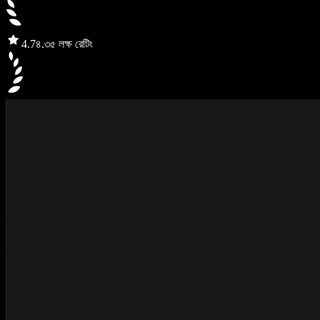
4.7
৪.৩৫ লক্ষ রেটিং