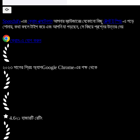
Speechify
-এর
ক্রোম এক্সটেনশন
আপনার ব্রাউজারের যেকোনো কিছু
টেক্সট টু স্পিচ
-এ পড়ে
শোনায়, কথা বললে টাইপ করে এবং আপনি যা পড়ছেন, সে বিষয়ে প্রশ্নের উত্তর দেয়
ক্রোম-এ যোগ করুন
২০২৩ সালের প্রিয় অ্যাপ
Google Chrome-এর পক্ষ থেকে
4.6
২১ হাজারটি রেটিং