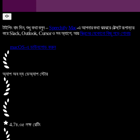
টাইপিং বাদ দিন, শুধু কথা বলুন –
Speechify
Mac
-এ আপনার কথা ঝরঝরে টেক্সটে রূপান্তর
করে Slack, Outlook, Cursor ও সব অ্যাপে, আর
স্ক্রিনের যেকোনো কিছু পড়ে শোনায়
macOS-এ ডাউনলোড করুন
অ্যাপ অব দ্য ডে
অ্যাপ স্টোর
4.7
৪.৩৫ লক্ষ রেটিং