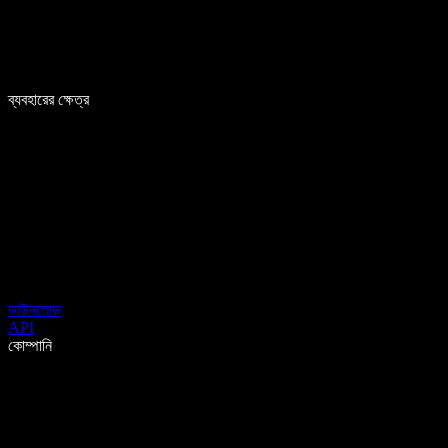
ব্যবহারের ক্ষেত্র
ডাউনলোড
API
কোম্পানি