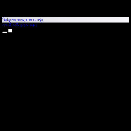
বিনামূল্যে ব্যবহার করে দেখুন
এখনই ডাউনলোড করুন
প্রোডাক্ট
টেক্সট টু স্পিচ
আইফোন ও আইপ্যাড অ্যাপ
অ্যান্ড্রয়েড অ্যাপ
ক্রোম এক্সটেনশন
এজ এক্সটেনশন
ওয়েব অ্যাপ
ম্যাক অ্যাপ
উইন্ডোজ অ্যাপ