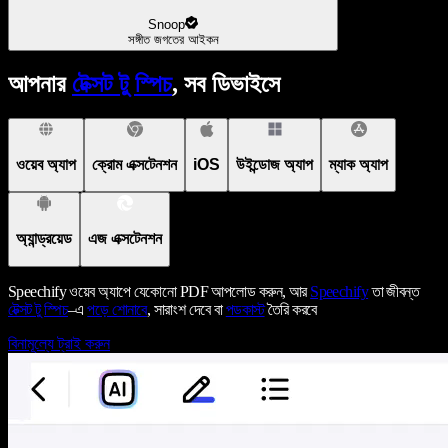
Snoop
সঙ্গীত জগতের আইকন
আপনার
টেক্সট টু স্পিচ
, সব ডিভাইসে
ওয়েব অ্যাপ
ক্রোম এক্সটেনশন
iOS
উইন্ডোজ অ্যাপ
ম্যাক অ্যাপ
অ্যান্ড্রয়েড
এজ এক্সটেনশন
Speechify ওয়েব অ্যাপে যেকোনো PDF আপলোড করুন, আর
Speechify
তা জীবন্ত
টেক্সট টু স্পিচ
–এ
পড়ে শোনাবে
, সারাংশ দেবে বা
পডকাস্ট
তৈরি করবে
বিনামূল্যে ট্রাই করুন