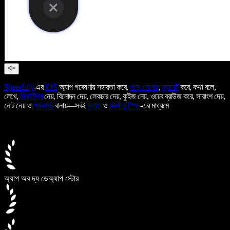
Speechify
-এর
iOS
অ্যাপ গবেষণায় সহায়তা করে,
পড়ে শোনায়
,
ন্যারেট
করে, কথা বলে,
লেখে,
ডিকটেশন
নেয়, বিনোদন দেয়, লেকচার দেয়, কুইজ নেয়, ওয়েব ব্রাউজ করে, সারাংশ দেয়,
নোট নেয় ও
পডকাস্ট
বানায়—সবই
ভয়েস
ও
টেক্সট টু স্পিচ
-এর মাধ্যমে
অ্যাপ অব দ্য ডে
অ্যাপ স্টোর