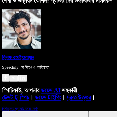
শেখা ও উন্নয়ন কৌশল: প্রতিষ্ঠানের উৎকর্ষতার নীলনকশা
ক্লিফ ওয়েইৎজম্যান
Speechify-এর সিইও ও প্রতিষ্ঠাতা
স্পিচিফাই, আপনার
ভয়েস AI
সহকারী
টেক্সট-টু-স্পিচ
।
ভয়েস টাইপিং
।
দ্রুত উত্তর
।
বিনামূল্যে ব্যবহার করে দেখুন