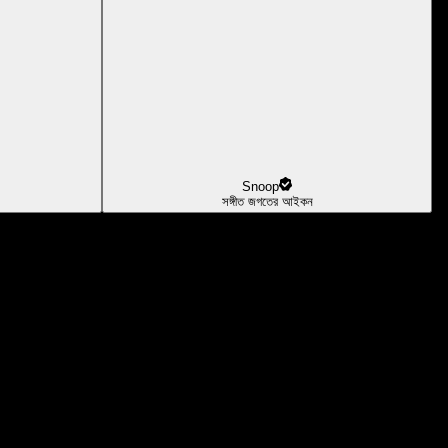
Snoop
সঙ্গীত জগতের আইকন