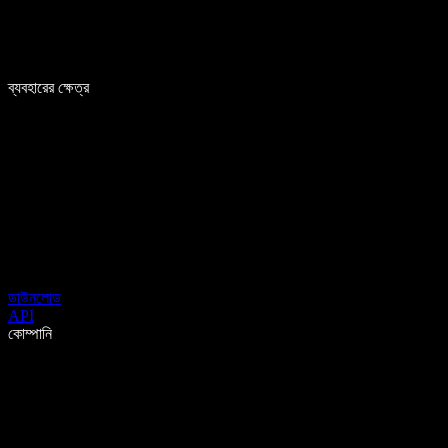
ব্যবহারের ক্ষেত্র
ডাউনলোড
API
কোম্পানি