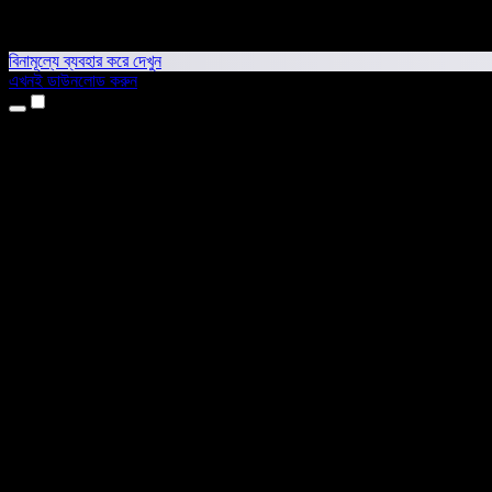
বিনামূল্যে ব্যবহার করে দেখুন
এখনই ডাউনলোড করুন
প্রোডাক্ট
টেক্সট টু স্পিচ
আইফোন ও আইপ্যাড অ্যাপ
অ্যান্ড্রয়েড অ্যাপ
ক্রোম এক্সটেনশন
এজ এক্সটেনশন
ওয়েব অ্যাপ
ম্যাক অ্যাপ
উইন্ডোজ অ্যাপ
এআই ভয়েস জেনারেটর