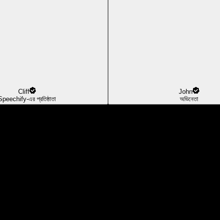
Cliff
John
Speechify-এর প্রতিষ্ঠাতা
অভিনেতা