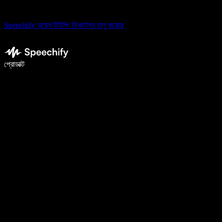
Speechify ভয়েস টাইপিং ডিকটেশন চালু করেছে
ভয়েস টাইপিং দিয়ে ৫ গুণ দ্রুত লিখুন
প্রোডাক্ট
আরও জানুন