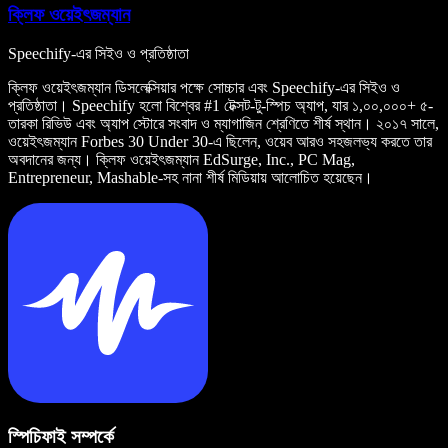
ক্লিফ ওয়েইৎজম্যান
Speechify-এর সিইও ও প্রতিষ্ঠাতা
ক্লিফ ওয়েইৎজম্যান ডিসলেক্সিয়ার পক্ষে সোচ্চার এবং Speechify-এর সিইও ও
প্রতিষ্ঠাতা। Speechify হলো বিশ্বের #1 টেক্সট-টু-স্পিচ অ্যাপ, যার ১,০০,০০০+ ৫-
তারকা রিভিউ এবং অ্যাপ স্টোরে সংবাদ ও ম্যাগাজিন শ্রেণিতে শীর্ষ স্থান। ২০১৭ সালে,
ওয়েইৎজম্যান Forbes 30 Under 30-এ ছিলেন, ওয়েব আরও সহজলভ্য করতে তার
অবদানের জন্য। ক্লিফ ওয়েইৎজম্যান EdSurge, Inc., PC Mag,
Entrepreneur, Mashable-সহ নানা শীর্ষ মিডিয়ায় আলোচিত হয়েছেন।
স্পিচিফাই সম্পর্কে