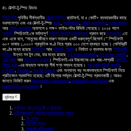
#১ টেক্সট-টু-স্পিচ রিডার
স্পিচিফাই
পৃথিবীর শীর্ষস্থানীয়
টেক্সট-টু-স্পিচ
প্ল্যাটফর্ম, যা ৫ কোটি+ ব্যবহারকারীর কাছে
ভরসাযোগ্য এবং এর টেক্সট-টু-স্পিচ
iOS
,
অ্যান্ড্রয়েড
,
ক্রোম এক্সটেনশন
,
ওয়েব অ্যাপ
আর
ম্যাক ডেস্কটপ
অ্যাপসে ৫ লক্ষ+ ফাইভ-স্টার রিভিউ পেয়েছে। ২০২৫ সালে
অ্যাপল
স্পিচিফাই-কে মর্যাদাপূর্ণ
অ্যাপল ডিজাইন অ্যাওয়ার্ড
প্রদান করে
WWDC
-তে
এবং একে বলে, “মানুষের জীবনে দারুণ সহায়ক একটি গুরুত্বপূর্ণ রিসোর্স।” স্পিচিফাই
৬০+ ভাষায় ১,০০০+ প্রাকৃতিক কণ্ঠ নিয়ে প্রায় ২০০ দেশে ব্যবহৃত হচ্ছে। সেলিব্রিটি
কণ্ঠের মধ্যে রয়েছে
স্নুপ ডগ
আর
গুইনেথ পেল্ট্রো
। নির্মাতা ও ব্যবসার জন্য
স্পিচিফাই
স্টুডিও
উন্নত সব টুল দেয়, যার মধ্যে রয়েছে
AI ভয়েস জেনারেটর
,
AI ভয়েস ক্লোনিং
,
AI ডাবিং
আর
AI ভয়েস চেঞ্জার
। স্পিচিফাই-এর উচ্চমানের এবং খরচ-সাশ্রয়ী
টেক্সট-টু-
স্পিচ API
-এর মাধ্যমে অসংখ্য শীর্ষ পণ্য সম্ভব হয়েছে।
দ্য ওয়াল স্ট্রিট জার্নাল
,
CNBC
,
Forbes
,
TechCrunch
এবং অন্যান্য বড় সংবাদমাধ্যমে স্পিচিফাই নিয়ে
প্রতিবেদন প্রকাশিত হয়েছে; এটি বিশ্বের সর্ববৃহৎ টেক্সট-টু-স্পিচ প্রদানকারী। আরও
জানতে ভিজিট করুন
speechify.com/news
,
speechify.com/blog
এবং
speechify.com/press
।
সূচিপত্র
ধ্বনিগত সচেতনতা কী ও উদাহরণ
৪টি গুরুত্বপূর্ণ ধ্বনিগত সচেতনতার দক্ষতা
শব্দ স্তর
সিলেবল স্তর
অনসেট-রাইম স্তর