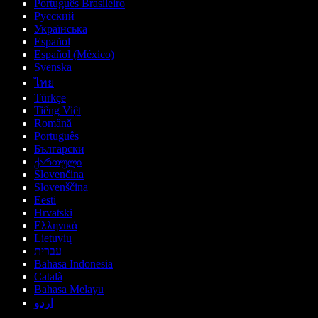
Português Brasileiro
Русский
Українська
Español
Español (México)
Svenska
ไทย
Türkçe
Tiếng Việt
Română
Português
Български
ქართული
Slovenčina
Slovenščina
Eesti
Hrvatski
Ελληνικά
Lietuvių
עברית
Bahasa Indonesia
Català
Bahasa Melayu
اردو