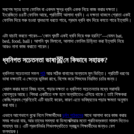
সবশেষ স্তর হলো ফোনিম বা একদম ক্ষুদ্র ধ্বনি একক নিয়ে কাজ করার দক্ষতা।
ইংরেজিতে ৪৪টি ফোনিম আছে, প্রতিটিই আলাদা ধ্বনি। এ দক্ষতা থাকলে শ্রোতা একই
ফোনিম দিয়ে শুরু হওয়া শব্দগুলো ধরতে পারে, প্রথম ধ্বনি বাদ দিয়ে বলতে পারে ইত্যাদি।
এটা যাচাই করতে পারেন—‘কোন শব্দটি একই ধ্বনি দিয়ে শুরু হয়নি?’—যেমন bat,
bed, food, ball। আপনি শব্দ মিলানো, আলাদা ফোনিম চিহ্নিত করা ইত্যাদি নিয়ে
আরও নানা কাজ করাতে পারেন।
ধ্বনিগত সচেতনতা ভাষা習নে কিভাবে সহায়ক?
ধ্বনিগত সচেতনতা সফল
পাঠ
আর সঠিক বানানের অন্যতম মূল ভিত্তি। প্রতিটি ধরণের
ভাষা দক্ষতাই এ ক্ষেত্রে ভূমিকা রাখে, বিশেষ করে শিশুদের নিয়মিত চর্চার জন্য।
খেয়াল করার মতো বিষয় হলো, পড়ার দক্ষতা ও ধ্বনিগত সচেতনতার মধ্যে সরাসরি
যোগসূত্র আছে। শিশুরা একটিতে দক্ষ হলে অন্যটাতেও এগিয়ে থাকে। তাই শিক্ষকরা
কেজি/প্রথম শ্রেণিতেই এটি যাচাই করেন, কারণ এতে ভবিষ্যতের পড়ার ক্ষমতা অনুমান
করা যায়।
এভাবে আগেভাগে বুঝে নিলে শিক্ষার্থীদের
দুর্বল পাঠকদের
সাথে আলাদা করে কাজ করার
সময় পাওয়া যায়, আর তাদের সমস্যা বা ডিসলেক্সিয়ার মতো প্রতিবন্ধকতা সামাল দিতেও
সাহায্য হয়। এটি শ্রবণনির্ভর শিখনপদ্ধতিতে স্বচ্ছন্দ শিক্ষার্থীদের জন্যও বেশ
ফলদায়ক।