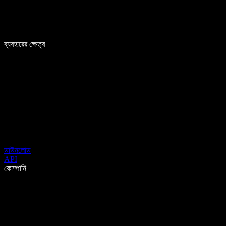
ব্যবহারের ক্ষেত্র
ডাউনলোড
API
কোম্পানি