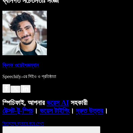
ধ্বনিগত সচেতনতাঃ সংজ্ঞা
ক্লিফ ওয়েইৎজম্যান
Speechify-এর সিইও ও প্রতিষ্ঠাতা
স্পিচিফাই, আপনার
ভয়েস AI
সহকারী
টেক্সট-টু-স্পিচ
।
ভয়েস টাইপিং
।
দ্রুত উত্তর
।
বিনামূল্যে ব্যবহার করে দেখুন