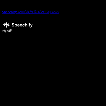
Speechify ভয়েস টাইপিং ডিকটেশন চালু করেছে
ভয়েস টাইপিং দিয়ে ৫ গুণ দ্রুত লিখুন
প্রোডাক্ট
আরও জানুন