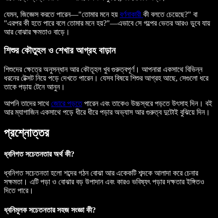
যেমন, জিজ্ঞেস করতে পারেন—"তোমার মনে হয়
বর্ণনাকারী
কী বলতে চেয়েছে?" বা
"এরপর কী হতে পারে বলে তোমার মনে হয়?"—এভাবে সে গল্পের ভেতর আরও ডুবে যায়
আর বোঝার ক্ষমতাও বাড়ে।
শিশুর কৌতুহল ও শেখার আগ্রহ বাড়ান
শিশুদের ক্ষেত্রে অনুসন্ধান আর কৌতূহল খুব গুরুত্বপূর্ণ। আপনারা একসাথে বিভিন্ন
ধরনের টেক্সট নিয়ে পড়ে দেখতে পারেন। যেসব বিষয়ে শিশুর আগ্রহ আছে, সেগুলো ধরে
তাকে পড়ায় টেনে আনুন।
আপনি তাদের সাথে
জোরে পড়তে
পারেন এবং তাকেও উচ্চস্বরে পড়তে উৎসাহ দিন। বই
আর ম্যাগাজিন একসাথে পড়ে ধীরে ধীরে পড়ার অভ্যাস আর গুরুত্ব দুটোই বুঝিয়ে দিন।
প্রশ্নোত্তর
ধ্বনিগত সচেতনতার অর্থ কী?
ধ্বনিগত সচেতনতা হলো শব্দের গঠন বোঝা আর একেকটি শব্দকে আলাদা করে চেনার
সক্ষমতা। এটি পড়া ও বোঝার বড় উপাদান এবং কারও ভবিষ্যৎ পড়ার দক্ষতার ইঙ্গিতও
দিতে পারে।
ধ্বনিমূলক সচেতনতার সহজ সংজ্ঞা কী?