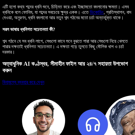
এটি হলো কথ্য শব্দের ধ্বনি শুনে, চিহ্নিত করে এবং ইচ্ছামতো বদলানোর ক্ষমতা। এসব
ধ্বনিকে বলে ফোনিম, যা শব্দের সবচেয়ে ক্ষুদ্র একক। এতে
ডিকোডিং
, প্রতিস্থাপন, বাদ
দেওয়া, অনুরণন, ধ্বনি বদলানো আর নতুন শব্দ গঠনের মতো চর্চা অন্তর্ভুক্ত থাকে।
সরল ভাষায় ধ্বনিগত সচেতনতা কী?
শব্দ গঠনে যে সব ধ্বনি লাগে, সেগুলো কানে শুনে বুঝতে পারা আর সেগুলো নিয়ে খেলতে
পারার দক্ষতাই ধ্বনিগত সচেতনতা। এ দক্ষতা গড়ে তুলতে কিছু মৌলিক ধাপ ও চর্চা
দরকার।
অত্যাধুনিক AI কণ্ঠস্বর, সীমাহীন ফাইল আর ২৪/৭ সহায়তা উপভোগ
করুন
বিনামূল্যে ব্যবহার করে দেখুন