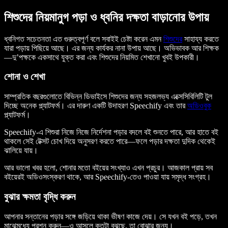
শিশুদের নিয়মানুগ পড়া ও ধ্বনির দক্ষতা বাড়ানোর উপায়
ধ্বনিগত সচেতনতা এত গুরুত্বপূর্ণ বলে সবাইই চেষ্টা করেন এমন
শিশুদের
সাহায্য করতে
যারা পড়ায় পিছিয়ে আছে। এর জন্য কার্যকর নানা উপায় আছে। অভিভাবক আর শিক্ষক
—দু’পক্ষকে একসাথে যুক্ত করা এবং শিশুদের নিয়মিত শেখানো খুবই উপকারী।
শোনা ও শেখা
সাম্প্রতিক বছরগুলোতে বিভিন্ন ডিভাইসে শিশুদের জন্য সহজলভ্য এক্সেসিবিলিটি টুল
দিচ্ছে অনেক প্ল্যাটফর্ম। এর দারুণ একটি উদাহরণ Speechify এবং তার
অডিওবুক
প্ল্যাটফর্ম।
Speechify-এ শিশুরা নিজে নিজে নির্দেশনা পড়ার বদলে বই শুনতে পারে, আর হাতে বই
থাকলে সেই টেক্সট চোখ দিয়ে অনুসরণ করতে পারে—ফলে পড়ার দক্ষতা দুদিক থেকেই
ঝালিয়ে যায়।
আর ভালো খবর হলো, শোনার মতো বইয়ের সংখ্যাও এখন প্রচুর। আজকাল প্রায় সব
বইয়েরই অডিওসংস্করণ থাকে, আর Speechify-তেও পাওয়া যায় সমৃদ্ধ সংগ্রহ।
বুঝার ক্ষমতা বৃদ্ধি করুন
আপনার সন্তানের পড়ার সঙ্গে জড়িয়ে থাকা ভীষণ কাজে দেয়। সে যখন বই পড়ে, তখন
মাঝেমধ্যে প্রশ্ন করুন—ও আসলে কতটা বুঝছে, তা বোঝার জন্য।