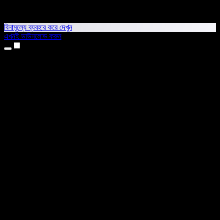
বিনামূল্যে ব্যবহার করে দেখুন
এখনই ডাউনলোড করুন
প্রোডাক্ট
টেক্সট টু স্পিচ
আইফোন ও আইপ্যাড অ্যাপ
অ্যান্ড্রয়েড অ্যাপ
ক্রোম এক্সটেনশন
এজ এক্সটেনশন
ওয়েব অ্যাপ
ম্যাক অ্যাপ
উইন্ডোজ অ্যাপ
এআই ভয়েস জেনারেটর