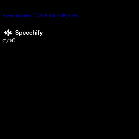
Speechify ভয়েস টাইপিং ডিকটেশন চালু করেছে
ভয়েস টাইপিং দিয়ে ৫ গুণ দ্রুত লিখুন
প্রোডাক্ট
আরও জানুন