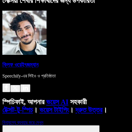
লেক্সিয়া শেখার শিক্ষার্থীদের জন্য উপকারিতা
ক্লিফ ওয়েইৎজম্যান
Speechify-এর সিইও ও প্রতিষ্ঠাতা
স্পিচিফাই, আপনার
ভয়েস AI
সহকারী
টেক্সট-টু-স্পিচ
।
ভয়েস টাইপিং
।
দ্রুত উত্তর
।
বিনামূল্যে ব্যবহার করে দেখুন