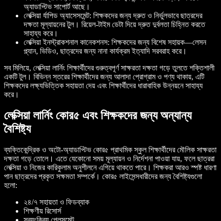
অ্যাডাপ্টিভ সাপোর্ট আছে।
লেক্সিয়া র্যাপিড অ্যাসেসমেন্ট: শিক্ষকদের জন্য দ্রুত ও নির্ভুলভাবে ছাত্রদের
দক্ষতা মূল্যায়নের টুল। রিয়েল-টাইম ডেটা দিয়ে দ্রুত দুর্বলতা চিহ্নিত করতে
সাহায্য করে।
লেক্সিয়া ইনস্ট্রাকশনাল কানেকশনস: শিক্ষকদের জন্য বিশেষ সহায়ক—লেসন
প্ল্যান, ভিডিও, ছাত্রদের জন্য নানা কার্যক্রম ইত্যাদি সরবরাহ করে।
সব মিলিয়ে, লেক্সিয়া লার্নিং শিক্ষার্থীদের গুরুত্বপূর্ণ সাক্ষরতা দক্ষতা গড়ে তুলতে শক্তিশালী
একটি টুল। বিভিন্ন স্তরের শিক্ষার্থীদের জন্য আলাদা প্রোগ্রাম ও পণ্য থাকায়, এটি
শিক্ষকদের লক্ষ্যভিত্তিক সহায়তা দেয় এবং শিক্ষার্থীদের ধারাবাহিক উন্নয়নে সাহায্য
করে।
লেক্সিয়া লার্নিং কোর৫ এবং শিক্ষকদের জন্য অন্যান্য
বৈশিষ্ট্য
ব্যক্তিকেন্দ্রিক ও অটো-অ্যাডাপ্টিভ কোর৫ প্রাথমিক স্কুল শিক্ষার্থীদের মৌলিক সাক্ষরতা
দক্ষতা গড়ে তোলে। এতে যেকোনো সময় মূল্যায়ন ও নির্দেশনা পাওয়া যায়, ফলে ছাত্ররা
লেক্সিয়া ও নিজের কারিকুলাম অনুশীলনে এগিয়ে থাকতে পারে। শিক্ষকরা আরও স্পষ্ট ধারণা
পান ছাত্রদের প্রকৃত সক্ষমতা সম্পর্কে। কোর৫ লাইসেন্সধারীদের জন্য বৈশিষ্ট্যগুলো
হলো:
২৪/৭ সহায়তা ও ফিডব্যাক
শিক্ষণীয় রিসোর্স
স্বয়ংক্রিয় প্লেসমেন্ট