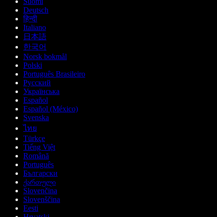
Suomi
Deutsch
हिन्दी
Italiano
日本語
한국어
Norsk bokmål
Polski
Português Brasileiro
Русский
Українська
Español
Español (México)
Svenska
ไทย
Türkçe
Tiếng Việt
Română
Português
Български
ქართული
Slovenčina
Slovenščina
Eesti
Hrvatski