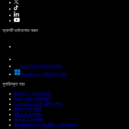
অ্যাপটি ডাউনলোড করুন
macOS-এ ডাউনলোড করুন
Windows-এ ডাউনলোড করুন
সুপারিশকৃত পড়া
ডিকটেশন ও ভয়েস টাইপিং
ভয়েস এআই অ্যাসিস্ট্যান্ট
Android-এ PDF টেক্সট টু স্পিচ
টেক্সট টু স্পিচ রিডার
নারী কণ্ঠ জেনারেটর
পুরুষ কণ্ঠ জেনারেটর
ডিসলেক্সিয়ার জন্য সেরা রিডিং প্রোগ্রামগুলো