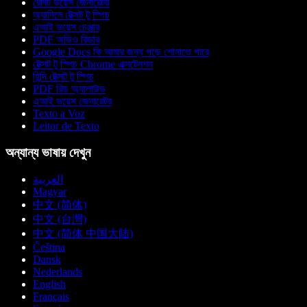
রোবট ভয়েস জেনারেটর
অ্যানিমে টেক্সট টু স্পিচ
এআই ভয়েস চেঞ্জার
PDF অডিও রিডার
Google Docs কি আমার জন্য পড়ে শোনাতে পারে
টেক্সট টু স্পিচ Chrome এক্সটেনশন
হিন্দি টেক্সট টু স্পিচ
PDF রিড অ্যালাউড
এআই ভয়েস জেনারেটর
Texto a Voz
Leitor de Texto
অন্যান্য ভাষায় দেখুন
العربية
Magyar
中文 (简体)
中文 (台灣)
中文 (简体 中国大陆)
Čeština
Dansk
Nederlands
English
Français