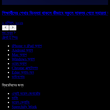
শিক্ষার্থীদের শেখার ভিন্নতা থাকলে কীভাবে স্কুলে সাফল্য পেতে সহায়তা
শ
২ এপ্রিল, ২০২৬
১
সব দেখুন
টেক্সট টু স্পিচ
iPhone ও iPad অ্যাপ
Android অ্যাপ
Mac অ্যাপ
Windows অ্যাপ
ওয়েব অ্যাপ
Chrome এক্সটেনশন
Edge অ্যাড-অন
ডাউনলোড
ক্রিয়েটরদের জন্য
এআই ভয়েস জেনারেটর
ডাবিং
ভয়েস ক্লোনিং
Speechify Work