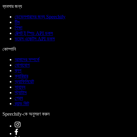
ব্যবসার জন্য
ডেভেলপারদের জন্য Speechify
টিম
শিক্ষা
টেক্সট টু স্পিচ API ডকস
ভয়েস এজেন্টস API ডকস
কোম্পানি
আমাদের সম্পর্কে
যোগাযোগ
ব্লগ
ক্যারিয়ার
অ্যাফিলিয়েট
সাহায্য
স্ট্যাটাস
প্রেস
ব্র্যান্ড কিট
Speechify-কে অনুসরণ করুন