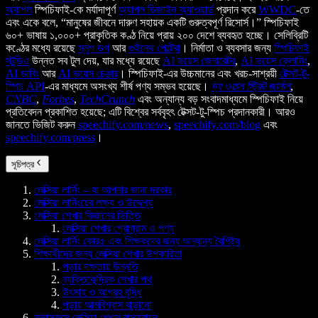
অ্যাপল
স্পিচিফাই-কে মর্যাদাপূর্ণ
অ্যাপল ডিজাইন অ্যাওয়ার্ড
প্রদান করে
WWDC
-তে
এবং একে বলে, “মানুষের জীবনে দারুণ সহায়ক একটি গুরুত্বপূর্ণ রিসোর্স।” স্পিচিফাই
৬০+ ভাষায় ১,০০০+ প্রাকৃতিক কণ্ঠ নিয়ে প্রায় ২০০ দেশে ব্যবহৃত হচ্ছে। সেলিব্রিটি
কণ্ঠের মধ্যে রয়েছে
স্নুপ ডগ
আর
গুইনেথ পেল্ট্রো
। নির্মাতা ও ব্যবসার জন্য
স্পিচিফাই
স্টুডিও
উন্নত সব টুল দেয়, যার মধ্যে রয়েছে
AI ভয়েস জেনারেটর
,
AI ভয়েস ক্লোনিং
,
AI ডাবিং
আর
AI ভয়েস চেঞ্জার
। স্পিচিফাই-এর উচ্চমানের এবং খরচ-সাশ্রয়ী
টেক্সট-টু-
স্পিচ API
-এর মাধ্যমে অসংখ্য শীর্ষ পণ্য সম্ভব হয়েছে।
দ্য ওয়াল স্ট্রিট জার্নাল
,
CNBC
,
Forbes
,
TechCrunch
এবং অন্যান্য বড় সংবাদমাধ্যমে স্পিচিফাই নিয়ে
প্রতিবেদন প্রকাশিত হয়েছে; এটি বিশ্বের সর্ববৃহৎ টেক্সট-টু-স্পিচ প্রদানকারী। আরও
জানতে ভিজিট করুন
speechify.com/news
,
speechify.com/blog
এবং
speechify.com/press
।
সূচিপত্র
লেক্সিয়া লার্নিং – যা আপনার জানা দরকার
লেক্সিয়া লার্নিংয়ের লক্ষ্য ও উদ্দেশ্য
লেক্সিয়া শেখার বিজ্ঞানের ভিত্তি
লেক্সিয়া শেখার প্রোগ্রাম ও পণ্য
লেক্সিয়া লার্নিং কোর৫ এবং শিক্ষকদের জন্য অন্যান্য বৈশিষ্ট্য
শিক্ষার্থীদের জন্য লেক্সিয়া শেখার উপকারিতা
পড়ার দক্ষতায় উন্নতি
ব্যক্তিকেন্দ্রিক শেখার পথ
উৎসাহ ও আগ্রহ বৃদ্ধি
পড়ায় আত্মবিশ্বাস বাড়ানো
ক্লাসরুমে লেক্সিয়া শেখার বাস্তবায়ন