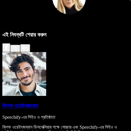
এই নিবন্ধটি শেয়ার করুন
ক্লিফ ওয়েইৎজম্যান
Speechify-এর সিইও ও প্রতিষ্ঠাতা
ক্লিফ ওয়েইৎজম্যান ডিসলেক্সিয়ার পক্ষে সোচ্চার এবং Speechify-এর সিইও ও