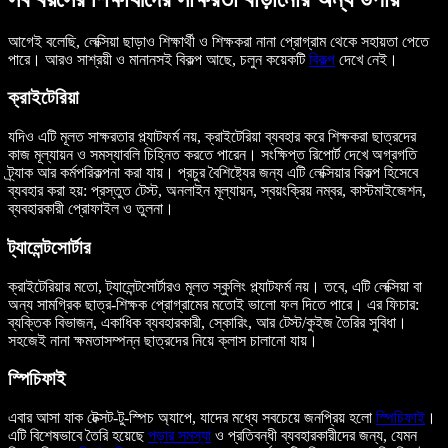
আগেই বলেছি, লেক্সিয়া ছাড়াও শিক্ষার্থী ও শিক্ষকরা নানা প্রোগ্রাম থেকে সহায়তা পেতে
পারে। আরও সাশ্রয়ী ও মানানসই বিকল্প আছে, চলুন কয়েকটি
বিকল্প
দেখে নেই।
ক্রাইটেরিয়া
যদিও এটি মূলত সাক্ষরতার প্ল্যাটফর্ম নয়, ক্রাইটেরিয়া ব্যবহার করে শিক্ষকরা ছাত্রদের
কাজ মূল্যায়ন ও সমস্যাবলি চিহ্নিত করতে পারেন। সংক্ষিপ্ত রিপোর্ট দেখে অগ্রগতি
ট্র্যাক আর কর্মপরিকল্পনা করা যায়। প্রচুর বৈশিষ্ট্যের জন্য এটি লেক্সিয়ার বিকল্প হিসেবে
ব্যবহার করা হয়: প্রস্তুত টেস্ট, অনলাইন মূল্যায়ন, স্বয়ংক্রিয় নম্বর, কাস্টমাইজেশন,
ব্যবহারকারী প্রোফাইল ও তুলনা।
ট্যালেন্টসোর্টার
ক্রাইটেরিয়ার মতো, ট্যালেন্টসোর্টারও মূলত স্কুলিং প্ল্যাটফর্ম নয়। তবে, এটি লেক্সিয়া বা
অন্য সামগ্রিক ছাত্র-শিক্ষক প্রোগ্রামের মতোই ভালো ফল দিতে পারে। এর ফিচার:
ব্যক্তিক বিভাজন, একাধিক ব্যবহারকারী, স্কোরিং, আর টেস্ট/কুইজ তৈরির সুবিধা।
সহজেই নানা ক্ষমতাসম্পন্ন ছাত্রদের নিয়ে ক্লাস চালানো যায়।
স্পিচিফাই
এবার আসা যাক টেক্সট-টু-স্পিচ অ্যাপে, যাদের মধ্যে সবচেয়ে জনপ্রিয় হলো
স্পিচিফাই
।
এটি বিশেষভাবে তৈরি হয়েছে
পড়ার সমস্যা
ও প্রতিবন্ধী ব্যবহারকারীদের জন্য, যেমন