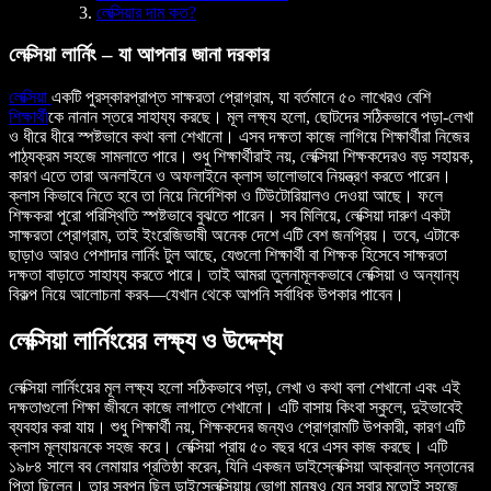
লেক্সিয়ার দাম কত?
লেক্সিয়া লার্নিং – যা আপনার জানা দরকার
লেক্সিয়া
একটি পুরস্কারপ্রাপ্ত সাক্ষরতা প্রোগ্রাম, যা বর্তমানে ৫০ লাখেরও বেশি
শিক্ষার্থী
কে নানান স্তরে সাহায্য করছে। মূল লক্ষ্য হলো, ছোটদের সঠিকভাবে পড়া-লেখা
ও ধীরে ধীরে স্পষ্টভাবে কথা বলা শেখানো। এসব দক্ষতা কাজে লাগিয়ে শিক্ষার্থীরা নিজের
পাঠ্যক্রম সহজে সামলাতে পারে। শুধু শিক্ষার্থীরাই নয়, লেক্সিয়া শিক্ষকদেরও বড় সহায়ক,
কারণ এতে তারা অনলাইনে ও অফলাইনে ক্লাস ভালোভাবে নিয়ন্ত্রণ করতে পারেন।
ক্লাস কিভাবে নিতে হবে তা নিয়ে নির্দেশিকা ও টিউটোরিয়ালও দেওয়া আছে। ফলে
শিক্ষকরা পুরো পরিস্থিতি স্পষ্টভাবে বুঝতে পারেন। সব মিলিয়ে, লেক্সিয়া দারুণ একটা
সাক্ষরতা প্রোগ্রাম, তাই ইংরেজিভাষী অনেক দেশে এটি বেশ জনপ্রিয়। তবে, এটাকে
ছাড়াও আরও পেশাদার লার্নিং টুল আছে, যেগুলো শিক্ষার্থী বা শিক্ষক হিসেবে সাক্ষরতা
দক্ষতা বাড়াতে সাহায্য করতে পারে। তাই আমরা তুলনামূলকভাবে লেক্সিয়া ও অন্যান্য
বিকল্প নিয়ে আলোচনা করব—যেখান থেকে আপনি সর্বাধিক উপকার পাবেন।
লেক্সিয়া লার্নিংয়ের লক্ষ্য ও উদ্দেশ্য
লেক্সিয়া লার্নিংয়ের মূল লক্ষ্য হলো সঠিকভাবে পড়া, লেখা ও কথা বলা শেখানো এবং এই
দক্ষতাগুলো শিক্ষা জীবনে কাজে লাগাতে শেখানো। এটি বাসায় কিংবা স্কুলে, দুইভাবেই
ব্যবহার করা যায়। শুধু শিক্ষার্থী নয়, শিক্ষকদের জন্যও প্রোগ্রামটি উপকারী, কারণ এটি
ক্লাস মূল্যায়নকে সহজ করে। লেক্সিয়া প্রায় ৫০ বছর ধরে এসব কাজ করছে। এটি
১৯৮৪ সালে বব লেমায়ার প্রতিষ্ঠা করেন, যিনি একজন ডাইস্লেক্সিয়া আক্রান্ত সন্তানের
পিতা ছিলেন। তার স্বপ্ন ছিল ডাইস্লেক্সিয়ায় ভোগা মানুষও যেন সবার মতোই সহজে