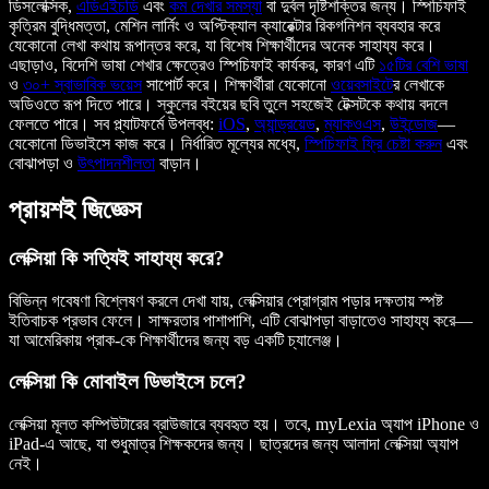
ডিসলেক্সিক,
এডিএইচডি
এবং
কম দেখার সমস্যা
বা দুর্বল দৃষ্টিশক্তির জন্য। স্পিচিফাই
কৃত্রিম বুদ্ধিমত্তা, মেশিন লার্নিং ও অপ্টিক্যাল ক্যারেক্টার রিকগনিশন ব্যবহার করে
যেকোনো লেখা কথায় রূপান্তর করে, যা বিশেষ শিক্ষার্থীদের অনেক সাহায্য করে।
এছাড়াও, বিদেশি ভাষা শেখার ক্ষেত্রেও স্পিচিফাই কার্যকর, কারণ এটি
১৫টির বেশি ভাষা
ও
৩০+ স্বাভাবিক ভয়েস
সাপোর্ট করে। শিক্ষার্থীরা যেকোনো
ওয়েবসাইট
ের লেখাকে
অডিওতে রূপ দিতে পারে। স্কুলের বইয়ের ছবি তুলে সহজেই টেক্সটকে কথায় বদলে
ফেলতে পারে। সব প্ল্যাটফর্মে উপলব্ধ:
iOS
,
অ্যান্ড্রয়েড
,
ম্যাকওএস
,
উইন্ডোজ
—
যেকোনো ডিভাইসে কাজ করে। নির্ধারিত মূল্যের মধ্যে,
স্পিচিফাই ফ্রি চেষ্টা করুন
এবং
বোঝাপড়া ও
উৎপাদনশীলতা
বাড়ান।
প্রায়শই জিজ্ঞেস
লেক্সিয়া কি সত্যিই সাহায্য করে?
বিভিন্ন গবেষণা বিশ্লেষণ করলে দেখা যায়, লেক্সিয়ার প্রোগ্রাম পড়ার দক্ষতায় স্পষ্ট
ইতিবাচক প্রভাব ফেলে। সাক্ষরতার পাশাপাশি, এটি বোঝাপড়া বাড়াতেও সাহায্য করে—
যা আমেরিকায় প্রাক-কে শিক্ষার্থীদের জন্য বড় একটি চ্যালেঞ্জ।
লেক্সিয়া কি মোবাইল ডিভাইসে চলে?
লেক্সিয়া মূলত কম্পিউটারের ব্রাউজারে ব্যবহৃত হয়। তবে, myLexia অ্যাপ iPhone ও
iPad-এ আছে, যা শুধুমাত্র শিক্ষকদের জন্য। ছাত্রদের জন্য আলাদা লেক্সিয়া অ্যাপ
নেই।