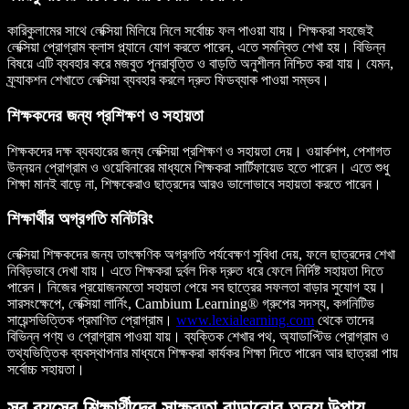
কারিকুলামের সাথে লেক্সিয়া মিলিয়ে নিলে সর্বোচ্চ ফল পাওয়া যায়। শিক্ষকরা সহজেই
লেক্সিয়া প্রোগ্রাম ক্লাস প্ল্যানে যোগ করতে পারেন, এতে সমন্বিত শেখা হয়। বিভিন্ন
বিষয়ে এটি ব্যবহার করে মজবুত পুনরাবৃত্তি ও বাড়তি অনুশীলন নিশ্চিত করা যায়। যেমন,
ফ্র্যাকশন শেখাতে লেক্সিয়া ব্যবহার করলে দ্রুত ফিডব্যাক পাওয়া সম্ভব।
শিক্ষকদের জন্য প্রশিক্ষণ ও সহায়তা
শিক্ষকদের দক্ষ ব্যবহারের জন্য লেক্সিয়া প্রশিক্ষণ ও সহায়তা দেয়। ওয়ার্কশপ, পেশাগত
উন্নয়ন প্রোগ্রাম ও ওয়েবিনারের মাধ্যমে শিক্ষকরা সার্টিফায়েড হতে পারেন। এতে শুধু
শিক্ষা মানই বাড়ে না, শিক্ষকেরাও ছাত্রদের আরও ভালোভাবে সহায়তা করতে পারেন।
শিক্ষার্থীর অগ্রগতি মনিটরিং
লেক্সিয়া শিক্ষকদের জন্য তাৎক্ষণিক অগ্রগতি পর্যবেক্ষণ সুবিধা দেয়, ফলে ছাত্রদের শেখা
নিবিড়ভাবে দেখা যায়। এতে শিক্ষকরা দুর্বল দিক দ্রুত ধরে ফেলে নির্দিষ্ট সহায়তা দিতে
পারেন। নিজের প্রয়োজনমতো সহায়তা পেয়ে সব ছাত্রের সফলতা বাড়ার সুযোগ হয়।
সারসংক্ষেপে, লেক্সিয়া লার্নিং, Cambium Learning® গ্রুপের সদস্য, কগনিটিভ
সায়েন্সভিত্তিক প্রমাণিত প্রোগ্রাম।
www.lexialearning.com
থেকে তাদের
বিভিন্ন পণ্য ও প্রোগ্রাম পাওয়া যায়। ব্যক্তিক শেখার পথ, অ্যাডাপ্টিভ প্রোগ্রাম ও
তথ্যভিত্তিক ব্যবস্থাপনার মাধ্যমে শিক্ষকরা কার্যকর শিক্ষা দিতে পারেন আর ছাত্ররা পায়
সর্বোচ্চ সহায়তা।
সব বয়সের শিক্ষার্থীদের সাক্ষরতা বাড়ানোর অন্য উপায়