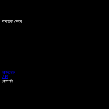
ব্যবহারের ক্ষেত্র
ডাউনলোড
API
কোম্পানি