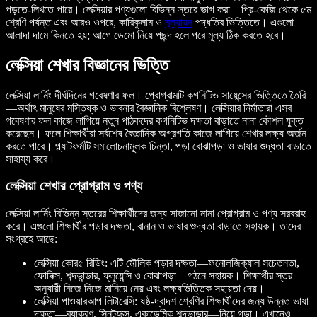
পড়তে-লিখতে পারে। লেক্সিয়ার পণ্যগুলো বিভিন্ন স্তরে ভাগ করা—প্রি-কেজি থেকে ৫ম
শ্রেণি পর্যন্ত এবং আরও ওপরে, কারিকুলাম ও
মূল্যায়ন
পদ্ধতির ভিত্তিতে। এগুলো
আলাদা দামে কিনতে হয়; আগে ডেমো নিয়ে পছন্দ হলে পরে মূল্য ঠিক করতে হবে।
লেক্সিয়া শেখার বিজ্ঞানের ভিত্তি
লেক্সিয়া লার্নিং দীর্ঘদিনের গবেষণার ফল। প্রোগ্রামটি কগনিটিভ সায়েন্সের ভিত্তিতে তৈরি
—অর্থাৎ মানুষের মস্তিষ্ক ও ভাবনার বৈজ্ঞানিক বিশ্লেষণ। লেক্সিয়ার নির্মাতারা এসব
গবেষণার ফল কাজে লাগিয়ে নতুন পাঠকদের কগনিটিভ দক্ষতা বাড়াতে নানা কৌশল যুক্ত
করেছেন। ফলে শিক্ষার্থীরা সর্বশেষ বৈজ্ঞানিক অগ্রগতি কাজে লাগিয়ে শেখার লক্ষ্য অর্জন
করতে পারে। প্ল্যাটফর্মটি সমালোচনামূলক চিন্তা, পড়া বোঝাপড়া ও ভাষার শুদ্ধতা বাড়াতে
সাহায্য করে।
লেক্সিয়া শেখার প্রোগ্রাম ও পণ্য
লেক্সিয়া লার্নিং বিভিন্ন স্তরের শিক্ষার্থীদের জন্য সাজানো নানা প্রোগ্রাম ও পণ্য সরবরাহ
করে। এগুলো শিক্ষার্থীর পড়ার দক্ষতা, বানান ও ভাষার শুদ্ধতা বাড়াতে সহায়ক। তাদের
সংগ্রহে আছে:
লেক্সিয়া কোর৫ রিডিং: এটি মৌলিক পড়ার দক্ষতা—ফনোলজিক্যাল সচেতনতা,
ফোনিক্স, শব্দভান্ডার, ফ্লুয়েন্সি ও বোঝাপড়া—গঠনে সহায়ক। শিক্ষার্থীর স্তর
অনুযায়ী নিজে নিজে মানিয়ে নেয় এবং লক্ষ্যভিত্তিক সহায়তা দেয়।
লেক্সিয়া পাওয়ারআপ লিটারেসি: ষষ্ঠ-দ্বাদশ শ্রেণির শিক্ষার্থীদের জন্য উন্নত ভাষা
দক্ষতা—ব্যাকরণ, সিনট্যাক্স, একাডেমিক শব্দভান্ডার—নিয়ে গড়া। এখানেও