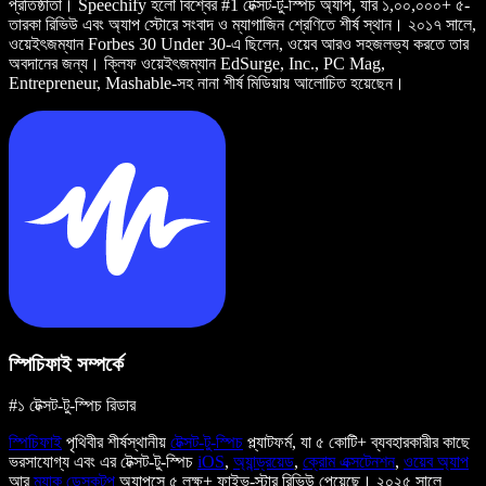
প্রতিষ্ঠাতা। Speechify হলো বিশ্বের #1 টেক্সট-টু-স্পিচ অ্যাপ, যার ১,০০,০০০+ ৫-
তারকা রিভিউ এবং অ্যাপ স্টোরে সংবাদ ও ম্যাগাজিন শ্রেণিতে শীর্ষ স্থান। ২০১৭ সালে,
ওয়েইৎজম্যান Forbes 30 Under 30-এ ছিলেন, ওয়েব আরও সহজলভ্য করতে তার
অবদানের জন্য। ক্লিফ ওয়েইৎজম্যান EdSurge, Inc., PC Mag,
Entrepreneur, Mashable-সহ নানা শীর্ষ মিডিয়ায় আলোচিত হয়েছেন।
স্পিচিফাই সম্পর্কে
#১ টেক্সট-টু-স্পিচ রিডার
স্পিচিফাই
পৃথিবীর শীর্ষস্থানীয়
টেক্সট-টু-স্পিচ
প্ল্যাটফর্ম, যা ৫ কোটি+ ব্যবহারকারীর কাছে
ভরসাযোগ্য এবং এর টেক্সট-টু-স্পিচ
iOS
,
অ্যান্ড্রয়েড
,
ক্রোম এক্সটেনশন
,
ওয়েব অ্যাপ
আর
ম্যাক ডেস্কটপ
অ্যাপসে ৫ লক্ষ+ ফাইভ-স্টার রিভিউ পেয়েছে। ২০২৫ সালে