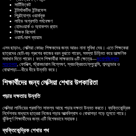
সার্টিফিকেট
ইন্টার্যাকটিভ ইন্টারফেস
প্রিন্টযোগ্য ওয়ার্কবুক
লাইভ অগ্রগতি পর্যবেক্ষণ
হোমওয়ার্ক ও অ্যাকশন প্ল্যান
শিক্ষক রিসোর্স
ওয়ার্ম-আপ ব্যায়াম
এসব ছাড়াও, লেক্সিয়া কোর৫ শিক্ষকদের জন্য আরও নানা সুবিধা দেয়। এতে শিক্ষকেরা
ছাত্রদের ছোট-বড় গ্রুপের কাজের ধরন বুঝতে পারেন, সমস্যা চিহ্নিত করে তাত্ক্ষণিক
সমাধান দিতে পারেন। ফলে শিক্ষার্থীরা সাক্ষরতার ৬টি ক্ষেত্রে—
ফনোলজিক্যাল
সচেতনতা
, ফোনিক্স, স্ট্রাকচারাল বিশ্লেষণ, স্বয়ংক্রিয়তা/ফ্লুয়েন্সি, শব্দভান্ডার ও
বোঝাপড়া—ধীরে ধীরে উন্নতি করে।
শিক্ষার্থীদের জন্য লেক্সিয়া শেখার উপকারিতা
পড়ার দক্ষতায় উন্নতি
লেক্সিয়া লার্নিংয়ের প্রমাণিত সাফল্য আছে পড়ার দক্ষতা উন্নত করতে। ব্যক্তিকেন্দ্রিক
নির্দেশনার মাধ্যমে ছাত্ররা নিজের পড়ার আত্মবিশ্বাস ও বোঝাপড়া গড়ে তুলতে পারে।
ঝুঁকিপূর্ণ শিক্ষার্থীদের জন্য এটি বিশেষভাবে সহায়ক।
ব্যক্তিকেন্দ্রিক শেখার পথ