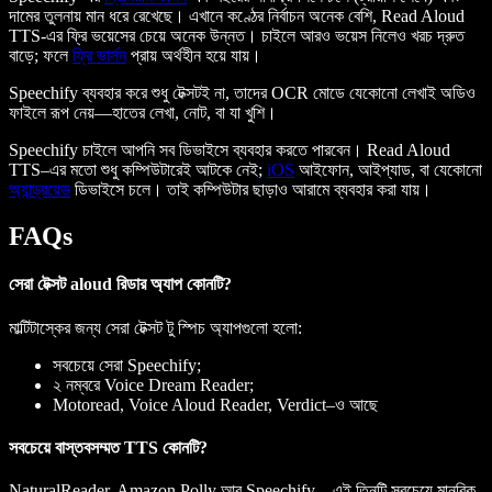
দামের তুলনায় মান ধরে রেখেছে। এখানে কণ্ঠের নির্বাচন অনেক বেশি, Read Aloud
TTS-এর ফ্রি ভয়েসের চেয়ে অনেক উন্নত। চাইলে আরও ভয়েস নিলেও খরচ দ্রুত
বাড়ে; ফলে
ফ্রি ভার্সন
প্রায় অর্থহীন হয়ে যায়।
Speechify ব্যবহার করে শুধু টেক্সটই না, তাদের OCR মোডে যেকোনো লেখাই অডিও
ফাইলে রূপ নেয়—হাতের লেখা, নোট, বা যা খুশি।
Speechify চাইলে আপনি সব ডিভাইসে ব্যবহার করতে পারবেন। Read Aloud
TTS–এর মতো শুধু কম্পিউটারেই আটকে নেই;
iOS
আইফোন, আইপ্যাড, বা যেকোনো
অ্যান্ড্রয়েড
ডিভাইসে চলে। তাই কম্পিউটার ছাড়াও আরামে ব্যবহার করা যায়।
FAQs
সেরা টেক্সট aloud রিডার অ্যাপ কোনটি?
মাল্টিটাস্কের জন্য সেরা টেক্সট টু স্পিচ অ্যাপগুলো হলো:
সবচেয়ে সেরা Speechify;
২ নম্বরে Voice Dream Reader;
Motoread, Voice Aloud Reader, Verdict–ও আছে
সবচেয়ে বাস্তবসম্মত TTS কোনটি?
NaturalReader, Amazon Polly আর Speechify—এই তিনটি সবচেয়ে মানবিক