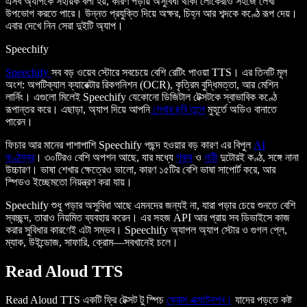
এসব অ্যাপকে সহায়ক বলা হয়, কারণ পড়ায় অসুবিধা থাকা লোকেরাও সহজে লেখা
উপভোগ করতে পারে। উন্নত প্রযুক্তি দিয়ে অক্ষর, চিহ্ন আর শব্দকে কণ্ঠে রূপ দেয়।
এবার দেখে নিন সেরা দুইটি অ্যাপ।
Speechify
Speechify
সব বড় ওয়েব স্টোরে সবচেয়ে বেশি রেটিং পাওয়া TTS। এর তিনটি মূল
অংশ: অপটিক্যাল ক্যারেক্টার রিকগনিশন (OCR), কৃত্রিম বুদ্ধিমত্তা, আর মেশিন
লার্নিং। এগুলো মিলেই Speechify যেকোনো ডিজিটাল টেক্সটকে স্বাভাবিক কণ্ঠে
রূপান্তর করে। এছাড়া, অ্যাপ দিয়ে আপনি
লেখার ছবি তুলে
মুহূর্তে অডিও বানাতে
পারেন।
ফিচার আর মানের পাশাপাশি Speechify পছন্দ হওয়ার বড় কারণ এর বিপুল
AI
কণ্ঠস্বর
। ৩০টিরও বেশি অপশন আছে, যার মধ্যে
পুরুষ
ও
নারী
দুটোরই কণ্ঠ, সঙ্গে নানা
উচ্চারণ। ভাষা শেখার ক্ষেত্রেও ভালো, কারণ ১৫টির বেশি ভাষা সাপোর্ট করে, আর
স্পিডও ইচ্ছেমতো নিয়ন্ত্রণ করা যায়।
Speechify শুধু পড়ার অসুবিধা আছে এমনদের জন্যই না, যারা পড়ার চেয়ে শুনতে বেশি
স্বচ্ছন্দ, তারাও নিয়মিত ব্যবহার করেন। এর সহজ API আর প্রায় সব ডিভাইসে কাজ
করার সুবিধার কারণেই এটা সম্ভব। Speechify অ্যাপল অ্যাপ স্টোর ও গুগল প্লে,
ম্যাক, উইন্ডোজ, সাফারি, ক্রোম—সবখানেই চলে।
Read Aloud TTS
Read Aloud TTS একটি ফ্রি টেক্সট টু স্পিচ
ক্রোম এক্সটেনশন।
যাদের পড়তে কষ্ট