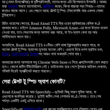
হয় (যেমন ডিসলেক্সিয়া) বা দৃষ্টিপ্রতিবন্ধী, তাদের জন্য এটা বিশেষভাবে উপকারী। আবার
যারা
পডকাস্ট
শুনতে ভালোবাসেন,
মাল্টিটাস্ক
করেন, কিংবা বাচ্চারা পড়া শিখছে—তাদের
জন্যও কাজে আসে। এর পেছনে আছে টেক্সট টু স্পিচ টেকনোলজি আর একদম সোজা
ইন্টারফেস।
রিডিং ভয়েসের ক্ষেত্রে, Read Aloud TTS ফ্রি ওয়েব ব্রাউজারের বেসিক কণ্ঠ
ব্যবহার করে। চাইলে Amazon Polly, Microsoft Azure–এর মতো উন্নত ভয়েস
নেওয়া যায়, তবে সেগুলোর জন্য আলাদা খরচ আছে, যা ইন-অ্যাপ কেনা হয় আর
সার্ভিসভেদে বদলে যায়।
অন্যদিকে, Read Aloud TTS ৪০টিরও বেশি ভাষা ট্রান্সক্রাইব করতে পারে, যা
অনেক টেক্সট টু স্পিচ অ্যাপের তুলনায় অনেক বেশি। এগুলো দিয়ে গুগল ড্রাইভ ডক,
PDF
,
ওয়ার্ড ডকুমেন্ট
,
ইমেইল
সহ আরও নানা ফরম্যাট শোনা যায়।
ব্যবহারের জন্য আপনাকে শুধু Chrome Web Store-এ গিয়ে এক্সটেনশনটা যোগ করতে
হবে। কোনো জটিল টিউটোরিয়াল নেই। ডাউনলোড হয়ে গেলে টুলবারে আইকন দেখবেন,
শর্টকাট দিয়েই অ্যাক্টিভেট করতে পারবেন।
সেরা টেক্সট টু স্পিচ অ্যাপ কোনটি?
Read Aloud TTS আর Speechify—দুটোরই কিছু দারুণ সুবিধা আছে, যা
এগুলোকে জনপ্রিয় করেছে। দুটোই জটিল লেখা পেশাদার কণ্ঠে শোনায়। তবে শেষ
পর্যন্ত একটিই একটু এগিয়ে থাকে।
Speechify-এর
প্রিমিয়াম ভার্সন
এক বছরের সাবস্ক্রিপশনে চলে (ট্রায়াল শেষে) এবং