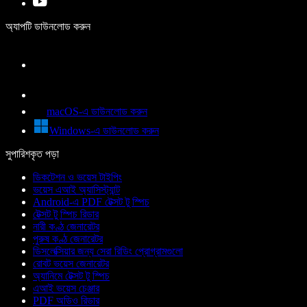
অ্যাপটি ডাউনলোড করুন
macOS-এ ডাউনলোড করুন
Windows-এ ডাউনলোড করুন
সুপারিশকৃত পড়া
ডিকটেশন ও ভয়েস টাইপিং
ভয়েস এআই অ্যাসিস্ট্যান্ট
Android-এ PDF টেক্সট টু স্পিচ
টেক্সট টু স্পিচ রিডার
নারী কণ্ঠ জেনারেটর
পুরুষ কণ্ঠ জেনারেটর
ডিসলেক্সিয়ার জন্য সেরা রিডিং প্রোগ্রামগুলো
রোবট ভয়েস জেনারেটর
অ্যানিমে টেক্সট টু স্পিচ
এআই ভয়েস চেঞ্জার
PDF অডিও রিডার