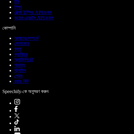
টিম
শিক্ষা
টেক্সট টু স্পিচ API ডকস
ভয়েস এজেন্টস API ডকস
কোম্পানি
আমাদের সম্পর্কে
যোগাযোগ
ব্লগ
ক্যারিয়ার
অ্যাফিলিয়েট
সাহায্য
স্ট্যাটাস
প্রেস
ব্র্যান্ড কিট
Speechify-কে অনুসরণ করুন