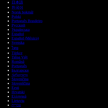
日本語
한국어
Norsk bokmål
Polski
Português Brasileiro
Русский
Українська
Español
Español (México)
Svenska
ไทย
Türkçe
Tiếng Việt
Română
Português
Български
ქართული
Slovenčina
Slovenščina
Eesti
Hrvatski
Ελληνικά
Lietuvių
עברית