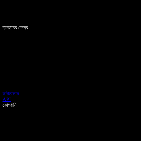
ব্যবহারের ক্ষেত্র
ডাউনলোড
API
কোম্পানি