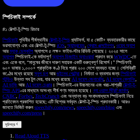
স্পিচিফাই সম্পর্কে
#১ টেক্সট-টু-স্পিচ রিডার
স্পিচিফাই
পৃথিবীর শীর্ষস্থানীয়
টেক্সট-টু-স্পিচ
প্ল্যাটফর্ম, যা ৫ কোটি+ ব্যবহারকারীর কাছে
ভরসাযোগ্য এবং এর টেক্সট-টু-স্পিচ
iOS
,
অ্যান্ড্রয়েড
,
ক্রোম এক্সটেনশন
,
ওয়েব অ্যাপ
আর
ম্যাক ডেস্কটপ
অ্যাপসে ৫ লক্ষ+ ফাইভ-স্টার রিভিউ পেয়েছে। ২০২৫ সালে
অ্যাপল
স্পিচিফাই-কে মর্যাদাপূর্ণ
অ্যাপল ডিজাইন অ্যাওয়ার্ড
প্রদান করে
WWDC
-তে
এবং একে বলে, “মানুষের জীবনে দারুণ সহায়ক একটি গুরুত্বপূর্ণ রিসোর্স।” স্পিচিফাই
৬০+ ভাষায় ১,০০০+ প্রাকৃতিক কণ্ঠ নিয়ে প্রায় ২০০ দেশে ব্যবহৃত হচ্ছে। সেলিব্রিটি
কণ্ঠের মধ্যে রয়েছে
স্নুপ ডগ
আর
গুইনেথ পেল্ট্রো
। নির্মাতা ও ব্যবসার জন্য
স্পিচিফাই
স্টুডিও
উন্নত সব টুল দেয়, যার মধ্যে রয়েছে
AI ভয়েস জেনারেটর
,
AI ভয়েস ক্লোনিং
,
AI ডাবিং
আর
AI ভয়েস চেঞ্জার
। স্পিচিফাই-এর উচ্চমানের এবং খরচ-সাশ্রয়ী
টেক্সট-টু-
স্পিচ API
-এর মাধ্যমে অসংখ্য শীর্ষ পণ্য সম্ভব হয়েছে।
দ্য ওয়াল স্ট্রিট জার্নাল
,
CNBC
,
Forbes
,
TechCrunch
এবং অন্যান্য বড় সংবাদমাধ্যমে স্পিচিফাই নিয়ে
প্রতিবেদন প্রকাশিত হয়েছে; এটি বিশ্বের সর্ববৃহৎ টেক্সট-টু-স্পিচ প্রদানকারী। আরও
জানতে ভিজিট করুন
speechify.com/news
,
speechify.com/blog
এবং
speechify.com/press
।
সূচিপত্র
Read Aloud TTS