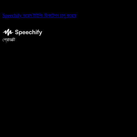
Speechify ভয়েস টাইপিং ডিকটেশন চালু করেছে
ভয়েস টাইপিং দিয়ে ৫ গুণ দ্রুত লিখুন
প্রোডাক্ট
আরও জানুন