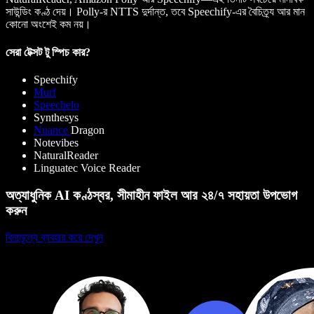
সাউন্ডিং কণ্ঠ দেয়। Polly-র NTTS দুর্দান্ত, তবে Speechify-এর বৈচিত্র্য আর মান
কোনো অংশেই কম নয়।
সেরা টেক্সট টু স্পিচ কার?
Speechify
Murf
Speechelo
Synthesys
Nuance
Dragon
Notevibes
NaturalReader
Linguatec Voice Reader
অত্যাধুনিক AI কণ্ঠস্বর, সীমাহীন ফাইল আর ২৪/৭ সহায়তা উপভোগ
করুন
বিনামূল্যে ব্যবহার করে দেখুন