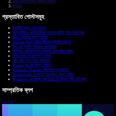
সেরা টেক্সট টু স্পিচ অ্যাপ কোনটি?
FAQs
প্রস্তাবিত পোস্টসমূহ
ইতালীয় ভাষা শেখার উপায়
আন্তর্জাতিক ধ্বনিতাত্ত্বিক বর্ণমালা চার্টের পূর্ণাঙ্গ নির্দেশিকা
TTS বট নিয়ে সম্পূর্ণ গাইড
TikTok ভয়েস ফিল্টার কীভাবে ব্যবহার করবেন
শীর্ষ ৫টি স্কটিশ উচ্চারণ জেনারেটর
আইপিএ মৌলিক লিখন পদ্ধতি: বিস্তারিত গাইড
হিব্রু ভাষা শেখার সম্পূর্ণ গাইড
৫টি সেরা গ্রিক ভাষা অনুবাদক
Pictory কণ্ঠের সম্পূর্ণ গাইড
Windows Narrator কীভাবে বন্ধ করবেন
ReaderLink এর জগৎ অন্বেষণ: সম্পূর্ণ গাইড
Windows-এর জন্য সেরা EPUB রিডার: শীর্ষ ৫টি পছন্দ
সাম্প্রতিক ব্লগ
সব দেখুন