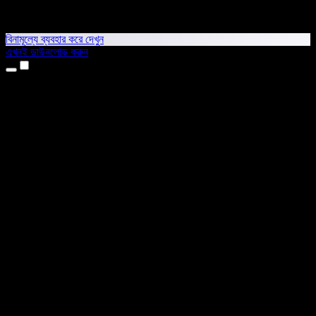
বিনামূল্যে ব্যবহার করে দেখুন
এখনই ডাউনলোড করুন
প্রোডাক্ট
টেক্সট টু স্পিচ
আইফোন ও আইপ্যাড অ্যাপ
অ্যান্ড্রয়েড অ্যাপ
ক্রোম এক্সটেনশন
এজ এক্সটেনশন
ওয়েব অ্যাপ
ম্যাক অ্যাপ
উইন্ডোজ অ্যাপ
এআই ভয়েস জেনারেটর