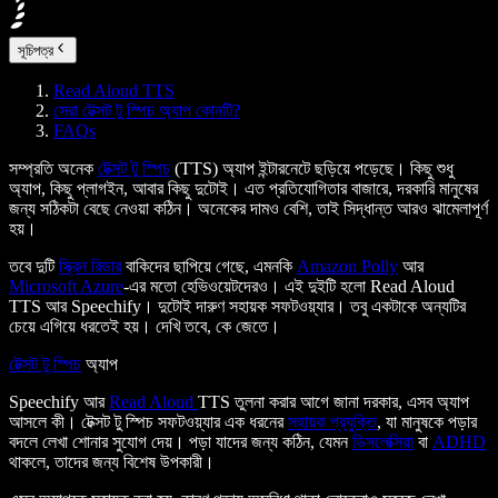
সূচিপত্র
Read Aloud TTS
সেরা টেক্সট টু স্পিচ অ্যাপ কোনটি?
FAQs
সম্প্রতি অনেক
টেক্সট টু স্পিচ
(TTS) অ্যাপ ইন্টারনেটে ছড়িয়ে পড়েছে। কিছু শুধু
অ্যাপ, কিছু প্লাগইন, আবার কিছু দুটোই। এত প্রতিযোগিতার বাজারে, দরকারি মানুষের
জন্য সঠিকটা বেছে নেওয়া কঠিন। অনেকের দামও বেশি, তাই সিদ্ধান্ত আরও ঝামেলাপূর্ণ
হয়।
তবে দুটি
স্ক্রিন রিডার
বাকিদের ছাপিয়ে গেছে, এমনকি
Amazon Polly
আর
Microsoft Azure
-এর মতো হেভিওয়েটদেরও। এই দুইটি হলো Read Aloud
TTS আর Speechify। দুটোই দারুণ সহায়ক সফটওয়্যার। তবু একটাকে অন্যটির
চেয়ে এগিয়ে ধরতেই হয়। দেখি তবে, কে জেতে।
টেক্সট টু স্পিচ
অ্যাপ
Speechify আর
Read Aloud
TTS তুলনা করার আগে জানা দরকার, এসব অ্যাপ
আসলে কী। টেক্সট টু স্পিচ সফটওয়্যার এক ধরনের
সহায়ক প্রযুক্তি
, যা মানুষকে পড়ার
বদলে লেখা শোনার সুযোগ দেয়। পড়া যাদের জন্য কঠিন, যেমন
ডিসলেক্সিয়া
বা
ADHD
থাকলে, তাদের জন্য বিশেষ উপকারী।