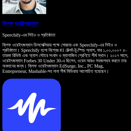
ক্লিফ ওয়েইৎজম্যান
Speechify-এর সিইও ও প্রতিষ্ঠাতা
ক্লিফ ওয়েইৎজম্যান ডিসলেক্সিয়ার পক্ষে সোচ্চার এবং Speechify-এর সিইও ও
প্রতিষ্ঠাতা। Speechify হলো বিশ্বের #1 টেক্সট-টু-স্পিচ অ্যাপ, যার ১,০০,০০০+ ৫-
তারকা রিভিউ এবং অ্যাপ স্টোরে সংবাদ ও ম্যাগাজিন শ্রেণিতে শীর্ষ স্থান। ২০১৭ সালে,
ওয়েইৎজম্যান Forbes 30 Under 30-এ ছিলেন, ওয়েব আরও সহজলভ্য করতে তার
অবদানের জন্য। ক্লিফ ওয়েইৎজম্যান EdSurge, Inc., PC Mag,
Entrepreneur, Mashable-সহ নানা শীর্ষ মিডিয়ায় আলোচিত হয়েছেন।