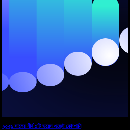
২০২৬ সালের শীর্ষ ৫টি ভয়েস এজেন্ট কোম্পানি