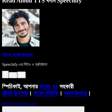
Read Aloud TTS বনাম Speechify
ক্লিফ ওয়েইৎজম্যান
Speechify-এর সিইও ও প্রতিষ্ঠাতা
স্পিচিফাই, আপনার
ভয়েস AI
সহকারী
টেক্সট-টু-স্পিচ
।
ভয়েস টাইপিং
।
দ্রুত উত্তর
।
বিনামূল্যে ব্যবহার করে দেখুন