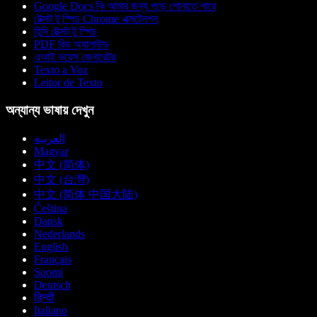
Google Docs কি আমার জন্য পড়ে শোনাতে পারে
টেক্সট টু স্পিচ Chrome এক্সটেনশন
হিন্দি টেক্সট টু স্পিচ
PDF রিড অ্যালাউড
এআই ভয়েস জেনারেটর
Texto a Voz
Leitor de Texto
অন্যান্য ভাষায় দেখুন
العربية
Magyar
中文 (简体)
中文 (台灣)
中文 (简体 中国大陆)
Čeština
Dansk
Nederlands
English
Français
Suomi
Deutsch
हिन्दी
Italiano