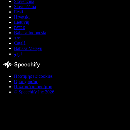
Slovenčina
Slovenščina
Eesti
Hrvatski
Lietuvių
עברית
Bahasa Indonesia
বাংলা
Català
Bahasa Melayu
اردو
Προτιμήσεις cookies
Όροι χρήσης
Πολιτική απορρήτου
© Speechify Inc 2026