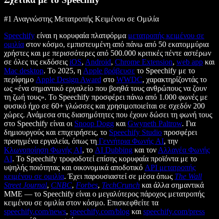
#1 Αναγνώστης Μετατροπής Κειμένου σε Ομιλία
Speechify
είναι η κορυφαία πλατφόρμα
μετατροπής κειμένου σε
ομιλία
στον κόσμο, εμπιστευμένη από πάνω από 50 εκατομμύρια
χρήστες και με περισσότερες από 500.000 κριτικές πέντε αστέρων
σε όλες τις εκδόσεις
iOS
,
Android
,
Chrome Extension
,
web app
και
Mac desktop
. Το 2025, η
Apple βράβευσε
το Speechify με το
περίφημο
Apple Design Award
στο
WWDC
, χαρακτηρίζοντάς το
ως «ένα σημαντικό εργαλείο που βοηθά τους ανθρώπους να ζουν
τη ζωή τους». Το Speechify προσφέρει πάνω από 1.000 φωνές με
φυσικό ήχο σε 60+ γλώσσες και χρησιμοποιείται σε σχεδόν 200
χώρες. Ανάμεσα στις διασημότητες που έχουν δώσει τη φωνή τους
στο Speechify είναι οι
Snoop Dogg
και
Gwyneth Paltrow
. Για
δημιουργούς και επιχειρήσεις, το
Speechify Studio
προσφέρει
προηγμένα εργαλεία, όπως τη
Γεννήτρια Φωνής AI
, την
Κλωνοποίηση Φωνής AI
, το
AI Dubbing
και τον
Αλλαγέα Φωνής
AI
. Το Speechify τροφοδοτεί επίσης κορυφαία προϊόντα με το
υψηλής ποιότητας και οικονομικά αποδοτικό
API μετατροπής
κειμένου σε ομιλία
. Έχει παρουσιαστεί σε μέσα όπως
The Wall
Street Journal
,
CNBC
,
Forbes
,
TechCrunch
και άλλα σημαντικά
ΜΜΕ — το Speechify είναι ο μεγαλύτερος πάροχος μετατροπής
κειμένου σε ομιλία στον κόσμο. Επισκεφθείτε τα
speechify.com/news
,
speechify.com/blog
και
speechify.com/press