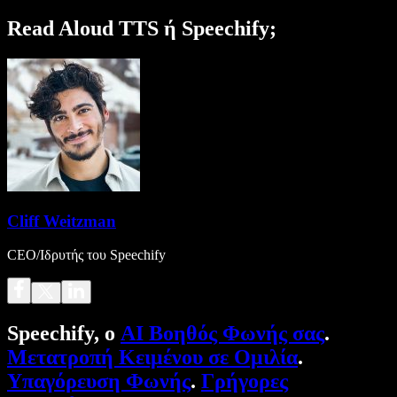
Read Aloud TTS ή Speechify;
Cliff Weitzman
CEO/Ιδρυτής του Speechify
Speechify, ο
AI Βοηθός Φωνής σας
.
Μετατροπή Κειμένου σε Ομιλία
.
Υπαγόρευση Φωνής
.
Γρήγορες