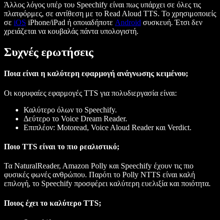
Άλλος λόγος υπέρ του Speechify είναι πως υπάρχει σε όλες τις
πλατφόρμες, σε αντίθεση με το Read Aloud TTS. Το χρησιμοποιείς
σε
iOS
iPhone/iPad ή οποιαδήποτε
Android
συσκευή. Έτσι δεν
χρειάζεται να κουβαλάς πάντα υπολογιστή.
Συχνές ερωτήσεις
Ποια είναι η καλύτερη εφαρμογή ανάγνωσης κειμένου;
Οι κορυφαίες εφαρμογές TTS για πολυδιεργασία είναι:
Καλύτερο όλων το Speechify.
Δεύτερο το Voice Dream Reader.
Επιπλέον: Motoread, Voice Aloud Reader και Verdict.
Ποιο TTS είναι το πιο ρεαλιστικό;
Τα NaturalReader, Amazon Polly και Speechify έχουν τις πιο
φυσικές φωνές ανθρώπου. Παρότι το Polly NTTS είναι καλή
επιλογή, το Speechify προσφέρει καλύτερη ευελιξία και ποιότητα.
Ποιος έχει το καλύτερο TTS;