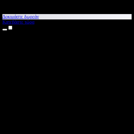
Δοκιμάστε δωρεάν
Κατεβάστε τώρα
Προϊόντα
Κείμενο σε Ομιλία
Εφαρμογές για iPhone & iPad
Εφαρμογή για Android
Επέκταση για Chrome
Επέκταση για Edge
Web εφαρμογή
Εφαρμογή για Mac
Εφαρμογή για Windows