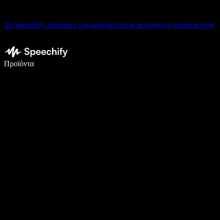
Το Speechify λανσάρει τη φωνητική πληκτρολόγηση (υπαγόρευση)
Γράψτε 5× πιο γρήγορα με φωνητική πληκτρολόγηση
Προϊόντα
Μάθετε περισσότερα