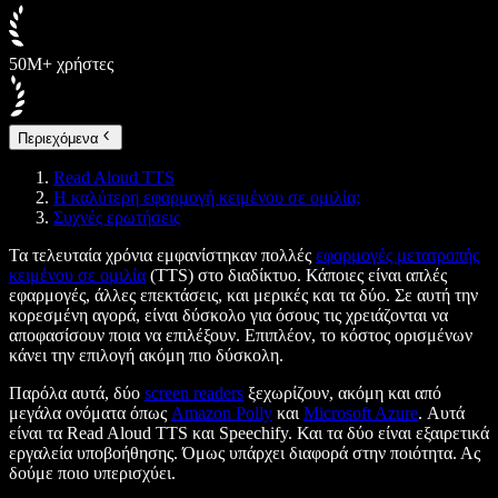
50M+ χρήστες
Περιεχόμενα
Read Aloud TTS
Η καλύτερη εφαρμογή κειμένου σε ομιλία;
Συχνές ερωτήσεις
Τα τελευταία χρόνια εμφανίστηκαν πολλές
εφαρμογές μετατροπής
κειμένου σε ομιλία
(TTS) στο διαδίκτυο. Κάποιες είναι απλές
εφαρμογές, άλλες επεκτάσεις, και μερικές και τα δύο. Σε αυτή την
κορεσμένη αγορά, είναι δύσκολο για όσους τις χρειάζονται να
αποφασίσουν ποια να επιλέξουν. Επιπλέον, το κόστος ορισμένων
κάνει την επιλογή ακόμη πιο δύσκολη.
Παρόλα αυτά, δύο
screen readers
ξεχωρίζουν, ακόμη και από
μεγάλα ονόματα όπως
Amazon Polly
και
Microsoft Azure
. Αυτά
είναι τα Read Aloud TTS και Speechify. Και τα δύο είναι εξαιρετικά
εργαλεία υποβοήθησης. Όμως υπάρχει διαφορά στην ποιότητα. Ας
δούμε ποιο υπερισχύει.