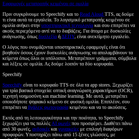
Εφαρμογές μετατροπής κειμένου σε ομιλία
Πριν συγκρίνουμε το Speechify και το
Read Aloud
TTS, ας δούμε
τι είναι αυτά τα εργαλεία. Το λογισμικό μετατροπής κειμένου σε
ομιλία ανήκει στην
υποστηρικτική τεχνολογία
και σου επιτρέπει να
ακούς περιεχόμενο αντί να το διαβάζεις. Για άτομα με δυσκολίες
ανάγνωσης, όπως
δυσλεξία
ή
ΔΕΠΥ
, είναι ανεκτίμητο εργαλείο.
Ο λόγος που ονομάζονται υποστηρικτικές εφαρμογές είναι ότι
βοηθούν όσους έχουν δυσκολίες ανάγνωσης να απολαμβάνουν τα
κείμενα όπως όλοι οι υπόλοιποι. Μετατρέπουν γράμματα, σύμβολα
και λέξεις σε ομιλία. Ας δούμε λοιπόν τα δύο κορυφαία.
Speechify
Speechify
είναι το κορυφαίο TTS σε όλα τα app stores. Ξεχωρίζει
για τρία βασικά στοιχεία: οπτική αναγνώριση χαρακτήρων (OCR),
τεχνητή νοημοσύνη και machine learning. Με αυτά, μετατρέπει
οποιοδήποτε ψηφιακό κείμενο σε φυσική ομιλία. Επιπλέον, σου
επιτρέπει να
βγάλεις φωτογραφία
κειμένου και να το ακούσεις.
Εκτός από τη λειτουργικότητα και την ποιότητα, το Speechify
ξεχωρίζει για τις πολλές
AI φωνές
που προσφέρει. Διαθέτει πάνω
από 30 φωνές,
ανδρικές
και
γυναικείες
με επιλογή διαφόρων
προφορών. Υποστηρίζει πάνω από 15 ξένες γλώσσες, με