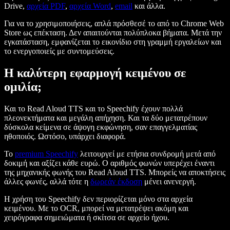
Drive,
αρχεία PDF
,
αρχεία Word
,
email
και άλλα.
Για να το χρησιμοποιήσεις, απλά πρόσθεσέ το από το Chrome Web
Store ως επέκταση. Δεν απαιτούνται πολύπλοκα βήματα. Μετά την
εγκατάσταση, εμφανίζεται το εικονίδιο στη γραμμή εργαλείων και
το ενεργοποιείς με συντομεύσεις.
Η καλύτερη εφαρμογή κειμένου σε
ομιλία;
Και το Read Aloud TTS και το Speechify έχουν πολλά
πλεονεκτήματα και μεγάλη απήχηση. Και τα δύο μετατρέπουν
δύσκολα κείμενα σε άψογη εκφώνηση, σαν επαγγελματίας
ηθοποιός. Ωστόσο, υπάρχει διαφορά.
Το
premium Speechify
λειτουργεί με ετήσια συνδρομή μετά από
δοκιμή και αξίζει κάθε ευρώ. Ο αριθμός φωνών υπερέχει έναντι
της μηχανικής φωνής του Read Aloud TTS. Μπορείς να αποκτήσεις
άλλες φωνές, αλλά τότε η
δωρεάν έκδοση
μένει ανενεργή.
Η χρήση του Speechify δεν περιορίζεται μόνο στα αρχεία
κειμένου. Με το OCR, μπορεί να μετατρέψει ακόμη και
χειρόγραφα σημειώματα ή σκίτσα σε αρχείο ήχου.