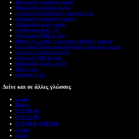
Δημιουργία γυναικείας φωνής
Δημιουργία ανδρικής φωνής
Οι καλύτεροι αναγνώστες για δυσλεξία
Δημιουργία ρομποτικής φωνής
Anime κείμενο σε ομιλία
Αλλαγή φωνής με ΤΝ
Αναγνώστης PDF με ήχο
Μπορεί το Google Docs να μου διαβάζει κείμενο;
Επέκταση Chrome για μετατροπή κειμένου σε ομιλία
Κείμενο σε ομιλία στα χίντι
Ανάγνωση PDF δυνατά
Δημιουργία φωνής με ΤΝ
Texto a Voz
Leitor de Texto
Δείτε και σε άλλες γλώσσες
العربية
Magyar
中文 (简体)
中文 (台灣)
中文 (简体 中国大陆)
Čeština
Dansk