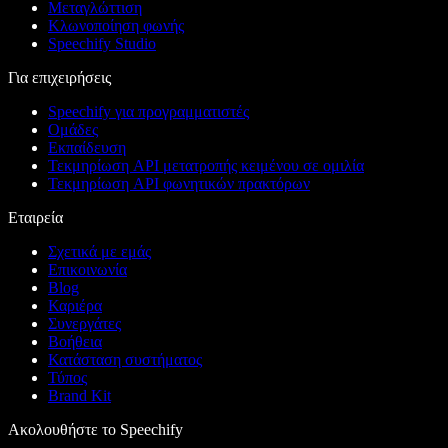
Μεταγλώττιση
Κλωνοποίηση φωνής
Speechify Studio
Για επιχειρήσεις
Speechify για προγραμματιστές
Ομάδες
Εκπαίδευση
Τεκμηρίωση API μετατροπής κειμένου σε ομιλία
Τεκμηρίωση API φωνητικών πρακτόρων
Εταιρεία
Σχετικά με εμάς
Επικοινωνία
Blog
Καριέρα
Συνεργάτες
Βοήθεια
Κατάσταση συστήματος
Τύπος
Brand Kit
Ακολουθήστε το Speechify