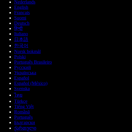
Nederlands
English
Français
Suomi
Deutsch
हिन्दी
Italiano
日本語
한국어
Norsk bokmål
Polski
Português Brasileiro
Русский
Українська
Español
Español (México)
Svenska
ไทย
Türkçe
Tiếng Việt
Română
Português
Български
ქართული