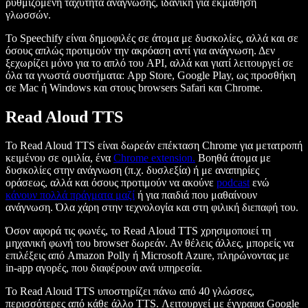
ρυθμιζόμενη ταχύτητα ανάγνωσης, ιδανική για εκμάθηση
γλωσσών.
Το Speechify είναι δημοφιλές σε άτομα με δυσκολίες, αλλά και σε
όσους απλώς προτιμούν την ακρόαση αντί για ανάγνωση. Δεν
ξεχωρίζει μόνο για το απλό του API, αλλά και γιατί λειτουργεί σε
όλα τα γνωστά συστήματα: App Store, Google Play, ως προσθήκη
σε Mac ή Windows και στους browsers Safari και Chrome.
Read Aloud TTS
Το Read Aloud TTS είναι δωρεάν επέκταση Chrome για μετατροπή
κειμένου σε ομιλία, ένα
Chrome extension.
Βοηθά άτομα με
δυσκολίες στην ανάγνωση (π.χ. δυσλεξία) ή με αναπηρίες
οράσεως, αλλά και όσους προτιμούν να ακούνε
podcast
ενώ
κάνουν πολλά πράγματα μαζί
ή για παιδιά που μαθαίνουν
ανάγνωση. Όλα χάρη στην τεχνολογία και στη φιλική διεπαφή του.
Όσον αφορά τις φωνές, το Read Aloud TTS χρησιμοποιεί τη
μηχανική φωνή του browser δωρεάν. Αν θέλεις άλλες, μπορείς να
επιλέξεις από Amazon Polly ή Microsoft Azure, πληρώνοντας με
in-app αγορές, που διαφέρουν ανά υπηρεσία.
Το Read Aloud TTS υποστηρίζει πάνω από 40 γλώσσες,
περισσότερες από κάθε άλλο TTS. Λειτουργεί με έγγραφα Google