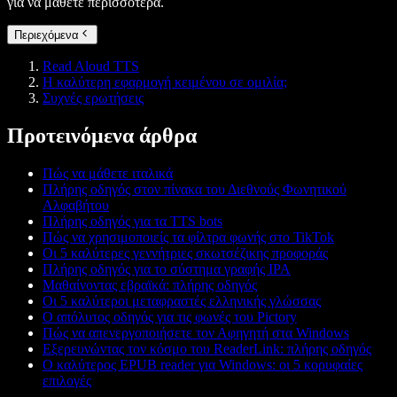
για να μάθετε περισσότερα.
Περιεχόμενα
Read Aloud TTS
Η καλύτερη εφαρμογή κειμένου σε ομιλία;
Συχνές ερωτήσεις
Προτεινόμενα άρθρα
Πώς να μάθετε ιταλικά
Πλήρης οδηγός στον πίνακα του Διεθνούς Φωνητικού
Αλφαβήτου
Πλήρης οδηγός για τα TTS bots
Πώς να χρησιμοποιείς τα φίλτρα φωνής στο TikTok
Οι 5 καλύτερες γεννήτριες σκωτσέζικης προφοράς
Πλήρης οδηγός για το σύστημα γραφής IPA
Μαθαίνοντας εβραϊκά: πλήρης οδηγός
Οι 5 καλύτεροι μεταφραστές ελληνικής γλώσσας
Ο απόλυτος οδηγός για τις φωνές του Pictory
Πώς να απενεργοποιήσετε τον Αφηγητή στα Windows
Εξερευνώντας τον κόσμο του ReaderLink: πλήρης οδηγός
Ο καλύτερος EPUB reader για Windows: οι 5 κορυφαίες
επιλογές