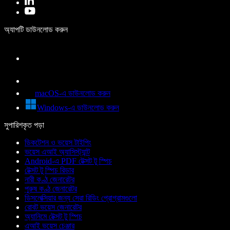
অ্যাপটি ডাউনলোড করুন
macOS-এ ডাউনলোড করুন
Windows-এ ডাউনলোড করুন
সুপারিশকৃত পড়া
ডিকটেশন ও ভয়েস টাইপিং
ভয়েস এআই অ্যাসিস্ট্যান্ট
Android-এ PDF টেক্সট টু স্পিচ
টেক্সট টু স্পিচ রিডার
নারী কণ্ঠ জেনারেটর
পুরুষ কণ্ঠ জেনারেটর
ডিসলেক্সিয়ার জন্য সেরা রিডিং প্রোগ্রামগুলো
রোবট ভয়েস জেনারেটর
অ্যানিমে টেক্সট টু স্পিচ
এআই ভয়েস চেঞ্জার