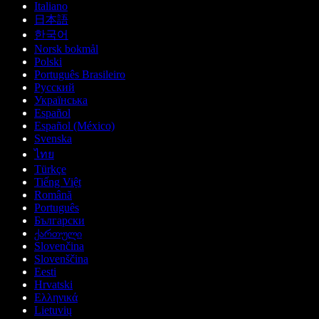
Italiano
日本語
한국어
Norsk bokmål
Polski
Português Brasileiro
Русский
Українська
Español
Español (México)
Svenska
ไทย
Türkçe
Tiếng Việt
Română
Português
Български
ქართული
Slovenčina
Slovenščina
Eesti
Hrvatski
Ελληνικά
Lietuvių