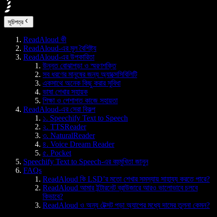
সূচিপত্র
ReadAloud কী
ReadAloud-এর মূল বৈশিষ্ট্য
ReadAloud-এর উপকারিতা
উন্নত বোঝাপড়া ও স্মরণশক্তি
সব ধরণের মানুষের জন্য অ্যাক্সেসিবিলিটি
একসাথে অনেক কিছু করার সুবিধা
ভাষা শেখার সহায়ক
শিক্ষা ও পেশাগত কাজে সহায়তা
ReadAloud-এর সেরা বিকল্প
১. Speechify Text to Speech
২. TTSReader
৩. NaturalReader
৪. Voice Dream Reader
৫. Pocket
Speechify Text to Speech-এর বহুমুখিতা জানুন
FAQs
ReadAloud কি LSD’র মতো শেখার সমস্যায় সাহায্য করতে পারে?
ReadAloud আমার ইন্টারনেট ব্রাউজারে আরও ভালোভাবে চলবে
কিভাবে?
ReadAloud ও অন্য টেক্সট পড়া অ্যাপের মধ্যে দামের তুলনা কেমন?