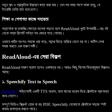
নতুন শব্দ ও প্রাকৃতিক উচ্চারণ রপ্ত করা যায়। যেন সব সময় পাশে থাকা বন্ধু, যে
ইংরেজি চর্চায় হাত ধরে চলে।
শিক্ষা ও পেশাগত কাজে সহায়তা
পড়াশোনা বা চাকরির ক্ষেত্রে অনেক পড়তে হলে ReadAloud খুবই উপকারী—বড় বই
থেকে লম্বা রিপোর্ট পর্যন্ত সব জোরে পড়ে শোনায়।
এভাবে কঠিন অংশও সহজে ধরা পড়ে, শব্দের ভিড়ে হারিয়ে যেতে হয় না। জটিল লেখা
সহজ করতে এক দারুণ সঙ্গী।
ReadAloud-এর সেরা বিকল্প
ReadAloud দারুণ অ্যাপ হলেও একমাত্র নয়। আরও কিছু বিশেষ ফিচারযুক্ত বিকল্পও
আছে:
১. Speechify Text to Speech
Speechify
শক্তিশালী একটি TTS অ্যাপ, নানা মানের ভয়েস দিয়ে টেক্সটকে প্রাণবন্ত
করে তোলে।
সম্পূর্ণ ভিডিও স্ক্রিপ্ট হোক বা বড় PDF, Speechify যেকোনো টেক্সটকে সহজে স্পষ্ট
কথায় রূপান্তর করতে পারে।