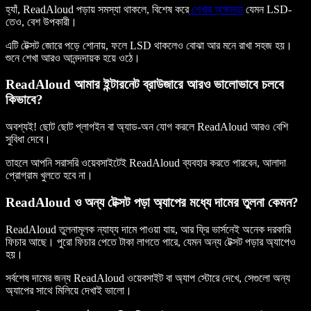
হ্যাঁ, ReadAloud পড়ায় সমস্যা থাকলে, বিশেষ করে
শেখার অক্ষমতা
যেমন LSD-
তেও, বেশ উপকারী।
এটি টেক্সট জোরে পড়ে শোনায়, ফলে LSD থাকলেও বোঝা আর মনে রাখা সহজ হয়।
শুনে শেখা আরও আনন্দদায়ক হয়ে ওঠে।
ReadAloud আমার ইন্টারনেট ব্রাউজারে আরও ভালোভাবে চলবে
কিভাবে?
অবশ্যই! ছোট ছোট প্লাগইন বা অ্যাড-অন যোগ করলে ReadAloud আরও বেশি
সুবিধা দেবে।
তাহলে আপনি সরাসরি ওয়েবসাইটেই ReadAloud ব্যবহার করতে পারবেন, আলাদা
প্রোগ্রাম খুলতে হবে না।
ReadAloud ও অন্য টেক্সট পড়া অ্যাপের মধ্যে দামের তুলনা কেমন?
ReadAloud তুলনামূলক ন্যায্য দামে পাওয়া যায়, আর ফ্রি ভার্সনেই অনেক দরকারি
ফিচার আছে। পুরো ফিচার পেতে টাকা লাগতে পারে, যেমন অন্য টেক্সট পড়ার অ্যাপেও
হয়।
সর্বশেষ দামের জন্য ReadAloud ওয়েবসাইট বা অ্যাপ স্টোরে দেখে, সেগুলো অন্য
অ্যাপের সাথে মিলিয়ে দেখাই ভালো।