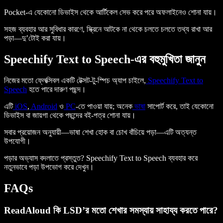
Pocket-এ যেকোনো ডিভাইস থেকে আর্টিকেল সেভ করে পরে অফলাইনেও শোনা যায়।
সহজ ব্যবহার আর সুবিধার কারণে, স্ক্রিনে আটকে না থেকে চলতে চলতে তথ্য রাখা আর
পড়া—দু’টোই করা যায়।
Speechify Text to Speech-এর বহুমুখিতা জানুন
নিজের মতো ফ্লেক্সিবল একটি টেক্সট-টু-স্পিচ অ্যাপ চাইলে,
Speechify Text to
Speech
হতে পারে দারুণ পছন্দ।
এটি
iOS
,
Android
ও
PC
-তে পাওয়া যায়; অনেক
ভাষা
সাপোর্ট করে, তাই যেকোনো
ডিভাইস বা জায়গা থেকে পছন্দের বই-পত্র শোনা যায়।
সবার প্রয়োজন অনুযায়ী—ভাষা শেখা হোক বা চোখ বাঁচিয়ে পড়া—এটি অত্যন্ত
উপযোগী।
পড়ার অভ্যাস বদলাতে প্রস্তুত? Speechify Text to Speech ব্যবহার করে
নতুনভাবে পড়া উপভোগ করে দেখুন।
FAQs
ReadAloud কি LSD’র মতো শেখার সমস্যায় সাহায্য করতে পারে?