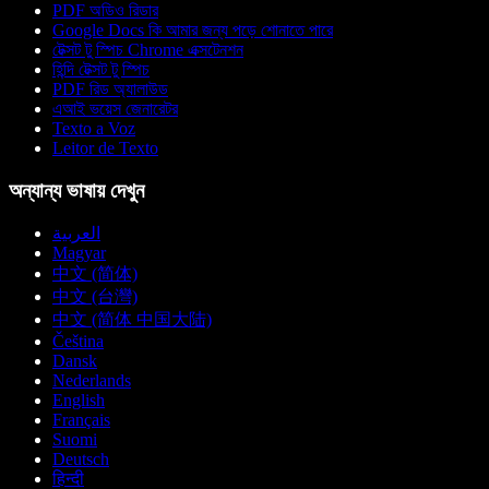
PDF অডিও রিডার
Google Docs কি আমার জন্য পড়ে শোনাতে পারে
টেক্সট টু স্পিচ Chrome এক্সটেনশন
হিন্দি টেক্সট টু স্পিচ
PDF রিড অ্যালাউড
এআই ভয়েস জেনারেটর
Texto a Voz
Leitor de Texto
অন্যান্য ভাষায় দেখুন
العربية
Magyar
中文 (简体)
中文 (台灣)
中文 (简体 中国大陆)
Čeština
Dansk
Nederlands
English
Français
Suomi
Deutsch
हिन्दी