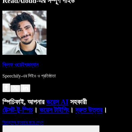
ReadAloud-এর সম্পূর্ণ গাইড
ক্লিফ ওয়েইৎজম্যান
Speechify-এর সিইও ও প্রতিষ্ঠাতা
স্পিচিফাই, আপনার
ভয়েস AI
সহকারী
টেক্সট-টু-স্পিচ
।
ভয়েস টাইপিং
।
দ্রুত উত্তর
।
বিনামূল্যে ব্যবহার করে দেখুন