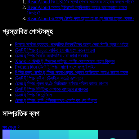
ReadAloud কি LSD’র মতো শেখার সমস্যায় সাহায্য করতে পারে?
ReadAloud আমার ইন্টারনেট ব্রাউজারে আরও ভালোভাবে চলবে
কিভাবে?
ReadAloud ও অন্য টেক্সট পড়া অ্যাপের মধ্যে দামের তুলনা কেমন?
প্রস্তাবিত পোস্টসমূহ
শিক্ষার সর্বোচ্চ ব্যবহার: মাধ্যমিক শিক্ষার্থীদের জন্য সেরা স্টাডি অ্যাপ গাইড
টেক্সট টু স্পিচ ৫০০০: অডিও যোগাযোগে নতুন মাত্রা
টেক্সট টু স্পিচ থ্রিডি অ্যাভাটার - যা জানা দরকার
Xbox-এ টেক্সট-টু-স্পিচের শক্তি: গেমিং যোগাযোগে নতুন বিপ্লব
Python দিয়ে টেক্সট টু স্পিচ: ধাপে ধাপে সম্পূর্ণ গাইড
পিসির জন্য টেক্সট-টু-স্পিচ সফটওয়্যার: শ্রবণ অভিজ্ঞতা আরও ভালো করুন
টেক্সট টু স্পিচ কুইক: টেক্সটকে কণ্ঠে রূপান্তর
টেক্সট টু স্পিচ পুরুষ কণ্ঠ: ডিজিটাল বর্ণনার শক্তি কাজে লাগান
টেক্সট টু স্পিচ মিনিটস: লেখাকে বাস্তবে রূপান্তর
টেক্সট টু স্পিচ রিংসেন্ট্রাল
টেক্সট টু স্পিচ: রানি এলিজাবেথের এআই কণ্ঠের বিপ্লব
সাম্প্রতিক ব্লগ
সব দেখুন