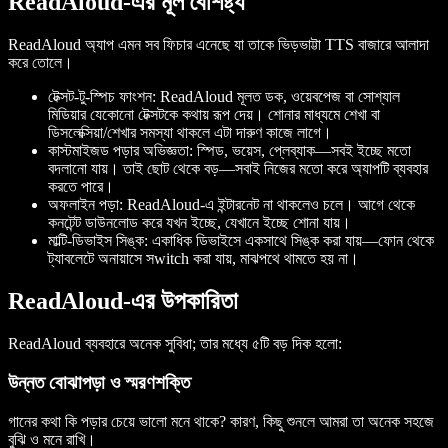
ReadAloud-এর মূল বৈশিষ্ট্য
ReadAloud অ্যাপ এমন সব ফিচার এনেছে যা তাকে ভিড়ভাট্টা TTS বাজারে আলাদা
করে তোলে।
টেক্সট-টু-স্পিচ ফাংশন
: ReadAloud মূলত ডক, ওয়েবপেজ বা সোশ্যাল
মিডিয়ার যেকোনো টেক্সটকে কথায় রূপ দেয়। শোনার মাধ্যমে শেখা বা
ডিসলেক্সিয়া/শেখার সমস্যা থাকলে এটা দারুণ কাজে লাগে।
কাস্টমাইজড পড়ার অভিজ্ঞতা
: স্পিড, ভয়েস, প্লেব্যাক—সবই ইচ্ছে মতো
বদলানো যায়। তাই ছোট থেকে বড়—সবাই নিজের মতো করে অ্যাপটি ব্যবহার
করতে পারে।
অফলাইন পড়া
: ReadAloud-এ ইন্টারনেট না থাকলেও চলে। আগে থেকে
কনটেন্ট ডাউনলোড করে যখন ইচ্ছে, যেখানে ইচ্ছে শোনা যায়।
মাল্টি-ডিভাইস সিঙ্ক
: একাধিক ডিভাইসে একসাথে সিঙ্ক করা যায়—ফোন থেকে
ট্যাবলেটে অনায়াসে সwitch করা যায়, মাঝপথে থামতে হয় না।
ReadAloud-এর উপকারিতা
ReadAloud ব্যবহারে অনেক সুবিধা; তার মধ্যে ৫টি বড় দিক হলো:
উন্নত বোঝাপড়া ও স্মরণশক্তি
গানের কথা কি পড়ার চেয়ে ভালো মনে থাকে? কারণ, কিছু শুনলে আমরা তা অনেক সহজে
বুঝি ও মনে রাখি।