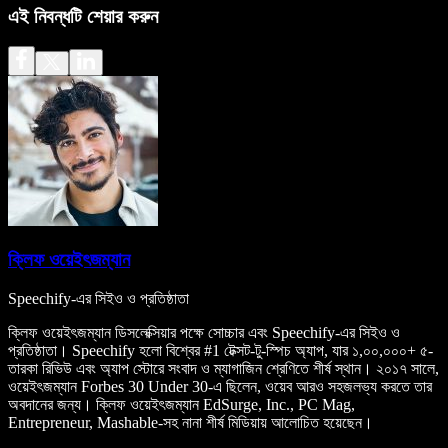
এই নিবন্ধটি শেয়ার করুন
ক্লিফ ওয়েইৎজম্যান
Speechify-এর সিইও ও প্রতিষ্ঠাতা
ক্লিফ ওয়েইৎজম্যান ডিসলেক্সিয়ার পক্ষে সোচ্চার এবং Speechify-এর সিইও ও
প্রতিষ্ঠাতা। Speechify হলো বিশ্বের #1 টেক্সট-টু-স্পিচ অ্যাপ, যার ১,০০,০০০+ ৫-
তারকা রিভিউ এবং অ্যাপ স্টোরে সংবাদ ও ম্যাগাজিন শ্রেণিতে শীর্ষ স্থান। ২০১৭ সালে,
ওয়েইৎজম্যান Forbes 30 Under 30-এ ছিলেন, ওয়েব আরও সহজলভ্য করতে তার
অবদানের জন্য। ক্লিফ ওয়েইৎজম্যান EdSurge, Inc., PC Mag,
Entrepreneur, Mashable-সহ নানা শীর্ষ মিডিয়ায় আলোচিত হয়েছেন।