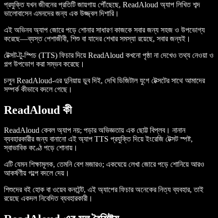
প্রযুক্তি যখন জীবনের প্রতিটি জায়গায় পৌঁছেছে, ReadAloud অ্যাপ লিখিত শব্দ
ভালোবাসেন এমনদের জন্য এক উজ্জ্বল দিশারি।
এই অভিনব অ্যাপ জোরে পড়ে শোনার সাধারণ কাজকে সবার জন্য সহজ ও উপভোগ্য
করেছে—ব্যস্ত পেশাজীবী, শিশু বা যাদের শেখার সমস্যা রয়েছে, সবার জন্যই।
টেক্সট-টু-স্পিচ (TTS) ফিচার দিয়ে ReadAloud কখনো পৃষ্ঠা না দেখেও তথ্য নেওয়া ও
গল্প উপভোগ করা সম্ভব করেছে।
চলুন ReadAloud-এর দুনিয়ায় ডুব দিই, দেখি ডিজিটাল যুগে টেক্সটের সাথে আমাদের
সম্পর্ক কীভাবে বদলে গেছে।
ReadAloud কী
ReadAloud কেবল অ্যাপ নয়; পড়ার অভিজ্ঞতায় এক ছোট্ট বিপ্লব। নানান
ব্যবহারকারীর জন্য বানানো এই অ্যাপ TTS প্রযুক্তি দিয়ে ইংরেজি টেক্সট স্পষ্ট,
স্বাভাবিক কণ্ঠে পড়ে শোনায়।
এটি যেমন শিক্ষামূলক, তেমনি বেশ মজারও; একঘেয়ে লেখা জোরে পড়ে শোনিয়ে আরও
আকর্ষণীয় গল্পে বদলে দেয়।
শিশুদের বই হোক বা ওয়েব কনটেন্ট, এই অ্যাপের ফিচার অনেকের নিত্য ব্যবহার, তাই
রয়েছে একদল নিবেদিত ব্যবহারকারী।