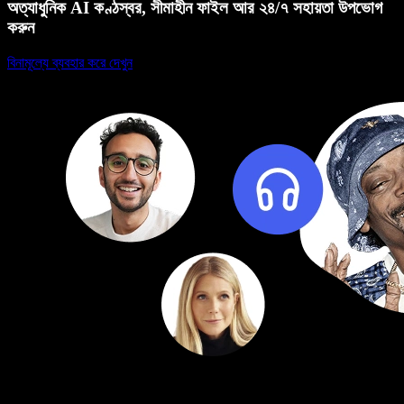
অত্যাধুনিক AI কণ্ঠস্বর, সীমাহীন ফাইল আর ২৪/৭ সহায়তা উপভোগ
করুন
বিনামূল্যে ব্যবহার করে দেখুন