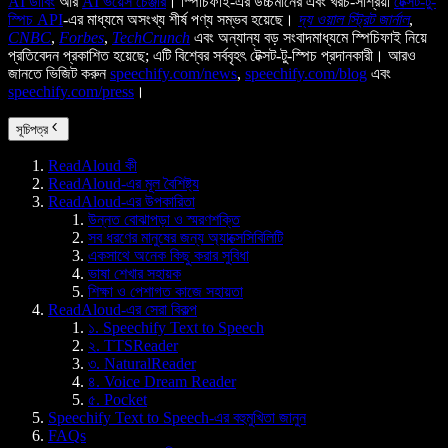
AI ডাবিং
আর
AI ভয়েস চেঞ্জার
। স্পিচিফাই-এর উচ্চমানের এবং খরচ-সাশ্রয়ী
টেক্সট-টু-
স্পিচ API
-এর মাধ্যমে অসংখ্য শীর্ষ পণ্য সম্ভব হয়েছে।
দ্য ওয়াল স্ট্রিট জার্নাল
,
CNBC
,
Forbes
,
TechCrunch
এবং অন্যান্য বড় সংবাদমাধ্যমে স্পিচিফাই নিয়ে
প্রতিবেদন প্রকাশিত হয়েছে; এটি বিশ্বের সর্ববৃহৎ টেক্সট-টু-স্পিচ প্রদানকারী। আরও
জানতে ভিজিট করুন
speechify.com/news
,
speechify.com/blog
এবং
speechify.com/press
।
সূচিপত্র
ReadAloud কী
ReadAloud-এর মূল বৈশিষ্ট্য
ReadAloud-এর উপকারিতা
উন্নত বোঝাপড়া ও স্মরণশক্তি
সব ধরণের মানুষের জন্য অ্যাক্সেসিবিলিটি
একসাথে অনেক কিছু করার সুবিধা
ভাষা শেখার সহায়ক
শিক্ষা ও পেশাগত কাজে সহায়তা
ReadAloud-এর সেরা বিকল্প
১. Speechify Text to Speech
২. TTSReader
৩. NaturalReader
৪. Voice Dream Reader
৫. Pocket
Speechify Text to Speech-এর বহুমুখিতা জানুন
FAQs