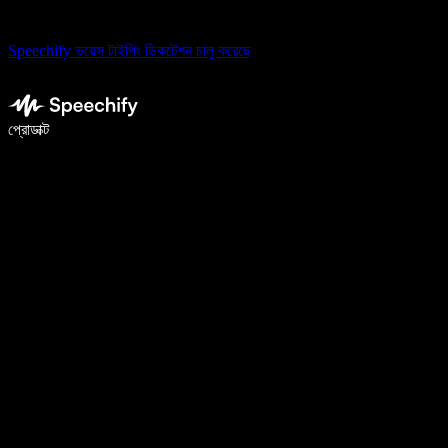
Speechify ভয়েস টাইপিং ডিকটেশন চালু করেছে
ভয়েস টাইপিং দিয়ে ৫ গুণ দ্রুত লিখুন
প্রোডাক্ট
আরও জানুন