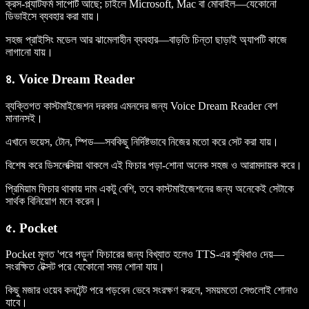
ক্রস-প্ল্যাটফর্ম সাপোর্ট আছে; চাইলে Microsoft, Mac বা মোবাইল—যেকোনো
ডিভাইসে ব্যবহার করা যায়।
সহজ প্রাইসিং মডেল আর ঝামেলাহীন ব্যবহার—বাড়তি চিন্তা ছাড়াই অ্যাপটি কাজে
লাগানো যায়।
৪. Voice Dream Reader
ব্যক্তিগত কাস্টমাইজেশন দরকার এমনদের জন্য Voice Dream Reader বেশ
মানানসই।
এখানে ভয়েস, টোন, স্পিড—সবকিছু নির্দিষ্টভাবে নিজের মতো করে সেট করা যায়।
বিশেষ করে ডিসলেক্সিয়া থাকলে এই ফিচার পড়া-শোনা অনেক সহজ ও আরামদায়ক করে।
প্রিমিয়াম ফিচার থাকায় দাম একটু বেশি, তবে কাস্টমাইজেশনের জন্য অনেকেই সেটাকে
সার্থক বিনিয়োগ মনে করেন।
৫. Pocket
Pocket মূলত 'পরে পড়ুন' ফিচারের জন্য বিখ্যাত হলেও TTS-এর সুবিধাও দেয়—
সংরক্ষিত টেক্সট পরে যেকোনো সময় শোনা যায়।
কিছু মজার ওয়েব কনটেন্ট পরে পড়বেন ভেবে সংরক্ষণ করলে, সময়মতো সেগুলোই শোনাও
যাবে।