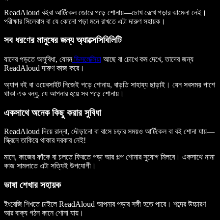
ReadAloud বইবা আর্টিকেল জোরে পড়ে শোনায়—চোখ রেখে পড়ার ঝামেলা নেই।
পরীক্ষার সিলেবাস বা যে কোনো পড়া মনে রাখতে এটা দারুণ সহায়ক।
সব ধরণের মানুষের জন্য অ্যাক্সেসিবিলিটি
যাদের পড়তে অসুবিধা, যেমন
ডিসলেক্সিয়া
আছে বা চোখে কম দেখে, তাদের জন্য
ReadAloud দারুণ কাজ করে।
অ্যাপ বই বা ওয়েবসাইট নিজেই পড়ে শোনায়, বাড়তি সাহায্য ছাড়াই। যেন সবসময় পাশে
থাকা এক বন্ধু, যে আপনার হয়ে সব পড়ে শোনায়।
একসাথে অনেক কিছু করার সুবিধা
ReadAloud দিয়ে রান্না, দৌড়ানো বা বাসে চড়ার সময়ও আর্টিকেল বা বই শোনা যায়—
স্ক্রিনে তাকিয়ে থাকার দরকার নেই!
মানে, কাজের ফাঁকে বা চলতে ফিরতে পড়া আর গল্প শোনার সুযোগ মিলবে। একসাথে নানা
কাজ সামলাতে এটা সত্যিই উপযোগী।
ভাষা শেখার সহায়ক
ইংরেজি শিখতে চাইলে ReadAloud আপনার পড়ার সঙ্গী হতে পারে। শব্দের উচ্চারণ
আর বাক্য গঠন কানে শোনা যায়।