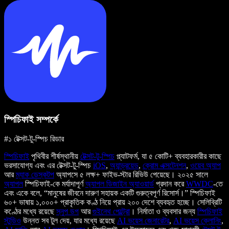
স্পিচিফাই সম্পর্কে
#১ টেক্সট-টু-স্পিচ রিডার
স্পিচিফাই
পৃথিবীর শীর্ষস্থানীয়
টেক্সট-টু-স্পিচ
প্ল্যাটফর্ম, যা ৫ কোটি+ ব্যবহারকারীর কাছে
ভরসাযোগ্য এবং এর টেক্সট-টু-স্পিচ
iOS
,
অ্যান্ড্রয়েড
,
ক্রোম এক্সটেনশন
,
ওয়েব অ্যাপ
আর
ম্যাক ডেস্কটপ
অ্যাপসে ৫ লক্ষ+ ফাইভ-স্টার রিভিউ পেয়েছে। ২০২৫ সালে
অ্যাপল
স্পিচিফাই-কে মর্যাদাপূর্ণ
অ্যাপল ডিজাইন অ্যাওয়ার্ড
প্রদান করে
WWDC
-তে
এবং একে বলে, “মানুষের জীবনে দারুণ সহায়ক একটি গুরুত্বপূর্ণ রিসোর্স।” স্পিচিফাই
৬০+ ভাষায় ১,০০০+ প্রাকৃতিক কণ্ঠ নিয়ে প্রায় ২০০ দেশে ব্যবহৃত হচ্ছে। সেলিব্রিটি
কণ্ঠের মধ্যে রয়েছে
স্নুপ ডগ
আর
গুইনেথ পেল্ট্রো
। নির্মাতা ও ব্যবসার জন্য
স্পিচিফাই
স্টুডিও
উন্নত সব টুল দেয়, যার মধ্যে রয়েছে
AI ভয়েস জেনারেটর
,
AI ভয়েস ক্লোনিং
,