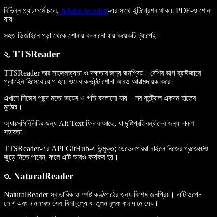
বিভিন্ন প্ল্যাটফর্মে চলে,
Adobe Acrobat
-এর সাথে ইন্টিগ্রেশন থাকায় PDF-ও শোনা
যায়।
সহজ ডিজাইনে পড়া থেকে শোনায় বদলানো যায় কয়েকটি ট্যাপেই।
২. TTSReader
TTSReader তার সহজলভ্যতা ও দক্ষতার জন্য জনপ্রিয়। বেশির ভাগ ব্রাউজারে
প্লাগইন হিসেবে যোগ হয়ে ওয়েব কনটেন্ট শোনা আরও আরামদায়ক করে।
এখানে নিজের পছন্দ মতো ভয়েস ও গতি বদলানো যায়—সব কন্ট্রোল একদম হাতের
মুঠোয়।
অ্যাক্সেসিবিলিটির জন্য Alt Text ফিচার আছে, যা দৃষ্টিপ্রতিবন্ধীদের জন্য দারুণ
সহায়তা।
TTSReader-এর API GitHub-এ উন্মুক্ত; ডেভেলপাররা চাইলে নিজের প্রজেক্টেও
জুড়ে নিতে পারেন, ফলে এটি আরও কার্যকর হয়।
৩. NaturalReader
NaturalReader স্বাভাবিক ও স্পষ্ট কণ্ঠপাঠের জন্য বিশেষ জনপ্রিয়। এটি ওপেন
সোর্স এবং মানসম্মত সেবা বিনামূল্যে বা তুলনামূলক কম দামে দেয়।