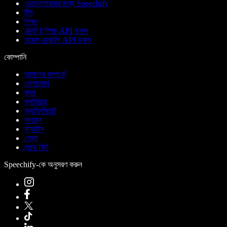
ডেভেলপারদের জন্য Speechify
টিম
শিক্ষা
টেক্সট টু স্পিচ API ডকস
ভয়েস এজেন্টস API ডকস
কোম্পানি
আমাদের সম্পর্কে
যোগাযোগ
ব্লগ
ক্যারিয়ার
অ্যাফিলিয়েট
সাহায্য
স্ট্যাটাস
প্রেস
ব্র্যান্ড কিট
Speechify-কে অনুসরণ করুন