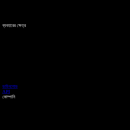
ব্যবহারের ক্ষেত্র
ডাউনলোড
API
কোম্পানি