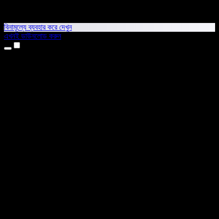
বিনামূল্যে ব্যবহার করে দেখুন
এখনই ডাউনলোড করুন
প্রোডাক্ট
টেক্সট টু স্পিচ
আইফোন ও আইপ্যাড অ্যাপ
অ্যান্ড্রয়েড অ্যাপ
ক্রোম এক্সটেনশন
এজ এক্সটেনশন
ওয়েব অ্যাপ
ম্যাক অ্যাপ
উইন্ডোজ অ্যাপ
এআই ভয়েস জেনারেটর