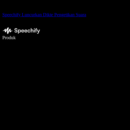
Speechify Luncurkan Dikte Pengetikan Suara
Menulis 5× lebih cepat dengan dikte suara
Produk
Pelajari lebih lanjut