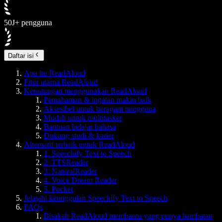
50J+ pengguna
Daftar isi
Apa itu ReadAloud
Fitur utama ReadAloud
Keuntungan menggunakan ReadAloud
Pemahaman & ingatan makin baik
Aksesibel untuk beragam pengguna
Mudah untuk multitasker
Bantuan belajar bahasa
Dukung studi & karier
Alternatif terbaik untuk ReadAloud
1. Speechify Text to Speech
2. TTSReader
3. NaturalReader
4. Voice Dream Reader
5. Pocket
Jelajahi keunggulan Speechify Text to Speech
FAQs
Bisakah ReadAloud membantu yang punya hambatan