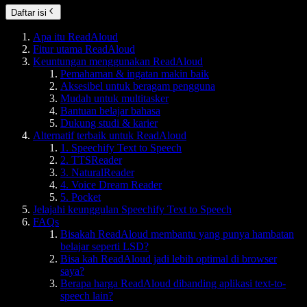
Daftar isi
Apa itu ReadAloud
Fitur utama ReadAloud
Keuntungan menggunakan ReadAloud
Pemahaman & ingatan makin baik
Aksesibel untuk beragam pengguna
Mudah untuk multitasker
Bantuan belajar bahasa
Dukung studi & karier
Alternatif terbaik untuk ReadAloud
1. Speechify Text to Speech
2. TTSReader
3. NaturalReader
4. Voice Dream Reader
5. Pocket
Jelajahi keunggulan Speechify Text to Speech
FAQs
Bisakah ReadAloud membantu yang punya hambatan
belajar seperti LSD?
Bisa kah ReadAloud jadi lebih optimal di browser
saya?
Berapa harga ReadAloud dibanding aplikasi text-to-
speech lain?