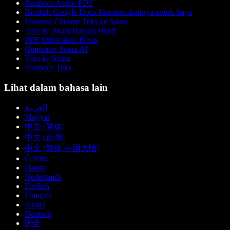
Pembaca Audio PDF
Bisakah Google Docs Membacakannya untuk Saya
Ekstensi Chrome Teks ke Suara
Teks ke Suara Bahasa Hindi
PDF Dibacakan Keras
Generator Suara AI
Teks ke Suara
Pembaca Teks
Lihat dalam bahasa lain
العربية
Magyar
中文 (简体)
中文 (台灣)
中文 (简体 中国大陆)
Čeština
Dansk
Nederlands
English
Français
Suomi
Deutsch
हिन्दी