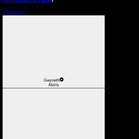
Coba gratis
Gwyneth
Aktris