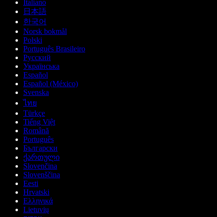
Italiano
日本語
한국어
Norsk bokmål
Polski
Português Brasileiro
Русский
Українська
Español
Español (México)
Svenska
ไทย
Türkçe
Tiếng Việt
Română
Português
Български
ქართული
Slovenčina
Slovenščina
Eesti
Hrvatski
Ελληνικά
Lietuvių