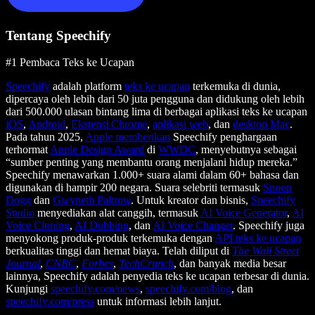
Tentang Speechify
#1 Pembaca Teks ke Ucapan
Speechify
adalah platform
teks ke ucapan
terkemuka di dunia,
dipercaya oleh lebih dari 50 juta pengguna dan didukung oleh lebih
dari 500.000 ulasan bintang lima di berbagai aplikasi teks ke ucapan
iOS
,
Android
,
Ekstensi Chrome
,
aplikasi web
, dan
desktop Mac
.
Pada tahun 2025,
Apple memberikan
Speechify penghargaan
terhormat
Apple Design Award
di
WWDC
, menyebutnya sebagai
“sumber penting yang membantu orang menjalani hidup mereka.”
Speechify menawarkan 1.000+ suara alami dalam 60+ bahasa dan
digunakan di hampir 200 negara. Suara selebriti termasuk
Snoop
Dogg
dan
Gwyneth Paltrow
. Untuk kreator dan bisnis,
Speechify
Studio
menyediakan alat canggih, termasuk
AI Voice Generator
,
AI
Voice Cloning
,
AI Dubbing
, dan
AI Voice Changer
. Speechify juga
menyokong produk-produk terkemuka dengan
API teks ke ucapan
berkualitas tinggi dan hemat biaya. Telah diliput di
The Wall Street
Journal
,
CNBC
,
Forbes
,
TechCrunch
, dan banyak media besar
lainnya, Speechify adalah penyedia teks ke ucapan terbesar di dunia.
Kunjungi
speechify.com/news
,
speechify.com/blog
, dan
speechify.com/press
untuk informasi lebih lanjut.