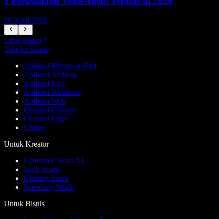
5 Perusahaan Voice Agent Teratas di 2026
28 April 2026
1
Lihat semua
Teks ke Suara
Aplikasi iPhone & iPad
Aplikasi Android
Aplikasi Mac
Aplikasi Windows
Aplikasi Web
Ekstensi Chrome
Ekstensi Edge
Unduh
Untuk Kreator
Generator Suara AI
Sulih Suara
Kloning Suara
Speechify Work
Untuk Bisnis