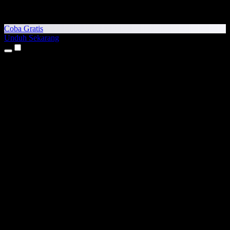
Coba Gratis
Unduh Sekarang
Produk
Teks ke Suara
Aplikasi iPhone & iPad
Aplikasi Android
Ekstensi Chrome
Ekstensi Edge
Aplikasi Web
Aplikasi Mac
Aplikasi Windows