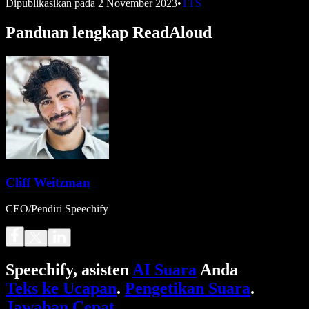
Dipublikasikan pada
2 November 2023
•
TTS
Panduan lengkap ReadAloud
Cliff Weitzman
CEO/Pendiri Speechify
Speechify, asisten
AI Suara
Anda
Teks ke Ucapan
.
Pengetikan Suara
.
Jawaban Cepat
.