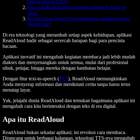
belajar seperti LSD?
Bisa kah ReadAloud jadi lebih optimal di browser
saya?
Berapa harga ReadAloud dibanding aplikasi text-to-
speech lain?
Di era teknologi yang merambah setiap aspek kehidupan, aplikasi
ReadAloud hadir sebagai secercah harapan bagi para pencinta
bacaan.
Aplikasi inovatif ini mengubah kegiatan membaca jadi lebih mudah
diakses dan menyenangkan untuk semua, mulai dari profesional
sibuk, pelajar, hingga mereka dengan hambatan belajar.
Dengan fitur text-to-speech (
TTS
), ReadAloud memungkinkan
Anda menyerap informasi dan menikmati cerita tanpa harus terus
menatap layar.
Yuk, jelajahi dunia ReadAloud dan temukan bagaimana aplikasi ini
mengubah cara kita berinteraksi dengan teks di era digital.
Apa itu ReadAloud
ReadAloud bukan sekadar aplikasi; ini revolusi cara membaca.
Dirancang untuk berbagai kalangan, teknologi TTS-nya mengubah