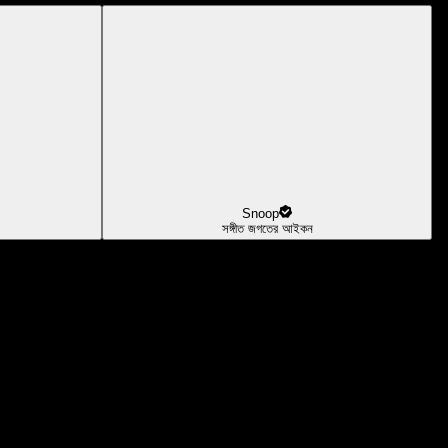
Snoop
সঙ্গীত জগতের আইকন