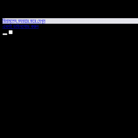
বিনামূল্যে ব্যবহার করে দেখুন
এখনই ডাউনলোড করুন
প্রোডাক্ট
টেক্সট টু স্পিচ
আইফোন ও আইপ্যাড অ্যাপ
অ্যান্ড্রয়েড অ্যাপ
ক্রোম এক্সটেনশন
এজ এক্সটেনশন
ওয়েব অ্যাপ
ম্যাক অ্যাপ
উইন্ডোজ অ্যাপ