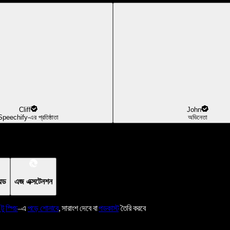
Cliff
John
Speechify-এর প্রতিষ্ঠাতা
অভিনেতা
য়েড
এজ এক্সটেনশন
 টু স্পিচ
–এ
পড়ে শোনাবে
, সারাংশ দেবে বা
পডকাস্ট
তৈরি করবে