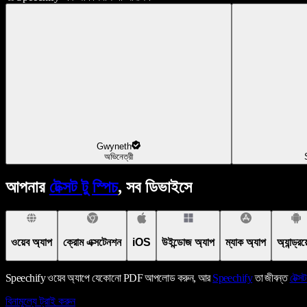
Gwyneth
অভিনেত্রী
আপনার
টেক্সট টু স্পিচ
, সব ডিভাইসে
ওয়েব অ্যাপ
ক্রোম এক্সটেনশন
iOS
উইন্ডোজ অ্যাপ
ম্যাক অ্যাপ
অ্যান্ড্র
Speechify ওয়েব অ্যাপে যেকোনো PDF আপলোড করুন, আর
Speechify
তা জীবন্ত
টেক্সট
বিনামূল্যে ট্রাই করুন