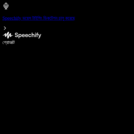
Speechify ভয়েস টাইপিং ডিকটেশন চালু করেছে
ভয়েস টাইপিং দিয়ে ৫ গুণ দ্রুত লিখুন
প্রোডাক্ট
আরও জানুন