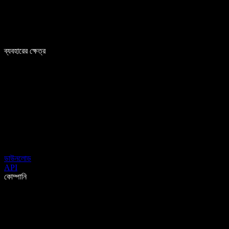
ব্যবহারের ক্ষেত্র
ডাউনলোড
API
কোম্পানি