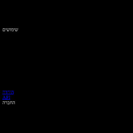
שימושים
הורדה
API
החברה