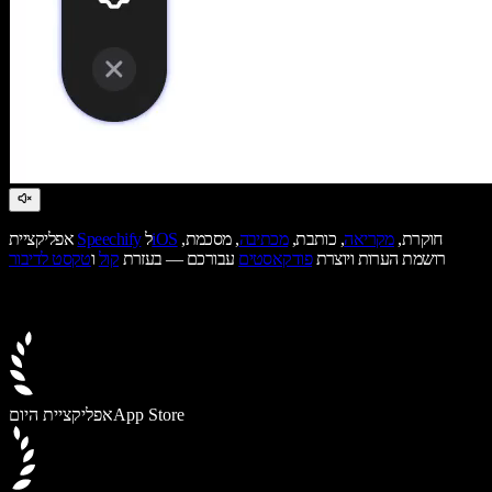
חוקרת,
מקריאה
, כותבת,
מכתיבה
, מסכמת,
iOS
ל
Speechify
אפליקציית
רושמת הערות ויוצרת
פודקאסטים
עבורכם — בעזרת
קול
ו
טקסט לדיבור
App Store
אפליקציית היום