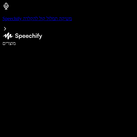
Speechify משיקה תמלול קול להקלדה
לכתוב פי 5 מהר יותר עם הכתבה קולית
מוצרים
למידע נוסף