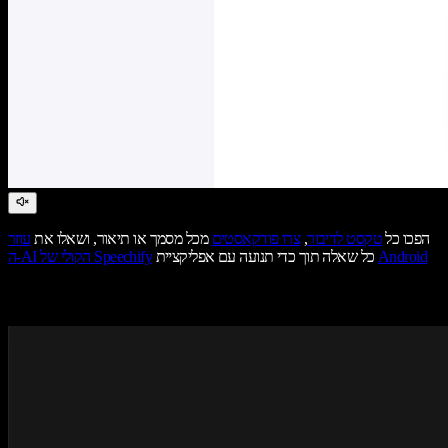
הפכו כל
טקסט לדיבור
,
צרו פודקאסטים
מכל מסמך או תיאור, ושאלו את
עוזר
Android
כל שאלה תוך כדי תנועה עם אפליקציית
ה-AI הקולי של Speechify