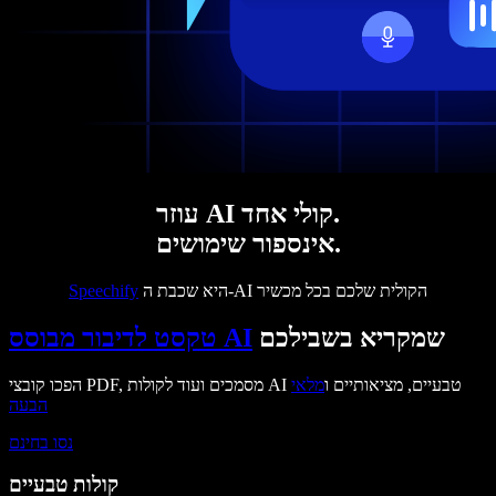
עוזר AI קולי אחד.
אינספור שימושים.
היא שכבת ה-AI הקולית שלכם בכל מכשיר
Speechify
שמקריא בשבילכם
טקסט לדיבור מבוסס AI
הפכו קובצי PDF, מסמכים ועוד לקולות AI טבעיים, מציאותיים ו
מלאי
הבעה
נסו בחינם
קולות טבעיים