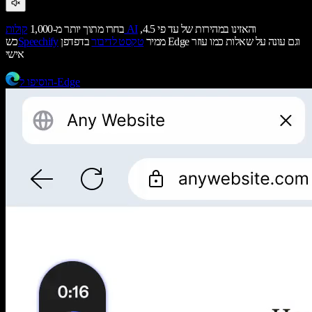
והאזינו במהירות של עד פי 4.5,
קולות AI
בחרו מתוך יותר מ-1,000
ממיר
טקסט לדיבור
בדפדפן Edge וגם עונה על שאלות כמו עוזר
Speechify
כש
אישי
הוסיפו ל-Edge