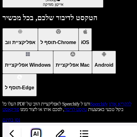
אייקון מוזיקה
הטקסט לדיבור שלכם, בכל מכשיר
iOS
תוסף ל-Chrome
אפליקציית ווב
Android
אפליקציית Mac
אפליקציית Windows
תוסף ל-Edge
להקריא אותו
Speechify
העלו כל PDF לאפליקציית הווב של Speechify ותנו ל
בקול טבעי באמצעות
טקסט לדיבור
, לסכם אותו או ליצור ממנו
פודקאסט
נסו בחינם