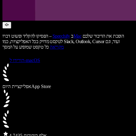
הופכת את הדיבור שלכם
Mac
ב
Speechify
הפסיקו להקליד ופשוט דברו –
לטקסט מדויק בכל האפליקציות, כמו Slack, Outlook, Cursor ועוד, וגם
מקריאה
כל טקסט שמופיע על המסך
הורידו ל-macOS
App Store
אפליקציית היום
435 אלף ביקורות
4.7