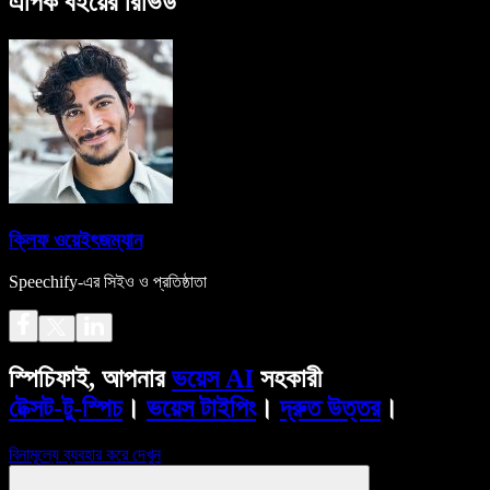
এপিক বইয়ের রিভিউ
ক্লিফ ওয়েইৎজম্যান
Speechify-এর সিইও ও প্রতিষ্ঠাতা
স্পিচিফাই, আপনার
ভয়েস AI
সহকারী
টেক্সট-টু-স্পিচ
।
ভয়েস টাইপিং
।
দ্রুত উত্তর
।
বিনামূল্যে ব্যবহার করে দেখুন