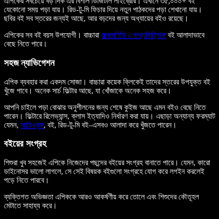
এপিকের সবচেয়ে বড় দিক এর বিশাল ডিজিটাল লাইব্রেরি। এখানে ৩৫,০০০+ বই
যেকোনো সময় পড়া যায়। রিড-টু-মি ফিচার দিয়ে নতুন পাঠকদের পড়া শেখানো যায়।
ছবির বই সব স্তরের জন্যই আছে, আর বড়দের জন্য অধ্যায়ের বইও রয়েছে।
এপিকের সব বই বয়স উপযোগী। বাচ্চারা
কল্পকাহিনি ও তথ্যভিত্তিক
বই আলাদাভাবে
বেছে নিতে পারে।
সহজ ন্যাভিগেশন
এপিক ব্যবহার করা একদম সোজা। বাচ্চারা কয়েক ক্লিকেই তাদের স্তরের উপযুক্ত বই
খুঁজে পাবে। অনেক সার্চ ফিল্টার আছে, যা খোঁজাকে অনেক সহজ করে।
আপনি চাইলে পড়া বোঝার অনুশীলনের জন্য শেষে কুইজ আছে এমন বইও বেছে নিতে
পারেন। ফিল্টারে রিলেভ্যান্স, ক্লাস ইত্যাদিও নির্ধারণ করা যায়। এছাড়া অন্যান্য ফরম্যাট
যেমন,
অডিওবুক
, বই, রিড-টু-মি বই–এসবও আলাদা করে খুঁজতে পারেন।
বইয়ের সংগ্রহ
শিশুরা খুব সহজেই এপিকে নিজেদের পছন্দের বইয়ের সংগ্রহ বানাতে পারে। যেমন, কারো
ডাইনোসর ভালো লাগলে, সে সেই বিষয়ক বইগুলো সংগ্রহে যোগ করে লগইন করলেই
পড়ে নিতে পারবে।
ব্যক্তিগত অভিজ্ঞতা এপিককে আরও আকর্ষণীয় করে তোলে এবং শিশুদের কৌতূহল
মেটাতে সাহায্য করে।