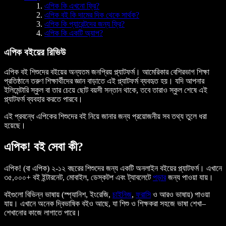
এপিক কি এখনো ফ্রি?
এপিক বই কি দামের দিক থেকে সার্থক?
এপিক কি প্যারেন্টদের জন্য ফ্রি?
এপিক কি একটি অ্যাপ?
এপিক বইয়ের রিভিউ
এপিক বই শিশুদের বইয়ের অন্যতম জনপ্রিয় প্ল্যাটফর্ম। আমেরিকার বেশিরভাগ শিক্ষা
প্রতিষ্ঠানে তরুণ শিক্ষার্থীদের জ্ঞান বাড়াতে এই প্ল্যাটফর্ম ব্যবহৃত হয়। যদি আপনার
ইলিমেন্টারি স্কুল বা তার চেয়ে ছোট বয়সী সন্তান থাকে, তবে তারাও স্কুল শেষে এই
প্ল্যাটফর্ম ব্যবহার করতে পারবে।
এই প্রবন্ধে এপিকের শিশুদের বই নিয়ে জানার জন্য প্রয়োজনীয় সব তথ্য তুলে ধরা
হয়েছে।
এপিক! বই সেবা কী?
এপিক! (বা এপিক) ২-১২ বছরের শিশুদের জন্য একটি অনলাইন বইয়ের প্ল্যাটফর্ম। এখানে
৩৫,০০০+ বই ইন্টারনেট, মোবাইল, ডেস্কটপ এবং ট্যাবলেটে
পড়ার
জন্য পাওয়া যায়।
বইগুলো বিভিন্ন ভাষায় (স্প্যানিশ, ইংরেজি,
চাইনিজ
,
ফরাসি
ও আরও ভাষায়) পাওয়া
যায়। এখানে অনেক দ্বিভাষিক বইও আছে, যা শিশু ও শিক্ষকরা সহজে ভাষা শেখা–
শেখানোর কাজে লাগাতে পারে।