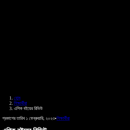
PDF কীভাবে পড়ে শোনাবেন
ক্যারিয়ার
টেক্সট টু স্পিচ গুগল
হেল্প সেন্টার
PDF টু অডিও কনভার্টার
মূল্য নির্ধারণ
এআই ভয়েস জেনারেটর
ব্যবহারকারীদের গল্প
গুগল ডক্স পড়ে শোনান
B2B কেস স্টাডি
এআই ভয়েস চেঞ্জার
রিভিউ
যেসব অ্যাপ টেক্সট পড়ে শোনায়
প্রেস
আমাকে পড়ে শোনান
টেক্সট টু স্পিচ রিডার
এন্টারপ্রাইজ
এন্টারপ্রাইজ ও EDU-এর জন্য স্পিচিফাই
অ্যাক্সেস টু ওয়ার্কের জন্য স্পিচিফাই
DSA-এর জন্য স্পিচিফাই
SIMBA ভয়েস এজেন্ট
হোম
ডেভেলপারদের জন্য স্পিচিফাই
শিক্ষার্থীরা
এপিক বইয়ের রিভিউ
প্রকাশের তারিখ
১ ফেব্রুয়ারি, ২০২৩
•
শিক্ষার্থীরা