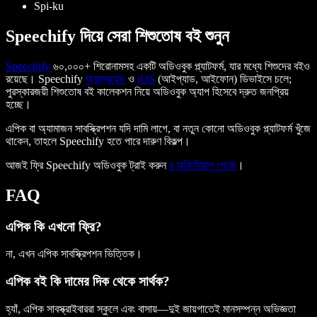
Spi-ku
Speechify দিয়ে সেরা শিশুতোষ বই শুনুন
Speechify
৬০,০০০+ শিরোনামসহ একটি অডিওবুক প্ল্যাটফর্ম, যার মধ্যে শিশুদের বইও
রয়েছে। Speechify
অ্যান্ড্রয়েড
ও
iOS
(আইপ্যাড, আইফোন) ডিভাইসে চলে;
পুরস্কারজয়ী শিশুতোষ বই কালেকশন নিয়ে অডিওবুক অ্যাপ হিসেবে দ্রুত জনপ্রিয়
হচ্ছে।
এপিক বা অ্যামাজন সাবস্ক্রিপশন যদি দামি লাগে, বা নতুন কোনো অডিওবুক প্ল্যাটফর্ম খুঁজে
থাকেন, তাহলে Speechify হতে পারে দারুণ বিকল্প।
আজই ফ্রি Speechify অডিওবুক ট্রাই করুন
র অফিসিয়াল পেজে
।
FAQ
এপিক কি এখনো ফ্রি?
না, এখন এপিক সাবস্ক্রিপশন ভিত্তিক।
এপিক বই কি দামের দিক থেকে সার্থক?
হ্যাঁ, এপিক সাবস্ক্রাইবাররা স্কুলে এবং বাসায়—দুই জায়গাতেই মানসম্পন্ন অভিজ্ঞতা