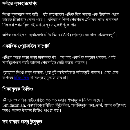
সর্বত্র ব্যবহারযোগ্য
শিশুরা ক্লাসরুম আর বাড়ি—দুই জায়গাতেই এপিক দিয়ে সহজে এক ডিভাইস থেকে
আরেক ডিভাইসে যেতে পারে। বেশিরভাগ শিক্ষা প্রোগ্রাম এপিকের সাথে মানানসই।
শিক্ষকরা পরামর্শকৃত বই এখানে খুব সহজেই খুঁজে পান।
এপিক লেক্সাইল ও অ্যাক্সেলারেটেড রিডার (AR) প্রোগ্রামের সাথে সামঞ্জস্যপূর্ণ।
একাধিক প্রোফাইল সাপোর্ট
এপিকে আছে সবার জন্য মানসম্মত বই। আপনার একাধিক সন্তান থাকলে, একই
সাবস্ক্রিপশনে চারটি আলাদা প্রোফাইল তৈরি করতে পারবেন।
প্রত্যেক শিশুর জন্য আলাদা, পুরোপুরি কাস্টমাইজড লাইব্রেরি থাকবে। এতে একে
অপরের
রিডিং লিস্ট
বা সংগ্রহে ঢুকতে হবে না।
শিক্ষামূলক ভিডিও
বই ছাড়াও এপিক লাইব্রেরিতে শত শত মজার শিক্ষামূলক ভিডিও আছে।
Smithsonian, এনসাইক্লোপিডিয়া ব্রিটানিকা, অ্যানিম্যাল ওয়াণ্ডার্স, হার্পার কলিন্সসহ
আরও অনেক উৎসের ভিডিও পাওয়া যায়।
সব বাচ্চার জন্য উন্মুক্ত