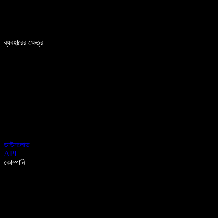
ব্যবহারের ক্ষেত্র
ডাউনলোড
API
কোম্পানি