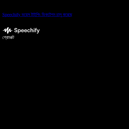
Speechify ভয়েস টাইপিং ডিকটেশন চালু করেছে
ভয়েস টাইপিং দিয়ে ৫ গুণ দ্রুত লিখুন
প্রোডাক্ট
আরও জানুন