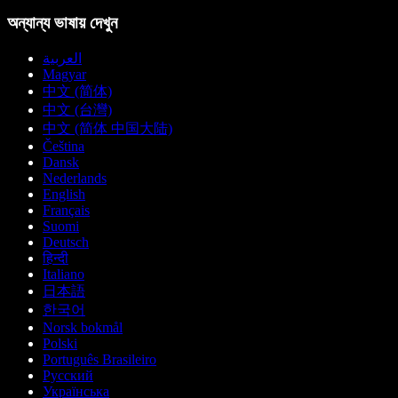
অন্যান্য ভাষায় দেখুন
العربية
Magyar
中文 (简体)
中文 (台灣)
中文 (简体 中国大陆)
Čeština
Dansk
Nederlands
English
Français
Suomi
Deutsch
हिन्दी
Italiano
日本語
한국어
Norsk bokmål
Polski
Português Brasileiro
Русский
Українська