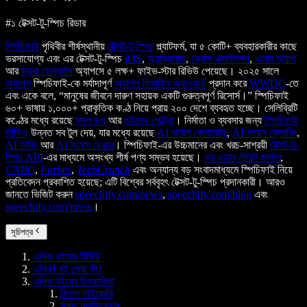
#১ টেক্সট-টু-স্পিচ রিডার
স্পিচিফাই
পৃথিবীর শীর্ষস্থানীয়
টেক্সট-টু-স্পিচ
প্ল্যাটফর্ম, যা ৫ কোটি+ ব্যবহারকারীর কাছে
ভরসাযোগ্য এবং এর টেক্সট-টু-স্পিচ
iOS
,
অ্যান্ড্রয়েড
,
ক্রোম এক্সটেনশন
,
ওয়েব অ্যাপ
আর
ম্যাক ডেস্কটপ
অ্যাপসে ৫ লক্ষ+ ফাইভ-স্টার রিভিউ পেয়েছে। ২০২৫ সালে
অ্যাপল
স্পিচিফাই-কে মর্যাদাপূর্ণ
অ্যাপল ডিজাইন অ্যাওয়ার্ড
প্রদান করে
WWDC
-তে
এবং একে বলে, “মানুষের জীবনে দারুণ সহায়ক একটি গুরুত্বপূর্ণ রিসোর্স।” স্পিচিফাই
৬০+ ভাষায় ১,০০০+ প্রাকৃতিক কণ্ঠ নিয়ে প্রায় ২০০ দেশে ব্যবহৃত হচ্ছে। সেলিব্রিটি
কণ্ঠের মধ্যে রয়েছে
স্নুপ ডগ
আর
গুইনেথ পেল্ট্রো
। নির্মাতা ও ব্যবসার জন্য
স্পিচিফাই
স্টুডিও
উন্নত সব টুল দেয়, যার মধ্যে রয়েছে
AI ভয়েস জেনারেটর
,
AI ভয়েস ক্লোনিং
,
AI ডাবিং
আর
AI ভয়েস চেঞ্জার
। স্পিচিফাই-এর উচ্চমানের এবং খরচ-সাশ্রয়ী
টেক্সট-টু-
স্পিচ API
-এর মাধ্যমে অসংখ্য শীর্ষ পণ্য সম্ভব হয়েছে।
দ্য ওয়াল স্ট্রিট জার্নাল
,
CNBC
,
Forbes
,
TechCrunch
এবং অন্যান্য বড় সংবাদমাধ্যমে স্পিচিফাই নিয়ে
প্রতিবেদন প্রকাশিত হয়েছে; এটি বিশ্বের সর্ববৃহৎ টেক্সট-টু-স্পিচ প্রদানকারী। আরও
জানতে ভিজিট করুন
speechify.com/news
,
speechify.com/blog
এবং
speechify.com/press
।
সূচিপত্র
এপিক বইয়ের রিভিউ
এপিক! বই সেবা কী?
এপিক বইয়ের উপকারিতা
বিশাল লাইব্রেরি
সহজ ন্যাভিগেশন