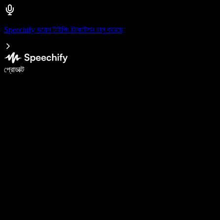
Speechify ভয়েস টাইপিং ডিকটেশন চালু করেছে
ভয়েস টাইপিং দিয়ে ৫ গুণ দ্রুত লিখুন
প্রোডাক্ট
আরও জানুন