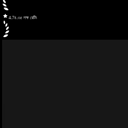
4.7
৪.৩৫ লক্ষ রেটিং