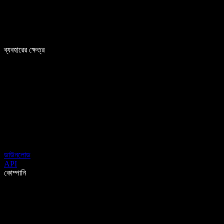
ব্যবহারের ক্ষেত্র
ডাউনলোড
API
কোম্পানি