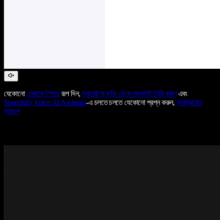
যেকোনো
লেখাকে স্পিচে
রূপ দিন,
ডকুমেন্ট বা বর্ণনা থেকে পডকাস্ট তৈরি করুন
এবং
Speechify Voice AI Assistant
-এ চলতে চলতে যেকোনো প্রশ্ন করুন,
অ্যান্ড্রয়েড
অ্যাপে