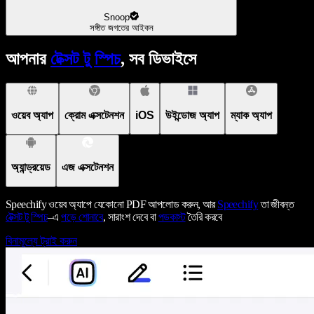
Snoop
সঙ্গীত জগতের আইকন
আপনার
টেক্সট টু স্পিচ
, সব ডিভাইসে
ওয়েব অ্যাপ
ক্রোম এক্সটেনশন
iOS
উইন্ডোজ অ্যাপ
ম্যাক অ্যাপ
অ্যান্ড্রয়েড
এজ এক্সটেনশন
Speechify ওয়েব অ্যাপে যেকোনো PDF আপলোড করুন, আর
Speechify
তা জীবন্ত
টেক্সট টু স্পিচ
–এ
পড়ে শোনাবে
, সারাংশ দেবে বা
পডকাস্ট
তৈরি করবে
বিনামূল্যে ট্রাই করুন