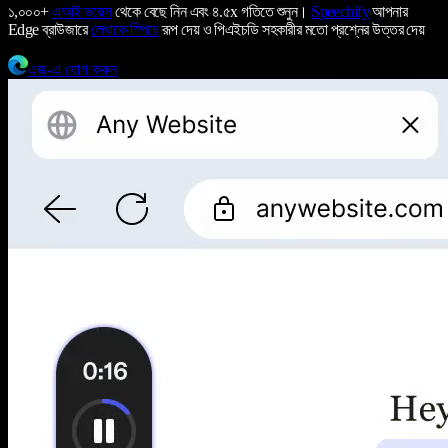
১,০০০+
এআই ভয়েস
থেকে বেছে নিন এবং ৪.৫x গতিতে শুনুন।
Speechify
আপনার
Edge ব্রাউজারে
লেখাকে স্পিচে
রূপ দেয় ও পিএইচডি সহকারীর মতো প্রশ্নের উত্তর দেয়
এজ-এ যোগ করুন