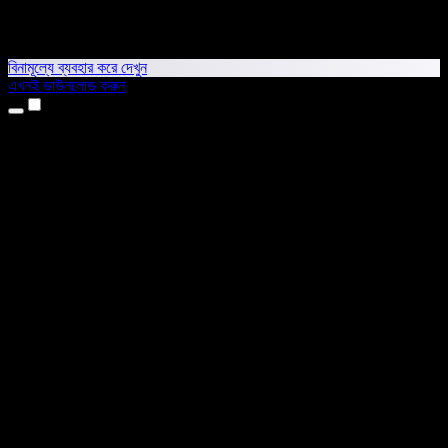
বিনামূল্যে ব্যবহার করে দেখুন
এখনই ডাউনলোড করুন
প্রোডাক্ট
টেক্সট টু স্পিচ
আইফোন ও আইপ্যাড অ্যাপ
অ্যান্ড্রয়েড অ্যাপ
ক্রোম এক্সটেনশন
এজ এক্সটেনশন
ওয়েব অ্যাপ
ম্যাক অ্যাপ
উইন্ডোজ অ্যাপ