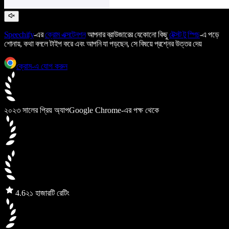
Speechify
-এর
ক্রোম এক্সটেনশন
আপনার ব্রাউজারের যেকোনো কিছু
টেক্সট টু স্পিচ
-এ পড়ে
শোনায়, কথা বললে টাইপ করে এবং আপনি যা পড়ছেন, সে বিষয়ে প্রশ্নের উত্তর দেয়
ক্রোম-এ যোগ করুন
২০২৩ সালের প্রিয় অ্যাপ
Google Chrome-এর পক্ষ থেকে
4.6
২১ হাজারটি রেটিং