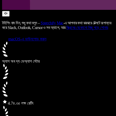
টাইপিং বাদ দিন, শুধু কথা বলুন –
Speechify
Mac
-এ আপনার কথা ঝরঝরে টেক্সটে রূপান্তর
করে Slack, Outlook, Cursor ও সব অ্যাপে, আর
স্ক্রিনের যেকোনো কিছু পড়ে শোনায়
macOS-এ ডাউনলোড করুন
অ্যাপ অব দ্য ডে
অ্যাপ স্টোর
4.7
৪.৩৫ লক্ষ রেটিং