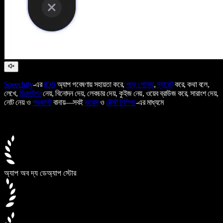
Speechify
-এর
iOS
অ্যাপ গবেষণায় সহায়তা করে,
পড়ে শোনায়
,
ন্যারেট
করে, কথা বলে,
লেখে,
ডিকটেশন
নেয়, বিনোদন দেয়, লেকচার দেয়, কুইজ নেয়, ওয়েব ব্রাউজ করে, সারাংশ দেয়,
নোট নেয় ও
পডকাস্ট
বানায়—সবই
ভয়েস
ও
টেক্সট টু স্পিচ
-এর মাধ্যমে
অ্যাপ অব দ্য ডে
অ্যাপ স্টোর