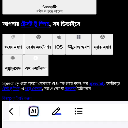
Snoop
সঙ্গীত জগতের আইকন
আপনার
টেক্সট টু স্পিচ
, সব ডিভাইসে
ওয়েব অ্যাপ
ক্রোম এক্সটেনশন
iOS
উইন্ডোজ অ্যাপ
ম্যাক অ্যাপ
অ্যান্ড্রয়েড
এজ এক্সটেনশন
Speechify ওয়েব অ্যাপে যেকোনো PDF আপলোড করুন, আর
Speechify
তা জীবন্ত
টেক্সট টু স্পিচ
–এ
পড়ে শোনাবে
, সারাংশ দেবে বা
পডকাস্ট
তৈরি করবে
বিনামূল্যে ট্রাই করুন