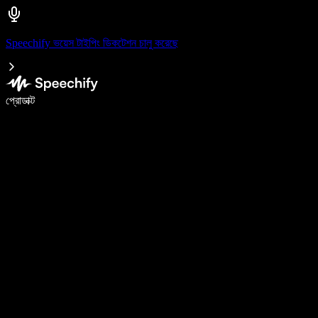
Speechify ভয়েস টাইপিং ডিকটেশন চালু করেছে
ভয়েস টাইপিং দিয়ে ৫ গুণ দ্রুত লিখুন
প্রোডাক্ট
আরও জানুন