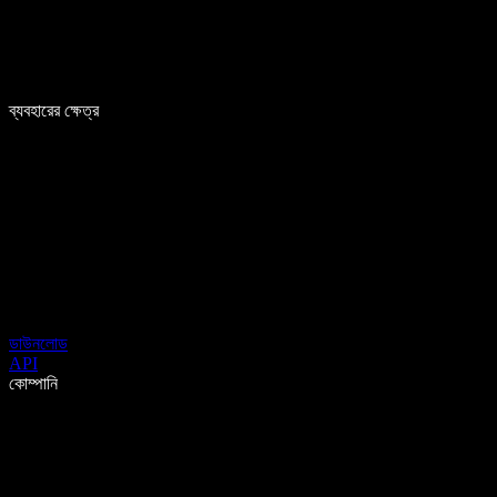
ব্যবহারের ক্ষেত্র
ডাউনলোড
API
কোম্পানি