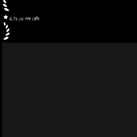
4.7
৪.৩৫ লক্ষ রেটিং