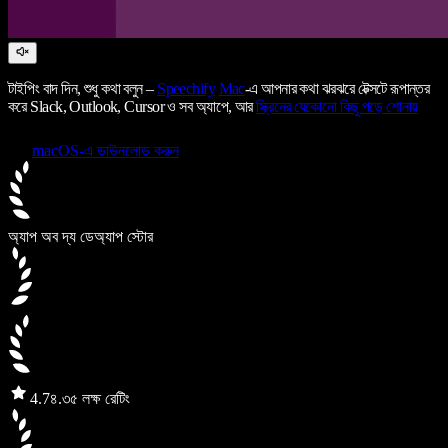
টাইপিং বাদ দিন, শুধু কথা বলুন –
Speechify
Mac
-এ আপনার কথা ঝরঝরে টেক্সটে রূপান্তর
করে Slack, Outlook, Cursor ও সব অ্যাপে, আর
স্ক্রিনের যেকোনো কিছু পড়ে শোনায়
macOS-এ ডাউনলোড করুন
অ্যাপ অব দ্য ডে
অ্যাপ স্টোর
4.7
৪.৩৫ লক্ষ রেটিং