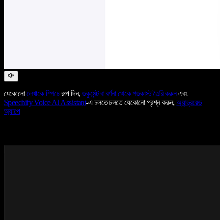
যেকোনো
লেখাকে স্পিচে
রূপ দিন,
ডকুমেন্ট বা বর্ণনা থেকে পডকাস্ট তৈরি করুন
এবং
Speechify Voice AI Assistant
-এ চলতে চলতে যেকোনো প্রশ্ন করুন,
অ্যান্ড্রয়েড
অ্যাপে