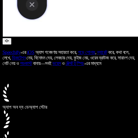
Speechify
-এর
iOS
অ্যাপ গবেষণায় সহায়তা করে,
পড়ে শোনায়
,
ন্যারেট
করে, কথা বলে,
লেখে,
ডিকটেশন
নেয়, বিনোদন দেয়, লেকচার দেয়, কুইজ নেয়, ওয়েব ব্রাউজ করে, সারাংশ দেয়,
নোট নেয় ও
পডকাস্ট
বানায়—সবই
ভয়েস
ও
টেক্সট টু স্পিচ
-এর মাধ্যমে
অ্যাপ অব দ্য ডে
অ্যাপ স্টোর