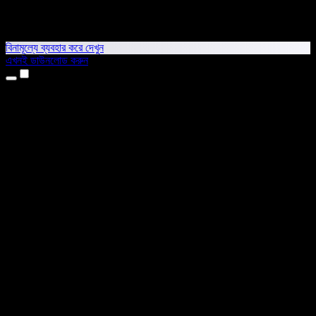
বিনামূল্যে ব্যবহার করে দেখুন
এখনই ডাউনলোড করুন
প্রোডাক্ট
টেক্সট টু স্পিচ
আইফোন ও আইপ্যাড অ্যাপ
অ্যান্ড্রয়েড অ্যাপ
ক্রোম এক্সটেনশন
এজ এক্সটেনশন
ওয়েব অ্যাপ
ম্যাক অ্যাপ
উইন্ডোজ অ্যাপ