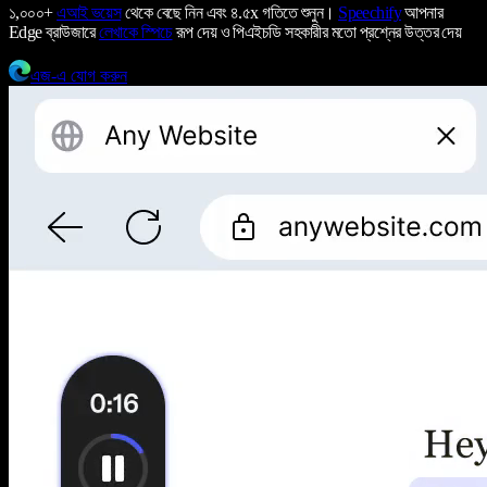
১,০০০+
এআই ভয়েস
থেকে বেছে নিন এবং ৪.৫x গতিতে শুনুন।
Speechify
আপনার
Edge ব্রাউজারে
লেখাকে স্পিচে
রূপ দেয় ও পিএইচডি সহকারীর মতো প্রশ্নের উত্তর দেয়
এজ-এ যোগ করুন