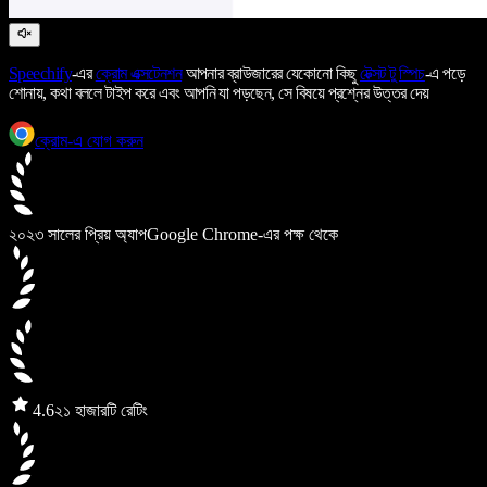
Speechify
-এর
ক্রোম এক্সটেনশন
আপনার ব্রাউজারের যেকোনো কিছু
টেক্সট টু স্পিচ
-এ পড়ে
শোনায়, কথা বললে টাইপ করে এবং আপনি যা পড়ছেন, সে বিষয়ে প্রশ্নের উত্তর দেয়
ক্রোম-এ যোগ করুন
২০২৩ সালের প্রিয় অ্যাপ
Google Chrome-এর পক্ষ থেকে
4.6
২১ হাজারটি রেটিং