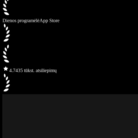
Dienos programėlė
App Store
4.7
435 tūkst. atsiliepimų