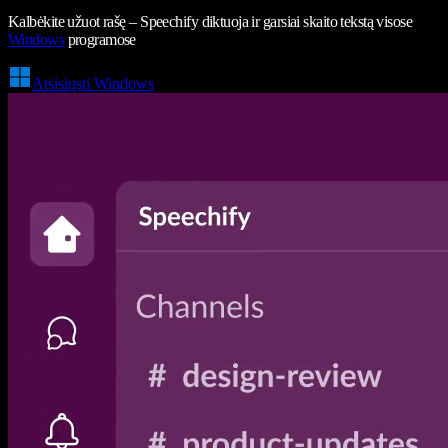
Kalbėkite užuot rašę – Speechify diktuoja ir garsiai skaito tekstą visose
Windows
programose
Atsisiųsti Windows