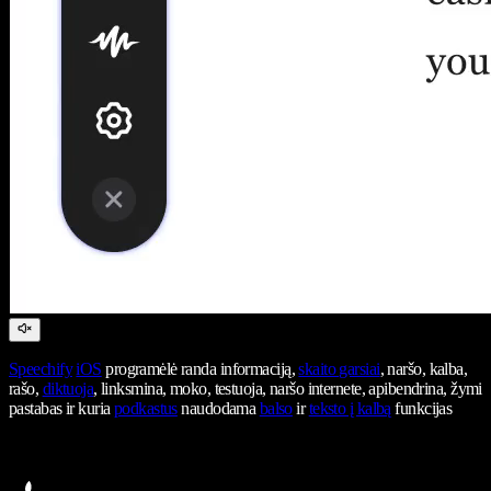
Speechify
iOS
programėlė randa informaciją,
skaito garsiai
, naršo, kalba,
rašo,
diktuoja
, linksmina, moko, testuoja, naršo internete, apibendrina, žymi
pastabas ir kuria
podkastus
naudodama
balso
ir
teksto į kalbą
funkcijas