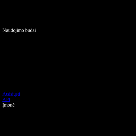
Naudojimo būdai
Atsisiųsti
API
Įmonė