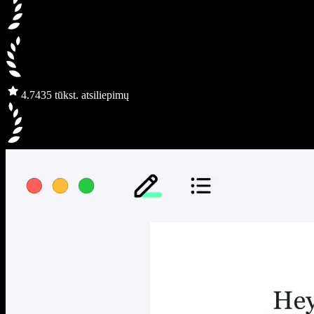
4.7
435 tūkst. atsiliepimų