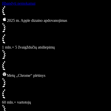
Išbandyti nemokamai
2025 m. Apple dizaino apdovanojimas
1 mln.+ 5 žvaigždučių atsiliepimų
Metų „Chrome“ plėtinys
60 mln.+ vartotojų