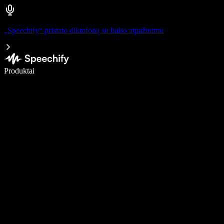
„Speechify“ pristato diktofoną su balso atpažinimu
Rašykite 5× greičiau naudodami diktavimą balsu
Produktai
Sužinokite daugiau