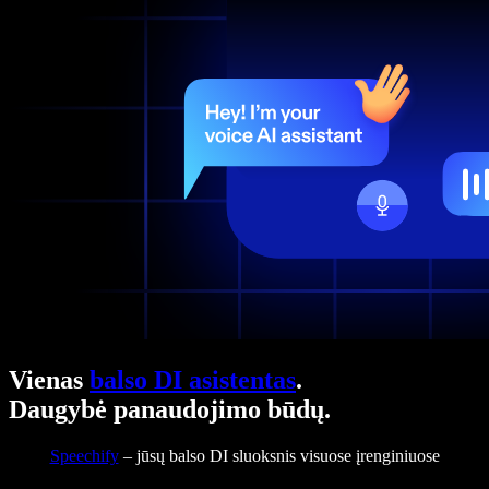
Vienas
balso DI asistentas
.
Daugybė panaudojimo būdų.
Speechify
– jūsų balso DI sluoksnis visuose įrenginiuose