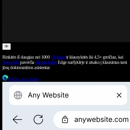
Rinkitės iš daugiau nei 1000
DI balsų
ir klausykitės iki 4,5× greičiau, kai
Speechify
paverčia
tekstą į kalbą
Edge naršyklėje ir atsako į klausimus tarsi
jūsų doktorantūros asistentas
Pridėti prie Edge