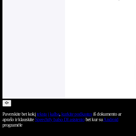
Paverskite bet kokį
tekstą į kalbą
,
kurkite podkastus
iš dokumento ar
aprašo ir klauskite
Speechify balso DI asistento
bet kur su
Android
programėle