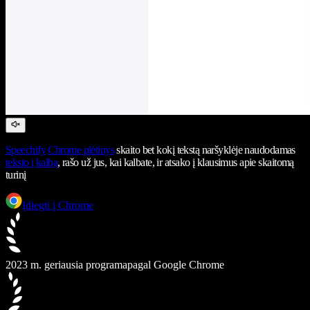
Speechify
Chrome plėtinys
skaito bet kokį tekstą naršyklėje naudodamas
teksto į kalbą
, rašo už jus, kai kalbate, ir atsako į klausimus apie skaitomą
turinį
Įdiegti į Chrome
2023 m. geriausia programa
pagal Google Chrome