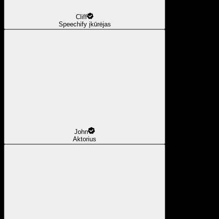
Cliff
Speechify įkūrėjas
John
Aktorius