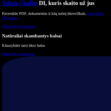
Teksto į kalbą
DI, kuris skaito už jus
Paverskite PDF, dokumentus ir kitą turinį tikroviškais,
emociškais
DI balsais
Išbandyti nemokamai
Natūraliai skambantys balsai
Klausykitės tarsi tikro balso
Išbandyti nemokamai