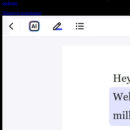
podkastą
Išbandyti nemokamai