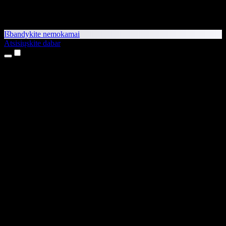
Išbandykite nemokamai
Atsisiųskite dabar
Produktai
Teksto skaitymas balsu
iPhone ir iPad programėlės
Android programėlė
Chrome plėtinys
Edge plėtinys
Interneto programėlė
Mac programėlė
Windows programėlė