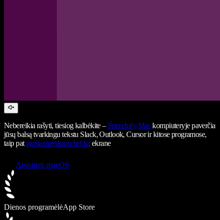
Nebereikia rašyti, tiesiog kalbėkite –
Speechify
Mac
kompiuteryje paverčia
jūsų balsą tvarkingu tekstu Slack, Outlook, Cursor ir kitose programose,
taip pat
garsiai perskaito bet ką
ekrane
Atsisiųsti macOS
Dienos programėlė
App Store