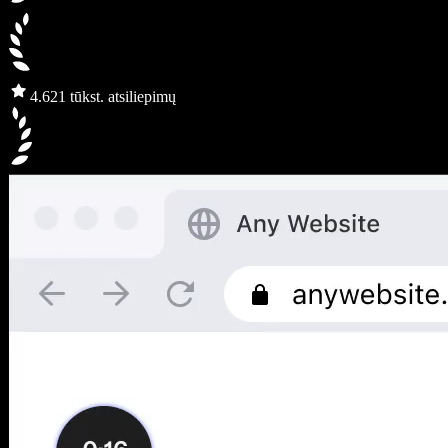
4.6
21 tūkst. atsiliepimų