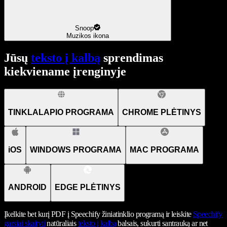
Snoop
Muzikos ikona
Jūsų
teksto į kalbą
sprendimas
kiekviename įrenginyje
TINKLALAPIO PROGRAMA
CHROME PLĖTINYS
iOS
WINDOWS PROGRAMA
MAC PROGRAMA
ANDROID
EDGE PLĖTINYS
Įkelkite bet kurį PDF į Speechify žiniatinklio programą ir leiskite
Speechify
garsiai skaityti
natūraliais
teksto į kalbą
balsais, sukurti santrauką ar net