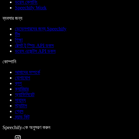
ভয়েস ক্লোনিং
Speechify Work
ব্যবসার জন্য
ডেভেলপারদের জন্য Speechify
টিম
শিক্ষা
টেক্সট টু স্পিচ API ডকস
ভয়েস এজেন্টস API ডকস
কোম্পানি
আমাদের সম্পর্কে
যোগাযোগ
ব্লগ
ক্যারিয়ার
অ্যাফিলিয়েট
সাহায্য
স্ট্যাটাস
প্রেস
ব্র্যান্ড কিট
Speechify-কে অনুসরণ করুন