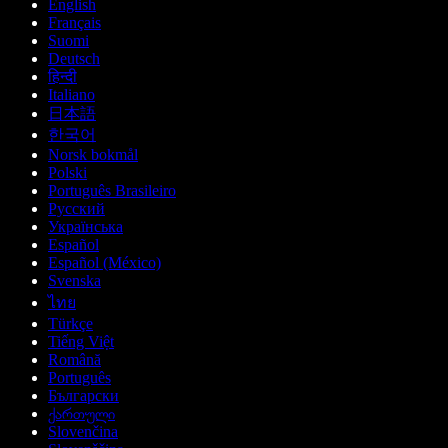
English
Français
Suomi
Deutsch
हिन्दी
Italiano
日本語
한국어
Norsk bokmål
Polski
Português Brasileiro
Русский
Українська
Español
Español (México)
Svenska
ไทย
Türkçe
Tiếng Việt
Română
Português
Български
ქართული
Slovenčina