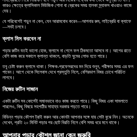
কারও ক্ষেত্রে ক্লাসিকাল মিউজিক শোনা বা ব্রেকের সময় হালকা স্ন্যাকস খাওয়াও কাজে
দেয়।
যে পরিবেশেই পড়ুন না কেন, যেন আরামবোধ করেন—আপনার রুম, লাইব্রেরি বা ক্যাফে
—সবই চলবে।
ক্লাস মিস করবেন না
পড়ার রুটিন যতই ভালো হোক, ক্লাসে না গেলে ফল ঠিকমতো আসবে না। আগের রাতে
বেশি কাজ করে সকালে ক্লান্ত থাকলে, বাড়তি ঘুমের লোভ হতে পারে।
তবু চেষ্টা করুন ক্লাসে থাকা। শিক্ষক-প্রফেসরদের মন দিয়ে শুনুন, পরীক্ষার সময় এর ফল
পাবেন। আগে থেকে সিলেবাস দেখে প্রস্তুতি নিলে, বেশিরভাগ বিষয় চোখে পরিচিত
লাগবে।
নিজের রুটিন সাজান
একটা রুটিন সব কোর্সেই সমানভাবে নাও কাজ করতে পারে। কিছু বিষয় একা সামলাতে
পারলেও, কিছু বিষয়ে সহপাঠীর সাহায্য দরকার পড়তে পারে।
বিভিন্ন পড়ার কৌশল ট্রাই করুন আর কোনটা আপনার সঙ্গে যায় সেটা বুঝে নিন। অনেকে
দেখেন, প্রতি ২০ মিনিট পড়ার পর ছোট বিরতি নিলে বেশি সময় ধরে মনে থাকে।
আপনার পড়ার কৌশল জানা কেন জরুরি