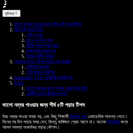
সূচিপত্র
ভালো নম্বর পাওয়ার জন্য শীর্ষ ৫টি পড়ার টিপস
শীর্ষ ৫টি পড়ার টিপস
নোট নেওয়া
চর্চা ও দলগত পড়া
নির্দিষ্ট পড়ার স্থান রাখা
ক্লাস মিস করবেন না
নিজের রুটিন সাজান
আপনার পড়ার কৌশল জানা কেন জরুরি
লাইটনার পদ্ধতি
ফেইনম্যান টেকনিক
Speechify TTS: সার্বজনীন স্টাডি টুল
FAQ
ভালো নম্বরের জন্য পড়ার সেরা উপায় কী?
এসিটি'র জন্য কীভাবে পড়ব?
ভালো নম্বর পাওয়ার জন্য শীর্ষ ৫টি পড়ার টিপস
উচ্চ নম্বর পাওয়া সহজ নয়, এবং কিছু শিক্ষার্থী
হিমশিম খান
একাডেমিক সাফল্য পেতে।
দিনের পর দিন পড়ায় সময় দেন, কিন্তু কাঙ্ক্ষিত গ্রেড আসে না। অনেক
শিক্ষার্থীর
জন্য
আসল সমস্যা অকার্যকর পড়ার কৌশল।