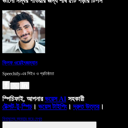
ভালো নম্বর পাওয়ার জন্য শীর্ষ ৫টি পড়ার টিপস
ক্লিফ ওয়েইৎজম্যান
Speechify-এর সিইও ও প্রতিষ্ঠাতা
স্পিচিফাই, আপনার
ভয়েস AI
সহকারী
টেক্সট-টু-স্পিচ
।
ভয়েস টাইপিং
।
দ্রুত উত্তর
।
বিনামূল্যে ব্যবহার করে দেখুন