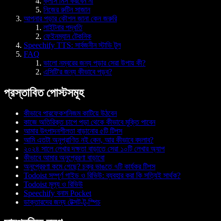
ক্লাস মিস করবেন না
নিজের রুটিন সাজান
আপনার পড়ার কৌশল জানা কেন জরুরি
লাইটনার পদ্ধতি
ফেইনম্যান টেকনিক
Speechify TTS: সার্বজনীন স্টাডি টুল
FAQ
ভালো নম্বরের জন্য পড়ার সেরা উপায় কী?
এসিটি'র জন্য কীভাবে পড়ব?
প্রস্তাবিত পোস্টসমূহ
কীভাবে পারফেকশনিজম কাটিয়ে উঠবেন
কাজে অতিরিক্ত চাপে পড়া থেকে কীভাবে মুক্তি পাবেন
আমার উৎপাদনশীলতা বাড়ানোর ৫টি টিপস
আমি এতটা অনুপ্রাণিত নই কেন, আর কীভাবে বদলাব?
২০২৪ সালে লেখার দক্ষতা বাড়াতে সেরা ১০টি লেখার অ্যাপ
কীভাবে আমার অনুপ্রেরণা বাড়াবো
অনুপ্রেরণা কমে গেছে? চক্র ভাঙতে ৭টি কার্যকর টিপস
Todoist সম্পূর্ণ গাইড ও রিভিউ: ব্যবহার করা কি সত্যিই সার্থক?
Todoist মূল্য ও রিভিউ
Speechify বনাম Pocket
ডাক্তারদের জন্য টেক্সট-টু-স্পিচ