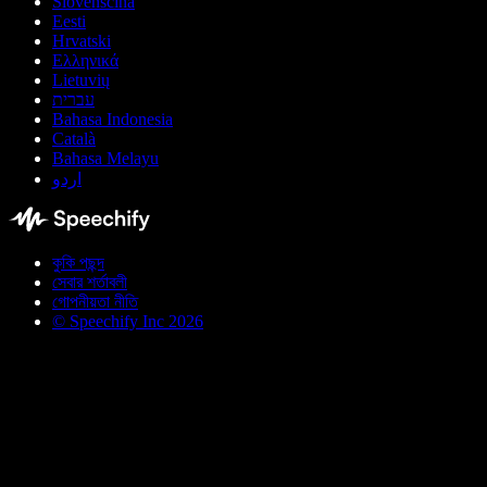
Slovenščina
Eesti
Hrvatski
Ελληνικά
Lietuvių
עברית
Bahasa Indonesia
Català
Bahasa Melayu
اردو
কুকি পছন্দ
সেবার শর্তাবলী
গোপনীয়তা নীতি
© Speechify Inc 2026