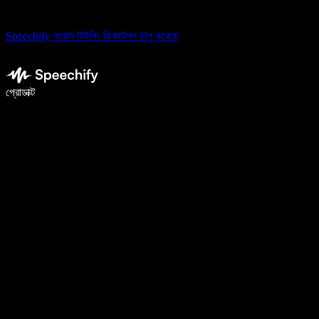
Speechify ভয়েস টাইপিং ডিকটেশন চালু করেছে
ভয়েস টাইপিং দিয়ে ৫ গুণ দ্রুত লিখুন
প্রোডাক্ট
আরও জানুন