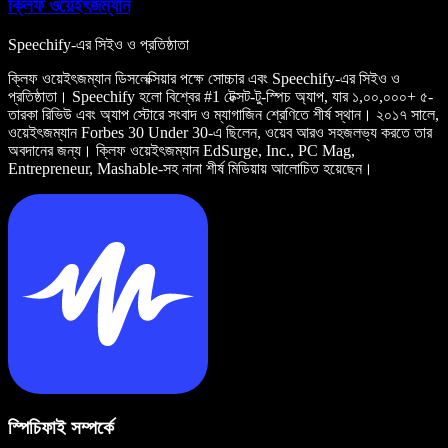
ক্লিফ ওয়েইৎজম্যান
Speechify-এর সিইও ও প্রতিষ্ঠাতা
ক্লিফ ওয়েইৎজম্যান ডিসলেক্সিয়ার পক্ষে সোচ্চার এবং Speechify-এর সিইও ও
প্রতিষ্ঠাতা। Speechify হলো বিশ্বের #1 টেক্সট-টু-স্পিচ অ্যাপ, যার ১,০০,০০০+ ৫-
তারকা রিভিউ এবং অ্যাপ স্টোরে সংবাদ ও ম্যাগাজিন শ্রেণিতে শীর্ষ স্থান। ২০১৭ সালে,
ওয়েইৎজম্যান Forbes 30 Under 30-এ ছিলেন, ওয়েব আরও সহজলভ্য করতে তার
অবদানের জন্য। ক্লিফ ওয়েইৎজম্যান EdSurge, Inc., PC Mag,
Entrepreneur, Mashable-সহ নানা শীর্ষ মিডিয়ায় আলোচিত হয়েছেন।
স্পিচিফাই সম্পর্কে