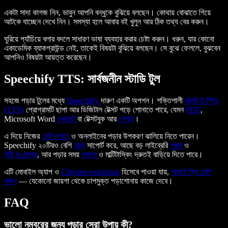
একটা সাদা কাগজ নিন, ভাবুন আপনি বন্ধুকে বুঝিয়ে বলছেন। কোথায় বোঝাতে গিয়ে
আটকে যাচ্ছেন দেখে নিন। সমস্যা হলে আবার বই খুলুন আর ঠিক তথ্য বের করুন।
ঘুরিয়ে প্যাঁচিয়ে বলার বদলে সাধারণ ভাষা ব্যবহার করার চেষ্টা করুন। ধরুন, যার কোনো
একাডেমিক ব্যাকগ্রাউন্ড নেই, তাকেই বিষয়টা বুঝিয়ে বলছেন। সে বুঝে ফেললে, বুঝবেন
আপনিও বিষয়টা আয়ত্ত করেছেন।
Speechify TTS: সার্বজনীন স্টাডি টুল
সহজে পড়ার টুলের মধ্যে
Speechify
দারুণ একটি অপশন। শক্তিশালী
টেক্সট-টু-স্পিচ
(TTS)
প্রোগ্রামটি ছাপা আর ডিজিটাল টেক্সট পড়ে শোনাতে পারে, যেমন
PDF
,
Microsoft Word
ডকুমেন্ট
বা টেক্সটবুক আর
পেপার
।
এ দিয়ে নিজের
নোট শুনতে
ও অনলাইনের পড়ার উপকরণ ঝালিয়ে নিতে পারেন।
Speechify ২০টিরও বেশি
ভাষা
সাপোর্ট করে, আছে বড় লাইব্রেরি
পুরুষ
ও
নারী
কণ্ঠস্বর
, আর পড়ার সময়
দক্ষতা
ও মাল্টিটাস্কিং দ্রুতই বাড়িয়ে দিতে পারে।
এটি মোবাইল অ্যাপ ও
Chrome extension
হিসেবে পাওয়া যায়,
আজই ফ্রি চেষ্টা
করুন
— যেকোনো জায়গা থেকে চাপমুক্ত পড়াশোনায় কাজে দেবে।
FAQ
ভালো নম্বরের জন্য পড়ার সেরা উপায় কী?