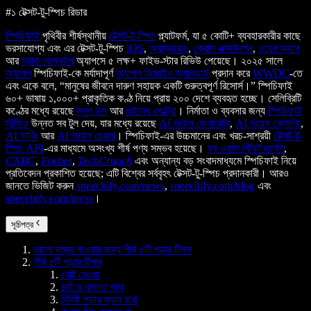
#১ টেক্সট-টু-স্পিচ রিডার
স্পিচিফাই
পৃথিবীর শীর্ষস্থানীয়
টেক্সট-টু-স্পিচ
প্ল্যাটফর্ম, যা ৫ কোটি+ ব্যবহারকারীর কাছে
ভরসাযোগ্য এবং এর টেক্সট-টু-স্পিচ
iOS
,
অ্যান্ড্রয়েড
,
ক্রোম এক্সটেনশন
,
ওয়েব অ্যাপ
আর
ম্যাক ডেস্কটপ
অ্যাপসে ৫ লক্ষ+ ফাইভ-স্টার রিভিউ পেয়েছে। ২০২৫ সালে
অ্যাপল
স্পিচিফাই-কে মর্যাদাপূর্ণ
অ্যাপল ডিজাইন অ্যাওয়ার্ড
প্রদান করে
WWDC
-তে
এবং একে বলে, “মানুষের জীবনে দারুণ সহায়ক একটি গুরুত্বপূর্ণ রিসোর্স।” স্পিচিফাই
৬০+ ভাষায় ১,০০০+ প্রাকৃতিক কণ্ঠ নিয়ে প্রায় ২০০ দেশে ব্যবহৃত হচ্ছে। সেলিব্রিটি
কণ্ঠের মধ্যে রয়েছে
স্নুপ ডগ
আর
গুইনেথ পেল্ট্রো
। নির্মাতা ও ব্যবসার জন্য
স্পিচিফাই
স্টুডিও
উন্নত সব টুল দেয়, যার মধ্যে রয়েছে
AI ভয়েস জেনারেটর
,
AI ভয়েস ক্লোনিং
,
AI ডাবিং
আর
AI ভয়েস চেঞ্জার
। স্পিচিফাই-এর উচ্চমানের এবং খরচ-সাশ্রয়ী
টেক্সট-টু-
স্পিচ API
-এর মাধ্যমে অসংখ্য শীর্ষ পণ্য সম্ভব হয়েছে।
দ্য ওয়াল স্ট্রিট জার্নাল
,
CNBC
,
Forbes
,
TechCrunch
এবং অন্যান্য বড় সংবাদমাধ্যমে স্পিচিফাই নিয়ে
প্রতিবেদন প্রকাশিত হয়েছে; এটি বিশ্বের সর্ববৃহৎ টেক্সট-টু-স্পিচ প্রদানকারী। আরও
জানতে ভিজিট করুন
speechify.com/news
,
speechify.com/blog
এবং
speechify.com/press
।
সূচিপত্র
ভালো নম্বর পাওয়ার জন্য শীর্ষ ৫টি পড়ার টিপস
শীর্ষ ৫টি পড়ার টিপস
নোট নেওয়া
চর্চা ও দলগত পড়া
নির্দিষ্ট পড়ার স্থান রাখা