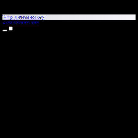
বিনামূল্যে ব্যবহার করে দেখুন
এখনই ডাউনলোড করুন
প্রোডাক্ট
টেক্সট টু স্পিচ
আইফোন ও আইপ্যাড অ্যাপ
অ্যান্ড্রয়েড অ্যাপ
ক্রোম এক্সটেনশন
এজ এক্সটেনশন
ওয়েব অ্যাপ
ম্যাক অ্যাপ
উইন্ডোজ অ্যাপ
এআই ভয়েস জেনারেটর