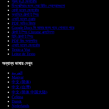
পুরুষ কণ্ঠ জেনারেটর
ডিসলেক্সিয়ার জন্য সেরা রিডিং প্রোগ্রামগুলো
রোবট ভয়েস জেনারেটর
অ্যানিমে টেক্সট টু স্পিচ
এআই ভয়েস চেঞ্জার
PDF অডিও রিডার
Google Docs কি আমার জন্য পড়ে শোনাতে পারে
টেক্সট টু স্পিচ Chrome এক্সটেনশন
হিন্দি টেক্সট টু স্পিচ
PDF রিড অ্যালাউড
এআই ভয়েস জেনারেটর
Texto a Voz
Leitor de Texto
অন্যান্য ভাষায় দেখুন
العربية
Magyar
中文 (简体)
中文 (台灣)
中文 (简体 中国大陆)
Čeština
Dansk
Nederlands