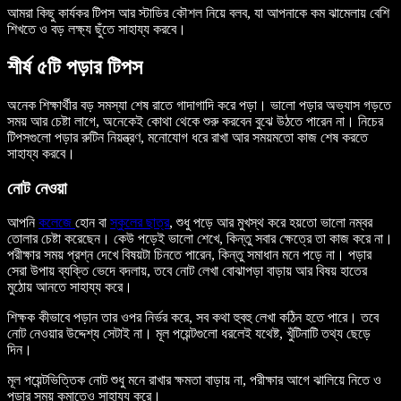
আমরা কিছু কার্যকর টিপস আর স্টাডির কৌশল নিয়ে বলব, যা আপনাকে কম ঝামেলায় বেশি
শিখতে ও বড় লক্ষ্য ছুঁতে সাহায্য করবে।
শীর্ষ ৫টি পড়ার টিপস
অনেক শিক্ষার্থীর বড় সমস্যা শেষ রাতে গাদাগাদি করে পড়া। ভালো পড়ার অভ্যাস গড়তে
সময় আর চেষ্টা লাগে, অনেকেই কোথা থেকে শুরু করবেন বুঝে উঠতে পারেন না। নিচের
টিপসগুলো পড়ার রুটিন নিয়ন্ত্রণ, মনোযোগ ধরে রাখা আর সময়মতো কাজ শেষ করতে
সাহায্য করবে।
নোট নেওয়া
আপনি
কলেজে
হোন বা
স্কুলের ছাত্র
, শুধু পড়ে আর মুখস্থ করে হয়তো ভালো নম্বর
তোলার চেষ্টা করেছেন। কেউ পড়েই ভালো শেখে, কিন্তু সবার ক্ষেত্রে তা কাজ করে না।
পরীক্ষার সময় প্রশ্ন দেখে বিষয়টা চিনতে পারেন, কিন্তু সমাধান মনে পড়ে না। পড়ার
সেরা উপায় ব্যক্তি ভেদে বদলায়, তবে নোট লেখা বোঝাপড়া বাড়ায় আর বিষয় হাতের
মুঠোয় আনতে সাহায্য করে।
শিক্ষক কীভাবে পড়ান তার ওপর নির্ভর করে, সব কথা হুবহু লেখা কঠিন হতে পারে। তবে
নোট নেওয়ার উদ্দেশ্য সেটাই না। মূল পয়েন্টগুলো ধরলেই যথেষ্ট, খুঁটিনাটি তথ্য ছেড়ে
দিন।
মূল পয়েন্টভিত্তিক নোট শুধু মনে রাখার ক্ষমতা বাড়ায় না, পরীক্ষার আগে ঝালিয়ে নিতে ও
পড়ার সময় কমাতেও সাহায্য করে।