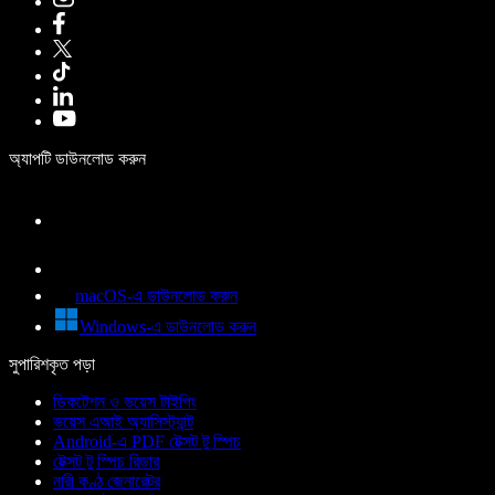
অ্যাপটি ডাউনলোড করুন
macOS-এ ডাউনলোড করুন
Windows-এ ডাউনলোড করুন
সুপারিশকৃত পড়া
ডিকটেশন ও ভয়েস টাইপিং
ভয়েস এআই অ্যাসিস্ট্যান্ট
Android-এ PDF টেক্সট টু স্পিচ
টেক্সট টু স্পিচ রিডার
নারী কণ্ঠ জেনারেটর