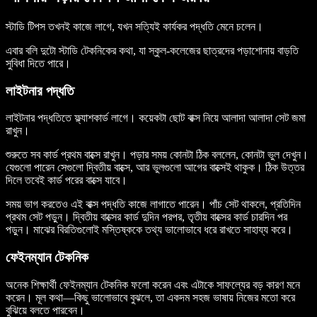
স্টাডি টিপস তখনই কাজে লাগে, যখন সত্যিই কার্যকর পদ্ধতি মেনে চলেন।
এবার বলি দুটো স্টাডি টেকনিকের কথা, যা স্কুল-কলেজের ছাত্রদের পড়াশোনায় বাড়তি
সুবিধা দিতে পারে।
লাইটনার পদ্ধতি
লাইটনার পদ্ধতিতে ফ্ল্যাশকার্ড লাগে। কয়েকটা ছোট বাক্স নিয়ে আলাদা আলাদা সেট জমা
রাখুন।
শুরুতে সব কার্ড প্রথম বাক্সে রাখুন। পড়ার সময় কোনটা ঠিক বললেন, কোনটা ভুল দেখুন।
যেগুলো পারেন সেগুলো দ্বিতীয় বাক্সে, আর ভুলগুলো আগের বাক্সেই থাকুক। ঠিক উত্তর
দিলে তবেই কার্ড পরের বাক্সে যাবে।
সময় ভাগ করতেও এই বাক্স পদ্ধতি কাজে লাগাতে পারেন। পাঁচ সেট থাকলে, প্রতিদিন
প্রথম সেট পড়ুন। দ্বিতীয় বাক্সের কার্ড দুদিন পরপর, তৃতীয় বাক্সের কার্ড চারদিন পর
পড়ুন। মাঝের বিরতিগুলোই মস্তিষ্ককে তথ্য ভালোভাবে ধরে রাখতে সাহায্য করে।
ফেইনম্যান টেকনিক
অনেক শিক্ষার্থী ফেইনম্যান টেকনিক ফলো করেন এবং এটাকে সাফল্যের বড় কারণ মনে
করেন। মূল কথা—কিছু ভালোভাবে বুঝলে, তা একদম সহজ ভাষায় নিজের মতো করে
বুঝিয়ে বলতে পারবেন।