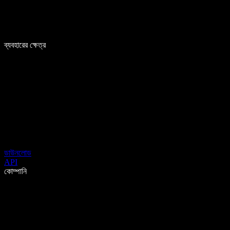
ব্যবহারের ক্ষেত্র
ডাউনলোড
API
কোম্পানি