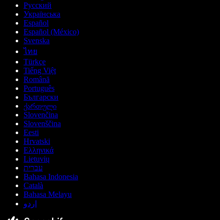
Русский
Українська
Español
Español (México)
Svenska
ไทย
Türkçe
Tiếng Việt
Română
Português
Български
ქართული
Slovenčina
Slovenščina
Eesti
Hrvatski
Ελληνικά
Lietuvių
עברית
Bahasa Indonesia
Català
Bahasa Melayu
اردو