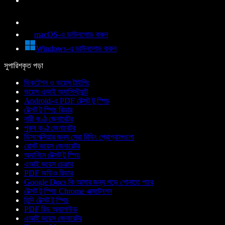
macOS-এ ডাউনলোড করুন
Windows-এ ডাউনলোড করুন
সুপারিশকৃত পড়া
ডিকটেশন ও ভয়েস টাইপিং
ভয়েস এআই অ্যাসিস্ট্যান্ট
Android-এ PDF টেক্সট টু স্পিচ
টেক্সট টু স্পিচ রিডার
নারী কণ্ঠ জেনারেটর
পুরুষ কণ্ঠ জেনারেটর
ডিসলেক্সিয়ার জন্য সেরা রিডিং প্রোগ্রামগুলো
রোবট ভয়েস জেনারেটর
অ্যানিমে টেক্সট টু স্পিচ
এআই ভয়েস চেঞ্জার
PDF অডিও রিডার
Google Docs কি আমার জন্য পড়ে শোনাতে পারে
টেক্সট টু স্পিচ Chrome এক্সটেনশন
হিন্দি টেক্সট টু স্পিচ
PDF রিড অ্যালাউড
এআই ভয়েস জেনারেটর