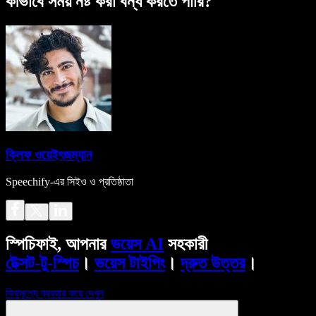
কীভাবে সময় নষ্ট করা বন্ধ করতে পারি?
ক্লিফ ওয়েইৎজম্যান
Speechify-এর সিইও ও প্রতিষ্ঠাতা
স্পিচিফাই, আপনার
ভয়েস AI
সহকারী
টেক্সট-টু-স্পিচ
।
ভয়েস টাইপিং
।
দ্রুত উত্তর
।
বিনামূল্যে ব্যবহার করে দেখুন