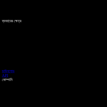
ব্যবহারের ক্ষেত্র
ডাউনলোড
API
কোম্পানি