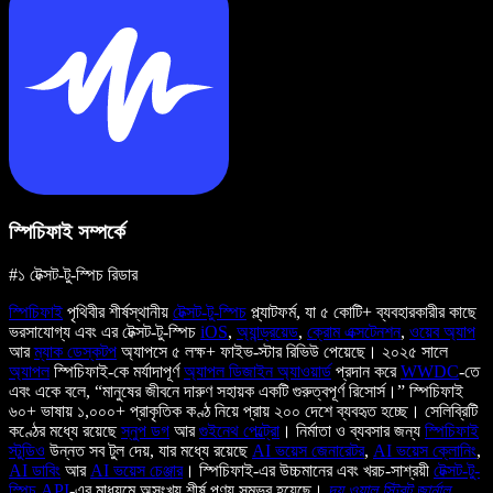
স্পিচিফাই সম্পর্কে
#১ টেক্সট-টু-স্পিচ রিডার
স্পিচিফাই
পৃথিবীর শীর্ষস্থানীয়
টেক্সট-টু-স্পিচ
প্ল্যাটফর্ম, যা ৫ কোটি+ ব্যবহারকারীর কাছে
ভরসাযোগ্য এবং এর টেক্সট-টু-স্পিচ
iOS
,
অ্যান্ড্রয়েড
,
ক্রোম এক্সটেনশন
,
ওয়েব অ্যাপ
আর
ম্যাক ডেস্কটপ
অ্যাপসে ৫ লক্ষ+ ফাইভ-স্টার রিভিউ পেয়েছে। ২০২৫ সালে
অ্যাপল
স্পিচিফাই-কে মর্যাদাপূর্ণ
অ্যাপল ডিজাইন অ্যাওয়ার্ড
প্রদান করে
WWDC
-তে
এবং একে বলে, “মানুষের জীবনে দারুণ সহায়ক একটি গুরুত্বপূর্ণ রিসোর্স।” স্পিচিফাই
৬০+ ভাষায় ১,০০০+ প্রাকৃতিক কণ্ঠ নিয়ে প্রায় ২০০ দেশে ব্যবহৃত হচ্ছে। সেলিব্রিটি
কণ্ঠের মধ্যে রয়েছে
স্নুপ ডগ
আর
গুইনেথ পেল্ট্রো
। নির্মাতা ও ব্যবসার জন্য
স্পিচিফাই
স্টুডিও
উন্নত সব টুল দেয়, যার মধ্যে রয়েছে
AI ভয়েস জেনারেটর
,
AI ভয়েস ক্লোনিং
,
AI ডাবিং
আর
AI ভয়েস চেঞ্জার
। স্পিচিফাই-এর উচ্চমানের এবং খরচ-সাশ্রয়ী
টেক্সট-টু-
স্পিচ API
-এর মাধ্যমে অসংখ্য শীর্ষ পণ্য সম্ভব হয়েছে।
দ্য ওয়াল স্ট্রিট জার্নাল
,