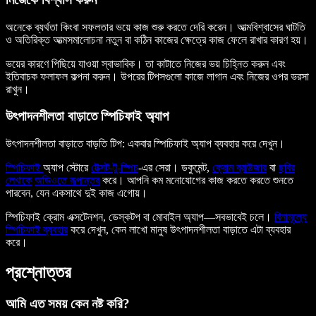
অনেকে ব্যর্থতা কিংবা সফলতার ভয়ে কাজ শুরু করতে দেরি করেন। আত্মবিশ্বাসের ঘাটতি
ও অতিরিক্ত আত্মসমালোচনা নতুন বা কঠিন কাজের ক্ষেত্রে কাজ ফেলে রাখার কারণ হয়।
ভয়ের কারণে পিছিয়ে যাওয়া স্বাভাবিক। তা কাটাতে নিজের ভয় চিহ্নিত করুন এবং
ইতিবাচক ফলাফল কল্পনা করুন। উপরের টিপসগুলো কাজে লাগান এবং নিজের ওপর ভরসা
রাখুন।
উৎপাদনশীলতা বাড়াতে স্পিচিফাই অ্যাপ
উৎপাদনশীলতা বাড়াতে বাড়তি টিপ: একবার স্পিচিফাই অ্যাপ ব্যবহার করে দেখুন।
স্পিচিফাই
অ্যাপ স্টোরে
টেক্সট-টু-স্পিচ
-এর সেরা। ডকুমেন্ট,
ক্রোম ব্রাউজার
বা
ছবির
লেখাকে
অডিওতে রূপান্তর
করে। আপনি কম মনোযোগের কাজ করতে করতে শুনতে
পারবেন, যেন একসাথে দুই কাজ এগোয়।
স্পিচিফাই ক্রোম এক্সটেনশন, ডেস্কটপ বা মোবাইল অ্যাপ—সবভাবেই চলে।
বিনামূল্যে
স্পিচিফাই ব্যবহার
করে দেখুন, কেন লাখো মানুষ উৎপাদনশীলতা বাড়াতে এটা ব্যবহার
করে।
প্রশ্নোত্তর
আমি এত সময় কেন নষ্ট করি?