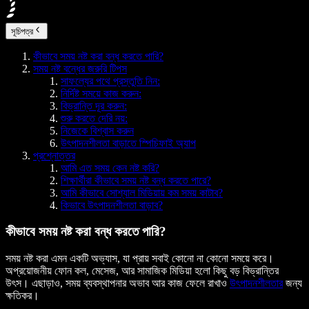
সূচিপত্র
কীভাবে সময় নষ্ট করা বন্ধ করতে পারি?
সময় নষ্ট বন্ধের জরুরি টিপস
সাফল্যের পথে প্রস্তুতি নিন:
নির্দিষ্ট সময়ে কাজ করুন:
বিভ্রান্তি দূর করুন:
শুরু করতে দেরি নয়:
নিজেকে বিশ্বাস করুন
উৎপাদনশীলতা বাড়াতে স্পিচিফাই অ্যাপ
প্রশ্নোত্তর
আমি এত সময় কেন নষ্ট করি?
শিক্ষার্থীরা কীভাবে সময় নষ্ট বন্ধ করতে পারে?
আমি কীভাবে সোশ্যাল মিডিয়ায় কম সময় কাটাব?
কিভাবে উৎপাদনশীলতা বাড়াব?
কীভাবে সময় নষ্ট করা বন্ধ করতে পারি?
সময় নষ্ট করা এমন একটি অভ্যাস, যা প্রায় সবাই কোনো না কোনো সময়ে করে।
অপ্রয়োজনীয় ফোন কল, মেসেজ, আর সামাজিক মিডিয়া হলো কিছু বড় বিভ্রান্তির
উৎস। এছাড়াও, সময় ব্যবস্থাপনার অভাব আর কাজ ফেলে রাখাও
উৎপাদনশীলতার
জন্য
ক্ষতিকর।