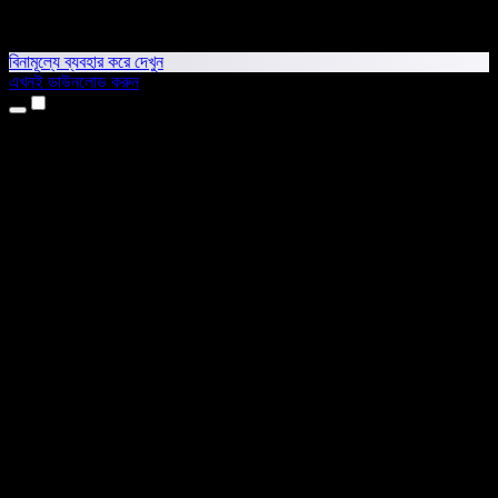
বিনামূল্যে ব্যবহার করে দেখুন
এখনই ডাউনলোড করুন
প্রোডাক্ট
টেক্সট টু স্পিচ
আইফোন ও আইপ্যাড অ্যাপ
অ্যান্ড্রয়েড অ্যাপ
ক্রোম এক্সটেনশন
এজ এক্সটেনশন
ওয়েব অ্যাপ
ম্যাক অ্যাপ
উইন্ডোজ অ্যাপ
এআই ভয়েস জেনারেটর