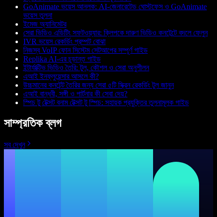
GoAnimate ভয়েস আনলক: AI-জেনারেটেড ঘোস্টফেস ও GoAnimate
ভয়েস তুলনা
ইমেজ অ্যানিমেটর
সেরা ভিডিও এডিটিং সফটওয়্যার: ক্লিপকে দারুণ ভিডিও কনটেন্টে বদলে ফেলুন
IVR ভয়েস রেকর্ডিং প্রম্পট বোঝা
নিজস্ব VoIP ফোন সিস্টেম সেটআপের সম্পূর্ণ গাইড
Replika AI-এর চূড়ান্ত গাইড
ইন্টার্যাক্টিভ ভিডিও তৈরি: টুল, কৌশল ও সেরা অনুশীলন
এআই ইনফ্লুয়েন্সার আসলে কী?
উচ্চমানের কনটেন্ট তৈরির জন্য সেরা ৫টি স্ক্রিন রেকর্ডিং টুল জানুন
এআই বান্ধবী, সঙ্গী ও পার্টনার কী সেবা দেয়?
স্পিচ টু টেক্সট বনাম টেক্সট টু স্পিচ: সহায়ক প্রযুক্তির তুলনামূলক গাইড
সাম্প্রতিক ব্লগ
সব দেখুন