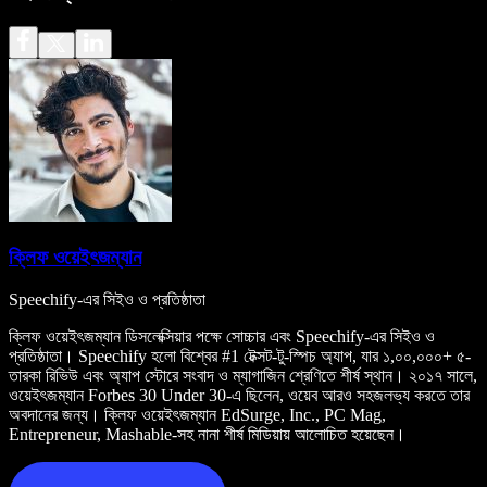
ক্লিফ ওয়েইৎজম্যান
Speechify-এর সিইও ও প্রতিষ্ঠাতা
ক্লিফ ওয়েইৎজম্যান ডিসলেক্সিয়ার পক্ষে সোচ্চার এবং Speechify-এর সিইও ও
প্রতিষ্ঠাতা। Speechify হলো বিশ্বের #1 টেক্সট-টু-স্পিচ অ্যাপ, যার ১,০০,০০০+ ৫-
তারকা রিভিউ এবং অ্যাপ স্টোরে সংবাদ ও ম্যাগাজিন শ্রেণিতে শীর্ষ স্থান। ২০১৭ সালে,
ওয়েইৎজম্যান Forbes 30 Under 30-এ ছিলেন, ওয়েব আরও সহজলভ্য করতে তার
অবদানের জন্য। ক্লিফ ওয়েইৎজম্যান EdSurge, Inc., PC Mag,
Entrepreneur, Mashable-সহ নানা শীর্ষ মিডিয়ায় আলোচিত হয়েছেন।