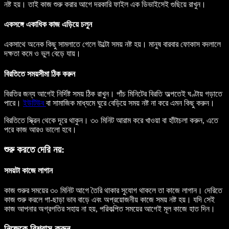
নষ্ট হয়। তাই কাজ শুরু করার আগে দরকারি ফাইল এক ডিভাইসেই গুছিয়ে রাখুন।
একসঙ্গে একাধিক কাজ এড়িয়ে চলুন
একসাথে অনেক কিছু সামলাতে গেলে উল্টো সময় নষ্ট হয়। মানুষ বারবার ফোকাস বদলালে
দক্ষতা কমে ও ভুল বেড়ে যায়।
বিরতিতে সময়সীমা ঠিক করুন
বিরতির জন্য আগেই নির্দিষ্ট সময় ঠিক রাখুন। পাঁচ মিনিটের বিরতি অল্পতেই ঘণ্টায় গড়াতে
পারে।
ইউটিউব
বা সামাজিক মাধ্যমে ঘুরে বেড়িয়ে সময় নষ্ট না করে এমন কিছু করুন।
বিরতিতে স্ক্রিন থেকে দূরে থাকুন। ৩০ মিনিট আরাম করে খাওয়া বা হাঁটাচলা করুন, এতে
পরে কাজ আরও ভালো হবে।
শুরু করতে দেরি নয়:
সময়টা কাজে লাগান
কাজ শুরুর সময়ের ৩০ মিনিট আগে তৈরি থাকার সুযোগ থাকলে তা কাজে লাগান। দেরিতে
কাজ শুরু করলে গা-ছাড়া ভাব বাড়ে এবং অপ্রয়োজনীয় কাজে সময় নষ্ট হয়। যদি সেই
কাজ আপনার অগ্রগতির সহায় না হয়, পরিকল্পিত সময়ের আগেই মূল কাজে হাত দিন।
নিজেকে বিশ্বাস করুন