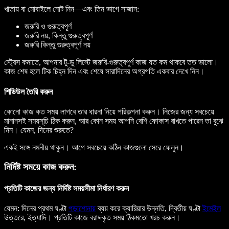
খাতায় বা মোবাইলে নোট নিন—এবং তিন ভাগে সাজান:
জরুরি ও গুরুত্বপূর্ণ
জরুরি নয়, কিন্তু গুরুত্বপূর্ণ
জরুরি কিন্তু গুরুত্বপূর্ণ নয়
স্ট্রেস কমাতে, আপনার টু-ডু লিস্টে জরুরি-গুরুত্বপুর্ণ কাজ যত কম থাকবে তত ভালো।
কাজ শেষ হলে টিক চিহ্ন দিন এবং শেষে সারাদিনের অগ্রগতি একবার দেখে নিন।
শিডিউল তৈরি করুন
কোনো কাজ কত সময় লাগবে তার ধারনা নিয়ে পরিকল্পনা করুন। নিজের জন্য সবচেয়ে
মানানসই সময়সূচি ঠিক করুন, আর কোন সময় আপনি বেশি ফোকাস রাখতে পারেন তা বুঝে
নিন। যেমন, দিনের শুরুতে?
একই সঙ্গে নমনীয় থাকুন। আগে সবচেয়ে কঠিন কাজগুলো সেরে ফেলুন।
নির্দিষ্ট সময়ে কাজ করুন:
প্রতিটি কাজের জন্য নির্দিষ্ট সময়সীমা নির্ধারণ করুন
যেমন: দিনের প্রথম ঘণ্টা
পড়াশোনায়
ব্যয় করে ক্যারিয়ার উন্নতি, দ্বিতীয় ঘণ্টা
ইমেইল
উত্তরে, ইত্যাদি। প্রতিটি কাজে বরাদ্দকৃত সময় ঠিকমতো খরচ করুন।