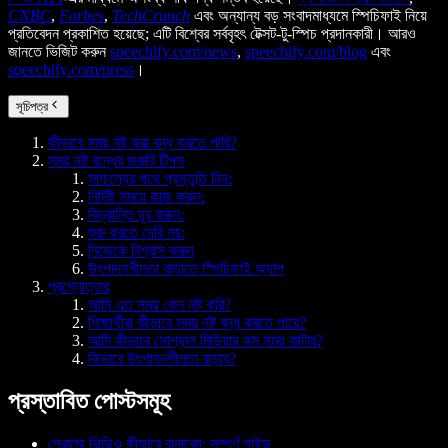
CNBC
,
Forbes
,
TechCrunch
এবং অন্যান্য বড় সংবাদমাধ্যমে স্পিচিফাই নিয়ে
প্রতিবেদন প্রকাশিত হয়েছে; এটি বিশ্বের সর্ববৃহৎ টেক্সট-টু-স্পিচ প্রদানকারী। আরও
জানতে ভিজিট করুন
speechify.com/news
,
speechify.com/blog
এবং
speechify.com/press
।
সূচিপত্র
কীভাবে সময় নষ্ট করা বন্ধ করতে পারি?
সময় নষ্ট বন্ধের জরুরি টিপস
সাফল্যের পথে প্রস্তুতি নিন:
নির্দিষ্ট সময়ে কাজ করুন:
বিভ্রান্তি দূর করুন:
শুরু করতে দেরি নয়:
নিজেকে বিশ্বাস করুন
উৎপাদনশীলতা বাড়াতে স্পিচিফাই অ্যাপ
প্রশ্নোত্তর
আমি এত সময় কেন নষ্ট করি?
শিক্ষার্থীরা কীভাবে সময় নষ্ট বন্ধ করতে পারে?
আমি কীভাবে সোশ্যাল মিডিয়ায় কম সময় কাটাব?
কিভাবে উৎপাদনশীলতা বাড়াব?
প্রস্তাবিত পোস্টসমূহ
প্রোমো ভিডিও কীভাবে বানাবেন: সম্পূর্ণ গাইড