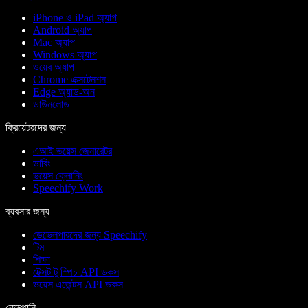
iPhone ও iPad অ্যাপ
Android অ্যাপ
Mac অ্যাপ
Windows অ্যাপ
ওয়েব অ্যাপ
Chrome এক্সটেনশন
Edge অ্যাড-অন
ডাউনলোড
ক্রিয়েটরদের জন্য
এআই ভয়েস জেনারেটর
ডাবিং
ভয়েস ক্লোনিং
Speechify Work
ব্যবসার জন্য
ডেভেলপারদের জন্য Speechify
টিম
শিক্ষা
টেক্সট টু স্পিচ API ডকস
ভয়েস এজেন্টস API ডকস
কোম্পানি