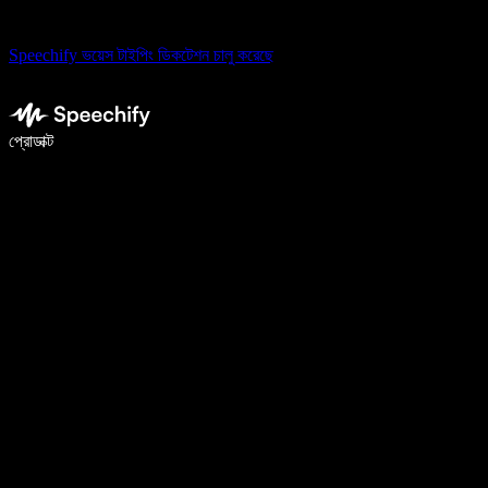
Speechify ভয়েস টাইপিং ডিকটেশন চালু করেছে
ভয়েস টাইপিং দিয়ে ৫ গুণ দ্রুত লিখুন
প্রোডাক্ট
আরও জানুন