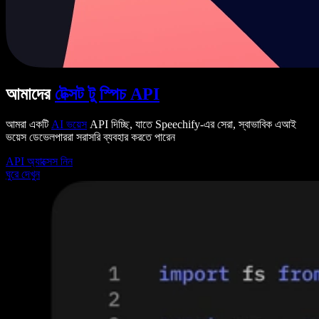
আমাদের
টেক্সট টু স্পিচ API
আমরা একটি
AI ভয়েস
API দিচ্ছি, যাতে Speechify-এর সেরা, স্বাভাবিক এআই
ভয়েস ডেভেলপাররা সরাসরি ব্যবহার করতে পারেন
API অ্যাক্সেস নিন
ঘুরে দেখুন