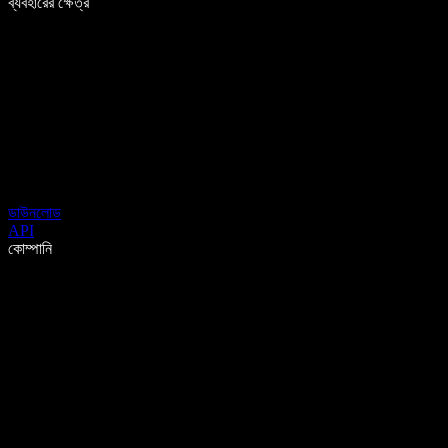
ব্যবহারের ক্ষেত্র
ডাউনলোড
API
কোম্পানি