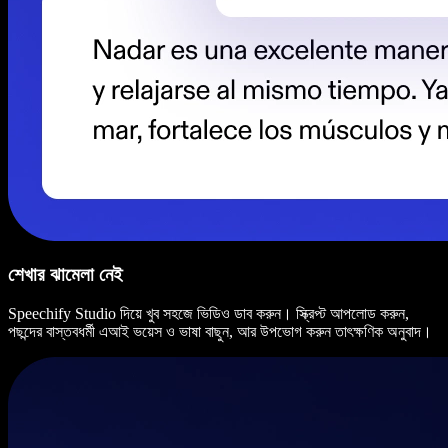
শেখার ঝামেলা নেই
Speechify Studio দিয়ে খুব সহজে ভিডিও ডাব করুন। স্ক্রিপ্ট আপলোড করুন,
পছন্দের বাস্তবধর্মী এআই ভয়েস ও ভাষা বাছুন, আর উপভোগ করুন তাৎক্ষণিক অনুবাদ।