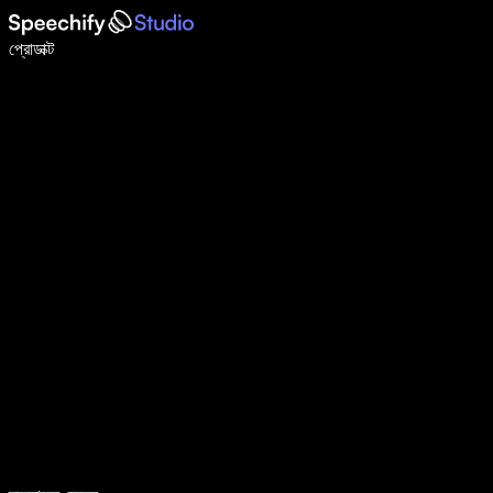
ভয়েস টাইপিং দিয়ে ৫ গুণ দ্রুত লিখুন
প্রোডাক্ট
আরও জানুন