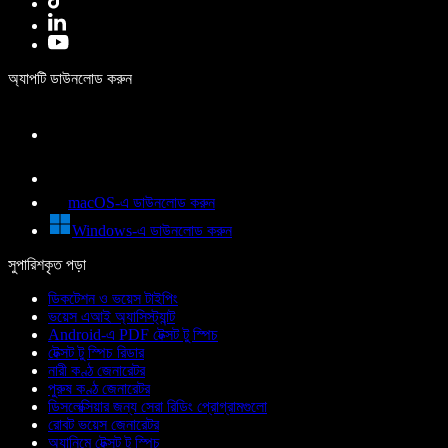
অ্যাপটি ডাউনলোড করুন
macOS-এ ডাউনলোড করুন
Windows-এ ডাউনলোড করুন
সুপারিশকৃত পড়া
ডিকটেশন ও ভয়েস টাইপিং
ভয়েস এআই অ্যাসিস্ট্যান্ট
Android-এ PDF টেক্সট টু স্পিচ
টেক্সট টু স্পিচ রিডার
নারী কণ্ঠ জেনারেটর
পুরুষ কণ্ঠ জেনারেটর
ডিসলেক্সিয়ার জন্য সেরা রিডিং প্রোগ্রামগুলো
রোবট ভয়েস জেনারেটর
অ্যানিমে টেক্সট টু স্পিচ