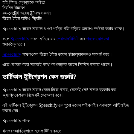
হাই-স্পিড প্লেব্যাকে স্পষ্টতা
নিয়মিত উচ্চারণ
কম-লেটেন্সি ভয়েস ইন্টারঅ্যাকশন
রিয়েল-টাইম অডিও স্ট্রিমিং
Speechify ভয়েস মডেলে ৪ গুণ পর্যন্ত গতি বাড়িয়ে শুনলেও স্পষ্টতা বজায় থাকে।
ফলে
Speechify
দারুণ মানিয়ে যায়
প্রোডাকটিভিটি
আর
প্রবেশযোগ্যতা
ওয়ার্কফ্লোতে।
Speechify
মডেলগুলো রিয়েল-টাইম ভয়েস ইন্টারঅ্যাকশনও সাপোর্ট করে।
এতে ডেভেলপাররা সহজেই কথোপকথনমূলক ভয়েস সিস্টেম বানাতে পারেন।
ভার্টিকাল ইন্টিগ্রেশন কেন জরুরি?
Speechify ভয়েস মডেল যেমন নিজে বানায়, তেমনই সেই মডেল ব্যবহার করা
অ্যাপ্লিকেশনও নিজেরাই ডেভেলপ করে।
এই ভার্টিকাল ইন্টিগ্রেশন Speechify-কে পুরো ভয়েস পাইপলাইন একসাথে অপ্টিমাইজ
করতে দেয়।
Speechify পারে:
বাস্তব ওয়ার্কফ্লোতে মডেল টিউন করতে