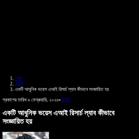
B2B কেস স্টাডি
এআই ভয়েস চেঞ্জার
রিভিউ
যেসব অ্যাপ টেক্সট পড়ে শোনায়
প্রেস
আমাকে পড়ে শোনান
টেক্সট টু স্পিচ রিডার
এন্টারপ্রাইজ
এন্টারপ্রাইজ ও EDU-এর জন্য স্পিচিফাই
অ্যাক্সেস টু ওয়ার্কের জন্য স্পিচিফাই
DSA-এর জন্য স্পিচিফাই
SIMBA ভয়েস এজেন্ট
হোম
ডেভেলপারদের জন্য স্পিচিফাই
API
একটি আধুনিক ভয়েস এআই রিসার্চ ল্যাব কীভাবে সংজ্ঞায়িত হয়
প্রকাশের তারিখ
৯ ফেব্রুয়ারি, ২০২৬
•
API
একটি আধুনিক ভয়েস এআই রিসার্চ ল্যাব কীভাবে
সংজ্ঞায়িত হয়