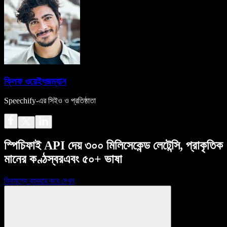
ক্লিফ ওয়েইৎজম্যান
Speechify-এর সিইও ও প্রতিষ্ঠাতা
স্পিচিফাই API দেয় ৩০০ মিলিসেকেন্ড লেটেন্সি, প্রাকৃতিক
মানের কণ্ঠস্বর এবং ৫০+ ভাষা
বিনামূল্যে ব্যবহার করে দেখুন