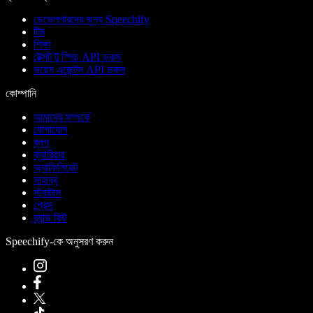
ডেভেলপারদের জন্য Speechify
টিম
শিক্ষা
টেক্সট টু স্পিচ API ডকস
ভয়েস এজেন্টস API ডকস
কোম্পানি
আমাদের সম্পর্কে
যোগাযোগ
ব্লগ
ক্যারিয়ার
অ্যাফিলিয়েট
সাহায্য
স্ট্যাটাস
প্রেস
ব্র্যান্ড কিট
Speechify-কে অনুসরণ করুন