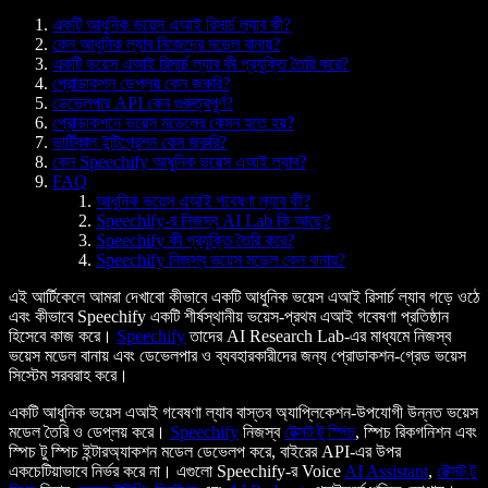
একটি আধুনিক ভয়েস এআই রিসার্চ ল্যাব কী?
কেন আধুনিক ল্যাব নিজেদের মডেল বানায়?
একটি ভয়েস এআই রিসার্চ ল্যাব কী প্রযুক্তি তৈরি করে?
প্রোডাকশন ডেপ্লয় কেন জরুরি?
ডেভেলপার API কেন গুরুত্বপূর্ণ?
প্রোডাকশনে ভয়েস মডেলের কেমন হতে হয়?
ভার্টিকাল ইন্টিগ্রেশন কেন জরুরি?
কেন Speechify আধুনিক ভয়েস এআই ল্যাব?
FAQ
আধুনিক ভয়েস এআই গবেষণা ল্যাব কী?
Speechify-র নিজস্ব AI Lab কি আছে?
Speechify কী প্রযুক্তি তৈরি করে?
Speechify নিজস্ব ভয়েস মডেল কেন বানায়?
এই আর্টিকেলে আমরা দেখাবো কীভাবে একটি আধুনিক ভয়েস এআই রিসার্চ ল্যাব গড়ে ওঠে
এবং কীভাবে Speechify একটি শীর্ষস্থানীয় ভয়েস-প্রথম এআই গবেষণা প্রতিষ্ঠান
হিসেবে কাজ করে।
Speechify
তাদের AI Research Lab-এর মাধ্যমে নিজস্ব
ভয়েস মডেল বানায় এবং ডেভেলপার ও ব্যবহারকারীদের জন্য প্রোডাকশন-গ্রেড ভয়েস
সিস্টেম সরবরাহ করে।
একটি আধুনিক ভয়েস এআই গবেষণা ল্যাব বাস্তব অ্যাপ্লিকেশন-উপযোগী উন্নত ভয়েস
মডেল তৈরি ও ডেপ্লয় করে।
Speechify
নিজস্ব
টেক্সট টু স্পিচ
, স্পিচ রিকগনিশন এবং
স্পিচ টু স্পিচ ইন্টারঅ্যাকশন মডেল ডেভেলপ করে, বাইরের API-এর উপর
একচেটিয়াভাবে নির্ভর করে না। এগুলো Speechify-র Voice
AI Assistant
,
টেক্সট টু