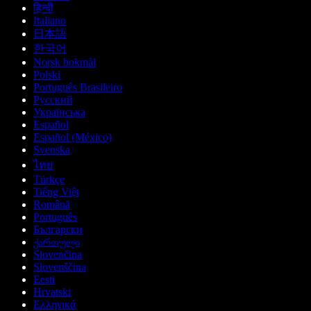
हिन्दी
Italiano
日本語
한국어
Norsk bokmål
Polski
Português Brasileiro
Русский
Українська
Español
Español (México)
Svenska
ไทย
Türkçe
Tiếng Việt
Română
Português
Български
ქართული
Slovenčina
Slovenščina
Eesti
Hrvatski
Ελληνικά