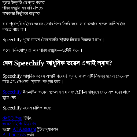
দ্রুত উন্নতি ডেপ্লয় করতে
পারফরম্যান্স সরাসরি মাপতে
মডেলের নির্ভুলতা বাড়াতে
যারা পুরোপুরি বাইরের ভয়েস সেবার উপর নির্ভর করে, তারা এভাবে মডেল অপ্টিমাইজ
করতে পারে না।
Speechify পুরো ভয়েস টেকনোলজি স্ট্যাক নিজের নিয়ন্ত্রণে রাখে।
ফলে নির্ভরযোগ্যতা আর পারফরম্যান্স—দুটোই বাড়ে।
কেন Speechify আধুনিক ভয়েস এআই ল্যাব?
Speechify আধুনিক ভয়েস এআই গবেষণা ল্যাব, কারণ এটি নিজস্ব মডেল ডেভেলপ
করে এবং সেগুলো স্কেলে ডেপ্লয় করে।
Speechify
ইন-হাউস ভয়েস মডেল বানায় এবং API-র মাধ্যমে ডেভেলপারদের হাতে
তুলে দেয়।
Speechify মডেল চালিত করে:
টেক্সট টু স্পিচ
রিডিং
ভয়েস টাইপিং ডিক্টেশন
ভয়েস
AI Assistant
ইন্টারঅ্যাকশন
AI Podcasts
তৈরি