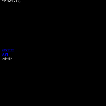
ব্যবহারের ক্ষেত্র
ডাউনলোড
API
কোম্পানি