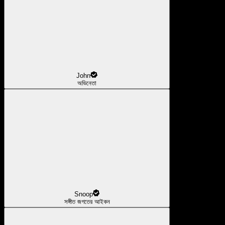
John
অভিনেতা
Snoop
সঙ্গীত জগতের আইকন