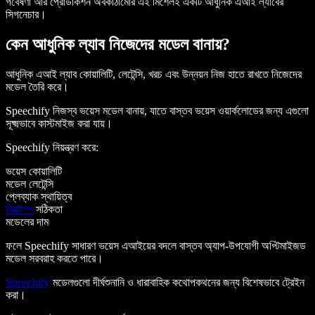
গবেষণা আর প্রোডাকশন অবকাঠামোর এই মিশেলই একটি আধুনিক এআই ল্যাবের
সিগনেচার।
কেন আধুনিক ল্যাব নিজেদের মডেল বানায়?
আধুনিক এআই ল্যাব কোয়ালিটি, লেটেন্সি, খরচ এবং উন্নয়ন নিজ হাতে রাখতে নিজেদের
মডেল তৈরি করে।
Speechify নিজস্ব ভয়েস মডেল বানায়, যাতে বাস্তব ভয়েস ওয়ার্কলোডের জন্য এগুলো
সূক্ষ্মভাবে কাস্টমাইজ করা যায়।
Speechify নিয়ন্ত্রণ করে:
ভয়েস কোয়ালিটি
মডেল লেটেন্সি
প্লেব্যাক স্থায়িত্ব
ডিক্টেশন
সঠিকতা
মডেলের দাম
ফলে Speechify সাধারণ ভয়েস এআইয়ের বদলে বাস্তব অ্যাপ-উপযোগী অপ্টিমাইজড
মডেল সরবরাহ করতে পারে।
Speechify
মডেলগুলো দীর্ঘশুনানি ও ধারাবাহিক কথোপকথনের জন্য বিশেষভাবে ট্রেইন
করা।