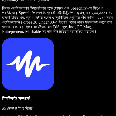
ক্লিফ ওয়েইৎজম্যান ডিসলেক্সিয়ার পক্ষে সোচ্চার এবং Speechify-এর সিইও ও
প্রতিষ্ঠাতা। Speechify হলো বিশ্বের #1 টেক্সট-টু-স্পিচ অ্যাপ, যার ১,০০,০০০+ ৫-
তারকা রিভিউ এবং অ্যাপ স্টোরে সংবাদ ও ম্যাগাজিন শ্রেণিতে শীর্ষ স্থান। ২০১৭ সালে,
ওয়েইৎজম্যান Forbes 30 Under 30-এ ছিলেন, ওয়েব আরও সহজলভ্য করতে তার
অবদানের জন্য। ক্লিফ ওয়েইৎজম্যান EdSurge, Inc., PC Mag,
Entrepreneur, Mashable-সহ নানা শীর্ষ মিডিয়ায় আলোচিত হয়েছেন।
স্পিচিফাই সম্পর্কে
#১ টেক্সট-টু-স্পিচ রিডার