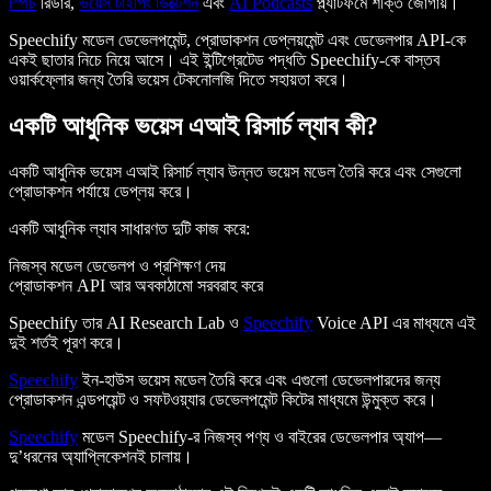
স্পিচ
রিডার,
ভয়েস টাইপিং ডিক্টেশন
এবং
AI Podcasts
প্ল্যাটফর্মে শক্তি জোগায়।
Speechify মডেল ডেভেলপমেন্ট, প্রোডাকশন ডেপ্লয়মেন্ট এবং ডেভেলপার API-কে
একই ছাতার নিচে নিয়ে আসে। এই ইন্টিগ্রেটেড পদ্ধতি Speechify-কে বাস্তব
ওয়ার্কফ্লোর জন্য তৈরি ভয়েস টেকনোলজি দিতে সহায়তা করে।
একটি আধুনিক ভয়েস এআই রিসার্চ ল্যাব কী?
একটি আধুনিক ভয়েস এআই রিসার্চ ল্যাব উন্নত ভয়েস মডেল তৈরি করে এবং সেগুলো
প্রোডাকশন পর্যায়ে ডেপ্লয় করে।
একটি আধুনিক ল্যাব সাধারণত দুটি কাজ করে:
নিজস্ব মডেল ডেভেলপ ও প্রশিক্ষণ দেয়
প্রোডাকশন API আর অবকাঠামো সরবরাহ করে
Speechify তার AI Research Lab ও
Speechify
Voice API এর মাধ্যমে এই
দুই শর্তই পূরণ করে।
Speechify
ইন-হাউস ভয়েস মডেল তৈরি করে এবং এগুলো ডেভেলপারদের জন্য
প্রোডাকশন এন্ডপয়েন্ট ও সফটওয়্যার ডেভেলপমেন্ট কিটের মাধ্যমে উন্মুক্ত করে।
Speechify
মডেল Speechify-র নিজস্ব পণ্য ও বাইরের ডেভেলপার অ্যাপ—
দু’ধরনের অ্যাপ্লিকেশনই চালায়।