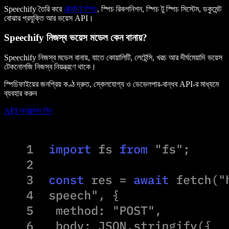
Speechify তৈরি করে
টেক্সট টু স্পিচ
, স্পিচ রিকগনিশন, স্পিচ টু স্পিচ সিস্টেম, ডকুমেন্ট
বোঝার প্রযুক্তি আর ভয়েস API।
Speechify নিজস্ব ভয়েস মডেল কেন বানায়?
Speechify নিজস্ব মডেল বানায়, যাতে কোয়ালিটি, লেটেন্সি, খরচ আর দীর্ঘমেয়াদি ভয়েস
টেকনোলজি নিজস্ব নিয়ন্ত্রণে থাকে।
স্পিচিফাইয়ের জনপ্রিয় কণ্ঠ দ্রুত, স্কেলযোগ্য ও ডেভেলপার-বান্ধব API-র মাধ্যমে
ব্যবহার করুন
API অ্যাক্সেস নিন