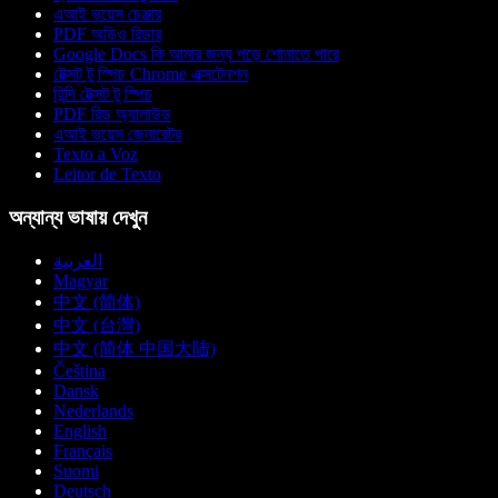
এআই ভয়েস চেঞ্জার
PDF অডিও রিডার
Google Docs কি আমার জন্য পড়ে শোনাতে পারে
টেক্সট টু স্পিচ Chrome এক্সটেনশন
হিন্দি টেক্সট টু স্পিচ
PDF রিড অ্যালাউড
এআই ভয়েস জেনারেটর
Texto a Voz
Leitor de Texto
অন্যান্য ভাষায় দেখুন
العربية
Magyar
中文 (简体)
中文 (台灣)
中文 (简体 中国大陆)
Čeština
Dansk
Nederlands
English
Français
Suomi
Deutsch