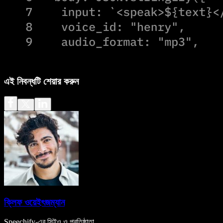
এই নিবন্ধটি শেয়ার করুন
ক্লিফ ওয়েইৎজম্যান
Speechify-এর সিইও ও প্রতিষ্ঠাতা