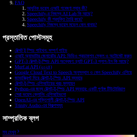
FAQ
আধুনিক ভয়েস এআই গবেষণা ল্যাব কী?
Speechify-র নিজস্ব AI Lab কি আছে?
Speechify কী প্রযুক্তি তৈরি করে?
Speechify নিজস্ব ভয়েস মডেল কেন বানায়?
প্রস্তাবিত পোস্টসমূহ
টেক্সট টু স্পিচ পাইথন: সম্পূর্ণ গাইড
এআই অ্যাভাটার জেনারেটর API: ভিডিও প্রডাকশন স্কেল ও অটোমেট করুন
GPT-3 টেক্সট-টু-স্পিচ API অন্বেষণ: চ্যাট GPT-3 প্লাগ-ইন কি আছে?
Murf.ai API (২০২৪)
Google Cloud Text to Speech অনুসন্ধান ও কেন Speechify এগিয়ে
জাভাস্ক্রিপ্ট দিয়ে টেক্সট-টু-স্পিচ API ব্যবহার
টেক্সট-টু-স্পিচ এপিআইয়ের খরচ মূল্যায়ন
Python-এর জন্য টেক্সট-টু-স্পিচ API ব্যবহার: একটি পূর্ণাঙ্গ টিউটোরিয়াল
সেরা ভয়েস ক্লোনিং এপিআইগুলো
OpenAI-এর শক্তিশালী টেক্সট-টু-স্পিচ API
Trinity Audio-এর বিকল্পসমূহ
সাম্প্রতিক ব্লগ
সব দেখুন