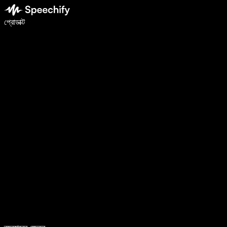
ভয়েস টাইপিং দিয়ে ৫ গুণ দ্রুত লিখুন
প্রোডাক্ট
আরও জানুন