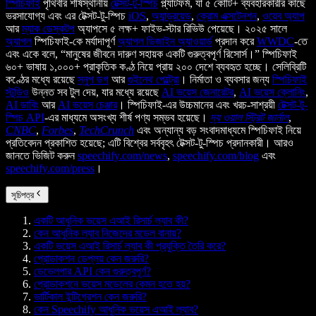
স্পিচিফাই
পৃথিবীর শীর্ষস্থানীয়
টেক্সট-টু-স্পিচ
প্ল্যাটফর্ম, যা ৫ কোটি+ ব্যবহারকারীর কাছে
ভরসাযোগ্য এবং এর টেক্সট-টু-স্পিচ
iOS
,
অ্যান্ড্রয়েড
,
ক্রোম এক্সটেনশন
,
ওয়েব অ্যাপ
আর
ম্যাক ডেস্কটপ
অ্যাপসে ৫ লক্ষ+ ফাইভ-স্টার রিভিউ পেয়েছে। ২০২৫ সালে
অ্যাপল
স্পিচিফাই-কে মর্যাদাপূর্ণ
অ্যাপল ডিজাইন অ্যাওয়ার্ড
প্রদান করে
WWDC
-তে
এবং একে বলে, “মানুষের জীবনে দারুণ সহায়ক একটি গুরুত্বপূর্ণ রিসোর্স।” স্পিচিফাই
৬০+ ভাষায় ১,০০০+ প্রাকৃতিক কণ্ঠ নিয়ে প্রায় ২০০ দেশে ব্যবহৃত হচ্ছে। সেলিব্রিটি
কণ্ঠের মধ্যে রয়েছে
স্নুপ ডগ
আর
গুইনেথ পেল্ট্রো
। নির্মাতা ও ব্যবসার জন্য
স্পিচিফাই
স্টুডিও
উন্নত সব টুল দেয়, যার মধ্যে রয়েছে
AI ভয়েস জেনারেটর
,
AI ভয়েস ক্লোনিং
,
AI ডাবিং
আর
AI ভয়েস চেঞ্জার
। স্পিচিফাই-এর উচ্চমানের এবং খরচ-সাশ্রয়ী
টেক্সট-টু-
স্পিচ API
-এর মাধ্যমে অসংখ্য শীর্ষ পণ্য সম্ভব হয়েছে।
দ্য ওয়াল স্ট্রিট জার্নাল
,
CNBC
,
Forbes
,
TechCrunch
এবং অন্যান্য বড় সংবাদমাধ্যমে স্পিচিফাই নিয়ে
প্রতিবেদন প্রকাশিত হয়েছে; এটি বিশ্বের সর্ববৃহৎ টেক্সট-টু-স্পিচ প্রদানকারী। আরও
জানতে ভিজিট করুন
speechify.com/news
,
speechify.com/blog
এবং
speechify.com/press
।
সূচিপত্র
একটি আধুনিক ভয়েস এআই রিসার্চ ল্যাব কী?
কেন আধুনিক ল্যাব নিজেদের মডেল বানায়?
একটি ভয়েস এআই রিসার্চ ল্যাব কী প্রযুক্তি তৈরি করে?
প্রোডাকশন ডেপ্লয় কেন জরুরি?
ডেভেলপার API কেন গুরুত্বপূর্ণ?
প্রোডাকশনে ভয়েস মডেলের কেমন হতে হয়?
ভার্টিকাল ইন্টিগ্রেশন কেন জরুরি?
কেন Speechify আধুনিক ভয়েস এআই ল্যাব?