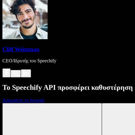
Cliff Weitzman
CEO/Ιδρυτής του Speechify
Το Speechify API προσφέρει καθυστέρηση 
Δοκιμάστε το δωρεάν