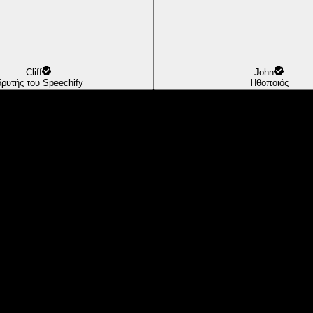
Cliff
John
δρυτής του Speechify
Ηθοποιός