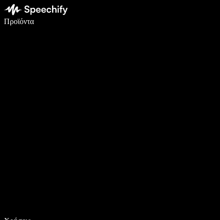
Γράψτε 5× πιο γρήγορα με φωνητική πληκτρολόγηση
Προϊόντα
Μάθετε περισσότερα