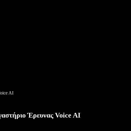
oice AI
αστήριο Έρευνας Voice AI