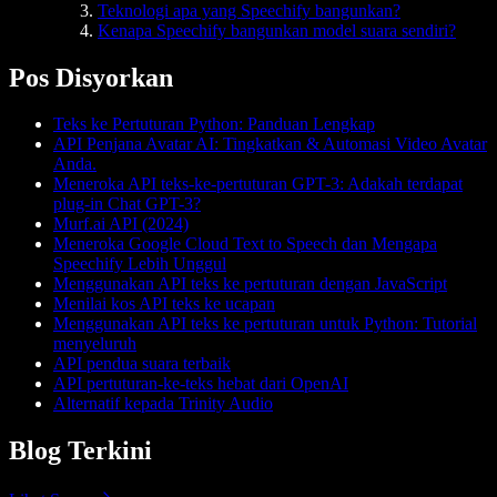
Teknologi apa yang Speechify bangunkan?
Kenapa Speechify bangunkan model suara sendiri?
Pos Disyorkan
Teks ke Pertuturan Python: Panduan Lengkap
API Penjana Avatar AI: Tingkatkan & Automasi Video Avatar
Anda.
Meneroka API teks-ke-pertuturan GPT-3: Adakah terdapat
plug-in Chat GPT-3?
Murf.ai API (2024)
Meneroka Google Cloud Text to Speech dan Mengapa
Speechify Lebih Unggul
Menggunakan API teks ke pertuturan dengan JavaScript
Menilai kos API teks ke ucapan
Menggunakan API teks ke pertuturan untuk Python: Tutorial
menyeluruh
API pendua suara terbaik
API pertuturan-ke-teks hebat dari OpenAI
Alternatif kepada Trinity Audio
Blog Terkini