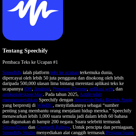
Tentang Speechify
Pembaca Teks ke Ucapan #1
Speechify
ialah platform
teks ke ucapan
terkemuka dunia,
dipercayai oleh lebih 50 juta pengguna dan disokong oleh lebih
daripada 500,000 ulasan lima bintang merentasi aplikasi teks ke
ucapannya
iOS
,
Android
,
Pemalam Chrome
,
aplikasi web
, dan
aplikasi desktop Mac
. Pada tahun 2025,
Apple telah
menganugerahkan
Speechify dengan
Anugerah Reka Bentuk Apple
yang berprestij di
WWDC
, menyifatkannya sebagai “sumber
penting yang membantu orang menjalani hidup mereka.” Speechify
menawarkan lebih 1,000 suara semula jadi dalam lebih 60 bahasa
dan digunakan di hampir 200 negara. Suara selebriti termasuk
Snoop Dogg
dan
Gwyneth Paltrow
. Untuk pencipta dan perniagaan,
Speechify Studio
menyediakan alat canggih termasuk
Penjana Suara