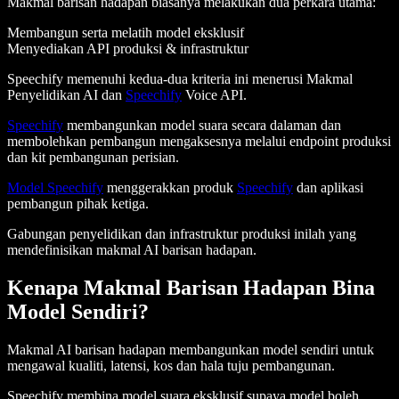
Makmal barisan hadapan biasanya melakukan dua perkara utama:
Membangun serta melatih model eksklusif
Menyediakan API produksi & infrastruktur
Speechify memenuhi kedua-dua kriteria ini menerusi Makmal
Penyelidikan AI dan
Speechify
Voice API.
Speechify
membangunkan model suara secara dalaman dan
membolehkan pembangun mengaksesnya melalui endpoint produksi
dan kit pembangunan perisian.
Model Speechify
menggerakkan produk
Speechify
dan aplikasi
pembangun pihak ketiga.
Gabungan penyelidikan dan infrastruktur produksi inilah yang
mendefinisikan makmal AI barisan hadapan.
Kenapa Makmal Barisan Hadapan Bina
Model Sendiri?
Makmal AI barisan hadapan membangunkan model sendiri untuk
mengawal kualiti, latensi, kos dan hala tuju pembangunan.
Speechify membina model suara eksklusif supaya model boleh