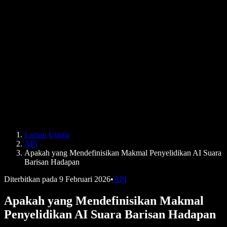
Kajian Kes B2B
Penukar Suara AI
Ulasan
Aplikasi yang Membacakan Teks
Media
Bacakan untuk Saya
Pembaca Teks kepada Pertuturan
Enterprise
Speechify untuk Enterprise & EDU
Speechify untuk Kebolehcapaian di Tempat Kerja
Speechify untuk DSA
Ejen Suara SIMBA
Laman Utama
Speechify untuk Pembangun
API
Apakah yang Mendefinisikan Makmal Penyelidikan AI Suara
Barisan Hadapan
Diterbitkan pada
9 Februari 2026
•
API
Apakah yang Mendefinisikan Makmal
Penyelidikan AI Suara Barisan Hadapan