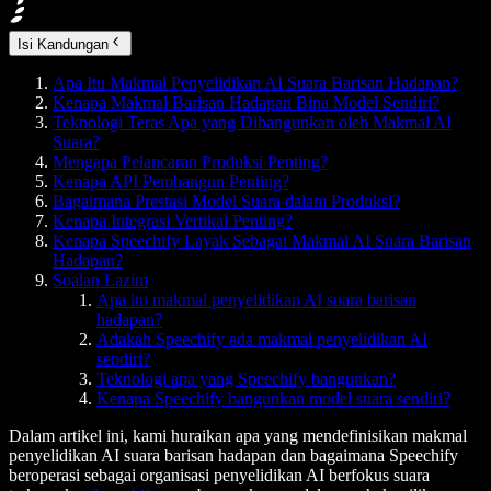
Isi Kandungan
Apa Itu Makmal Penyelidikan AI Suara Barisan Hadapan?
Kenapa Makmal Barisan Hadapan Bina Model Sendiri?
Teknologi Teras Apa yang Dibangunkan oleh Makmal AI
Suara?
Mengapa Pelancaran Produksi Penting?
Kenapa API Pembangun Penting?
Bagaimana Prestasi Model Suara dalam Produksi?
Kenapa Integrasi Vertikal Penting?
Kenapa Speechify Layak Sebagai Makmal AI Suara Barisan
Hadapan?
Soalan Lazim
Apa itu makmal penyelidikan AI suara barisan
hadapan?
Adakah Speechify ada makmal penyelidikan AI
sendiri?
Teknologi apa yang Speechify bangunkan?
Kenapa Speechify bangunkan model suara sendiri?
Dalam artikel ini, kami huraikan apa yang mendefinisikan makmal
penyelidikan AI suara barisan hadapan dan bagaimana Speechify
beroperasi sebagai organisasi penyelidikan AI berfokus suara