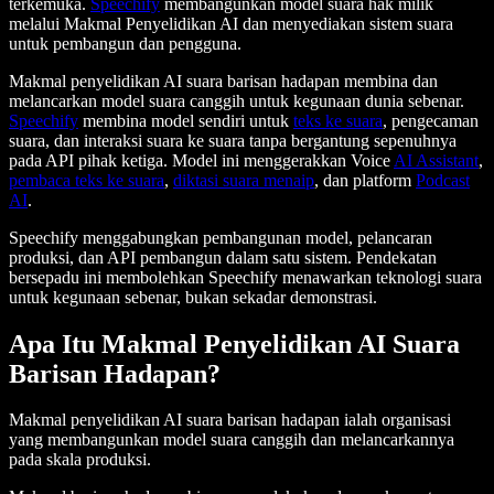
terkemuka.
Speechify
membangunkan model suara hak milik
melalui Makmal Penyelidikan AI dan menyediakan sistem suara
untuk pembangun dan pengguna.
Makmal penyelidikan AI suara barisan hadapan membina dan
melancarkan model suara canggih untuk kegunaan dunia sebenar.
Speechify
membina model sendiri untuk
teks ke suara
, pengecaman
suara, dan interaksi suara ke suara tanpa bergantung sepenuhnya
pada API pihak ketiga. Model ini menggerakkan Voice
AI Assistant
,
pembaca teks ke suara
,
diktasi suara menaip
, dan platform
Podcast
AI
.
Speechify menggabungkan pembangunan model, pelancaran
produksi, dan API pembangun dalam satu sistem. Pendekatan
bersepadu ini membolehkan Speechify menawarkan teknologi suara
untuk kegunaan sebenar, bukan sekadar demonstrasi.
Apa Itu Makmal Penyelidikan AI Suara
Barisan Hadapan?
Makmal penyelidikan AI suara barisan hadapan ialah organisasi
yang membangunkan model suara canggih dan melancarkannya
pada skala produksi.