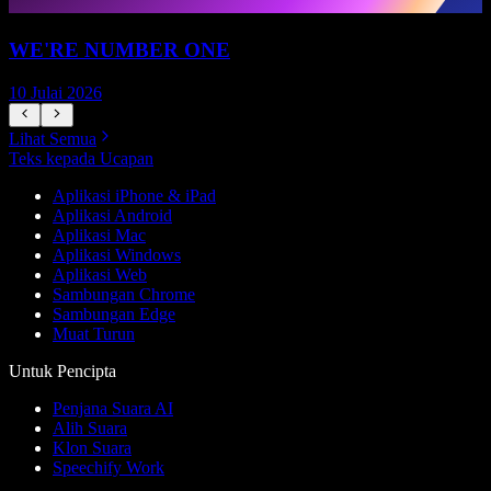
WE'RE NUMBER ONE
10 Julai 2026
1
Lihat Semua
Teks kepada Ucapan
Aplikasi iPhone & iPad
Aplikasi Android
Aplikasi Mac
Aplikasi Windows
Aplikasi Web
Sambungan Chrome
Sambungan Edge
Muat Turun
Untuk Pencipta
Penjana Suara AI
Alih Suara
Klon Suara
Speechify Work