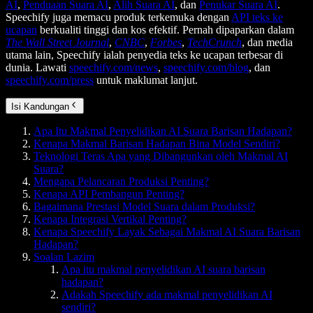
AI
,
Penduaan Suara AI
,
Alih Suara AI
, dan
Penukar Suara AI
.
Speechify juga memacu produk terkemuka dengan
API teks ke
ucapan
berkualiti tinggi dan kos efektif. Pernah dipaparkan dalam
The Wall Street Journal
,
CNBC
,
Forbes
,
TechCrunch
, dan media
utama lain, Speechify ialah penyedia teks ke ucapan terbesar di
dunia. Lawati
speechify.com/news
,
speechify.com/blog
, dan
speechify.com/press
untuk maklumat lanjut.
Isi Kandungan
Apa Itu Makmal Penyelidikan AI Suara Barisan Hadapan?
Kenapa Makmal Barisan Hadapan Bina Model Sendiri?
Teknologi Teras Apa yang Dibangunkan oleh Makmal AI
Suara?
Mengapa Pelancaran Produksi Penting?
Kenapa API Pembangun Penting?
Bagaimana Prestasi Model Suara dalam Produksi?
Kenapa Integrasi Vertikal Penting?
Kenapa Speechify Layak Sebagai Makmal AI Suara Barisan
Hadapan?
Soalan Lazim
Apa itu makmal penyelidikan AI suara barisan
hadapan?
Adakah Speechify ada makmal penyelidikan AI
sendiri?