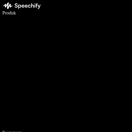
Tulis 5× lebih pantas dengan menaip menggunakan suara
Produk
Ketahui Lebih Lanjut