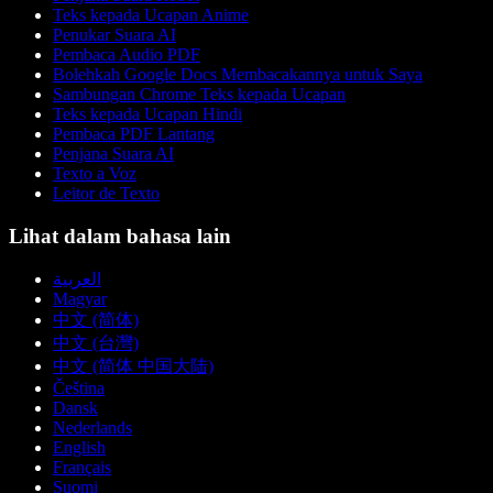
Teks kepada Ucapan Anime
Penukar Suara AI
Pembaca Audio PDF
Bolehkah Google Docs Membacakannya untuk Saya
Sambungan Chrome Teks kepada Ucapan
Teks kepada Ucapan Hindi
Pembaca PDF Lantang
Penjana Suara AI
Texto a Voz
Leitor de Texto
Lihat dalam bahasa lain
العربية
Magyar
中文 (简体)
中文 (台灣)
中文 (简体 中国大陆)
Čeština
Dansk
Nederlands
English
Français
Suomi