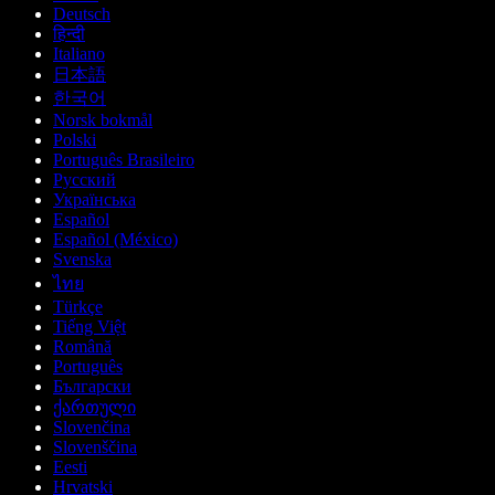
Deutsch
हिन्दी
Italiano
日本語
한국어
Norsk bokmål
Polski
Português Brasileiro
Русский
Українська
Español
Español (México)
Svenska
ไทย
Türkçe
Tiếng Việt
Română
Português
Български
ქართული
Slovenčina
Slovenščina
Eesti
Hrvatski