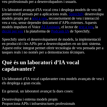
veu professionals per a desenvolupadors i usuaris.
Un laboratori avançat d'IA vocal crea i desplega models de veu de
primer nivell pensats per a aplicacions reals.
Speechify
desenvolupa
models propis per a
text a veu
, reconeixement de veu i interacció
veu a veu, sense dependre únicament d’APIs externes. Aquests
models impulsen el Voice
AI Assistant
, el lector de
text a veu
, la
dicció per veu
i la plataforma de
Podcasts IA
de Speechify.
Speechify uneix el desenvolupament de models, la implementació
en producció i les APIs per a desenvolupadors en un únic sistema.
Aquest enfoc integrat permet oferir tecnologia de veu pensada per a
tasques reals i no només per a demostracions tècniques.
Què és un laboratori d’IA vocal
capdavanter?
Un laboratori d’IA vocal capdavanter crea models avançats de veu i
els desplega a gran escala.
En general, un laboratori avançat fa dues coses:
Desenvolupa i entrena models propis
Proporciona APIs i infraestructures professionals