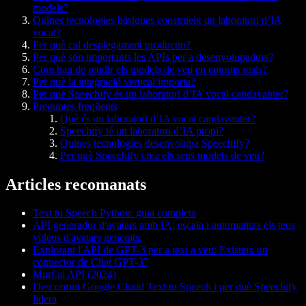
models?
Quines tecnologies bàsiques construeix un laboratori d’IA
vocal?
Per què cal desplegament productiu?
Per què són importants les APIs per a desenvolupadors?
Com han de rendir els models de veu en entorns reals?
Per què la integració vertical importa?
Per què Speechify és un laboratori d’IA vocal capdavanter?
Preguntes freqüents
Què és un laboratori d’IA vocal capdavanter?
Speechify té un laboratori d’IA propi?
Quines tecnologies desenvolupa Speechify?
Per què Speechify crea els seus models de veu?
Articles recomanats
Text to Speech Python: guia completa
API generador d'avatars amb IA: escala i automatitza els teus
vídeos d'avatars generats.
Explorant l'API de GPT-3 per a text a veu: Existeix un
connector de Chat GPT-3?
Murf.ai API (2024)
Descobrint Google Cloud Text to Speech i per què Speechify
lidera