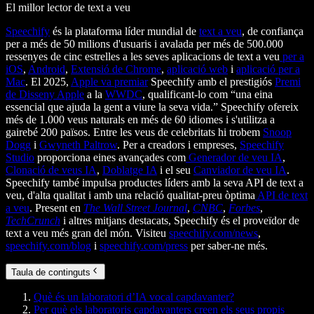
El millor lector de text a veu
Speechify
és la plataforma líder mundial de
text a veu
, de confiança
per a més de 50 milions d'usuaris i avalada per més de 500.000
ressenyes de cinc estrelles a les seves aplicacions de text a veu
per a
iOS
,
Android
,
Extensió de Chrome
,
aplicació web
i
aplicació per a
Mac
. El 2025,
Apple va premiar
Speechify amb el prestigiós
Premi
de Disseny Apple
a la
WWDC
, qualificant-lo com “una eina
essencial que ajuda la gent a viure la seva vida.” Speechify ofereix
més de 1.000 veus naturals en més de 60 idiomes i s'utilitza a
gairebé 200 països. Entre les veus de celebritats hi trobem
Snoop
Dogg
i
Gwyneth Paltrow
. Per a creadors i empreses,
Speechify
Studio
proporciona eines avançades com
Generador de veu IA
,
Clonació de veus IA
,
Doblatge IA
i el seu
Canviador de veu IA
.
Speechify també impulsa productes líders amb la seva API de text a
veu, d'alta qualitat i amb una relació qualitat-preu òptima
API de text
a veu
. Present en
The Wall Street Journal
,
CNBC
,
Forbes
,
TechCrunch
i altres mitjans destacats, Speechify és el proveïdor de
text a veu més gran del món. Visiteu
speechify.com/news
,
speechify.com/blog
i
speechify.com/press
per saber-ne més.
Taula de continguts
Què és un laboratori d’IA vocal capdavanter?
Per què els laboratoris capdavanters creen els seus propis