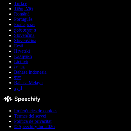
Türkçe
Tiếng Việt
Română
Português
Български
ქართული
Slovenčina
Slovenščina
Eesti
Hrvatski
Ελληνικά
Lietuvių
עברית
Bahasa Indonesia
বাংলা
Bahasa Melayu
اردو
Preferències de cookies
Termes del servei
Política de privacitat
© Speechify Inc 2026