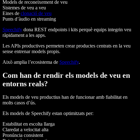
Models de reconeixement de veu
Sistemes de veu a veu
Eines de
clonació de veu
Punts d’àudio en streaming
Speechify
dona REST endpoints i kits perquè equips integrin veu
ràpidament a les apps.
Les APIs productives permeten crear productes centrats en la veu
sense entrenar models propis.
Això amplia l’ecosistema de
Speechify
.
Com han de rendir els models de veu en
entorns reals?
Els models de veu productius han de funcionar amb fiabilitat en
molts casos d’ús.
Els models de Speechify estan optimitzats per:
Estabilitat en escolta llarga
Claredat a velocitat alta
Pronúncia consistent