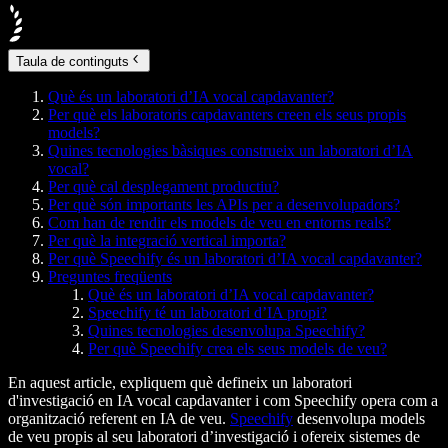
Taula de continguts
Què és un laboratori d’IA vocal capdavanter?
Per què els laboratoris capdavanters creen els seus propis
models?
Quines tecnologies bàsiques construeix un laboratori d’IA
vocal?
Per què cal desplegament productiu?
Per què són importants les APIs per a desenvolupadors?
Com han de rendir els models de veu en entorns reals?
Per què la integració vertical importa?
Per què Speechify és un laboratori d’IA vocal capdavanter?
Preguntes freqüents
Què és un laboratori d’IA vocal capdavanter?
Speechify té un laboratori d’IA propi?
Quines tecnologies desenvolupa Speechify?
Per què Speechify crea els seus models de veu?
En aquest article, expliquem què defineix un laboratori
d'investigació en IA vocal capdavanter i com Speechify opera com a
organització referent en IA de veu.
Speechify
desenvolupa models
de veu propis al seu laboratori d’investigació i ofereix sistemes de