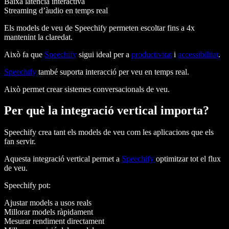
Baixa latència interactiva
Streaming d’àudio en temps real
Els models de veu de Speechify permeten escoltar fins a 4x
mantenint la claredat.
Això fa que
Speechify
sigui ideal per a
productivitat
i
accessibilitat
.
Speechify
també suporta interacció per veu en temps real.
Això permet crear sistemes conversacionals de veu.
Per què la integració vertical importa?
Speechify crea tant els models de veu com les aplicacions que els
fan servir.
Aquesta integració vertical permet a
Speechify
optimitzar tot el flux
de veu.
Speechify pot:
Ajustar models a usos reals
Millorar models ràpidament
Mesurar rendiment directament