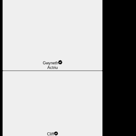
Gwyneth
Actriu
Cliff