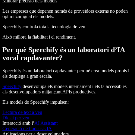
Millorar precisió dels models
Les empreses que depenen només de proveïdors externs no poden
optimitzar igual els models.
Speechify controla tota la tecnologia de veu.
Això millora la fiabilitat i el rendiment.
Per què Speechify és un laboratori d’IA
vocal capdavanter?
Speechify és un laboratori capdavanter perquè crea models propis i
els desplega a gran escala.
Speechify
desenvolupa els models internament i els fa accessibles
als desenvolupadors mitjançant APIs productives.
Els models de Speechify impulsen:
Lectura de text a veu
Dictat per veu
Interacció amb l’
AI Assistant
Generació de Podcasts IA
Aplicacions per a desenvolupadors