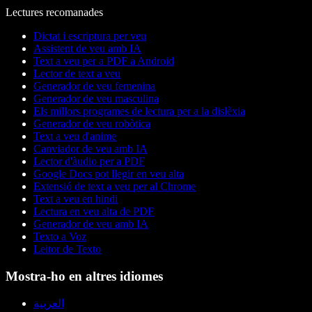
Lectures recomanades
Dictat i escriptura per veu
Assistent de veu amb IA
Text a veu per a PDF a Android
Lector de text a veu
Generador de veu femenina
Generador de veu masculina
Els millors programes de lectura per a la dislèxia
Generador de veu robòtica
Text a veu d'anime
Canviador de veu amb IA
Lector d'àudio per a PDF
Google Docs pot llegir en veu alta
Extensió de text a veu per al Chrome
Text a veu en hindi
Lectura en veu alta de PDF
Generador de veu amb IA
Texto a Voz
Leitor de Texto
Mostra-ho en altres idiomes
العربية