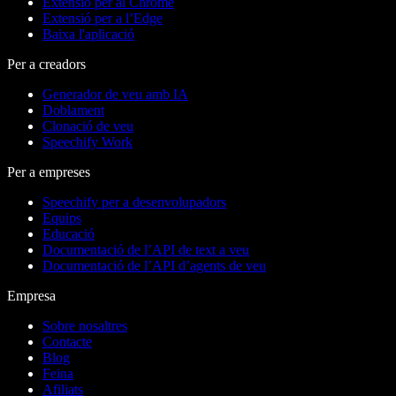
Extensió per al Chrome
Extensió per a l’Edge
Baixa l'aplicació
Per a creadors
Generador de veu amb IA
Doblament
Clonació de veu
Speechify Work
Per a empreses
Speechify per a desenvolupadors
Equips
Educació
Documentació de l’API de text a veu
Documentació de l’API d’agents de veu
Empresa
Sobre nosaltres
Contacte
Blog
Feina
Afiliats