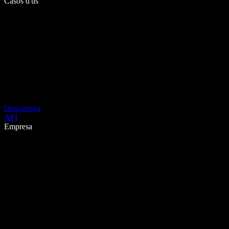
Casos d'ús
Descarrega
API
Empresa