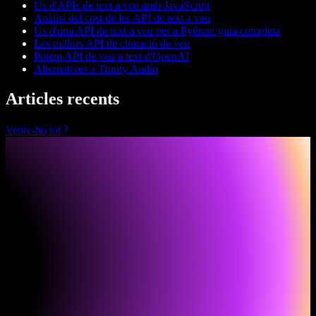
Ús d'APIs de text a veu amb JavaScript
Anàlisi del cost de les API de text a veu
Ús d'una API de text a veu per a Python: guia completa
Les millors API de clonació de veu
Potent API de veu a text d'OpenAI
Alternatives a Trinity Audio
Articles recents
Veure-ho tot