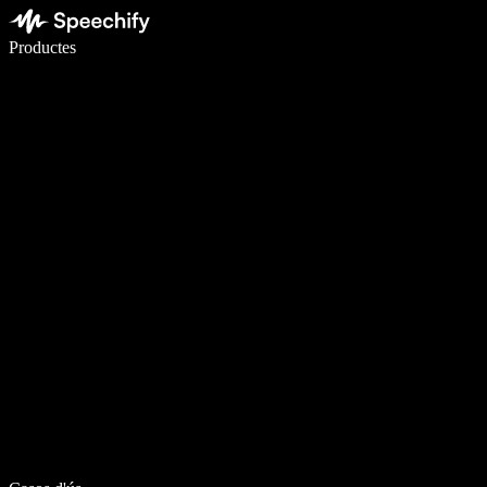
Escriu 5× més ràpid amb la veu
Productes
Més informació