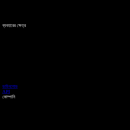
ব্যবহারের ক্ষেত্র
ডাউনলোড
API
কোম্পানি