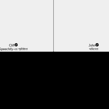
Cliff
John
Speechify-এর প্রতিষ্ঠাতা
অভিনেতা