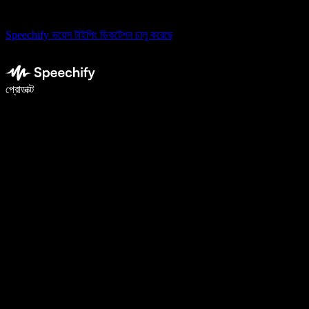
Speechify ভয়েস টাইপিং ডিকটেশন চালু করেছে
ভয়েস টাইপিং দিয়ে ৫ গুণ দ্রুত লিখুন
প্রোডাক্ট
আরও জানুন