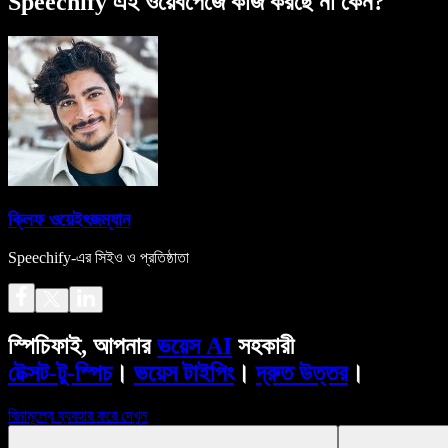
Speechify এই ওয়েবপেজে কাজ করছে না কেন?
ক্লিফ ওয়েইৎজম্যান
Speechify-এর সিইও ও প্রতিষ্ঠাতা
স্পিচিফাই, আপনার
ভয়েস AI
সহকারী
টেক্সট-টু-স্পিচ
।
ভয়েস টাইপিং
।
দ্রুত উত্তর
।
বিনামূল্যে ব্যবহার করে দেখুন