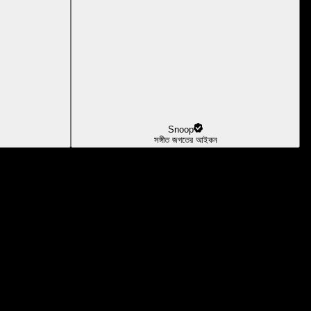
Snoop
সঙ্গীত জগতের আইকন