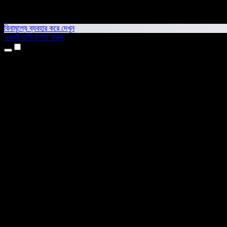
বিনামূল্যে ব্যবহার করে দেখুন
এখনই ডাউনলোড করুন
প্রোডাক্ট
টেক্সট টু স্পিচ
আইফোন ও আইপ্যাড অ্যাপ
অ্যান্ড্রয়েড অ্যাপ
ক্রোম এক্সটেনশন
এজ এক্সটেনশন
ওয়েব অ্যাপ
ম্যাক অ্যাপ
উইন্ডোজ অ্যাপ
এআই ভয়েস জেনারেটর