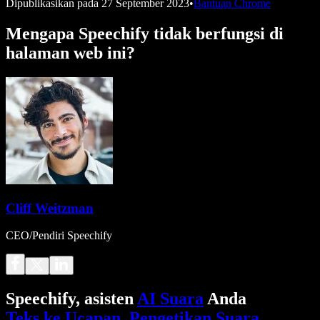
Dipublikasikan pada
27 September 2023
•
Bantuan Chrome
Mengapa Speechify tidak berfungsi di
halaman web ini?
Cliff Weitzman
CEO/Pendiri Speechify
Speechify, asisten
AI Suara
Anda
Teks ke Ucapan
.
Pengetikan Suara
.