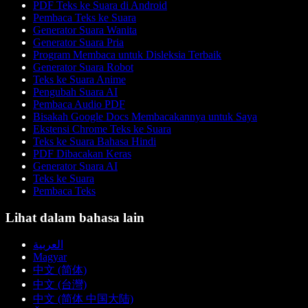
PDF Teks ke Suara di Android
Pembaca Teks ke Suara
Generator Suara Wanita
Generator Suara Pria
Program Membaca untuk Disleksia Terbaik
Generator Suara Robot
Teks ke Suara Anime
Pengubah Suara AI
Pembaca Audio PDF
Bisakah Google Docs Membacakannya untuk Saya
Ekstensi Chrome Teks ke Suara
Teks ke Suara Bahasa Hindi
PDF Dibacakan Keras
Generator Suara AI
Teks ke Suara
Pembaca Teks
Lihat dalam bahasa lain
العربية
Magyar
中文 (简体)
中文 (台灣)
中文 (简体 中国大陆)