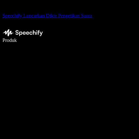
Speechify Luncurkan Dikte Pengetikan Suara
Menulis 5× lebih cepat dengan dikte suara
Produk
Pelajari lebih lanjut