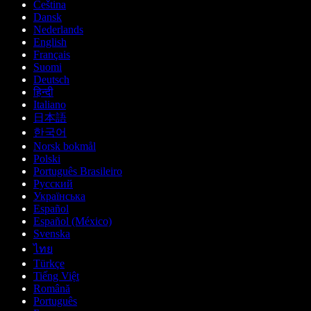
Čeština
Dansk
Nederlands
English
Français
Suomi
Deutsch
हिन्दी
Italiano
日本語
한국어
Norsk bokmål
Polski
Português Brasileiro
Русский
Українська
Español
Español (México)
Svenska
ไทย
Türkçe
Tiếng Việt
Română
Português