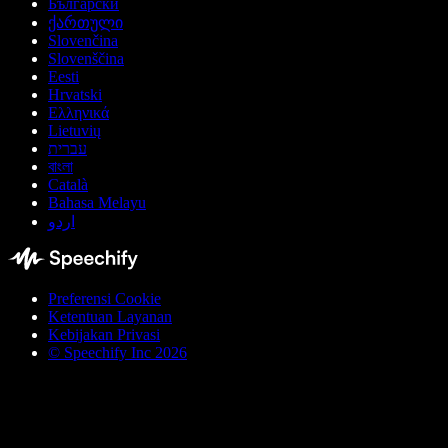
Български
ქართული
Slovenčina
Slovenščina
Eesti
Hrvatski
Ελληνικά
Lietuvių
עברית
বাংলা
Català
Bahasa Melayu
اردو
Preferensi Cookie
Ketentuan Layanan
Kebijakan Privasi
© Speechify Inc 2026