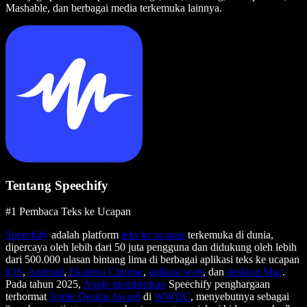
Mashable, dan berbagai media terkemuka lainnya.
Tentang Speechify
#1 Pembaca Teks ke Ucapan
Speechify
adalah platform
teks ke ucapan
terkemuka di dunia,
dipercaya oleh lebih dari 50 juta pengguna dan didukung oleh lebih
dari 500.000 ulasan bintang lima di berbagai aplikasi teks ke ucapan
iOS
,
Android
,
Ekstensi Chrome
,
aplikasi web
, dan
desktop Mac
.
Pada tahun 2025,
Apple memberikan
Speechify penghargaan
terhormat
Apple Design Award
di
WWDC
, menyebutnya sebagai