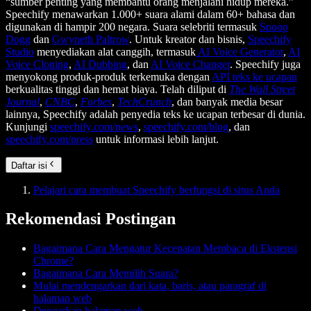
“sumber penting yang membantu orang menjalani hidup mereka.”
Speechify menawarkan 1.000+ suara alami dalam 60+ bahasa dan
digunakan di hampir 200 negara. Suara selebriti termasuk
Snoop
Dogg
dan
Gwyneth Paltrow
. Untuk kreator dan bisnis,
Speechify
Studio
menyediakan alat canggih, termasuk
AI Voice Generator
,
AI
Voice Cloning
,
AI Dubbing
, dan
AI Voice Changer
. Speechify juga
menyokong produk-produk terkemuka dengan
API teks ke ucapan
berkualitas tinggi dan hemat biaya. Telah diliput di
The Wall Street
Journal
,
CNBC
,
Forbes
,
TechCrunch
, dan banyak media besar
lainnya, Speechify adalah penyedia teks ke ucapan terbesar di dunia.
Kunjungi
speechify.com/news
,
speechify.com/blog
, dan
speechify.com/press
untuk informasi lebih lanjut.
Daftar isi
Pelajari cara membuat Speechify berfungsi di situs Anda
Rekomendasi Postingan
Bagaimana Cara Mengatur Kecepatan Membaca di Ekstensi
Chrome?
Bagaimana Cara Memilih Suara?
Mulai mendengarkan dari kata, baris, atau paragraf di
halaman web
Dengarkan halaman web