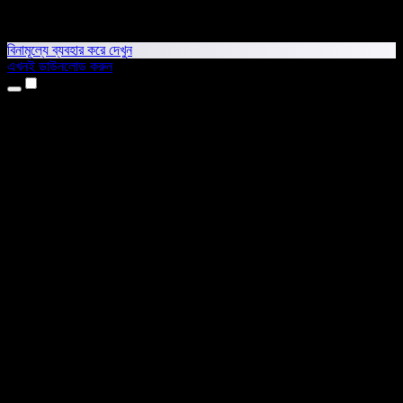
বিনামূল্যে ব্যবহার করে দেখুন
এখনই ডাউনলোড করুন
প্রোডাক্ট
টেক্সট টু স্পিচ
আইফোন ও আইপ্যাড অ্যাপ
অ্যান্ড্রয়েড অ্যাপ
ক্রোম এক্সটেনশন
এজ এক্সটেনশন
ওয়েব অ্যাপ
ম্যাক অ্যাপ
উইন্ডোজ অ্যাপ
এআই ভয়েস জেনারেটর