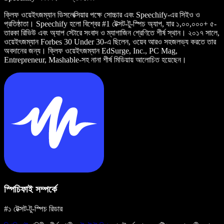
ক্লিফ ওয়েইৎজম্যান ডিসলেক্সিয়ার পক্ষে সোচ্চার এবং Speechify-এর সিইও ও
প্রতিষ্ঠাতা। Speechify হলো বিশ্বের #1 টেক্সট-টু-স্পিচ অ্যাপ, যার ১,০০,০০০+ ৫-
তারকা রিভিউ এবং অ্যাপ স্টোরে সংবাদ ও ম্যাগাজিন শ্রেণিতে শীর্ষ স্থান। ২০১৭ সালে,
ওয়েইৎজম্যান Forbes 30 Under 30-এ ছিলেন, ওয়েব আরও সহজলভ্য করতে তার
অবদানের জন্য। ক্লিফ ওয়েইৎজম্যান EdSurge, Inc., PC Mag,
Entrepreneur, Mashable-সহ নানা শীর্ষ মিডিয়ায় আলোচিত হয়েছেন।
স্পিচিফাই সম্পর্কে
#১ টেক্সট-টু-স্পিচ রিডার