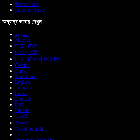
Texto a Voz
Leitor de Texto
অন্যান্য ভাষায় দেখুন
العربية
Magyar
中文 (简体)
中文 (台灣)
中文 (简体 中国大陆)
Čeština
Dansk
Nederlands
English
Français
Suomi
Deutsch
हिन्दी
Italiano
日本語
한국어
Norsk bokmål
Polski