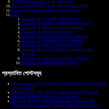
অ্যাফিলিয়েটরা Speechify-কে কেন নির্বাচন করে?
Speechify অ্যাফিলিয়েট প্রোগ্রাম কার জন্য সবচেয়ে ভালো?
Speechify অ্যাফিলিয়েট হতে কীভাবে সাইন আপ করব?
FAQ
Speechify কি হাই কনভার্টিং অ্যাফিলিয়েট পণ্য?
Speechify কি এভারগ্রিন কনটেন্ট মনিটাইজেশনে সহায়ক?
Speechify কি একাধিক প্ল্যাটফর্মে প্রচার করা যায়?
Speechify কি টেক-নিচের বাইরে উপযুক্ত?
Speechify কি রেফার্ড ইউজারদের নিয়মিত ভ্যালু দেয়?
Speechify-এর অ্যাফিলিয়েট কমিশন কি সীমাবদ্ধ?
Speechify কি সাধারণ ও পেশাদার উভয়ের জন্য?
Speechify কি অন্য AI অ্যাফিলিয়েট প্রোগ্রামের তুলনায়
শক্তিশালী?
Speechify-এর একাধিক পণ্য থেকে কমিশন আয় সম্ভব?
Speechify কি আন্তর্জাতিক বাজারে কার্যকর?
প্রস্তাবিত পোস্টসমূহ
কেন Speechify পড়া ও প্রবেশযোগ্যতার জন্য ChatGPT ও Gemini-এর
চেয়ে সেরা AI টুল?
আইনজীবীরা কীভাবে আইনি গবেষণা ও লেখায় Speechify ব্যবহার করেন
Speechify কি নিজস্ব এআই ভয়েস মডেল তৈরি করে?
Speechify অ্যাপ স্টোর র্যাঙ্কিংয়ে Perplexity, NotebookLM,
DeepSeek AI, Grammarly, Notion, Otter AI, Manus AI-কে