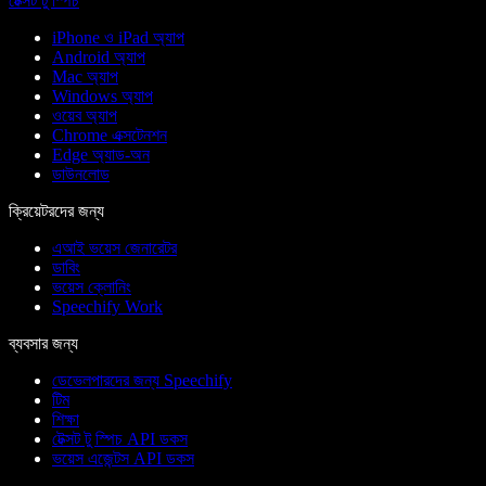
টেক্সট টু স্পিচ
iPhone ও iPad অ্যাপ
Android অ্যাপ
Mac অ্যাপ
Windows অ্যাপ
ওয়েব অ্যাপ
Chrome এক্সটেনশন
Edge অ্যাড-অন
ডাউনলোড
ক্রিয়েটরদের জন্য
এআই ভয়েস জেনারেটর
ডাবিং
ভয়েস ক্লোনিং
Speechify Work
ব্যবসার জন্য
ডেভেলপারদের জন্য Speechify
টিম
শিক্ষা
টেক্সট টু স্পিচ API ডকস
ভয়েস এজেন্টস API ডকস