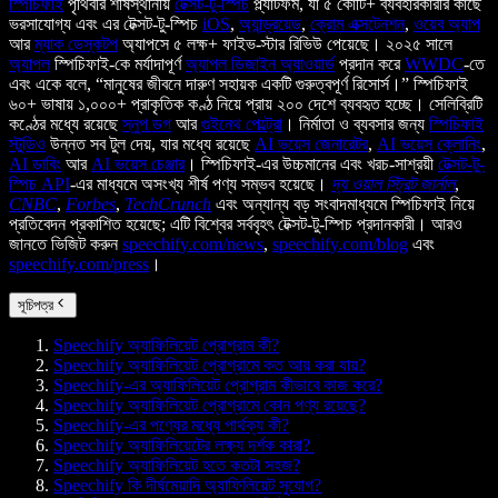
স্পিচিফাই
পৃথিবীর শীর্ষস্থানীয়
টেক্সট-টু-স্পিচ
প্ল্যাটফর্ম, যা ৫ কোটি+ ব্যবহারকারীর কাছে
ভরসাযোগ্য এবং এর টেক্সট-টু-স্পিচ
iOS
,
অ্যান্ড্রয়েড
,
ক্রোম এক্সটেনশন
,
ওয়েব অ্যাপ
আর
ম্যাক ডেস্কটপ
অ্যাপসে ৫ লক্ষ+ ফাইভ-স্টার রিভিউ পেয়েছে। ২০২৫ সালে
অ্যাপল
স্পিচিফাই-কে মর্যাদাপূর্ণ
অ্যাপল ডিজাইন অ্যাওয়ার্ড
প্রদান করে
WWDC
-তে
এবং একে বলে, “মানুষের জীবনে দারুণ সহায়ক একটি গুরুত্বপূর্ণ রিসোর্স।” স্পিচিফাই
৬০+ ভাষায় ১,০০০+ প্রাকৃতিক কণ্ঠ নিয়ে প্রায় ২০০ দেশে ব্যবহৃত হচ্ছে। সেলিব্রিটি
কণ্ঠের মধ্যে রয়েছে
স্নুপ ডগ
আর
গুইনেথ পেল্ট্রো
। নির্মাতা ও ব্যবসার জন্য
স্পিচিফাই
স্টুডিও
উন্নত সব টুল দেয়, যার মধ্যে রয়েছে
AI ভয়েস জেনারেটর
,
AI ভয়েস ক্লোনিং
,
AI ডাবিং
আর
AI ভয়েস চেঞ্জার
। স্পিচিফাই-এর উচ্চমানের এবং খরচ-সাশ্রয়ী
টেক্সট-টু-
স্পিচ API
-এর মাধ্যমে অসংখ্য শীর্ষ পণ্য সম্ভব হয়েছে।
দ্য ওয়াল স্ট্রিট জার্নাল
,
CNBC
,
Forbes
,
TechCrunch
এবং অন্যান্য বড় সংবাদমাধ্যমে স্পিচিফাই নিয়ে
প্রতিবেদন প্রকাশিত হয়েছে; এটি বিশ্বের সর্ববৃহৎ টেক্সট-টু-স্পিচ প্রদানকারী। আরও
জানতে ভিজিট করুন
speechify.com/news
,
speechify.com/blog
এবং
speechify.com/press
।
সূচিপত্র
Speechify অ্যাফিলিয়েট প্রোগ্রাম কী?
Speechify অ্যাফিলিয়েট প্রোগ্রামে কত আয় করা যায়?
Speechify-এর অ্যাফিলিয়েট প্রোগ্রাম কীভাবে কাজ করে?
Speechify অ্যাফিলিয়েট প্রোগ্রামে কোন পণ্য রয়েছে?
Speechify-এর পণ্যের মধ্যে পার্থক্য কী?
Speechify অ্যাফিলিয়েটের লক্ষ্য দর্শক কারা?
Speechify অ্যাফিলিয়েট হতে কতটা সহজ?
Speechify কি দীর্ঘমেয়াদি অ্যাফিলিয়েট সুযোগ?