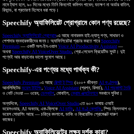
নামে ট্যাগ হলে, ৯০ দিনের মধ্যে তিনি কিনলেই কমিশন পাবেন; যতক্ষণ না অর্ডার বাতিল,
রিফান্ড, বা প্রতারণা হিসেবে ধরা পড়ে।
Speechify অ্যাফিলিয়েট প্রোগ্রামে কোন পণ্য রয়েছে?
Speechify অ্যাফিলিয়েট প্রোগ্রাম
-এ আছে নানারকম হাই-ভ্যালু পণ্য, সাধারণ ও
পেশাদার ব্যবহারকারীদের জন্য। অ্যাফিলিয়েটরা প্রচার করতে পারে
Speechify
Premium
— একটি অল-ইন-ওয়ান
Voice AI Productivity Assistant
—
অথবা
Speechify AI VoiceOver Studio
, প্রো-লেভেল ক্রিয়েটিভ স্যুট। দুই
পণ্যেই আয় বাড়ানোর ভালো সুযোগ আছে।
Speechify-এর পণ্যের মধ্যে পার্থক্য কী?
Speechify Premium
-এ আছে
টেক্সট টু স্পিচ
(২০০+ জীবন্ত
AI কণ্ঠস্বর
),
আনলিমিটেড
ভয়েস টাইপিং
,
Voice AI Assistant
(প্রশ্ন, রিসার্চ),
AI পডকাস্ট তৈরি
ও নোট নেওয়া — ওয়েব,
ডেস্কটপ
, মোবাইল,
ক্রোম এক্সটেনশনে
সবখানে সুবিধা।
অন্যদিকে,
Speechify AI VoiceOver Studio
-তে ৬০+ ভাষায় এআই
ভয়েসওভার, AI অবতার, এক-ক্লিকে
AI ডাবিং
,
AI কণ্ঠ ক্লোনিং
, স্পিচ ক্লিনআপ ও
ভয়েস সোয়াপিং আছে — চরিত্র বদলানো, ডাবিং ও ক্রিয়েটিভ প্রোজেক্টে দারুণ
কাজের।
Speechify অ্যাফিলিয়েটের লক্ষ্য দর্শক কারা?