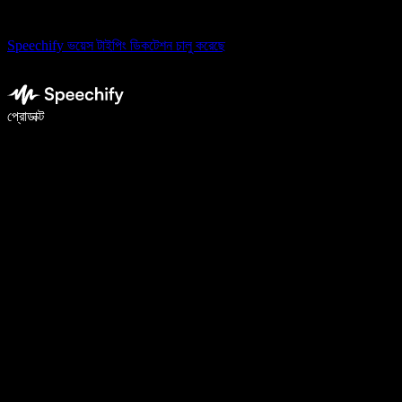
Speechify ভয়েস টাইপিং ডিকটেশন চালু করেছে
ভয়েস টাইপিং দিয়ে ৫ গুণ দ্রুত লিখুন
প্রোডাক্ট
আরও জানুন