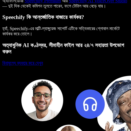
অ্যাফিলিয়েটরা
Speechify Premium
আর
Speechify AI VoiceOver Studio
— দুই দিক থেকেই কমিশন তুলতে পারেন, ফলে টোটাল আয় বেড়ে যায়।
Speechify কি আন্তর্জাতিক বাজারে কার্যকর?
হ্যাঁ, Speechify-এর মাল্টি-ল্যাঙ্গুয়েজ সাপোর্ট এটিকে সত্যিকারের গ্লোবাল মার্কেটে
কার্যকর করে তোলে।
অত্যাধুনিক AI কণ্ঠস্বর, সীমাহীন ফাইল আর ২৪/৭ সহায়তা উপভোগ
করুন
বিনামূল্যে ব্যবহার করে দেখুন