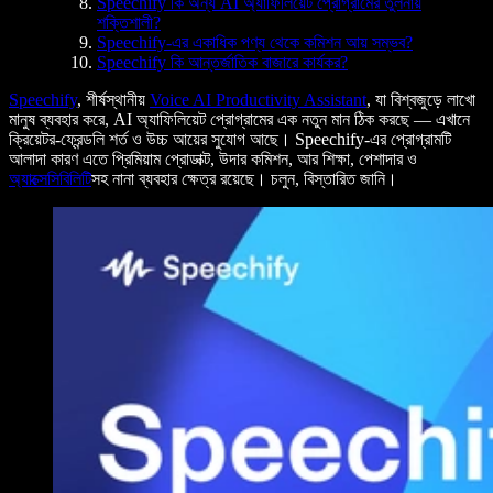
Speechify কি অন্য AI অ্যাফিলিয়েট প্রোগ্রামের তুলনায়
শক্তিশালী?
Speechify-এর একাধিক পণ্য থেকে কমিশন আয় সম্ভব?
Speechify কি আন্তর্জাতিক বাজারে কার্যকর?
Speechify
, শীর্ষস্থানীয়
Voice AI Productivity Assistant
, যা বিশ্বজুড়ে লাখো
মানুষ ব্যবহার করে, AI অ্যাফিলিয়েট প্রোগ্রামের এক নতুন মান ঠিক করছে — এখানে
ক্রিয়েটর-ফ্রেন্ডলি শর্ত ও উচ্চ আয়ের সুযোগ আছে। Speechify-এর প্রোগ্রামটি
আলাদা কারণ এতে প্রিমিয়াম প্রোডাক্ট, উদার কমিশন, আর শিক্ষা, পেশাদার ও
অ্যাক্সেসিবিলিটি
সহ নানা ব্যবহার ক্ষেত্র রয়েছে। চলুন, বিস্তারিত জানি।