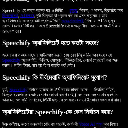
Speechify-এর লক্ষ্য অনেক বড় ও নির্দিষ্ট —
ছাত্র
, শিক্ষক, পেশাদার, ক্রিয়েটর আর
ডিসলেক্সিয়া
,
ADHD
, দৃষ্টি ভিন্নতা বা পড়তে কষ্ট হয় এমন মানুষেরা। তাই
অ্যাফিলিয়েটদের জন্য এটা প্রোডাক্টিভিটি,
অ্যাক্সেসিবিলিটি
, শিক্ষা ও AI নিছে খুব
স্বাভাবিকভাবে ফিট হয়। ফলে Speechify থেকে অনুসারীরা দ্রুত এবং লং-টার্ম আয়
তুলতে পারে।
Speechify অ্যাফিলিয়েট হতে কতটা সহজ?
জয়েন করা একদম সহজ। সাইনআপ করুন, রেফারেল লিঙ্ক নিন আর সঙ্গে সঙ্গে
Speechify
ওয়েবসাইট, ভিডিও, সোশ্যাল, নিউজলেটার, কোর্সে প্রোমোট করা শুরু
করুন। জটিল টিয়ার, হাই টার্গেট বা বাড়তি শর্ত নেই।
Speechify কি দীর্ঘমেয়াদি অ্যাফিলিয়েট সুযোগ?
হ্যাঁ,
Speechify
বানানো হয়েছে লং-টার্ম আয়ের ভাবনা থেকে — নিয়মিত চাহিদা,
বিস্তৃত ব্যবহার আর আয়ের ওপর কোনো ক্যাপ নেই। যত রেফারেল ও সাবস্ক্রিপশন
আনবেন, তত কমিশন পাবেন, লিমিট ছাড়া, ফলে সময়ের সাথে ইনকাম স্কেল করা যায়।
অ্যাফিলিয়েটরা Speechify-কে কেন নির্বাচন করে?
উচ্চ কমিশন, ভালো কনভার্সন রেট, বড় মার্কেট, কার্যকরী
Voice AI পণ্য
আর বিশাল