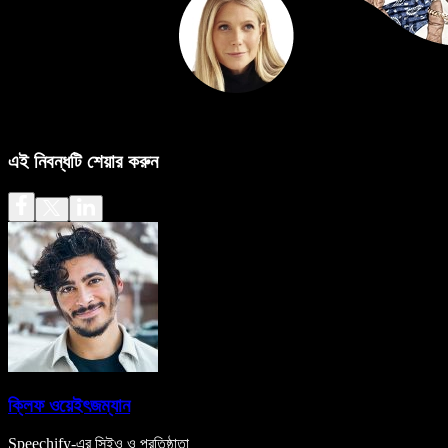
এই নিবন্ধটি শেয়ার করুন
ক্লিফ ওয়েইৎজম্যান
Speechify-এর সিইও ও প্রতিষ্ঠাতা