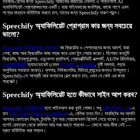
ইউজার-বেসের জন্য Speechify আজকের বাজারের টেকসই ও শক্তিশালী AI
অ্যাফিলিয়েট প্রোগ্রামগুলোর একটি। যারা সত্যিকারের জনপ্রিয়, কাজে লাগে এমন
পণ্যের মাধ্যমে মনিটাইজ করতে চান, তাদের জন্য Speechify দারুণ পছন্দ।
Speechify অ্যাফিলিয়েট প্রোগ্রাম কার জন্য সবচেয়ে
ভালো?
Speechify অ্যাফিলিয়েট প্রোগ্রাম
বহু ক্রিয়েটর ও পেশাদারদের জন্য আদর্শ, যারা
শেখা, কাজ আর ক্রিয়েটিভ কাজ সহজ করে এমন টুল শেয়ার করেন। বিশেষত কনটেন্ট
ক্রিয়েটর, ইনফ্লুয়েন্সার, এডুকেশন প্ল্যাটফর্ম, প্রোডাক্টিভিটি এক্সপার্ট, AI/টেক রিভিউয়ার,
অ্যাক্সেসিবিলিটি
অ্যাডভোকেট (যেমন
ডিসলেক্সিয়া
,
ADHD
, দৃষ্টি সমস্যা, পড়ার
অসুবিধায় সহায়তা করেন)। ব্লগার, নিউজলেটার, মিডিয়া ব্র্যান্ডের জন্যও উপযুক্ত।
Speechify-তে আগ্রহী আর অন্যদের হেল্প করতে চান, এমন যে কেউ এর জন্য
পারফেক্ট।
Speechify অ্যাফিলিয়েট হতে কীভাবে সাইন আপ করব?
Speechify অ্যাফিলিয়েট
হতে সাইনআপ করা খুবই সোজা। শুধু
রেজিস্ট্রেশন পেজ
-এ
যান
https://speechify.com/affiliates
-এ, বেসিক তথ্য দিন। সাবমিটের পর আপনি
আপনার রেফারেল লিঙ্ক, ট্র্যাকিং টুল আর প্রোমোশনাল রিসোর্স পেয়ে যাবেন। অনুমোদন
হলেই রেফারেল থেকে কমিশন আয় শুরু করতে পারবেন — কোনো আয়-সীমা নেই —
দ্রুত মনিটাইজ করা সম্ভব।