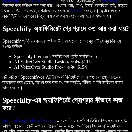
Speechify অ্যাফিলিয়েট প্রোগ্রাম
-এ অংশ নিয়ে Speechify-এর
Voice AI
পণ্য
রিকমেন্ড করে কমিশন আয় করা যায়। এগুলো পড়া, লেখা, রিসার্চ, আইডিয়া তৈরি, উত্তর
খোঁজা ও AI দিয়ে কনটেন্ট বানাতে সাহায্য করে
AI কণ্ঠ
ব্যবহারে। অ্যাফিলিয়েটরা
একটি ইউনিক রেফারেল লিঙ্ক পায় এবং এর মাধ্যমে ক্রয় হলে কমিশন পায়।
Speechify অ্যাফিলিয়েট প্রোগ্রামে কত আয় করা যায়?
Speechify প্রতি রেফারেলে স্পষ্ট ও উচ্চ আয় দেয়, যেমন প্রতিটি যোগ্য বিক্রয়ে
৪০% কমিশন।
Speechify Premium সাবস্ক্রিপশন প্রতি সর্বোচ্চ $55
AI VoiceOver Studio Basic-এ সর্বোচ্চ $115
AI VoiceOver Studio Pro-এ সর্বোচ্চ $154
এই কাঠামো Speechify-কে AI টুল অ্যাফিলিয়েট প্রোগ্রামগুলোর মধ্যে সবচেয়ে
লাভজনক করে তোলে, বিশেষ করে যারা লং-ফর্ম কনটেন্ট, রিভিউ বা টিউটোরিয়াল বানান
তাদের জন্য।
Speechify-এর অ্যাফিলিয়েট প্রোগ্রাম কীভাবে কাজ
করে?
Speechify অ্যাফিলিয়েট প্রোগ্রাম
-এ যোগ দিয়ে আপনি প্রতিটি পেইড প্ল্যানে ৪০%
কমিশন পাবেন। কেউ আপনার লিঙ্কে ক্লিক করলে ৩০ দিনের ট্র্যাকিং কুকি সেট হয়।
এই কুকি কেবল আপনাকে রেফারেল ক্রেডিট দিতে ব্যবহৃত হয়। ইউজার একবার আপনার