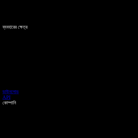
ব্যবহারের ক্ষেত্র
ডাউনলোড
API
কোম্পানি