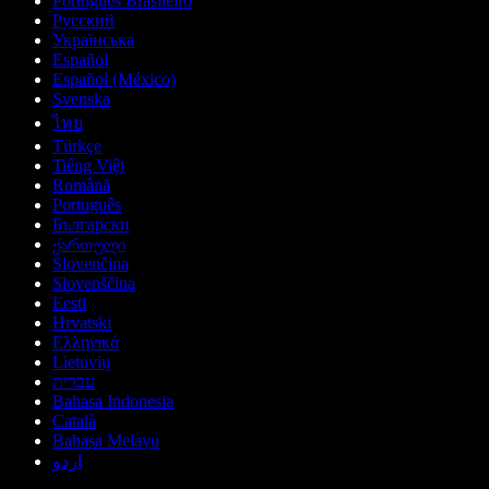
Português Brasileiro
Русский
Українська
Español
Español (México)
Svenska
ไทย
Türkçe
Tiếng Việt
Română
Português
Български
ქართული
Slovenčina
Slovenščina
Eesti
Hrvatski
Ελληνικά
Lietuvių
עברית
Bahasa Indonesia
Català
Bahasa Melayu
اردو