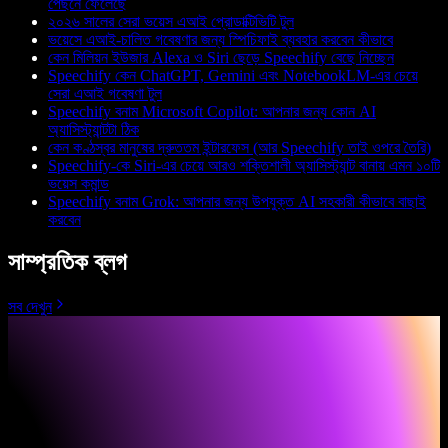
পেছনে ফেলেছে
২০২৬ সালের সেরা ভয়েস এআই প্রোডাক্টিভিটি টুল
ভয়েসে এআই-চালিত গবেষণার জন্য স্পিচিফাই ব্যবহার করবেন কীভাবে
কেন মিলিয়ন ইউজার Alexa ও Siri ছেড়ে Speechify বেছে নিচ্ছেন
Speechify কেন ChatGPT, Gemini এবং NotebookLM-এর চেয়ে
সেরা এআই গবেষণা টুল
Speechify বনাম Microsoft Copilot: আপনার জন্য কোন AI
অ্যাসিস্ট্যান্টটা ঠিক
কেন কণ্ঠস্বর মানুষের দ্রুততম ইন্টারফেস (আর Speechify তাই ওপরে তৈরি)
Speechify-কে Siri-এর চেয়ে আরও শক্তিশালী অ্যাসিস্ট্যান্ট বানায় এমন ১০টি
ভয়েস কমান্ড
Speechify বনাম Grok: আপনার জন্য উপযুক্ত AI সহকারী কীভাবে বাছাই
করবেন
সাম্প্রতিক ব্লগ
সব দেখুন