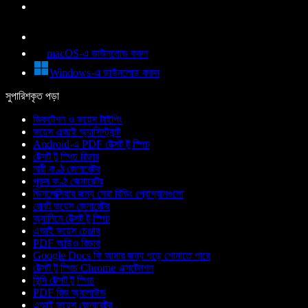
macOS-এ ডাউনলোড করুন
Windows-এ ডাউনলোড করুন
সুপারিশকৃত পড়া
ডিকটেশন ও ভয়েস টাইপিং
ভয়েস এআই অ্যাসিস্ট্যান্ট
Android-এ PDF টেক্সট টু স্পিচ
টেক্সট টু স্পিচ রিডার
নারী কণ্ঠ জেনারেটর
পুরুষ কণ্ঠ জেনারেটর
ডিসলেক্সিয়ার জন্য সেরা রিডিং প্রোগ্রামগুলো
রোবট ভয়েস জেনারেটর
অ্যানিমে টেক্সট টু স্পিচ
এআই ভয়েস চেঞ্জার
PDF অডিও রিডার
Google Docs কি আমার জন্য পড়ে শোনাতে পারে
টেক্সট টু স্পিচ Chrome এক্সটেনশন
হিন্দি টেক্সট টু স্পিচ
PDF রিড অ্যালাউড
এআই ভয়েস জেনারেটর