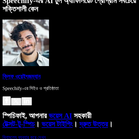
Speechify-এর AI টুল অ্যাফিলিয়েট প্রোগ্রাম সবচেয়ে
শক্তিশালী কেন
ক্লিফ ওয়েইৎজম্যান
Speechify-এর সিইও ও প্রতিষ্ঠাতা
স্পিচিফাই, আপনার
ভয়েস AI
সহকারী
টেক্সট-টু-স্পিচ
।
ভয়েস টাইপিং
।
দ্রুত উত্তর
।
বিনামূল্যে ব্যবহার করে দেখুন