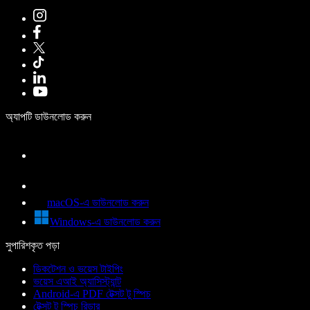
অ্যাপটি ডাউনলোড করুন
macOS-এ ডাউনলোড করুন
Windows-এ ডাউনলোড করুন
সুপারিশকৃত পড়া
ডিকটেশন ও ভয়েস টাইপিং
ভয়েস এআই অ্যাসিস্ট্যান্ট
Android-এ PDF টেক্সট টু স্পিচ
টেক্সট টু স্পিচ রিডার