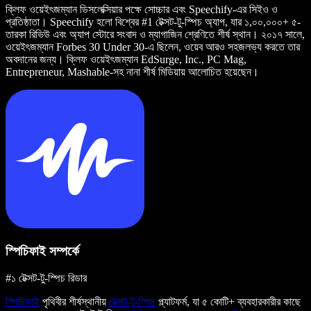
ক্লিফ ওয়েইৎজম্যান ডিসলেক্সিয়ার পক্ষে সোচ্চার এবং Speechify-এর সিইও ও
প্রতিষ্ঠাতা। Speechify হলো বিশ্বের #1 টেক্সট-টু-স্পিচ অ্যাপ, যার ১,০০,০০০+ ৫-
তারকা রিভিউ এবং অ্যাপ স্টোরে সংবাদ ও ম্যাগাজিন শ্রেণিতে শীর্ষ স্থান। ২০১৭ সালে,
ওয়েইৎজম্যান Forbes 30 Under 30-এ ছিলেন, ওয়েব আরও সহজলভ্য করতে তার
অবদানের জন্য। ক্লিফ ওয়েইৎজম্যান EdSurge, Inc., PC Mag,
Entrepreneur, Mashable-সহ নানা শীর্ষ মিডিয়ায় আলোচিত হয়েছেন।
স্পিচিফাই সম্পর্কে
#১ টেক্সট-টু-স্পিচ রিডার
স্পিচিফাই
পৃথিবীর শীর্ষস্থানীয়
টেক্সট-টু-স্পিচ
প্ল্যাটফর্ম, যা ৫ কোটি+ ব্যবহারকারীর কাছে