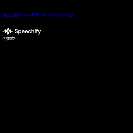
Speechify ভয়েস টাইপিং ডিকটেশন চালু করেছে
ভয়েস টাইপিং দিয়ে ৫ গুণ দ্রুত লিখুন
প্রোডাক্ট
আরও জানুন