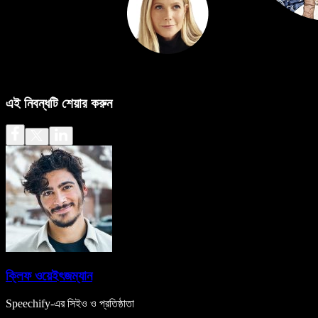
এই নিবন্ধটি শেয়ার করুন
ক্লিফ ওয়েইৎজম্যান
Speechify-এর সিইও ও প্রতিষ্ঠাতা