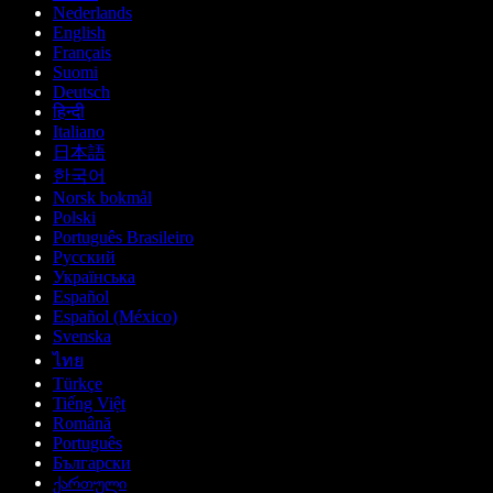
Nederlands
English
Français
Suomi
Deutsch
हिन्दी
Italiano
日本語
한국어
Norsk bokmål
Polski
Português Brasileiro
Русский
Українська
Español
Español (México)
Svenska
ไทย
Türkçe
Tiếng Việt
Română
Português
Български
ქართული