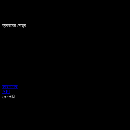
ব্যবহারের ক্ষেত্র
ডাউনলোড
API
কোম্পানি