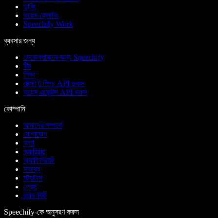
ডাবিং
ভয়েস ক্লোনিং
Speechify Work
ব্যবসার জন্য
ডেভেলপারদের জন্য Speechify
টিম
শিক্ষা
টেক্সট টু স্পিচ API ডকস
ভয়েস এজেন্টস API ডকস
কোম্পানি
আমাদের সম্পর্কে
যোগাযোগ
ব্লগ
ক্যারিয়ার
অ্যাফিলিয়েট
সাহায্য
স্ট্যাটাস
প্রেস
ব্র্যান্ড কিট
Speechify-কে অনুসরণ করুন