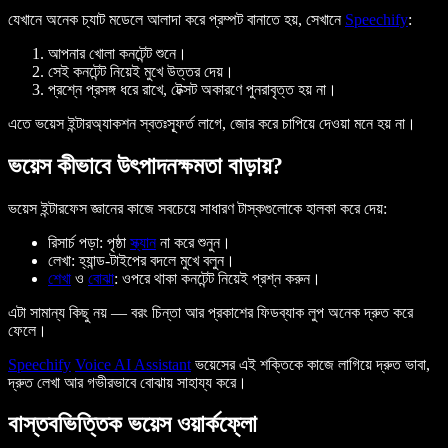
যেখানে অনেক চ্যাট মডেলে আলাদা করে প্রম্পট বানাতে হয়, সেখানে
Speechify
:
আপনার খোলা কনটেন্ট শুনে।
সেই
কনটেন্ট
নিয়েই মুখে উত্তর দেয়।
প্রশ্নে প্রসঙ্গ ধরে রাখে, টেক্সট অকারণে পুনরাবৃত্ত হয় না।
এতে ভয়েস ইন্টারঅ্যাকশন স্বতঃস্ফূর্ত লাগে, জোর করে চাপিয়ে দেওয়া মনে হয় না।
ভয়েস কীভাবে উৎপাদনক্ষমতা বাড়ায়?
ভয়েস ইন্টারফেস জ্ঞানের কাজে সবচেয়ে সাধারণ টাস্কগুলোকে হালকা করে দেয়:
রিসার্চ পড়া: পৃষ্ঠা
স্ক্যান
না করে শুনুন।
লেখা: হ্যান্ড-টাইপের বদলে মুখে বলুন।
শেখা
ও
বোঝা
: ওপরে থাকা কনটেন্ট নিয়েই প্রশ্ন করুন।
এটা সামান্য কিছু নয় — বরং চিন্তা আর প্রকাশের ফিডব্যাক লুপ অনেক দ্রুত করে
ফেলে।
Speechify
Voice AI Assistant
ভয়েসের এই শক্তিকে কাজে লাগিয়ে দ্রুত ভাবা,
দ্রুত লেখা আর গভীরভাবে বোঝায় সাহায্য করে।
বাস্তবভিত্তিক ভয়েস ওয়ার্কফ্লো