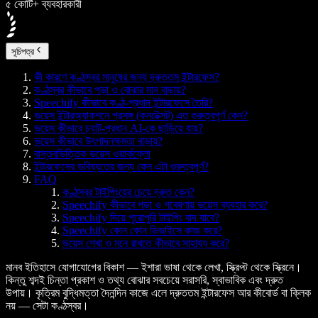
৫ কোটি+ ব্যবহারকারী
সূচিপত্র
কী কারণে কণ্ঠস্বর মানুষের জন্য দ্রুততম ইন্টারফেস?
কণ্ঠস্বর কীভাবে পড়া ও বোঝার মান বাড়ায়?
Speechify কীভাবে কণ্ঠ-প্রধান ইন্টারফেসে তৈরি?
ভয়েস ইন্টারঅ্যাকশনে প্রসঙ্গ (কনটেক্সট) এত গুরুত্বপূর্ণ কেন?
ভয়েস কীভাবে চ্যাট-প্রধান AI-কে ছাড়িয়ে যায়?
ভয়েস কীভাবে উৎপাদনক্ষমতা বাড়ায়?
বাস্তবভিত্তিক ভয়েস ওয়ার্কফ্লো
ইন্টারফেসের ভবিষ্যতের জন্য কেন এটা গুরুত্বপূর্ণ?
FAQ
কণ্ঠস্বর টাইপিংয়ের চেয়ে দ্রুত কেন?
Speechify কীভাবে পড়া ও গবেষণায় ভয়েস ব্যবহার করে?
Speechify দিয়ে পুরোপুরি টাইপিং বাদ যাবে?
Speechify কোন কোন ডিভাইসে কাজ করে?
ভয়েস শেখা ও মনে রাখতে কীভাবে সাহায্য করে?
মানব ইতিহাসে যোগাযোগের বিকাশ — ইশারা ভাষা থেকে লেখা, স্ক্রিপ্ট থেকে স্ক্রিনে।
কিন্তু শব্দই চিন্তা প্রকাশ ও তথ্য বোঝার সবচেয়ে সরাসরি, স্বাভাবিক এবং দ্রুত
উপায়। কৃত্রিম বুদ্ধিমত্তা দৈনন্দিন কাজে এলে দ্রুততম ইন্টারফেস আর কীবোর্ড বা ক্লিক
নয় — সেটা
কণ্ঠস্বর
।