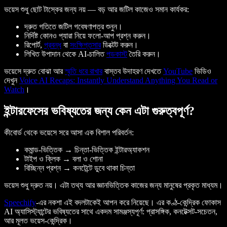
ভয়েস শুধু ছোট টাস্কের জন্য নয় — বড় আর জটিল কাজেও সমান কার্যকর:
দ্রুত গতিতে জটিল গবেষণাপত্র শুনুন।
নির্দিষ্ট কোনও প্যারা নিয়ে ফলো-আপ প্রশ্ন করুন।
রিপোর্ট,
প্রবন্ধ
বা
সংক্ষিপ্তসার
ডিক্টেট করুন।
লিখিত উপাদান থেকে AI-চালিত
পডকাস্ট
তৈরি করুন।
ভয়েসে দ্রুত বোঝা আর
স্মৃতি ধরে রাখার
বাস্তব উদাহরণ দেখতে
YouTube
ভিডিও
দেখুন
Voice AI Recaps: Instantly Understand Anything You Read or
Watch
।
ইন্টারফেসের ভবিষ্যতের জন্য কেন এটা গুরুত্বপূর্ণ?
কীবোর্ড থেকে ভয়েসে সরে আসা এক বিশাল পরিবর্তন:
কমান্ড-ভিত্তিক → চিন্তা-ভিত্তিক ইন্টারঅ্যাকশন
টাইপ ও ক্লিক → বলা ও শোনা
বিচ্ছিন্ন প্রশ্ন → কনটেন্টে ডুবে থাকা চিন্তা
ভয়েস শুধু দ্রুত নয়। এটা
তথ্য আর জ্ঞানভিত্তিক কাজের জন্য মানুষের প্রকৃত মাধ্যম
।
Speechify
-এর নকশা এই বদলটাকেই আপন করে নিয়েছে। এর কণ্ঠ-কেন্দ্রিক ফোকাস
AI অ্যাসিস্ট্যান্টের ভবিষ্যতের সাথে একদম সামঞ্জস্যপূর্ণ: প্রাসঙ্গিক, কনটেক্সট-সচেতন,
আর মূলত ভয়েস-কেন্দ্রিক।