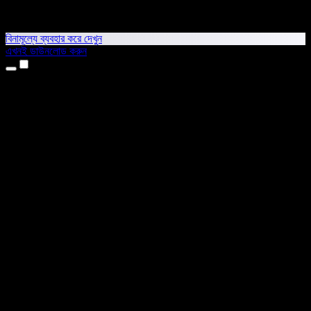
বিনামূল্যে ব্যবহার করে দেখুন
এখনই ডাউনলোড করুন
প্রোডাক্ট
টেক্সট টু স্পিচ
আইফোন ও আইপ্যাড অ্যাপ
অ্যান্ড্রয়েড অ্যাপ
ক্রোম এক্সটেনশন
এজ এক্সটেনশন
ওয়েব অ্যাপ
ম্যাক অ্যাপ
উইন্ডোজ অ্যাপ
এআই ভয়েস জেনারেটর