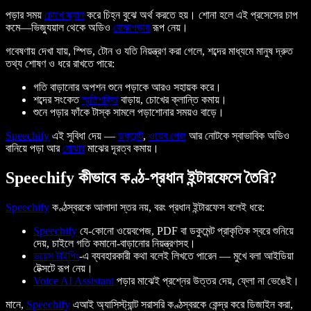
পড়ার সময়
চোখে স্ক্যান
করে চিহ্ন বুঝে অর্থ করতে হয়। শোনা হলে এই প্রসেসের চাপ
কমে—ভিজ্যুয়াল থেকে অডিও
বোঝাপড়ায়
রূপ নেয়।
গবেষণায় দেখা যায়, স্পিড, টোন ও যতি নিয়ন্ত্রণ করা গেলে, শব্দের মাধ্যমে মানুষ দ্রুত
তথ্য শোষণ ও ধরে রাখতে পারে:
গতি বাড়ানোর অপশন শুনে পড়াকে আরও সহায়ক করে।
শব্দের সংকেত
স্মৃতিশক্তি
বাড়ায়, চোখের ক্লান্তি কমায়।
শুনে পড়ার ফাঁকে টাস্ক সামলে পড়াশোনার সময়ও বাড়ে।
Speechify
এই সুবিধা দেয় —
ডকুমেন্ট
,
ওয়েব পেজ
আর নোটকে
স্বাভাবিক
অডিও
বানিয়ে পড়া আর
বোঝার
মাঝের দূরত্ব কমায়।
Speechify কীভাবে কণ্ঠ-প্রধান ইন্টারফেসে তৈরি?
Speechify
কণ্ঠস্বরকে আলাদা স্তর নয়, বরং
প্রধান ইন্টারফেস
বলেই ধরে:
Speechify
যে-কোনো ওয়েবপেজ, PDF বা ডকুমেন্ট প্রাকৃতিক স্বরে শুনিয়ে
দেয়, চাইলে গতি কমানো-বাড়ানোর নিয়ন্ত্রণসহ।
ভয়েস টাইপিং
-এ ব্যবহারকারী কথা বলেই লিখতে পারেন — মুখে বলা আইডিয়া
টেক্সটে রূপ নেয়।
Voice AI Assistant
পড়ার মাঝেই প্রশ্নের উত্তর দেয়, ফ্লো না ভেঙেই।
মানে,
Speechify
এআই অ্যাসিস্ট্যান্ট সরাসরি কণ্ঠস্বরকে কেন্দ্র করে ডিজাইন করা,