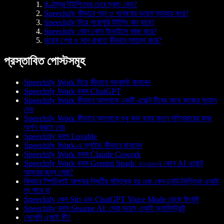
কণ্ঠস্বর টাইপিংয়ের চেয়ে দ্রুত কেন?
Speechify কীভাবে পড়া ও গবেষণায় ভয়েস ব্যবহার করে?
Speechify দিয়ে পুরোপুরি টাইপিং বাদ যাবে?
Speechify কোন কোন ডিভাইসে কাজ করে?
ভয়েস শেখা ও মনে রাখতে কীভাবে সাহায্য করে?
প্রস্তাবিত পোস্টসমূহ
Speechify Work দিয়ে কীভাবে পডকাস্ট বানাবেন
Speechify Work বনাম ChatGPT
Speechify Work কীভাবে আপনাকে একটি এজেন্ট টিমের সাথে কাজের সুযোগ
দেয়
Speechify Work কীভাবে আপনাকে শুধু কথা বলার বদলে সত্যিকারের কাজ
অর্পণ করতে দেয়
Speechify বনাম Lovable
Speechify Work-এ স্লাইড কীভাবে বানাবেন
Speechify Work বনাম Claude Cowork
Speechify Work বনাম Gemini Spark: ২০২৬-এ কোন AI এজেন্ট
আপনার জন্য সেরা?
কিভাবে স্পিচিফাই আপনার দ্বিতীয় মস্তিষ্ক হয় এবং কেন চ্যাট-ভিত্তিক এআই
তা পারে না
Speechify কেন Siri এবং ChatGPT Voice Mode থেকে উৎকৃষ্ট
Speechify বনাম Sesame AI: সেরা ভয়েস এআই অ্যাসিস্ট্যান্ট
সেসেমি এআই কী?