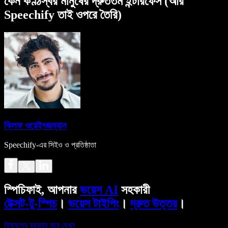
কেন কণ্ঠস্বর মানুষের দ্রুততম ইন্টারফেস (আর
Speechify তাই ওপরে তৈরি)
ক্লিফ ওয়েইৎজম্যান
Speechify-এর সিইও ও প্রতিষ্ঠাতা
স্পিচিফাই, আপনার
ভয়েস AI
সহকারী
টেক্সট-টু-স্পিচ
।
ভয়েস টাইপিং
।
দ্রুত উত্তর
।
বিনামূল্যে ব্যবহার করে দেখুন