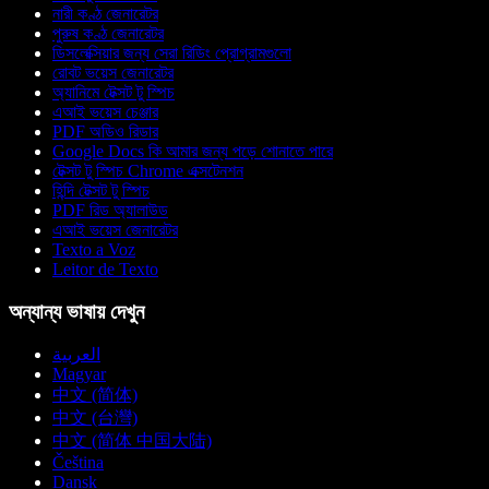
নারী কণ্ঠ জেনারেটর
পুরুষ কণ্ঠ জেনারেটর
ডিসলেক্সিয়ার জন্য সেরা রিডিং প্রোগ্রামগুলো
রোবট ভয়েস জেনারেটর
অ্যানিমে টেক্সট টু স্পিচ
এআই ভয়েস চেঞ্জার
PDF অডিও রিডার
Google Docs কি আমার জন্য পড়ে শোনাতে পারে
টেক্সট টু স্পিচ Chrome এক্সটেনশন
হিন্দি টেক্সট টু স্পিচ
PDF রিড অ্যালাউড
এআই ভয়েস জেনারেটর
Texto a Voz
Leitor de Texto
অন্যান্য ভাষায় দেখুন
العربية
Magyar
中文 (简体)
中文 (台灣)
中文 (简体 中国大陆)
Čeština
Dansk