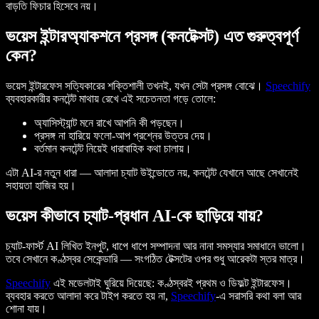
বাড়তি ফিচার হিসেবে নয়।
ভয়েস ইন্টারঅ্যাকশনে প্রসঙ্গ (কনটেক্সট) এত গুরুত্বপূর্ণ
কেন?
ভয়েস ইন্টারফেস সত্যিকারের শক্তিশালী তখনই, যখন সেটা প্রসঙ্গ বোঝে।
Speechify
ব্যবহারকারীর কনটেন্ট মাথায় রেখে এই সচেতনতা গড়ে তোলে:
অ্যাসিস্ট্যান্ট মনে রাখে আপনি কী পড়ছেন।
প্রসঙ্গ না হারিয়ে ফলো-আপ প্রশ্নের উত্তর দেয়।
বর্তমান কনটেন্ট নিয়েই ধারাবাহিক কথা চালায়।
এটা AI-র নতুন ধারা — আলাদা চ্যাট উইন্ডোতে নয়, কনটেন্ট যেখানে আছে সেখানেই
সহায়তা হাজির হয়।
ভয়েস কীভাবে চ্যাট-প্রধান AI-কে ছাড়িয়ে যায়?
চ্যাট-ফার্স্ট AI লিখিত ইনপুট, ধাপে ধাপে সম্পাদনা আর নানা সমস্যার সমাধানে ভালো।
তবে সেখানে কণ্ঠস্বর সেকেন্ডারি — সংগঠিত টেক্সটের ওপর শুধু আরেকটা স্তর মাত্র।
Speechify
এই মডেলটাই ঘুরিয়ে দিয়েছে: কণ্ঠস্বরই
প্রথম ও ডিফল্ট ইন্টারফেস
।
ব্যবহার করতে আলাদা করে টাইপ করতে হয় না,
Speechify
-এ সরাসরি কথা বলা আর
শোনা যায়।