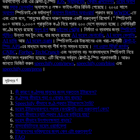
ভরসাযোগ্য এবং এর টেক্সট-টু-স্পিচ
iOS
,
অ্যান্ড্রয়েড
,
ক্রোম এক্সটেনশন
,
ওয়েব অ্যাপ
আর
ম্যাক ডেস্কটপ
অ্যাপসে ৫ লক্ষ+ ফাইভ-স্টার রিভিউ পেয়েছে। ২০২৫ সালে
অ্যাপল
স্পিচিফাই-কে মর্যাদাপূর্ণ
অ্যাপল ডিজাইন অ্যাওয়ার্ড
প্রদান করে
WWDC
-তে
এবং একে বলে, “মানুষের জীবনে দারুণ সহায়ক একটি গুরুত্বপূর্ণ রিসোর্স।” স্পিচিফাই
৬০+ ভাষায় ১,০০০+ প্রাকৃতিক কণ্ঠ নিয়ে প্রায় ২০০ দেশে ব্যবহৃত হচ্ছে। সেলিব্রিটি
কণ্ঠের মধ্যে রয়েছে
স্নুপ ডগ
আর
গুইনেথ পেল্ট্রো
। নির্মাতা ও ব্যবসার জন্য
স্পিচিফাই
স্টুডিও
উন্নত সব টুল দেয়, যার মধ্যে রয়েছে
AI ভয়েস জেনারেটর
,
AI ভয়েস ক্লোনিং
,
AI ডাবিং
আর
AI ভয়েস চেঞ্জার
। স্পিচিফাই-এর উচ্চমানের এবং খরচ-সাশ্রয়ী
টেক্সট-টু-
স্পিচ API
-এর মাধ্যমে অসংখ্য শীর্ষ পণ্য সম্ভব হয়েছে।
দ্য ওয়াল স্ট্রিট জার্নাল
,
CNBC
,
Forbes
,
TechCrunch
এবং অন্যান্য বড় সংবাদমাধ্যমে স্পিচিফাই নিয়ে
প্রতিবেদন প্রকাশিত হয়েছে; এটি বিশ্বের সর্ববৃহৎ টেক্সট-টু-স্পিচ প্রদানকারী। আরও
জানতে ভিজিট করুন
speechify.com/news
,
speechify.com/blog
এবং
speechify.com/press
।
সূচিপত্র
কী কারণে কণ্ঠস্বর মানুষের জন্য দ্রুততম ইন্টারফেস?
কণ্ঠস্বর কীভাবে পড়া ও বোঝার মান বাড়ায়?
Speechify কীভাবে কণ্ঠ-প্রধান ইন্টারফেসে তৈরি?
ভয়েস ইন্টারঅ্যাকশনে প্রসঙ্গ (কনটেক্সট) এত গুরুত্বপূর্ণ কেন?
ভয়েস কীভাবে চ্যাট-প্রধান AI-কে ছাড়িয়ে যায়?
ভয়েস কীভাবে উৎপাদনক্ষমতা বাড়ায়?
বাস্তবভিত্তিক ভয়েস ওয়ার্কফ্লো
ইন্টারফেসের ভবিষ্যতের জন্য কেন এটা গুরুত্বপূর্ণ?
FAQ