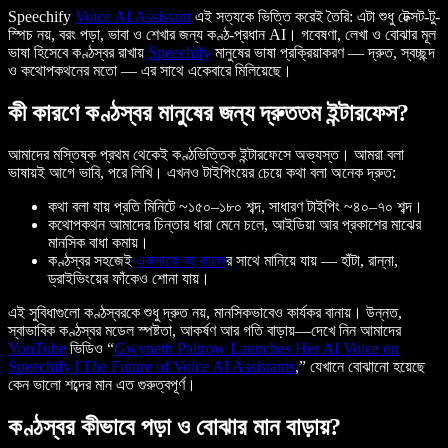
Speechify
Voice AI Assistant
এই সত্যকে ভিত্তি করেই তৈরি: এটা শুধু টেক্সট-টু-
স্পিচ নয়, বরং পড়া, ভাবা ও শেখার জন্য কণ্ঠ-প্রধান AI। গবেষণা, লেখা ও বোঝার মূল
ভাষা হিসেবে কণ্ঠস্বর রাখায়
Speechify
মানুষের ভাষা প্রক্রিয়াকরণ — দ্রুত, স্বচ্ছন্দ
ও কথোপকথনের মতো — এর সাথে একেবারে মিলিয়েছে।
কী কারণে কণ্ঠস্বর মানুষের জন্য দ্রুততম ইন্টারফেস?
আমাদের মস্তিষ্ক প্রথম থেকেই কণ্ঠভিত্তিক ইন্টারফেসে অভ্যস্ত। আমরা বলা
ভাষায়ই আগে ভাবি, পরে লিখি। এখনও টাইপিংয়ের চেয়ে কথা বলা অনেক দ্রুত:
কথা বলা যায় প্রতি মিনিটে ~১৫০–১৮০ শব্দ, সাধারণ টাইপিং ~৪০–৭০ শব্দ।
কথোপকথন আমাদের চিন্তার ধারা মেনে চলে, আইডিয়া আর প্রকাশের মাঝের
মানসিক বাধা কমায়।
কণ্ঠস্বর সহজেই
একসাথে বহু কাজ
ের সাথে মানিয়ে যায় — হাঁটা, রান্না,
ড্রাইভিংয়ের ফাঁকেও শোনা যায়।
এই সুবিধাগুলো কণ্ঠস্বরকে শুধু দ্রুত নয়, মানসিকভাবেও কার্যকর বানায়। উন্নত,
স্বাভাবিক কণ্ঠস্বর মডেল স্পষ্টতা, আকর্ষণ আর গতি বাড়ায়—দেখে নিন আমাদের
YouTube
ভিডিও “
Gwyneth Paltrow Launches Her AI Voice on
Speechify | The Future of Voice AI Assistants
,” যেখানে বোঝানো হয়েছে
কেন ভালো শব্দের মান এত গুরুত্বপূর্ণ।
কণ্ঠস্বর কীভাবে পড়া ও বোঝার মান বাড়ায়?