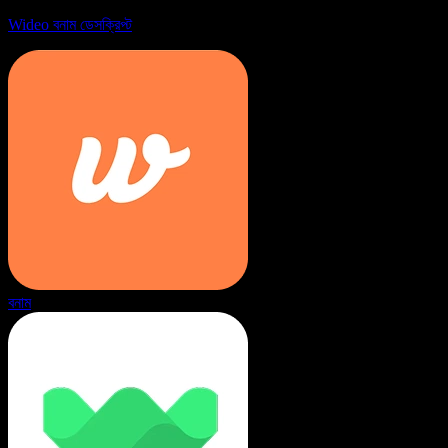
Wideo বনাম ডেসক্রিপ্ট
বনাম