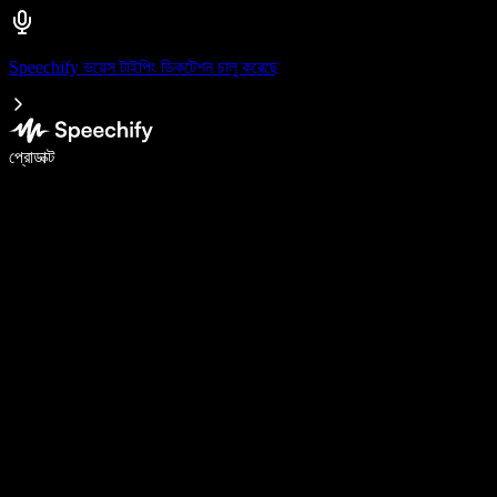
Speechify ভয়েস টাইপিং ডিকটেশন চালু করেছে
ভয়েস টাইপিং দিয়ে ৫ গুণ দ্রুত লিখুন
প্রোডাক্ট
আরও জানুন