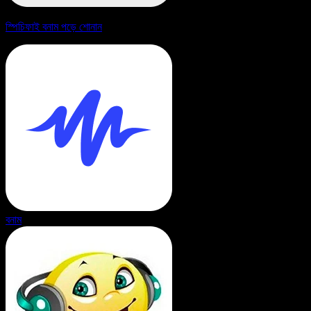
স্পিচিফাই বনাম পড়ে শোনান
বনাম