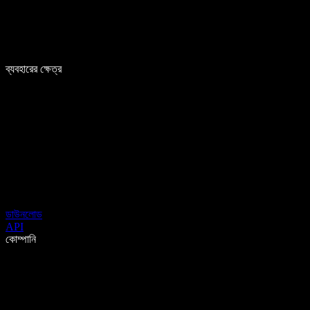
ব্যবহারের ক্ষেত্র
ডাউনলোড
API
কোম্পানি