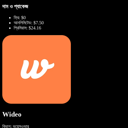
দাম ও প্যাকেজ
ফ্রি: $0
আনলিমিটেড: $7.50
প্রিমিয়াম: $24.16
Wideo
বিভাগ: ভয়েসওভার