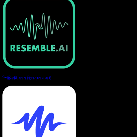
স্পিচিফাই বনাম রিজেম্বল এআই