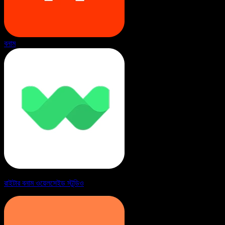
বনাম
রাইটার বনাম ওয়েলসেইড স্টুডিও