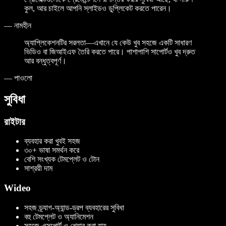
কুল, আর চাইলে আপনি স্লাইডও ডুপ্লিকেট করতে পারেন।
—
নামহীন
অ্যাপ্লিকেশনটির সরলতা—এখানে যে কেউ খুব সহজে একটি সাধারণ
ভিডিও বা জিআইএফ তৈরি করতে পারে। পাশাপাশি সাপোর্টও খুব দ্রুত
আর বন্ধুত্বপূর্ণ।
—
পাওলো
সুবিধা
রাইটার
ব্যবহার করা খুবই সহজ
৩০+ ভাষা সমর্থন করে
বেশি সংখ্যক টেমপ্লেট ও টোন
সাশ্রয়ী দাম
Wideo
সহজ ড্র্যাগ-অ্যান্ড-ড্রপ ব্যবহারের সুবিধা
বহু টেমপ্লেট ও অ্যানিমেশন
সহজে এক্সপোর্ট ও শেয়ার করা যায়