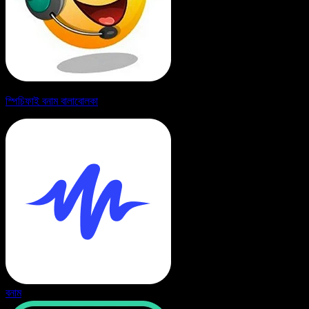
স্পিচিফাই বনাম বালাবোলকা
বনাম