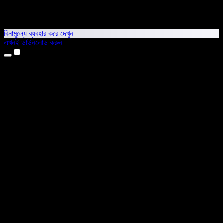
বিনামূল্যে ব্যবহার করে দেখুন
এখনই ডাউনলোড করুন
প্রোডাক্ট
টেক্সট টু স্পিচ
আইফোন ও আইপ্যাড অ্যাপ
অ্যান্ড্রয়েড অ্যাপ
ক্রোম এক্সটেনশন
এজ এক্সটেনশন
ওয়েব অ্যাপ
ম্যাক অ্যাপ
উইন্ডোজ অ্যাপ