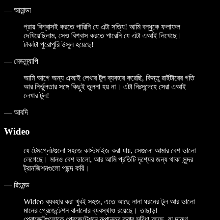
—
আমান্ডা
প্রায় বিশ্বাসই করতে পারিনি যে এটা সত্যি! আমি বন্ধুকে ফলাফল
দেখিয়েছিলাম, সেও বিশ্বাস করতে পারেনি যে এটা এআই লিখেছে।
টাকাটা পুরোপুরি উসূল হয়েছে!
—
মেডস্ন্যাপি
আমি আগে অন্য এআই লেখার টুল ব্যবহার করেছি, কিন্তু রাইটারের গতি
আর নির্ভুলতার সঙ্গে কিছুই তুলনা হয় না। এটা নিঃসন্দেহে সেরা এআই
লেখার টুল!
—
আবদি
Wideo
যে টেমপ্লেটগুলো সহজে কাস্টমাইজ করা যায়, সেগুলো আমার বেশ ভালো
লেগেছে। মানও বেশ ভালো, আর আমি প্রতিটি দৃশ্যের জন্য থাকা সুন্দর
ট্রানজিশনগুলো পছন্দ করি।
—
রিচমন্ড
Wideo ব্যবহার করা খুবই সহজ, এতে আছে নানা ধরনের টুল আর ভালো
মানের প্রেজেন্টেশন বানানোর ব্যবস্থাও রয়েছে। তাছাড়া
প্রোজেক্টগুলোকে প্রেজেন্টেশনে রূপান্তর করার সুবিধা আছে, যা দারুণ