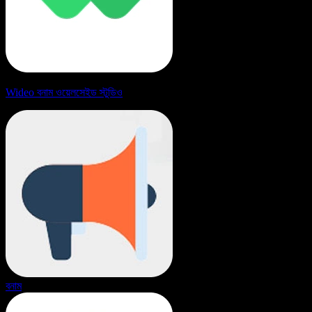
Wideo বনাম ওয়েলসেইড স্টুডিও
বনাম