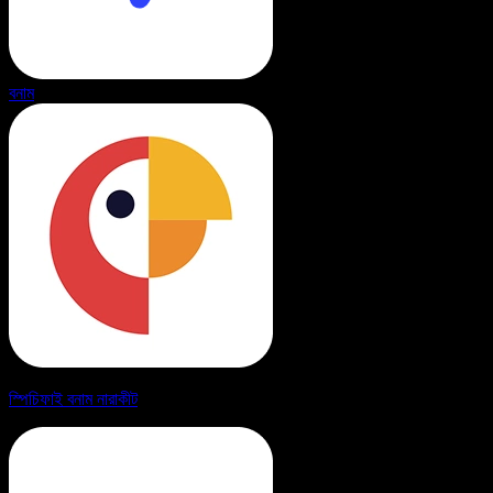
বনাম
স্পিচিফাই বনাম নারাকীট