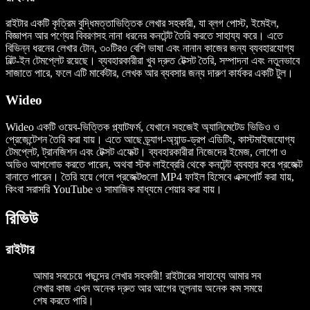
রাইটার একটি কৃত্রিম বুদ্ধিমত্তাভিত্তিক লেখার সহকারী, যা ব্লগ পোস্ট, ইমেইল,
বিজ্ঞাপন আর পণ্যের বিবরণসহ নানা ধরনের কনটেন্ট তৈরি করতে সাহায্য করে। এতে
বিভিন্ন ধরনের লেখার টোন, ৩০টিরও বেশি ভাষা এবং নানান কাজের জন্য ব্যবহারযোগ্য
বিল্ট-ইন টেমপ্লেট রয়েছে। ব্যবহারকারীরা খুব দ্রুত টেক্সট তৈরি, সম্পাদনা এবং নতুনভাবে
সাজাতে পারে, ফলে এটি মার্কেটার, লেখক আর ব্যবসার জন্য দারুণ কার্যকর একটি টুল।
Wideo
Wideo একটি ওয়েব-ভিত্তিক প্ল্যাটফর্ম, যেখানে সহজেই অ্যানিমেটেড ভিডিও ও
প্রেজেন্টেশন তৈরি করা যায়। এতে আছে ড্র্যাগ-অ্যান্ড-ড্রপ এডিটিং, কাস্টমাইজযোগ্য
টেমপ্লেট, ট্রানজিশন এবং টেক্সট এফেক্ট। ব্যবহারকারীরা নিজেদের ইমেজ, লোগো ও
অডিও আপলোড করতে পারেন, অথবা স্টক লাইব্রেরি থেকে কনটেন্ট ব্যবহার করে প্রজেক্ট
বানাতে পারেন। তৈরি হয়ে গেলে প্রজেক্টগুলো MP4 ফাইল হিসেবে এক্সপোর্ট করা যায়,
কিংবা সরাসরি YouTube ও সামাজিক মাধ্যমে শেয়ার করা যায়।
রিভিউ
রাইটার
আমার সবচেয়ে পছন্দের লেখার সহকারী! রাইটারের সাহায্যে আমার সব
লেখার কাজ এখন অনেক দ্রুত আর আগের তুলনায় অনেক কম সময়ে
শেষ করতে পারি।