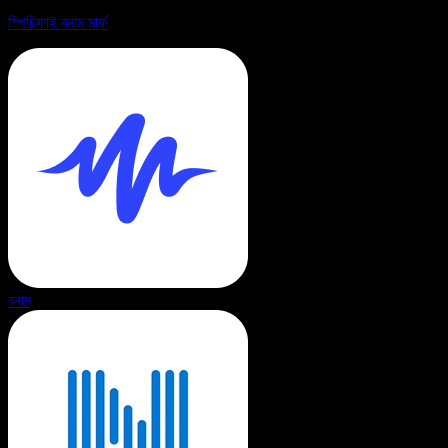
স্পিচিফাই বনাম মার্ফ
বনাম