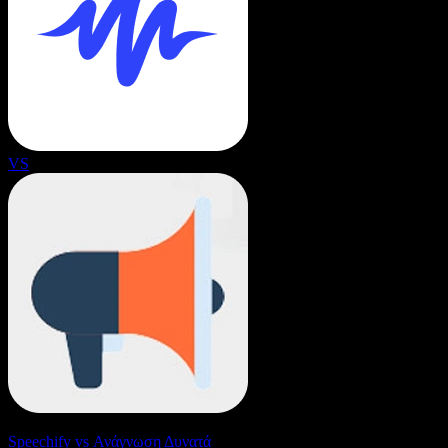
VS
Speechify vs Ανάγνωση Δυνατά