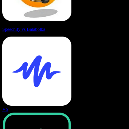
Speechify vs Balabolka
VS