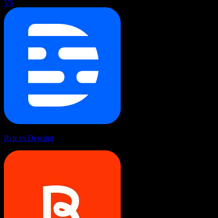
VS
Rytr vs Descript