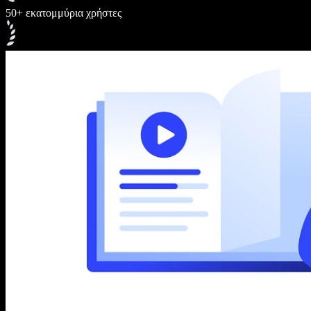
50+ εκατομμύρια χρήστες