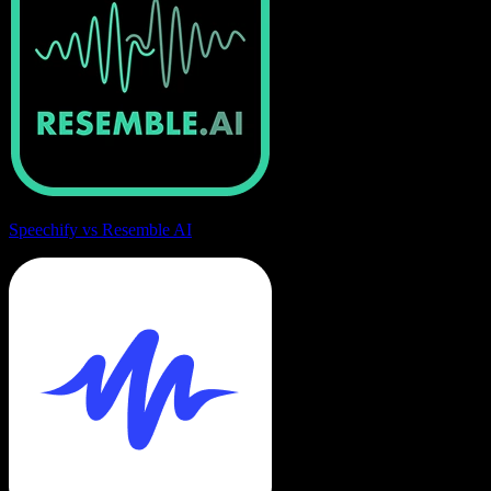
Speechify vs Resemble AI