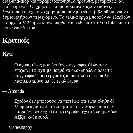
drag-and-drop και παραμετροποιήσιμα πρότυπα, μεταβάσεις και
εφέ κειμένου. Οι χρήστες μπορούν να ανεβάζουν εικόνες,
λογότυπα και ήχο ή να χρησιμοποιούν μια stock βιβλιοθήκη για να
δημιουργήσουν περιεχόμενο. Τα τελικά έργα μπορούν να εξαχθούν
ως αρχεία MP4 ή να κοινοποιηθούν απευθείας στο YouTube και τα
κοινωνικά δίκτυα.
Κριτικές
Rytr
Ο αγαπημένος μου βοηθός συγγραφής όλων των
εποχών! Το Rytr με βοηθά να ολοκληρώνω όλες τις
συγγραφικές μου εργασίες αποδοτικά και σε πολύ
λιγότερο χρόνο απ' ό,τι παλιότερα.
—
Amanda
Σχεδόν δεν μπορούσα να πιστέψω ότι είναι αληθινό!
Μοιράστηκα τα αποτελέσματα με έναν φίλο που δεν
μπορούσε να δεχτεί ότι το έγραψε τεχνητή νοημοσύνη.
Αξίζει κάθε ευρώ!
—
Madesnappy