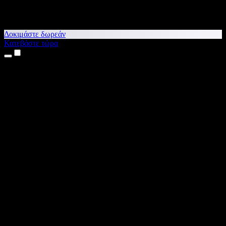
Δοκιμάστε δωρεάν
Κατεβάστε τώρα
Προϊόντα
Κείμενο σε Ομιλία
Εφαρμογές για iPhone & iPad
Εφαρμογή για Android
Επέκταση για Chrome
Επέκταση για Edge
Web εφαρμογή
Εφαρμογή για Mac
Εφαρμογή για Windows