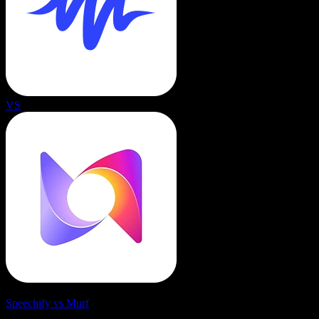
VS
Speechify vs Murf