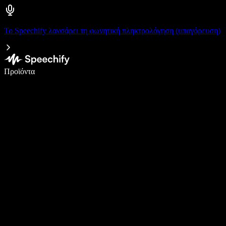
Το Speechify λανσάρει τη φωνητική πληκτρολόγηση (υπαγόρευση)
Γράψτε 5× πιο γρήγορα με φωνητική πληκτρολόγηση
Προϊόντα
Μάθετε περισσότερα