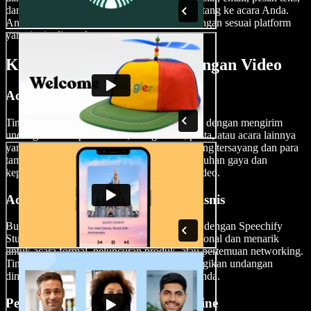
dan lain sebagainya untuk mengajak tamu datang ke acara Anda.
Anda juga dapat menyesuaikan ukuran undangan sesuai platform
yang ingin digunakan.
Kapan Menggunakan Undangan Video
Acara Spesial dan Perayaan
Tingkatkan jumlah RSVP untuk acara spesial dengan mengirim
undangan video pernikahan, ulang tahun, pesta, atau acara lainnya
yang menarik secara visual kepada orang-orang tersayang dan para
tamu. Tampilkan suasana meriah dengan sentuhan gaya dan
kepribadian unik Anda di setiap undangan video.
Acara Korporat dan Undangan Bisnis
Buat undangan yang tepat untuk acara bisnis dengan Speechify
Studio, memberikan pengenalan yang profesional dan menarik
untuk acara formal, peluncuran produk, atau pertemuan networking.
Tingkatkan jumlah kehadiran dengan membagikan undangan
dinamis ini ke seluruh jaringan profesional Anda.
Pertemuan Virtual dan Rapat Online