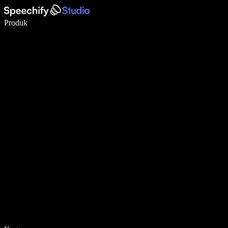
Menulis 5× lebih cepat dengan dikte suara
Produk
Pelajari lebih lanjut