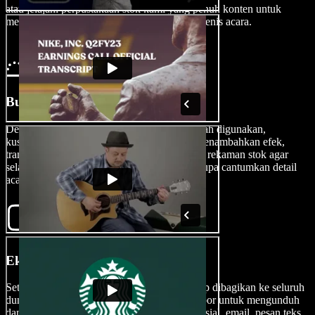
atau jelajahi perpustakaan stok kami yang penuh konten untuk
mendesain undangan yang pas untuk segala jenis acara.
Buat Undangan Video Anda
Dengan antarmuka drag-and-drop yang mudah digunakan,
kustomisasi undangan video Anda dengan menambahkan efek,
transisi, audio, font, visual, stiker, musik, dan rekaman stok agar
selaras dengan suasana acara Anda. Jangan lupa cantumkan detail
acara seperti waktu, tanggal, dan lokasi.
Ekspor Undangan Video Anda
Setelah selesai dikustomisasi, video Anda siap dibagikan ke seluruh
dunia. Pratinjau proyek Anda lalu tekan Ekspor untuk mengunduh
dan membagikan undangan melalui media sosial, email, pesan teks,