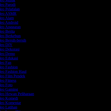
deo Musik
deo Parodi
deo Pelafalan
ideo ASMR
ideo Alam
deo Android
deo Anggaran
deo Berita
deo Berkebun
deo Bersih-bersih
ideo DIY
deo Dekorasi
ideo Demo
deo Edukasi
deo Fan
deo Fashion
deo Fashion Haul
deo Film Pendek
deo Fitness
deo Foto
ideo Gaming
deo Hewan Peliharaan
ideo Komedi
ideo Komentar
deo Latihan