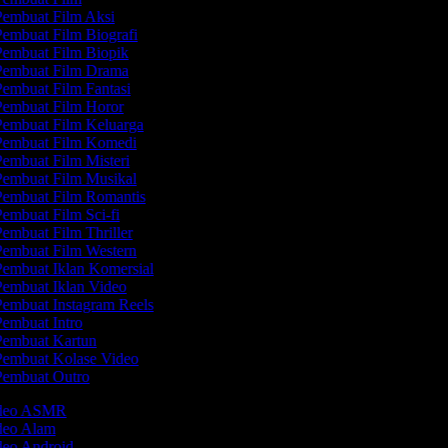
embuat Film Aksi
embuat Film Biografi
embuat Film Biopik
embuat Film Drama
embuat Film Fantasi
embuat Film Horor
embuat Film Keluarga
embuat Film Komedi
embuat Film Misteri
embuat Film Musikal
embuat Film Romantis
embuat Film Sci-fi
embuat Film Thriller
embuat Film Western
embuat Iklan Komersial
embuat Iklan Video
embuat Instagram Reels
embuat Intro
embuat Kartun
embuat Kolase Video
embuat Outro
ideo ASMR
ideo Alam
deo Android