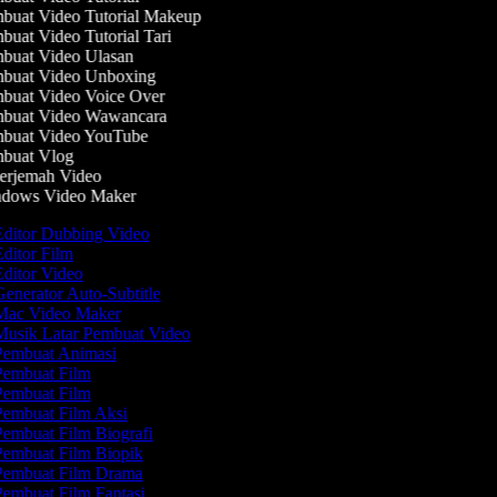
uat Video Tutorial Makeup
uat Video Tutorial Tari
buat Video Ulasan
buat Video Unboxing
buat Video Voice Over
buat Video Wawancara
buat Video YouTube
buat Vlog
erjemah Video
dows Video Maker
ditor Dubbing Video
ditor Film
ditor Video
enerator Auto-Subtitle
ac Video Maker
usik Latar Pembuat Video
embuat Animasi
embuat Film
embuat Film
embuat Film Aksi
embuat Film Biografi
embuat Film Biopik
embuat Film Drama
embuat Film Fantasi