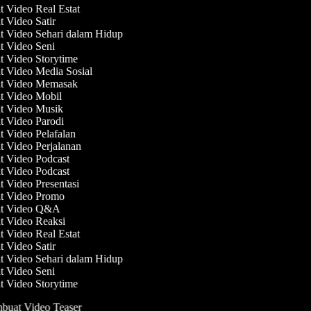
t Video Real Estat
t Video Satir
t Video Sehari dalam Hidup
t Video Seni
t Video Storytime
t Video Media Sosial
at Video Memasak
at Video Mobil
at Video Musik
t Video Parodi
t Video Pelafalan
t Video Perjalanan
t Video Podcast
t Video Podcast
t Video Presentasi
at Video Promo
at Video Q&A
at Video Reaksi
t Video Real Estat
t Video Satir
t Video Sehari dalam Hidup
t Video Seni
t Video Storytime
uat Video Teaser