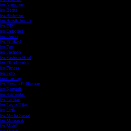
deo Anggaran
deo Berita
deo Berkebun
deo Bersih-bersih
ideo DIY
deo Dekorasi
ideo Demo
deo Edukasi
deo Fan
deo Fashion
deo Fashion Haul
deo Film Pendek
deo Fitness
deo Foto
ideo Gaming
deo Hewan Peliharaan
ideo Komedi
ideo Komentar
deo Latihan
deo Layar Hijau
deo Lirik
deo Media Sosial
ideo Memasak
deo Mobil