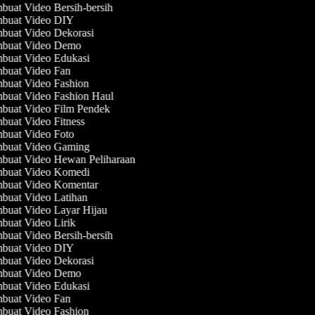
uat Video Bersih-bersih
buat Video DIY
uat Video Dekorasi
buat Video Demo
buat Video Edukasi
buat Video Fan
buat Video Fashion
uat Video Fashion Haul
buat Video Film Pendek
uat Video Fitness
buat Video Foto
buat Video Gaming
buat Video Hewan Peliharaan
buat Video Komedi
buat Video Komentar
uat Video Latihan
uat Video Layar Hijau
uat Video Lirik
uat Video Bersih-bersih
buat Video DIY
uat Video Dekorasi
buat Video Demo
buat Video Edukasi
buat Video Fan
buat Video Fashion