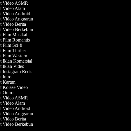
at Video ASMR
at Video Alam
at Video Android
at Video Anggaran
t Video Berita
at Video Berkebun
t Film Musikal
at Film Romantis
t Film Sci-fi
t Film Thriller
t Film Western
t Iklan Komersial
t Iklan Video
t Instagram Reels
t Intro
at Kartun
at Kolase Video
at Outro
at Video ASMR
at Video Alam
at Video Android
at Video Anggaran
t Video Berita
at Video Berkebun