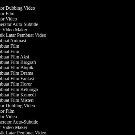
or Dubbing Video
or Film
or Video
rator Auto-Subtitle
 Video Maker
k Latar Pembuat Video
buat Animasi
buat Film
buat Film
uat Film Aksi
uat Film Biografi
uat Film Biopik
buat Film Drama
uat Film Fantasi
buat Film Horor
uat Film Keluarga
buat Film Komedi
uat Film Misteri
or Dubbing Video
or Film
or Video
rator Auto-Subtitle
 Video Maker
k Latar Pembuat Video