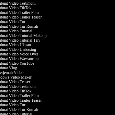
uat Video Testimoni
buat Video TikTok
uat Video Trailer Film
uat Video Trailer Teaser
buat Video Tur
buat Video Tur Rumah
uat Video Tutorial
uat Video Tutorial Makeup
uat Video Tutorial Tari
buat Video Ulasan
buat Video Unboxing
buat Video Voice Over
buat Video Wawancara
buat Video YouTube
buat Vlog
erjemah Video
dows Video Maker
uat Video Teaser
uat Video Testimoni
buat Video TikTok
uat Video Trailer Film
uat Video Trailer Teaser
buat Video Tur
buat Video Tur Rumah
uat Video Tutorial