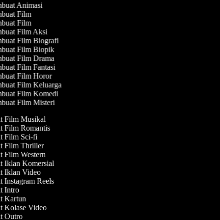
buat Animasi
buat Film
buat Film
uat Film Aksi
uat Film Biografi
uat Film Biopik
buat Film Drama
uat Film Fantasi
buat Film Horor
uat Film Keluarga
buat Film Komedi
uat Film Misteri
t Film Musikal
at Film Romantis
t Film Sci-fi
t Film Thriller
t Film Western
t Iklan Komersial
t Iklan Video
t Instagram Reels
t Intro
at Kartun
at Kolase Video
at Outro