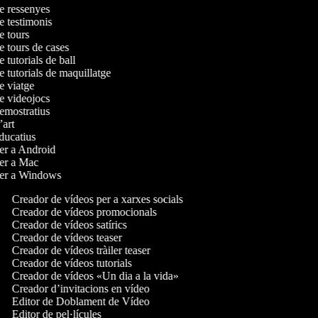
de ressenyes
de testimonis
de tours
de tours de cases
e tutorials de ball
e tutorials de maquillatge
de viatge
de videojocs
demostratius
d’art
educatius
per a Android
 per a Mac
 per a Windows
Creador de vídeos per a xarxes socials
Creador de vídeos promocionals
Creador de vídeos satírics
Creador de vídeos teaser
Creador de vídeos tràiler teaser
Creador de vídeos tutorials
Creador de vídeos «Un dia a la vida»
Creador d’invitacions en vídeo
Editor de Doblament de Vídeo
Editor de pel·lícules