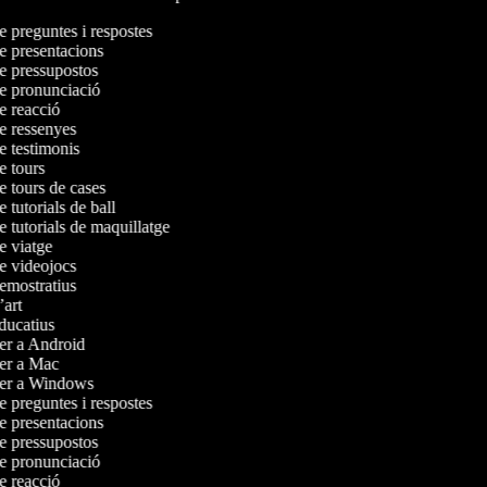
de preguntes i respostes
de presentacions
de pressupostos
de pronunciació
de reacció
de ressenyes
de testimonis
de tours
de tours de cases
e tutorials de ball
e tutorials de maquillatge
de viatge
de videojocs
demostratius
d’art
educatius
per a Android
 per a Mac
 per a Windows
de preguntes i respostes
de presentacions
de pressupostos
de pronunciació
de reacció