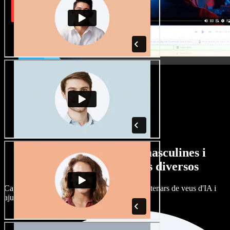
Gran varietat de veus masculines i
femenines amb accents diversos
Cap projecte ha de sonar igual. Tria entre centenars de veus d'IA i
ajusta'n l’accent.