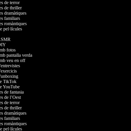
les de terror
es de thriller
ules dramàtiques
les familiars
ules romàntiques
de pel·lícules
s ASMR
 DIY
amb fotos
amb pantalla verda
amb veu en off
'entrevistes
d'exercicis
 d'unboxing
 de TikTok
 de YouTube
les de fantasia
les de l’Oest
les de terror
es de thriller
ules dramàtiques
les familiars
ules romàntiques
de pel·lícules