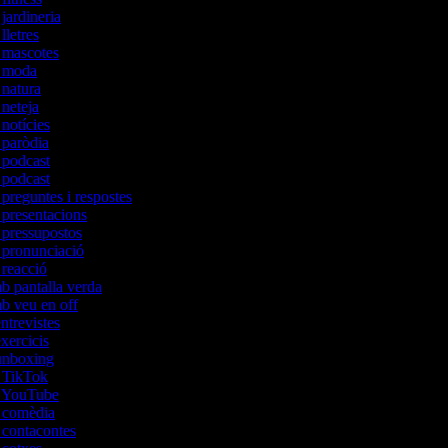
 jardineria
 lletres
e mascotes
de moda
e natura
 neteja
 notícies
e paròdia
e podcast
e podcast
 preguntes i respostes
e presentacions
e pressupostos
e pronunciació
e reacció
mb pantalla verda
mb veu en off
entrevistes
exercicis
'unboxing
e TikTok
de YouTube
e comèdia
e contacontes