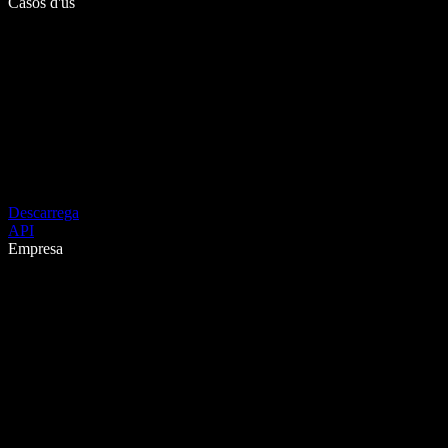
Casos d'ús
Descarrega
API
Empresa