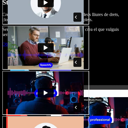
Studio.
Crea dobl. de veu, afegeix imatges, àudio, vídeos lliures de drets,
clona veus i munta projectes multimèdia complets.
Sense corba d’aprenentatge, tot al navegador: crea el que vulguis
sense els límits de sempre.
Obre l'Studio