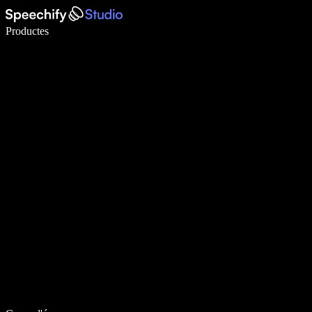
Escriu 5× més ràpid amb la veu
Productes
Més informació