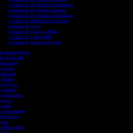
Creador de pel·lícules dramàtiques
Creador de pel·lícules familiars
Creador de pel·lícules romàntiques
Creador de tràilers de pel·lícules
Creador de vlogs
Creador de vídeos ASMR
Creador de vídeos DIY
Creador de vídeos amb fotos
mb pantalla verda
mb veu en off
entrevistes
exercicis
'unboxing
e TikTok
de YouTube
e comèdia
e contacontes
e cotxes
e cuina
e curtmetratges
e decoració
e fans
 fashion haul
 fitness