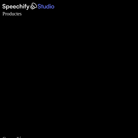
Escriu 5× més ràpid amb la veu
Productes
Més informació