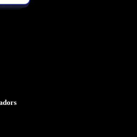
eadors