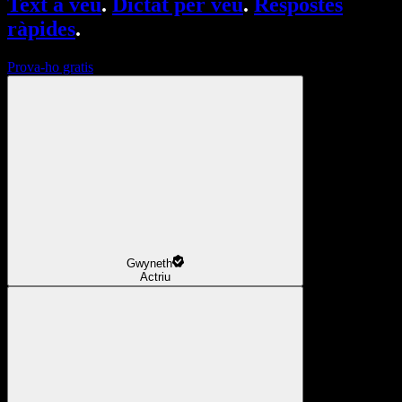
Text a veu
.
Dictat per veu
.
Respostes
ràpides
.
Prova-ho gratis
Gwyneth
Actriu