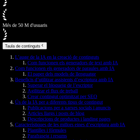
Més de 50 M d'usuaris
Taula de continguts
L’auge de la IA en la creació de continguts
Com funcionen els generadors de text amb IA
Com funcionen els generadors de paraules amb IA
El paper dels models de llenguatge
Beneficis d’utilitzar assistents d’escriptura amb IA
Superar el bloqueig de l’escriptor
Agilitzar el flux de treball
Crear contingut optimitzat per SEO
Ús de la IA per a diferents tipus de contingut
Publicacions per a xarxes socials i anuncis
Articles llargs i posts de blog
Descripcions de productes i landing pages
Característiques de les millors eines d’escriptura amb IA
Plantilles i fórmules
Parafraseig i resums