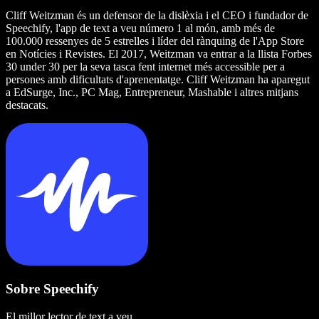
Cliff Weitzman és un defensor de la dislèxia i el CEO i fundador de
Speechify, l'app de text a veu número 1 al món, amb més de
100.000 ressenyes de 5 estrelles i líder del rànquing de l'App Store
en Notícies i Revistes. El 2017, Weitzman va entrar a la llista Forbes
30 under 30 per la seva tasca fent internet més accessible per a
persones amb dificultats d'aprenentatge. Cliff Weitzman ha aparegut
a EdSurge, Inc., PC Mag, Entrepreneur, Mashable i altres mitjans
destacats.
Sobre Speechify
El millor lector de text a veu