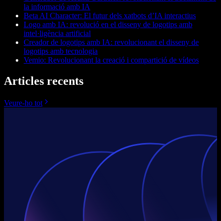
la informació amb IA
Beta AI Character: El futur dels xatbots d’IA interactius
Logo amb IA: revolució en el disseny de logotips amb
intel·ligència artificial
Creador de logotips amb IA: revolucionant el disseny de
logotips amb tecnologia
Vemio: Revolucionant la creació i compartició de vídeos
Articles recents
Veure-ho tot