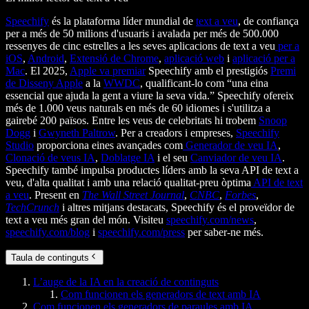
Speechify
és la plataforma líder mundial de
text a veu
, de confiança
per a més de 50 milions d'usuaris i avalada per més de 500.000
ressenyes de cinc estrelles a les seves aplicacions de text a veu
per a
iOS
,
Android
,
Extensió de Chrome
,
aplicació web
i
aplicació per a
Mac
. El 2025,
Apple va premiar
Speechify amb el prestigiós
Premi
de Disseny Apple
a la
WWDC
, qualificant-lo com “una eina
essencial que ajuda la gent a viure la seva vida.” Speechify ofereix
més de 1.000 veus naturals en més de 60 idiomes i s'utilitza a
gairebé 200 països. Entre les veus de celebritats hi trobem
Snoop
Dogg
i
Gwyneth Paltrow
. Per a creadors i empreses,
Speechify
Studio
proporciona eines avançades com
Generador de veu IA
,
Clonació de veus IA
,
Doblatge IA
i el seu
Canviador de veu IA
.
Speechify també impulsa productes líders amb la seva API de text a
veu, d'alta qualitat i amb una relació qualitat-preu òptima
API de text
a veu
. Present en
The Wall Street Journal
,
CNBC
,
Forbes
,
TechCrunch
i altres mitjans destacats, Speechify és el proveïdor de
text a veu més gran del món. Visiteu
speechify.com/news
,
speechify.com/blog
i
speechify.com/press
per saber-ne més.
Taula de continguts
L’auge de la IA en la creació de continguts
Com funcionen els generadors de text amb IA
Com funcionen els generadors de paraules amb IA