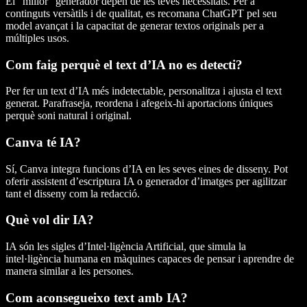
El "millor" generador depèn de les teves necessitats. Per a
continguts versàtils i de qualitat, es recomana ChatGPT pel seu
model avançat i la capacitat de generar textos originals per a
múltiples usos.
Com faig perquè el text d’IA no es detecti?
Per fer un text d’IA més indetectable, personalitza i ajusta el text
generat. Parafraseja, reordena i afegeix-hi aportacions úniques
perquè soni natural i original.
Canva té IA?
Sí, Canva integra funcions d’IA en les seves eines de disseny. Pot
oferir assistent d’escriptura IA o generador d’imatges per agilitzar
tant el disseny com la redacció.
Què vol dir IA?
IA són les sigles d’Intel·ligència Artificial, que simula la
intel·ligència humana en màquines capaces de pensar i aprendre de
manera similar a les persones.
Com aconsegueixo text amb IA?