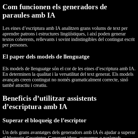
Com funcionen els generadors de
paraules amb IA
Les eines d’escriptura amb IA analitzen grans volums de text per
aprendre patrons i estructures lingüístiques, i així poden generar
textos coherents, rellevants i sovint indistingibles del contingut escrit
per persones.
El paper dels models de llenguatge
Els models de llenguatge són el cor de les eines d’escriptura amb IA.
En determinen la qualitat i la versatilitat del text generat. Els models
avançats creen contingut no només gramaticalment correcte, sinó
també atractiu i creatiu.
Beneficis d’utilitzar assistents
d’escriptura amb IA
Superar el bloqueig de l’escriptor
Un dels grans avantatges dels generadors amb IA és ajudar a superar
el bloqueig d’escriptor. Generant idees, esquemes o paràgrafs