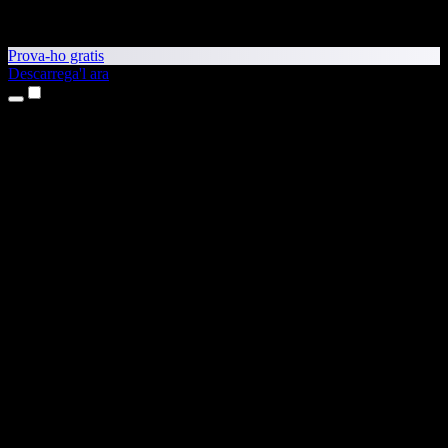
Prova-ho gratis
Descarrega'l ara
Productes
Text a veu
Aplicacions per a iPhone i iPad
Aplicació per a Android
Extensió per al Chrome
Extensió per a l'Edge
Aplicació web
Aplicació per al Mac
Aplicació per al Windows