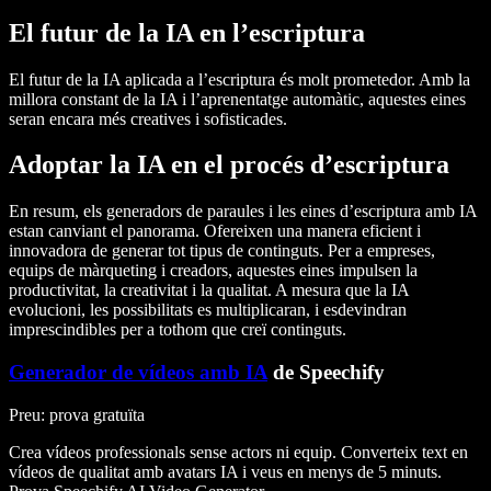
El futur de la IA en l’escriptura
El futur de la IA aplicada a l’escriptura és molt prometedor. Amb la
millora constant de la IA i l’aprenentatge automàtic, aquestes eines
seran encara més creatives i sofisticades.
Adoptar la IA en el procés d’escriptura
En resum, els generadors de paraules i les eines d’escriptura amb IA
estan canviant el panorama. Ofereixen una manera eficient i
innovadora de generar tot tipus de continguts. Per a empreses,
equips de màrqueting i creadors, aquestes eines impulsen la
productivitat, la creativitat i la qualitat. A mesura que la IA
evolucioni, les possibilitats es multiplicaran, i esdevindran
imprescindibles per a tothom que creï continguts.
Generador de vídeos amb IA
de Speechify
Preu
: prova gratuïta
Crea vídeos professionals sense actors ni equip. Converteix text en
vídeos de qualitat amb avatars IA i veus en menys de 5 minuts.