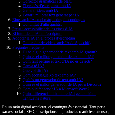
Corrector gramatical i de plagi
El procés d’escriptura amb IA
Generar idees amb IA
Editar i millorar text generat per IA
Eines amb IA en el màrqueting de continguts
Contingut d’alta qualitat
Preus i accessibilitat de les eines d’IA
El futur de la IA en l’escriptura
Adoptar la IA en el procés d’escriptura
Generador de vídeos amb IA de Speechify
Preguntes freqüents
Hi ha algun generador de text amb IA gratuït?
Quin és el millor generador de text amb IA?
Com faig perquè el text d’IA no es detecti?
Canva té IA?
Què vol dir IA?
Com aconsegueixo text amb IA?
Què és un generador de text amb IA?
Quin és el millor generador de IA per a Discord?
Com puc fer servir IA a Microsoft Word?
Quina diferència hi ha entre IA i generació de
llenguatge natural?
En un món digital accelerat, el contingut és essencial. Tant per a
xarxes socials, SEO, descripcions de productes o articles extensos,