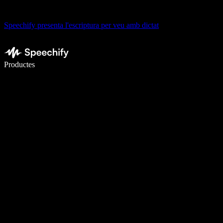
Speechify presenta l'escriptura per veu amb dictat
Escriu 5× més ràpid amb la veu
Productes
Més informació