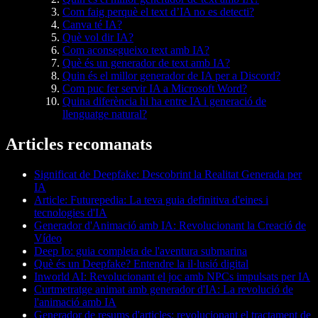
Com faig perquè el text d’IA no es detecti?
Canva té IA?
Què vol dir IA?
Com aconsegueixo text amb IA?
Què és un generador de text amb IA?
Quin és el millor generador de IA per a Discord?
Com puc fer servir IA a Microsoft Word?
Quina diferència hi ha entre IA i generació de
llenguatge natural?
Articles recomanats
Significat de Deepfake: Descobrint la Realitat Generada per
IA
Article: Futurepedia: La teva guia definitiva d'eines i
tecnologies d'IA
Generador d'Animació amb IA: Revolucionant la Creació de
Vídeo
Deep Io: guia completa de l'aventura submarina
Què és un Deepfake? Entendre la il·lusió digital
Inworld AI: Revolucionant el joc amb NPCs impulsats per IA
Curtmetratge animat amb generador d'IA: La revolució de
l'animació amb IA
Generador de resums d'articles: revolucionant el tractament de