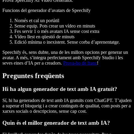
Prova Speechify AI Video Generator.
Funcions del generador d’avatars de Speechify
Només et cal un portàtil
Sense equip. Pots crear un vídeo en minuts
Fes servir 1 o més avatars IA sense cost extra
Vídeo llest en qüestió de minuts
Edició mínima o inexistent. Sense corba d’aprenentatge.
Speechify és, sens dubte, una de les millors opcions per generar un
avatar. A més, s’integra perfectament amb Speechify Studio i les
seves eines d’IA per a creadors.
Prova-ho de franc
!
Preguntes freqüents
Hi ha algun generador de text amb IA gratuït?
Sí, hi ha generadors de text amb IA gratuïts com ChatGPT. T’ajuden
a superar el bloqueig i a crear continguts de qualitat, com posts per a
xarxes socials o descripcions, sense cap cost.
Quin és el millor generador de text amb IA?