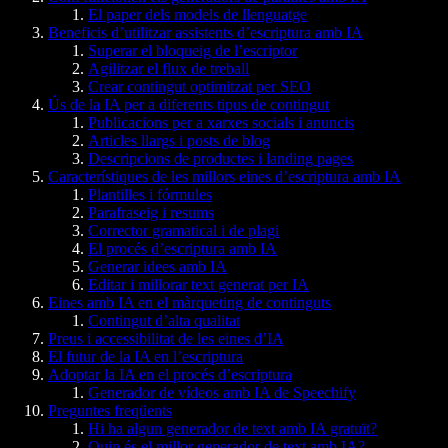
El paper dels models de llenguatge
Beneficis d’utilitzar assistents d’escriptura amb IA
Superar el bloqueig de l’escriptor
Agilitzar el flux de treball
Crear contingut optimitzat per SEO
Ús de la IA per a diferents tipus de contingut
Publicacions per a xarxes socials i anuncis
Articles llargs i posts de blog
Descripcions de productes i landing pages
Característiques de les millors eines d’escriptura amb IA
Plantilles i fórmules
Parafraseig i resums
Corrector gramatical i de plagi
El procés d’escriptura amb IA
Generar idees amb IA
Editar i millorar text generat per IA
Eines amb IA en el màrqueting de continguts
Contingut d’alta qualitat
Preus i accessibilitat de les eines d’IA
El futur de la IA en l’escriptura
Adoptar la IA en el procés d’escriptura
Generador de vídeos amb IA de Speechify
Preguntes freqüents
Hi ha algun generador de text amb IA gratuït?
Quin és el millor generador de text amb IA?