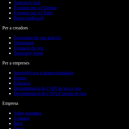
Aplicació web
Extensió per al Chrome
Extensió per a l’Edge
Baixa l'aplicació
Per a creadors
Generador de veu amb IA
Doblament
Clonació de veu
Speechify Work
Per a empreses
Speechify per a desenvolupadors
Equips
Educació
Documentació de l’API de text a veu
Documentació de l’API d’agents de veu
Empresa
Sobre nosaltres
Contacte
Blog
Feina