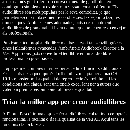
arribar a més gent, oferir una nova manera de gaudir del teu
contingut o simplement explorar un vessant creatiu diferent. Els
audiollibres són molt populars per la seva comoditat, ja que
permeten escoltar llibres mentre condueixes, fas esport o tasques
domèstiques. Amb les eines adequades, pots crear fàcilment
audiollibres de gran qualitat i veu natural que no tenen res a envejar
als professionals.
Publicar el teu propi audiollibre mai havia estat tan senzill, gràcies a
eines i plataformes avançades. Amb Apple Audiobook Creator a la
Mac App Store, pots convertir el teu llibre en un audiollibre
professional en pocs passos.
L'app permet compres internes per accedir a funcions addicionals.
Els usuaris destaquen que és fàcil d'utilitzar i apta per a macOS
10.13 o posterior. La qualitat de reproducció és molt bona i les
condicions són clares, sent una opció excel·lent per a autors que
volen ampliar l'abast amb audiollibres de qualitat.
Triar la millor app per crear audiollibres
A l’hora d’escollir una app per fer audiollibres, cal tenir en compte la
funcionalitat, la facilitat d’ús i la qualitat de la veu AI. Aquí tens les
funcions clau a buscar: