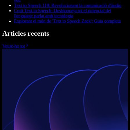
veu
Text to Speech 119: Revolucionant la comunicació d'àudio
Codi Text to Speech: Desbloqueja tot el potencial del
llenguatge parlat amb tecnologia
Explorant el món de 'Text to Speech Zack': Guia completa
Articles recents
Veure-ho tot