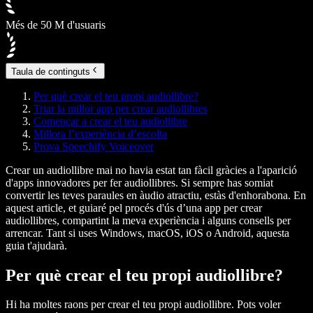
Més de 50 M d'usuaris
Taula de continguts
Per què crear el teu propi audiollibre?
Triar la millor app per crear audiollibres
Començar a crear el teu audiollibre
Millora l’experiència d’escolta
Prova Speechify Voiceover
Crear un audiollibre mai no havia estat tan fàcil gràcies a l'aparició
d'apps innovadores per fer audiollibres. Si sempre has somiat
convertir les teves paraules en àudio atractiu, estàs d'enhorabona. En
aquest article, et guiaré pel procés d'ús d’una app per crear
audiollibres, compartint la meva experiència i alguns consells per
arrencar. Tant si uses Windows, macOS, iOS o Android, aquesta
guia t'ajudarà.
Per què crear el teu propi audiollibre?
Hi ha moltes raons per crear el teu propi audiollibre. Pots voler