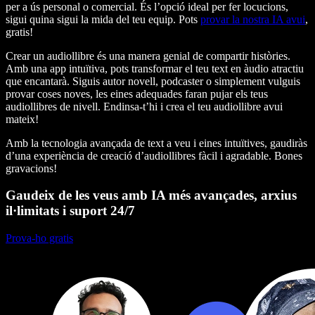
per a ús personal o comercial. És l’opció ideal per fer locucions,
sigui quina sigui la mida del teu equip. Pots
provar la nostra IA avui
,
gratis!
Crear un audiollibre és una manera genial de compartir històries.
Amb una app intuïtiva, pots transformar el teu text en àudio atractiu
que encantarà. Siguis autor novell, podcaster o simplement vulguis
provar coses noves, les eines adequades faran pujar els teus
audiollibres de nivell. Endinsa-t’hi i crea el teu audiollibre avui
mateix!
Amb la tecnologia avançada de text a veu i eines intuïtives, gaudiràs
d’una experiència de creació d’audiollibres fàcil i agradable. Bones
gravacions!
Gaudeix de les veus amb IA més avançades, arxius
il·limitats i suport 24/7
Prova-ho gratis