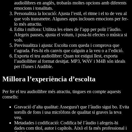
audiollibres en anglès, trobaràs moltes opcions amb diferents
emocions i tonalitats.
Personalitza la locució
: Ajusta l’estil, el ritme i el to de veu al
que vols transmetre. Algunes apps inclouen emocions per fer-
lo més atractiu.
Edita i millora
: Utilitza les eines de l’app per polir l’àudio.
Afegeix pauses, ajusta el volum, i posa-hi efectes o música si
vols.
Previsualitza i ajusta
: Escolta com queda i comprova que
t’agrada. Fes-hi els canvis que calguin a la veu o a l’edició.
Exporta el teu audiollibre
: Quan tot estigui llest, exporta
l’audiollibre al format desitjat. MP3, WAV i M4B són ideals
per iTunes i Audible.
Millora l’experiència d’escolta
Per fer el teu audiollibre més atractiu, tingues en compte aquests
consells:
Gravació d’alta qualitat
: Assegura't que l’àudio sigui bo. Evita
sorolls de fons i usa micròfons de qualitat si graves la teva
veu.
Metadades i codificació
: Codifica bé l’àudio i afegeix-hi
dades com títol, autor i capítols. Això el fa més professional i