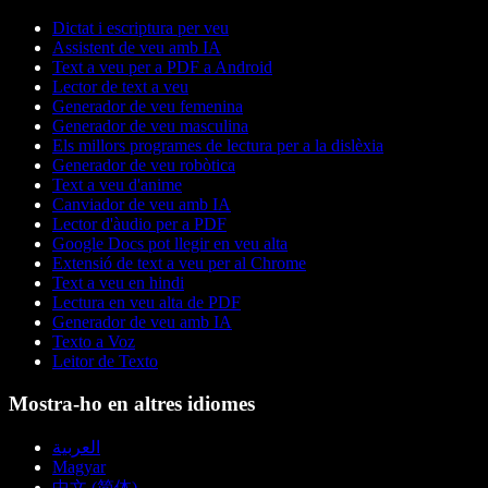
Dictat i escriptura per veu
Assistent de veu amb IA
Text a veu per a PDF a Android
Lector de text a veu
Generador de veu femenina
Generador de veu masculina
Els millors programes de lectura per a la dislèxia
Generador de veu robòtica
Text a veu d'anime
Canviador de veu amb IA
Lector d'àudio per a PDF
Google Docs pot llegir en veu alta
Extensió de text a veu per al Chrome
Text a veu en hindi
Lectura en veu alta de PDF
Generador de veu amb IA
Texto a Voz
Leitor de Texto
Mostra-ho en altres idiomes
العربية
Magyar
中文 (简体)