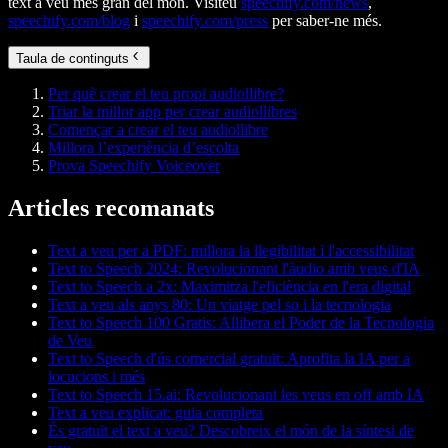
text a veu més gran del món. Visiteu
speechify.com/news
,
speechify.com/blog
i
speechify.com/press
per saber-ne més.
Taula de continguts
Per què crear el teu propi audiollibre?
Triar la millor app per crear audiollibres
Començar a crear el teu audiollibre
Millora l’experiència d’escolta
Prova Speechify Voiceover
Articles recomanats
Text a veu per a PDF: millora la llegibilitat i l'accessibilitat
Text to Speech 2024: Revolucionant l'àudio amb veus d'IA
Text to Speech a 2x: Maximitza l'eficiència en l'era digital
Text a veu als anys 80: Un viatge pel so i la tecnologia
Text to Speech 100 Gratis: Allibera el Poder de la Tecnologia
de Veu
Text to Speech d'ús comercial gratuït: Aprofita la IA per a
locucions i més
Text to Speech 15.ai: Revolucionant les veus en off amb IA
Text a veu explicat: guia completa
És gratuït el text a veu? Descobreix el món de la síntesi de