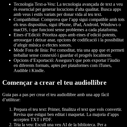
Tecnologia Text-a-Veu
: La tecnologia avançada de text a veu
és essencial per generar locucions d'alta qualitat. Busca apps
amb veus i estils variats per donar vida al teu text.
Compatibilitat
: Comprova que l’app sigui compatible amb tots
els teus dispositius, sigui iPhone, iPad, Android, Windows o
macOS, i que funcioni sense problemes a cada plataforma.
Eines d’Edició
: Prioritza apps amb eines d’edició potents,
arrossegar i deixar anar, opcions de codificació i la possibilitat
d’afegir música o efectes sonors.
Mode Fora de línia
: Per comoditat, tria una app que et permeti
treballar sense connexió i guardar el progrés localment.
Opcions d’Exportació
: Assegura’t que pots exportar l’àudio
en diferents formats, aptes per plataformes com iTunes,
Audible i Kindle.
Començar a crear el teu audiollibre
Guia pas a pas per crear el teu audiollibre amb una app fàcil
d’utilitzar:
Prepara el teu text
: Primer, finalitza el text que vols convertir.
Revisa que estigui ben editat i maquetat. La majoria d’apps
accepten TXT i PDF.
Tria la veu
: Escull una veu AI de la biblioteca. Per a