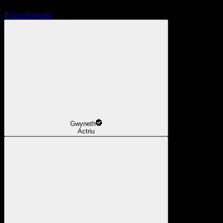
Prova-ho gratis
Gwyneth
Actriu