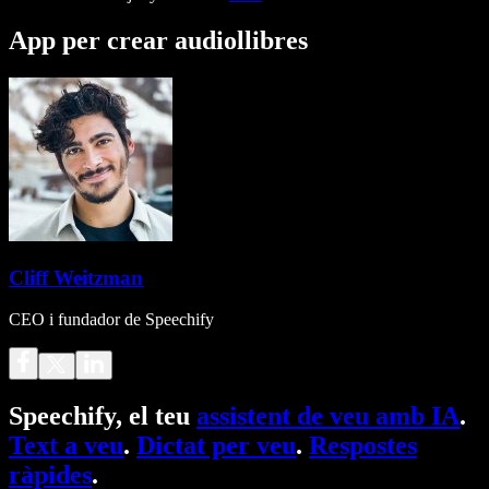
App per crear audiollibres
Cliff Weitzman
CEO i fundador de Speechify
Speechify, el teu
assistent de veu amb IA
.
Text a veu
.
Dictat per veu
.
Respostes
ràpides
.