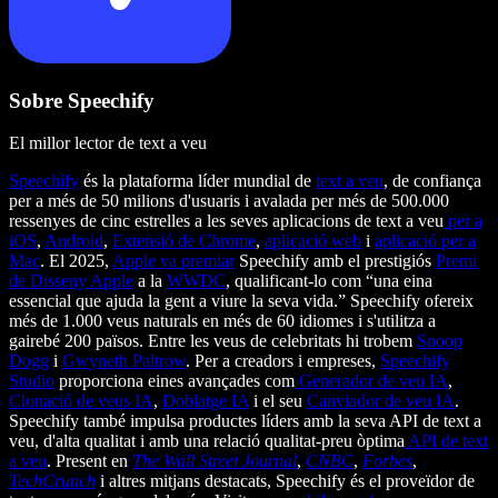
Sobre Speechify
El millor lector de text a veu
Speechify
és la plataforma líder mundial de
text a veu
, de confiança
per a més de 50 milions d'usuaris i avalada per més de 500.000
ressenyes de cinc estrelles a les seves aplicacions de text a veu
per a
iOS
,
Android
,
Extensió de Chrome
,
aplicació web
i
aplicació per a
Mac
. El 2025,
Apple va premiar
Speechify amb el prestigiós
Premi
de Disseny Apple
a la
WWDC
, qualificant-lo com “una eina
essencial que ajuda la gent a viure la seva vida.” Speechify ofereix
més de 1.000 veus naturals en més de 60 idiomes i s'utilitza a
gairebé 200 països. Entre les veus de celebritats hi trobem
Snoop
Dogg
i
Gwyneth Paltrow
. Per a creadors i empreses,
Speechify
Studio
proporciona eines avançades com
Generador de veu IA
,
Clonació de veus IA
,
Doblatge IA
i el seu
Canviador de veu IA
.
Speechify també impulsa productes líders amb la seva API de text a
veu, d'alta qualitat i amb una relació qualitat-preu òptima
API de text
a veu
. Present en
The Wall Street Journal
,
CNBC
,
Forbes
,
TechCrunch
i altres mitjans destacats, Speechify és el proveïdor de