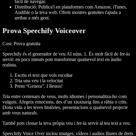
fàcil de navegar.
Distribució
: Publica'l en plataformes com Amazon, iTunes,
Audible o la teva web. Oferir mostres gratuïtes t'ajuda a
arribar a més gent.
Prova Speechify Voiceover
Cost
: Prova gratuïta
Speechify és el generador de veu AI núm. 1. És molt fàcil de fer-lo
servir: en pocs minuts pots transformar qualsevol text en àudio
realista.
Escriu el text que vols escoltar
Tria una veu i la velocitat
Prem “Genera”. I llestos!
Tria entre centenars de veus, molts idiomes i personalitza-ho com
vulguis. Afegeix emocions, des d’un xiuxiueig fins a ràbia o crits.
Dona vida a les teves històries, presentacions o qualsevol projecte
amb veus naturals.
També pots clonar la teva pròpia veu i fer-la servir al teu text a veu.
Speechify Voice Over inclou imatges, vídeos i audios lliures de drets