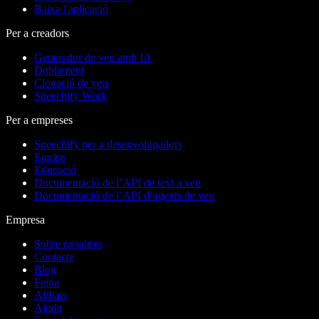
Baixa l'aplicació
Per a creadors
Generador de veu amb IA
Doblament
Clonació de veu
Speechify Work
Per a empreses
Speechify per a desenvolupadors
Equips
Educació
Documentació de l’API de text a veu
Documentació de l’API d’agents de veu
Empresa
Sobre nosaltres
Contacte
Blog
Feina
Afiliats
Ajuda