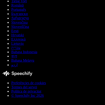
Tiếng Việt
Română
Português
Български
ქართული
Slovenčina
Slovenščina
Eesti
Hrvatski
Ελληνικά
Lietuvių
עברית
Bahasa Indonesia
বাংলা
Bahasa Melayu
اردو
Preferències de cookies
Termes del servei
Política de privacitat
© Speechify Inc 2026