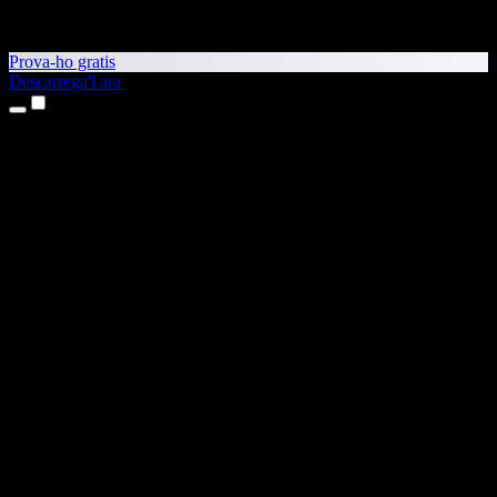
Prova-ho gratis
Descarrega'l ara
Productes
Text a veu
Aplicacions per a iPhone i iPad
Aplicació per a Android
Extensió per al Chrome
Extensió per a l'Edge
Aplicació web
Aplicació per al Mac
Aplicació per al Windows