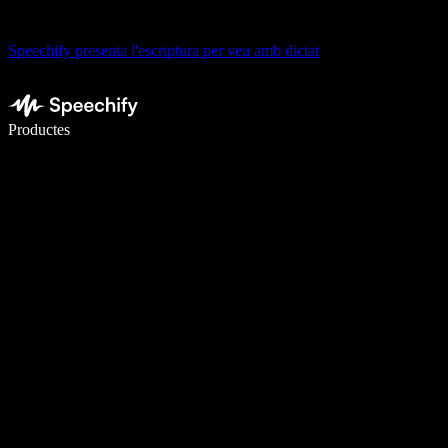
Speechify presenta l'escriptura per veu amb dictat
Escriu 5× més ràpid amb la veu
Productes
Més informació