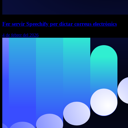
Fer servir Speechify per dictar correus electrònics
4 de febrer del 2026