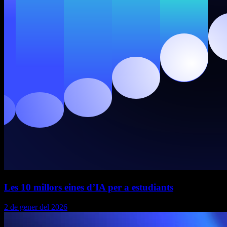
Les 10 millors eines d’IA per a estudiants
2 de gener del 2026