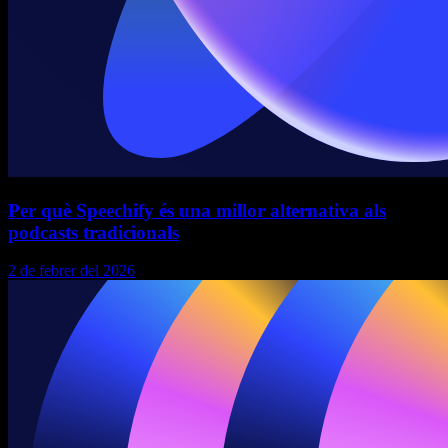
Per què Speechify és una millor alternativa als
podcasts tradicionals
2 de febrer del 2026