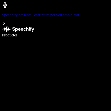
Speechify presenta l'escriptura per veu amb dictat
Escriu 5× més ràpid amb la veu
Productes
Més informació