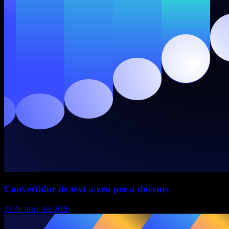
Convertidor de text a veu per a docents
15 de març del 2026