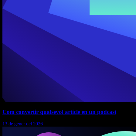
Com convertir qualsevol article en un podcast
13 de gener del 2026