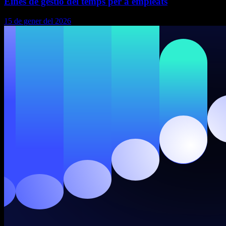
Eines de gestió del temps per a empleats
15 de gener del 2026