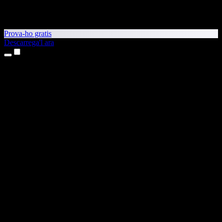
Prova-ho gratis
Descarrega'l ara
Productes
Text a veu
Aplicacions per a iPhone i iPad
Aplicació per a Android
Extensió per al Chrome
Extensió per a l'Edge
Aplicació web
Aplicació per al Mac