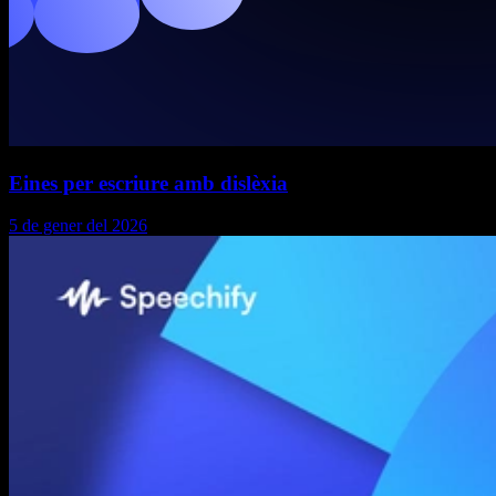
Eines per escriure amb dislèxia
5 de gener del 2026