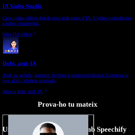
IA Vídeo Studio
Crea i edita vídeos des de zero amb eines d’IA. L’editor complet per
a vídeo i creativitat.
Mira l'IA vídeo
Dobl. amb IA
Amb un sol clic, tradueix el vídeo a qualsevol idioma. Conserva la
veu, el to i el ritme originals.
Mira el dobl. amb IA
Prova-ho tu mateix
Un tastet del que pots fer amb Speechify