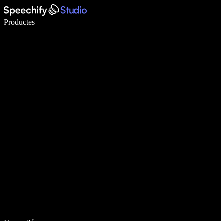
Escriu 5× més ràpid amb la veu
Productes
Més informació