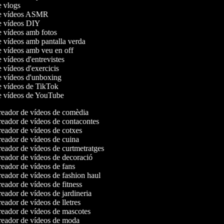
de vlogs
de vídeos ASMR
de vídeos DIY
de vídeos amb fotos
e vídeos amb pantalla verda
de vídeos amb veu en off
e vídeos d'entrevistes
e vídeos d'exercicis
de vídeos d'unboxing
de vídeos de TikTok
de vídeos de YouTube
eador de vídeos de comèdia
eador de vídeos de contacontes
eador de vídeos de cotxes
eador de vídeos de cuina
eador de vídeos de curtmetratges
eador de vídeos de decoració
eador de vídeos de fans
eador de vídeos de fashion haul
eador de vídeos de fitness
eador de vídeos de jardineria
eador de vídeos de lletres
eador de vídeos de mascotes
eador de vídeos de moda