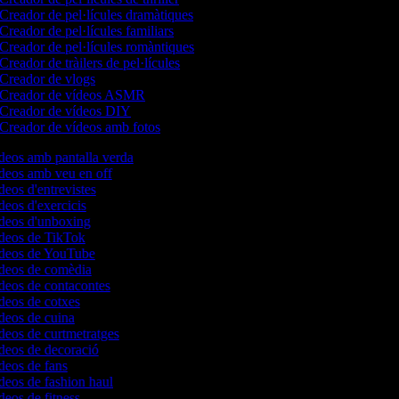
Creador de pel·lícules dramàtiques
Creador de pel·lícules familiars
Creador de pel·lícules romàntiques
Creador de tràilers de pel·lícules
Creador de vlogs
Creador de vídeos ASMR
Creador de vídeos DIY
Creador de vídeos amb fotos
ídeos amb pantalla verda
ídeos amb veu en off
deos d'entrevistes
ídeos d'exercicis
ídeos d'unboxing
ídeos de TikTok
vídeos de YouTube
ídeos de comèdia
ídeos de contacontes
ídeos de cotxes
ídeos de cuina
ídeos de curtmetratges
ídeos de decoració
ídeos de fans
ídeos de fashion haul
ídeos de fitness