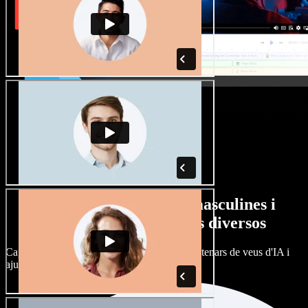
Gran varietat de veus masculines i
femenines amb accents diversos
Cap projecte ha de sonar igual. Tria entre centenars de veus d'IA i
ajusta'n l’accent.