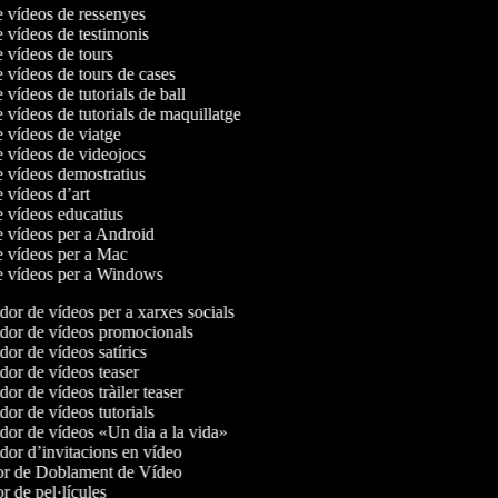
e vídeos de ressenyes
e vídeos de testimonis
e vídeos de tours
e vídeos de tours de cases
e vídeos de tutorials de ball
e vídeos de tutorials de maquillatge
e vídeos de viatge
e vídeos de videojocs
e vídeos demostratius
e vídeos d’art
e vídeos educatius
e vídeos per a Android
de vídeos per a Mac
de vídeos per a Windows
or de vídeos per a xarxes socials
or de vídeos promocionals
or de vídeos satírics
or de vídeos teaser
or de vídeos tràiler teaser
or de vídeos tutorials
or de vídeos «Un dia a la vida»
or d’invitacions en vídeo
r de Doblament de Vídeo
r de pel·lícules