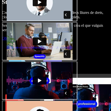
Studio.
Crea dobl. de veu, afegeix imatges, àudio, vídeos lliures de drets,
clona veus i munta projectes multimèdia complets.
Sense corba d’aprenentatge, tot al navegador: crea el que vulguis
sense els límits de sempre.
Obre l'Studio