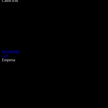
Casos d'ús
Descarrega
API
Empresa