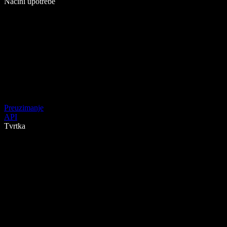
Načini upotrebe
Preuzimanje
API
Tvrtka