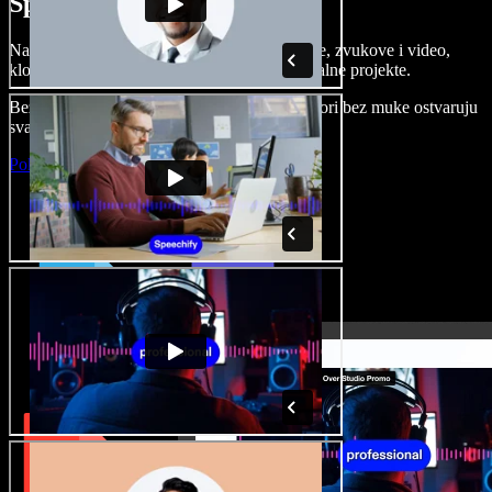
Speechify Studiju.
Napravite voice overe, dodajte besplatne slike, zvukove i video,
klonirajte svoj glas i složite sjajne audio-vizualne projekte.
Bez učenja i sve dostupno u pregledniku, autori bez muke ostvaruju
svaku kreativnu ideju.
Pokreni Studio