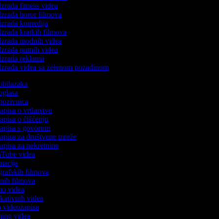
zrada fitness videa
zrada horor filmova
Izrada komedija
zrada kratkih filmova
Izrada modnih videa
zrada putnih videa
Izrada reklama
Izrada videa sa zelenom pozadinom
 obilazaka
 oglasa
 pozivnica
zapisa o vrtlarstvu
zapisa o čišćenju
ozapisa s govorom
zapisa za društvene mreže
zapisa za nekretnine
ouTube videa
imacija
ografskih filmova
tanih filmova
emo videa
ukativnih videa
to videozapisa
aming videa