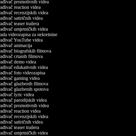
ađivač promotivnih videa
ađivač reaction videa
ađivač recenzijskih videa
ađivač satiričnih videa
ađivač teaser trailera
ađivač umjetničkih videa
ada videozapisa za nekretnine
ađivač YouTube videa
ađivač animacija
ađivač biografskih filmova
ađivač crtanih filmova
ađivač demo videa
ađivač edukativnih videa
ađivač foto videozapisa
ađivač gaming videa
ađivač glazbenih filmova
ađivač glazbenih spotova
ađivač lyric videa
ađivač parodijskih videa
ađivač promotivnih videa
ađivač reaction videa
ađivač recenzijskih videa
ađivač satiričnih videa
ađivač teaser trailera
ađivač umjetničkih videa