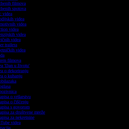
azbenih filmova
azbenih spotova
ric videa
rodijskih videa
omotivnih videa
action videa
cenzijskih videa
iričnih videa
ser trailera
jetničkih videa
voda
stern filmova
dea 'Dan u životu'
dea o dekoriranju
dea o kuhanju
 obilazaka
 oglasa
 pozivnica
zapisa o vrtlarstvu
zapisa o čišćenju
ozapisa s govorom
zapisa za društvene mreže
zapisa za nekretnine
ouTube videa
imacija