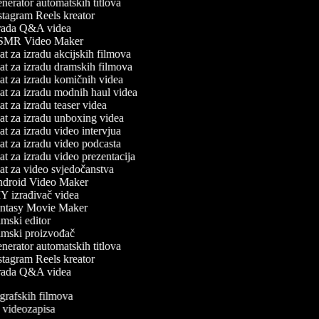
erator automatskih titlova
tagram Reels kreator
rada Q&A videa
MR Video Maker
t za izradu akcijskih filmova
t za izradu dramskih filmova
t za izradu komičnih videa
t za izradu modnih haul videa
t za izradu teaser videa
t za izradu unboxing videa
t za izradu video intervjua
t za izradu video podcasta
t za izradu video prezentacija
t za video svjedočanstva
droid Video Maker
 izrađivač videa
ntasy Movie Maker
mski editor
mski proizvođač
erator automatskih titlova
tagram Reels kreator
rada Q&A videa
iografskih filmova
an videozapisa