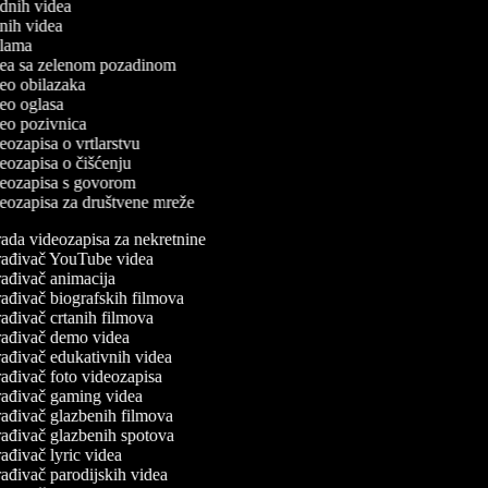
odnih videa
utnih videa
eklama
idea sa zelenom pozadinom
ideo obilazaka
ideo oglasa
ideo pozivnica
deozapisa o vrtlarstvu
ideozapisa o čišćenju
ideozapisa s govorom
ideozapisa za društvene mreže
ada videozapisa za nekretnine
ađivač YouTube videa
ađivač animacija
ađivač biografskih filmova
ađivač crtanih filmova
ađivač demo videa
ađivač edukativnih videa
ađivač foto videozapisa
ađivač gaming videa
ađivač glazbenih filmova
ađivač glazbenih spotova
ađivač lyric videa
ađivač parodijskih videa