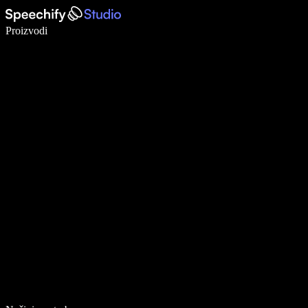
Pišite 5× brže uz glasovno diktiranje
Proizvodi
Saznajte više