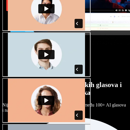
Veliki izbor muških i ženskih glasova i
raznih naglasaka
Nijedan projekt ne mora zvučati isto. Birajte među 100+ AI glasova
i naglasaka i prilagodite ih sebi.