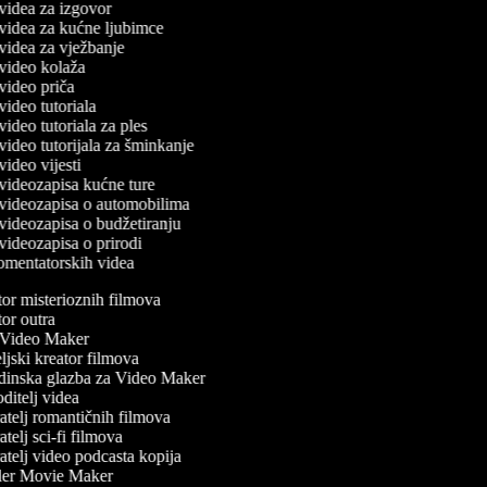
č videa za izgovor
č videa za kućne ljubimce
č videa za vježbanje
č video kolaža
č video priča
 video tutoriala
 video tutoriala za ples
č video tutorijala za šminkanje
 video vijesti
č videozapisa kućne ture
č videozapisa o automobilima
č videozapisa o budžetiranju
č videozapisa o prirodi
komentatorskih videa
r misterioznih filmova
r outra
ideo Maker
jski kreator filmova
inska glazba za Video Maker
itelj videa
telj romantičnih filmova
telj sci-fi filmova
telj video podcasta kopija
ler Movie Maker