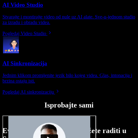
AI Video Studio
Stvarajte i montirajte video od nule uz AI alate. Sve-u-jednom studio
za izradu i obradu videa.
Pogledaj Video Studio
AI Sinkronizacija
Jednim klikom promijenite jezik bilo kojeg videa. Glas, intonacija i
brzina ostaju isti.
Pogledaj AI sinkronizaciju
Isprobajte sami
Evo malog pregleda što možete raditi u