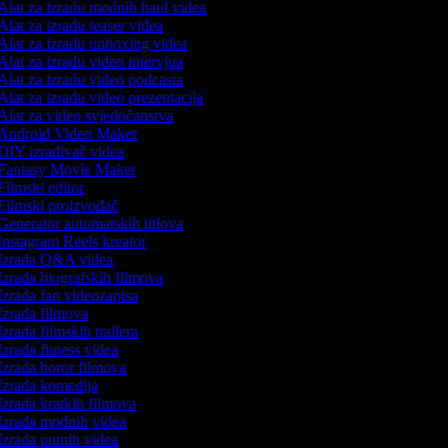
lat za izradu modnih haul videa
lat za izradu teaser videa
lat za izradu unboxing videa
lat za izradu video intervjua
lat za izradu video podcasta
lat za izradu video prezentacija
lat za video svjedočanstva
Android Video Maker
DIY izrađivač videa
Fantasy Movie Maker
ilmski editor
Filmski proizvođač
enerator automatskih titlova
nstagram Reels kreator
Izrada Q&A videa
zrada biografskih filmova
zrada fan videozapisa
zrada filmova
zrada filmskih trailera
zrada fitness videa
zrada horor filmova
Izrada komedija
zrada kratkih filmova
Izrada modnih videa
zrada putnih videa