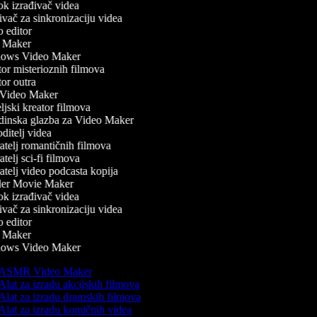
k izrađivač videa
ač za sinkronizaciju videa
editor
Maker
ws Video Maker
r misterioznih filmova
r outra
ideo Maker
jski kreator filmova
inska glazba za Video Maker
itelj videa
telj romantičnih filmova
telj sci-fi filmova
telj video podcasta kopija
ler Movie Maker
k izrađivač videa
ač za sinkronizaciju videa
editor
Maker
ws Video Maker
ASMR Video Maker
lat za izradu akcijskih filmova
lat za izradu dramskih filmova
lat za izradu komičnih videa