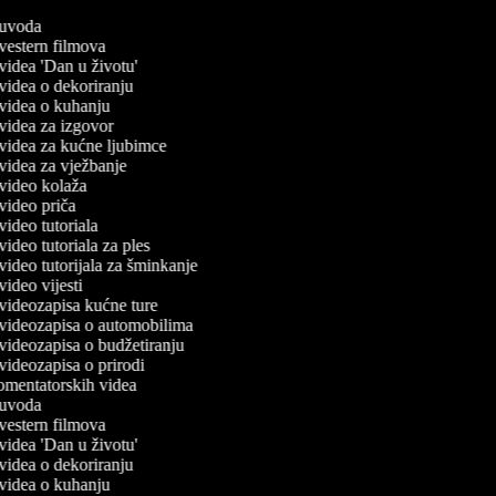
č uvoda
č vestern filmova
č videa 'Dan u životu'
č videa o dekoriranju
č videa o kuhanju
č videa za izgovor
č videa za kućne ljubimce
č videa za vježbanje
č video kolaža
č video priča
 video tutoriala
 video tutoriala za ples
č video tutorijala za šminkanje
 video vijesti
č videozapisa kućne ture
č videozapisa o automobilima
č videozapisa o budžetiranju
č videozapisa o prirodi
komentatorskih videa
č uvoda
č vestern filmova
č videa 'Dan u životu'
č videa o dekoriranju
č videa o kuhanju