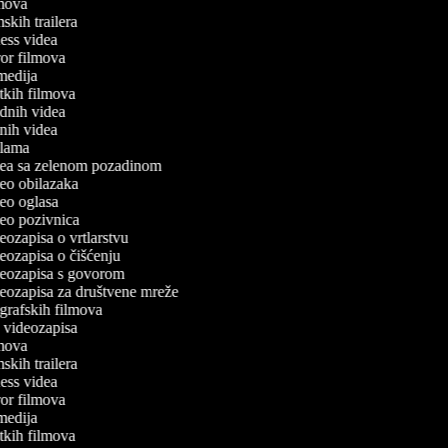
ilmova
lmskih trailera
tness videa
oror filmova
omedija
ratkih filmova
odnih videa
utnih videa
eklama
idea sa zelenom pozadinom
ideo obilazaka
ideo oglasa
ideo pozivnica
deozapisa o vrtlarstvu
ideozapisa o čišćenju
ideozapisa s govorom
ideozapisa za društvene mreže
iografskih filmova
an videozapisa
ilmova
lmskih trailera
tness videa
oror filmova
omedija
ratkih filmova