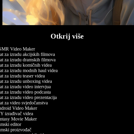
Otkrij više
MR Video Maker
t za izradu akcijskih filmova
t za izradu dramskih filmova
t za izradu komičnih videa
t za izradu modnih haul videa
t za izradu teaser videa
t za izradu unboxing videa
t za izradu video intervjua
t za izradu video podcasta
t za izradu video prezentacija
t za video svjedočanstva
droid Video Maker
 izrađivač videa
ntasy Movie Maker
mski editor
mski proizvođač