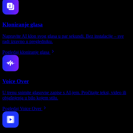
Kloniranje glasa
Napravite AI klon svog glasa u par sekundi. Bez instalacije – sve
radi izravno u pregledniku.
Pogledaj kloniranje glasa
Voice Over
U trenu snimite glasovne zapise s AI-jem. Pročitajte tekst, video ili
objašnjenja u bilo kojem stilu.
Pogledaj Voice Over