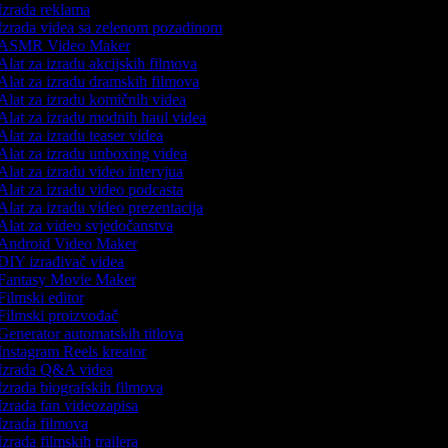
Izrada reklama
Izrada videa sa zelenom pozadinom
ASMR Video Maker
lat za izradu akcijskih filmova
lat za izradu dramskih filmova
lat za izradu komičnih videa
lat za izradu modnih haul videa
lat za izradu teaser videa
lat za izradu unboxing videa
lat za izradu video intervjua
lat za izradu video podcasta
lat za izradu video prezentacija
lat za video svjedočanstva
Android Video Maker
DIY izrađivač videa
Fantasy Movie Maker
ilmski editor
Filmski proizvođač
enerator automatskih titlova
nstagram Reels kreator
Izrada Q&A videa
zrada biografskih filmova
zrada fan videozapisa
zrada filmova
zrada filmskih trailera