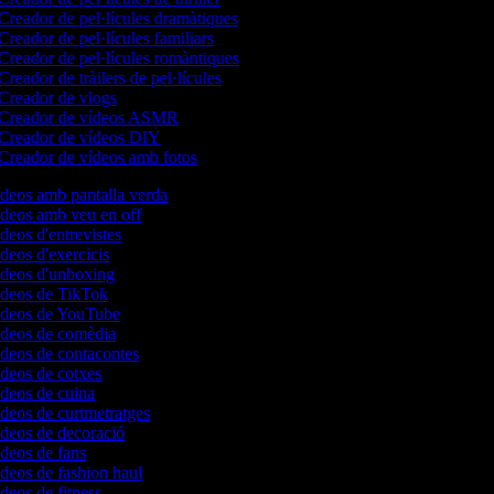
Creador de pel·lícules dramàtiques
reador de pel·lícules familiars
Creador de pel·lícules romàntiques
reador de tràilers de pel·lícules
Creador de vlogs
Creador de vídeos ASMR
Creador de vídeos DIY
Creador de vídeos amb fotos
ídeos amb pantalla verda
vídeos amb veu en off
ídeos d'entrevistes
ídeos d'exercicis
vídeos d'unboxing
vídeos de TikTok
vídeos de YouTube
vídeos de comèdia
ídeos de contacontes
ídeos de cotxes
ídeos de cuina
ídeos de curtmetratges
ídeos de decoració
ídeos de fans
ídeos de fashion haul
ídeos de fitness