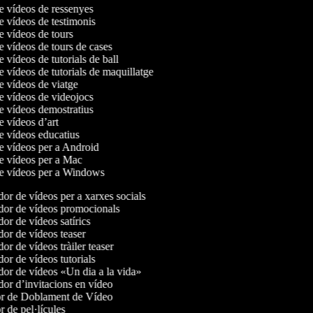
de vídeos de ressenyes
de vídeos de testimonis
de vídeos de tours
de vídeos de tours de cases
e vídeos de tutorials de ball
de vídeos de tutorials de maquillatge
de vídeos de viatge
de vídeos de videojocs
de vídeos demostratius
de vídeos d’art
de vídeos educatius
de vídeos per a Android
de vídeos per a Mac
de vídeos per a Windows
r de vídeos per a xarxes socials
or de vídeos promocionals
r de vídeos satírics
or de vídeos teaser
r de vídeos tràiler teaser
r de vídeos tutorials
or de vídeos «Un dia a la vida»
or d’invitacions en vídeo
r de Doblament de Vídeo
 de pel·lícules