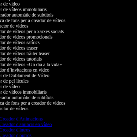
r de vídeo
 de vídeos immobiliaris
ador automàtic de subtítols
a de fons per a creador de vídeos
ctor de vídeos
r de vídeos per a xarxes socials
or de vídeos promocionals
r de vídeos satírics
or de vídeos teaser
r de vídeos tràiler teaser
r de vídeos tutorials
or de vídeos «Un dia a la vida»
or d’invitacions en vídeo
r de Doblament de Vídeo
 de pel·lícules
r de vídeo
 de vídeos immobiliaris
ador automàtic de subtítols
a de fons per a creador de vídeos
ctor de vídeos
Creador d'Animacions
Creador d'anuncis en vídeo
Creador d'intros
Creador d'outros