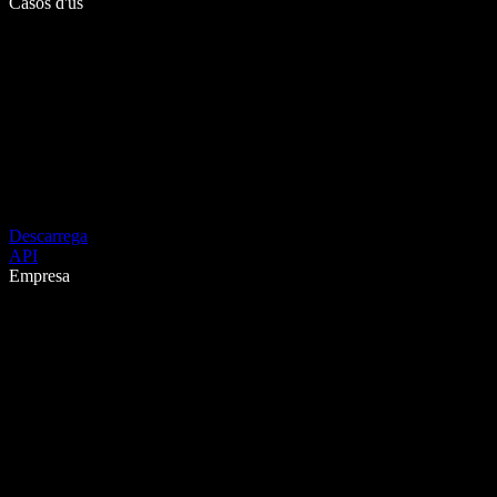
Casos d'ús
Descarrega
API
Empresa