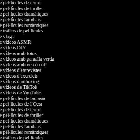
e pel·lícules de terror
e pel·lícules de thriller
de pel·lícules dramàtiques
e pel·lícules familiars
de pel·lícules romàntiques
e tràilers de pel·lícules
de vlogs
 de vídeos ASMR
de vídeos DIY
de vídeos amb fotos
de vídeos amb pantalla verda
de vídeos amb veu en off
de vídeos d'entrevistes
de vídeos d'exercicis
de vídeos d'unboxing
de vídeos de TikTok
de vídeos de YouTube
e pel·lícules de fantasia
e pel·lícules de l’Oest
e pel·lícules de terror
e pel·lícules de thriller
de pel·lícules dramàtiques
e pel·lícules familiars
de pel·lícules romàntiques
e tràilers de pel·lícules