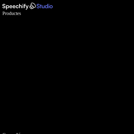
Escriu 5× més ràpid amb la veu
Productes
Més informació