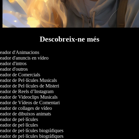
Descobreix-ne més
eador d'Animacions
ador d'anuncis en vídeo
ador d'intros
ador d'outros
eador de Comercials
ador de Pel·lícules Musicals
ador de Pel·lícules de Misteri
ador de Reels d’Instagram
ador de Videoclips Musicals
eador de Vídeos de Comentari
ador de collages de vídeo
ador de dibuixos animats
ador de pel·lícules
ador de pel·lícules
ador de pel·lícules biogràfiques
ador de pel·lícules biogràfiques