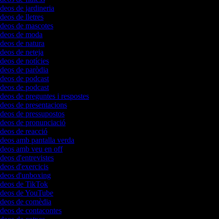
ídeos de jardineria
ídeos de lletres
vídeos de mascotes
vídeos de moda
ídeos de natura
ídeos de neteja
ídeos de notícies
ídeos de paròdia
ídeos de podcast
ídeos de podcast
ídeos de preguntes i respostes
ídeos de presentacions
ídeos de pressupostos
vídeos de pronunciació
ídeos de reacció
ídeos amb pantalla verda
vídeos amb veu en off
ídeos d'entrevistes
ídeos d'exercicis
vídeos d'unboxing
vídeos de TikTok
vídeos de YouTube
vídeos de comèdia
ídeos de contacontes