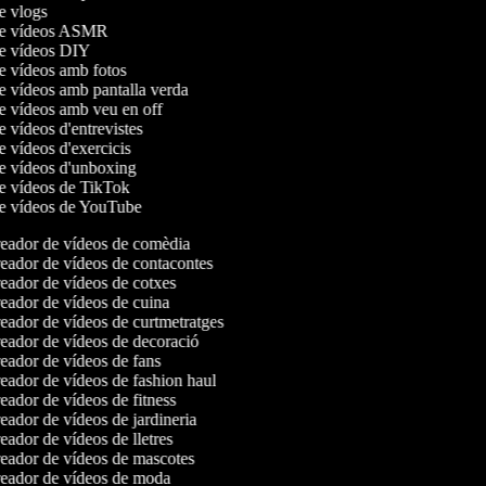
de vlogs
 de vídeos ASMR
de vídeos DIY
de vídeos amb fotos
de vídeos amb pantalla verda
de vídeos amb veu en off
de vídeos d'entrevistes
de vídeos d'exercicis
de vídeos d'unboxing
de vídeos de TikTok
de vídeos de YouTube
eador de vídeos de comèdia
ador de vídeos de contacontes
ador de vídeos de cotxes
ador de vídeos de cuina
ador de vídeos de curtmetratges
ador de vídeos de decoració
ador de vídeos de fans
ador de vídeos de fashion haul
ador de vídeos de fitness
ador de vídeos de jardineria
ador de vídeos de lletres
ador de vídeos de mascotes
eador de vídeos de moda