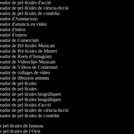
ador de pel·lícules d'acció
ador de pel·lícules de ciència-ficció
ador de pel·lícules de comèdia
eador d'Animacions
ador d'anuncis en vídeo
ador d'intros
ador d'outros
eador de Comercials
ador de Pel·lícules Musicals
ador de Pel·lícules de Misteri
ador de Reels d’Instagram
ador de Videoclips Musicals
eador de Vídeos de Comentari
ador de collages de vídeo
ador de dibuixos animats
ador de pel·lícules
ador de pel·lícules
ador de pel·lícules biogràfiques
ador de pel·lícules biogràfiques
ador de pel·lícules d'acció
ador de pel·lícules de ciència-ficció
ador de pel·lícules de comèdia
e pel·lícules de fantasia
e pel·lícules de l’Oest