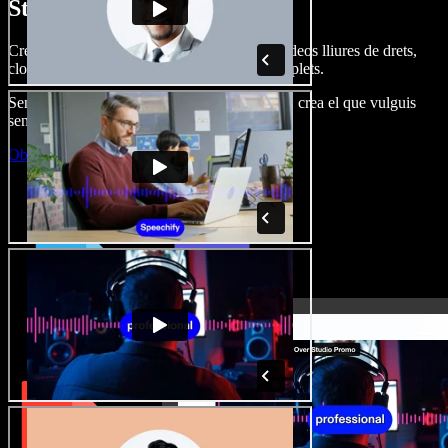
Studio.
Crea dobl. de veu, afegeix imatges, àudio, vídeos lliures de drets,
clona veus i munta projectes multimèdia complets.
Sense corba d’aprenentatge, tot al navegador: crea el que vulguis
sense els límits de sempre.
Obre l'Studio