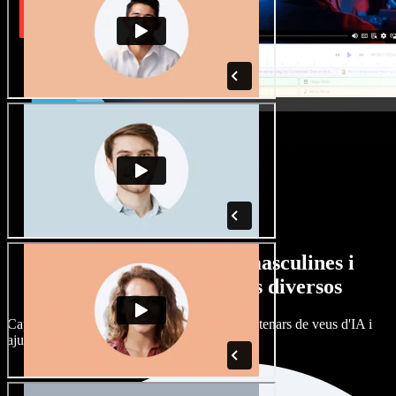
Gran varietat de veus masculines i
femenines amb accents diversos
Cap projecte ha de sonar igual. Tria entre centenars de veus d'IA i
ajusta'n l’accent.