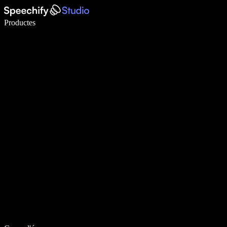
Escriu 5× més ràpid amb la veu
Productes
Més informació