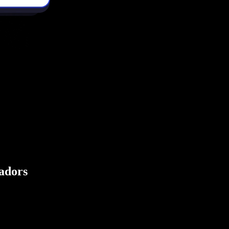
eadors