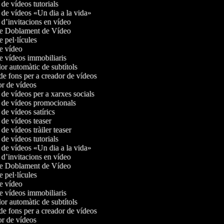
de vídeos tutorials
de vídeos «Un dia a la vida»
d’invitacions en vídeo
e Doblament de Vídeo
 pel·lícules
e vídeo
e vídeos immobiliaris
r automàtic de subtítols
e fons per a creador de vídeos
r de vídeos
de vídeos per a xarxes socials
de vídeos promocionals
e vídeos satírics
de vídeos teaser
e vídeos tràiler teaser
de vídeos tutorials
de vídeos «Un dia a la vida»
d’invitacions en vídeo
e Doblament de Vídeo
 pel·lícules
e vídeo
e vídeos immobiliaris
r automàtic de subtítols
e fons per a creador de vídeos
r de vídeos