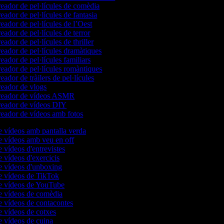
eador de pel·lícules de comèdia
eador de pel·lícules de fantasia
eador de pel·lícules de l’Oest
eador de pel·lícules de terror
eador de pel·lícules de thriller
eador de pel·lícules dramàtiques
eador de pel·lícules familiars
eador de pel·lícules romàntiques
eador de tràilers de pel·lícules
eador de vlogs
eador de vídeos ASMR
eador de vídeos DIY
eador de vídeos amb fotos
e vídeos amb pantalla verda
e vídeos amb veu en off
e vídeos d'entrevistes
e vídeos d'exercicis
e vídeos d'unboxing
e vídeos de TikTok
de vídeos de YouTube
e vídeos de comèdia
e vídeos de contacontes
e vídeos de cotxes
e vídeos de cuina