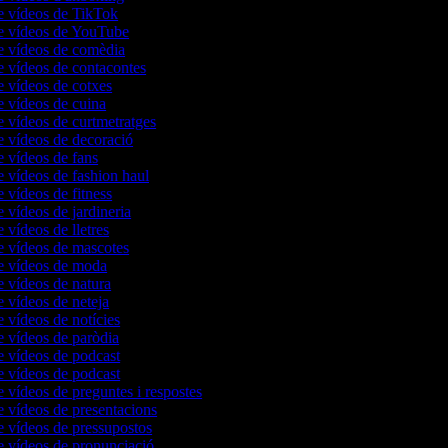
e vídeos de TikTok
de vídeos de YouTube
e vídeos de comèdia
e vídeos de contacontes
e vídeos de cotxes
e vídeos de cuina
e vídeos de curtmetratges
e vídeos de decoració
e vídeos de fans
e vídeos de fashion haul
e vídeos de fitness
e vídeos de jardineria
e vídeos de lletres
e vídeos de mascotes
de vídeos de moda
e vídeos de natura
e vídeos de neteja
e vídeos de notícies
e vídeos de paròdia
e vídeos de podcast
e vídeos de podcast
e vídeos de preguntes i respostes
e vídeos de presentacions
e vídeos de pressupostos
e vídeos de pronunciació