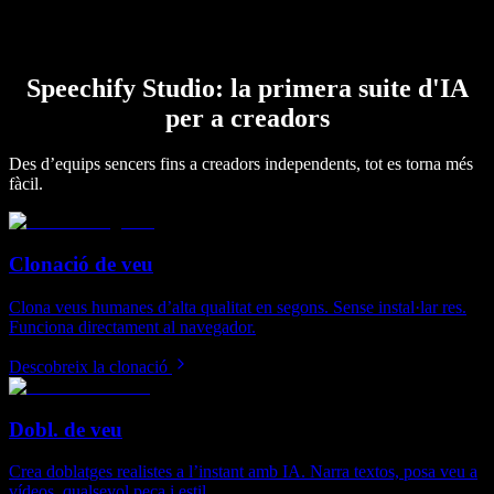
Speechify Studio: la primera suite d'IA
per a creadors
Des d’equips sencers fins a creadors independents, tot es torna més
fàcil.
Clonació de veu
Clona veus humanes d’alta qualitat en segons. Sense instal·lar res.
Funciona directament al navegador.
Descobreix la clonació
Dobl. de veu
Crea doblatges realistes a l’instant amb IA. Narra textos, posa veu a
vídeos, qualsevol peça i estil.