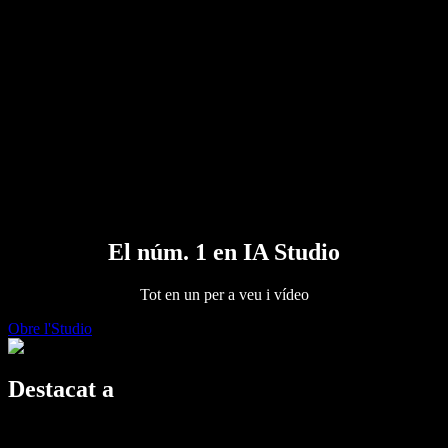
Premsa
Llegeix-m'ho
Lector de text a veu
Empresa
Contacta amb vendes
Speechify per a empreses i educació
Speechify per a Access to Work
Speechify per a DSA
Agents de veu SIMBA
Speechify per a desenvolupadors
El núm. 1 en IA Studio
Tot en un per a veu i vídeo
Obre l'Studio
Destacat a