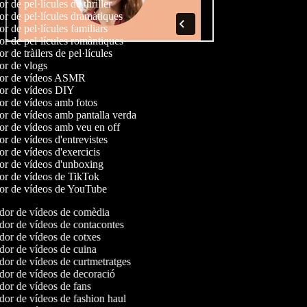
or de pel·lícules de thriller
or de pel·lícules dramàtiques
or de pel·lícules familiars
or de pel·lícules romàntiques
or de tràilers de pel·lícules
or de vlogs
dor de vídeos ASMR
dor de vídeos DIY
or de vídeos amb fotos
or de vídeos amb pantalla verda
or de vídeos amb veu en off
or de vídeos d'entrevistes
or de vídeos d'exercicis
or de vídeos d'unboxing
dor de vídeos de TikTok
dor de vídeos de YouTube
or de vídeos de comèdia
or de vídeos de contacontes
or de vídeos de cotxes
or de vídeos de cuina
or de vídeos de curtmetratges
or de vídeos de decoració
or de vídeos de fans
or de vídeos de fashion haul