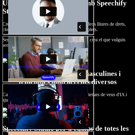
Un tastet del que pots fer amb Speechify
Studio.
Crea dobl. de veu, afegeix imatges, àudio, vídeos lliures de drets,
clona veus i munta projectes multimèdia complets.
Sense corba d’aprenentatge, tot al navegador: crea el que vulguis
sense els límits de sempre.
Obre l'Studio
Gran varietat de veus masculines i
femenines amb accents diversos
Cap projecte ha de sonar igual. Tria entre centenars de veus d'IA i
ajusta'n l’accent.
Speechify Studio per a equips de totes les