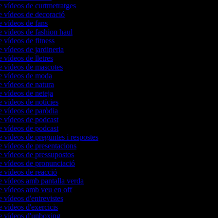
e vídeos de curtmetratges
e vídeos de decoració
e vídeos de fans
e vídeos de fashion haul
e vídeos de fitness
e vídeos de jardineria
e vídeos de lletres
e vídeos de mascotes
de vídeos de moda
e vídeos de natura
e vídeos de neteja
e vídeos de notícies
e vídeos de paròdia
e vídeos de podcast
e vídeos de podcast
e vídeos de preguntes i respostes
e vídeos de presentacions
e vídeos de pressupostos
e vídeos de pronunciació
e vídeos de reacció
e vídeos amb pantalla verda
e vídeos amb veu en off
e vídeos d'entrevistes
e vídeos d'exercicis
e vídeos d'unboxing