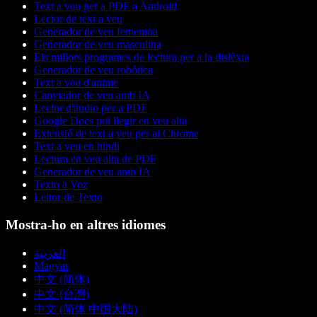
Text a veu per a PDF a Android
Lector de text a veu
Generador de veu femenina
Generador de veu masculina
Els millors programes de lectura per a la dislèxia
Generador de veu robòtica
Text a veu d'anime
Canviador de veu amb IA
Lector d'àudio per a PDF
Google Docs pot llegir en veu alta
Extensió de text a veu per al Chrome
Text a veu en hindi
Lectura en veu alta de PDF
Generador de veu amb IA
Texto a Voz
Leitor de Texto
Mostra-ho en altres idiomes
العربية
Magyar
中文 (简体)
中文 (台灣)
中文 (简体 中国大陆)