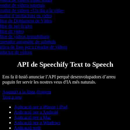
eador de vídeos tutorials
eador de vídeos «Un dia a la vida»
eador d’invitacions en vídeo
itor de Doblament de Vídeo
itor de pel·lícules
itor de vídeo
itor de vídeos immobiliaris
nerador automàtic de subtítols
sica de fons per a creador de vídeos
aductor de vídeos
API de Speechify Text to Speech
Ens fa il·lusió anunciar l’API perquè desenvolupadors d’arreu
puguin fer servir les nostres veus d'IA més naturals.
Apunta't a la llista d'espera
Text a veu
Aplicació per a iPhone i iPad
Aplicació per a Android
Aplicació per a Mac
Aplicació per a Windows
Aplicació web