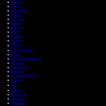
Čeština
Dansk
Nederlands
English
Français
Suomi
Deutsch
हिन्दी
Italiano
日本語
한국어
Norsk bokmål
Polski
Português Brasileiro
Русский
Українська
Español
Español (México)
Svenska
ไทย
Türkçe
Tiếng Việt
Română
Português