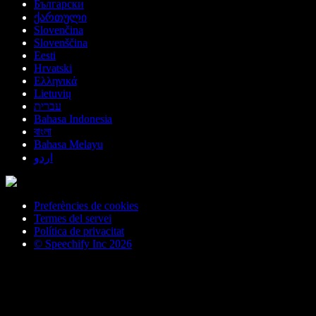
Български
ქართული
Slovenčina
Slovenščina
Eesti
Hrvatski
Ελληνικά
Lietuvių
עברית
Bahasa Indonesia
বাংলা
Bahasa Melayu
اردو
Preferències de cookies
Termes del servei
Política de privacitat
© Speechify Inc 2026