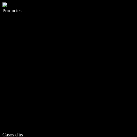
Escriu 5× més ràpid amb la veu
Productes
Més informació
Casos d'ús