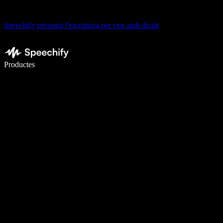
Speechify presenta l'escriptura per veu amb dictat
Escriu 5× més ràpid amb la veu
Productes
Més informació