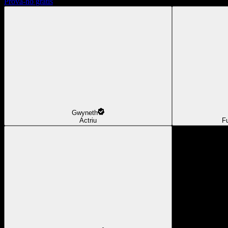
Prova-ho gratis
Gwyneth
Actriu
F