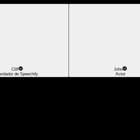
Cliff
John
undador de Speechify
Actor