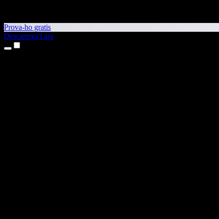
Prova-ho gratis
Descarrega'l ara
Productes
Text a veu
Aplicacions per a iPhone i iPad
Aplicació per a Android
Extensió per al Chrome
Extensió per a l'Edge
Aplicació web
Aplicació per al Mac
Aplicació per al Windows