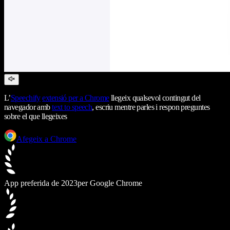
L’
Speechify
extensió per a Chrome
llegeix qualsevol contingut del
navegador amb
text to speech
, escriu mentre parles i respon preguntes
sobre el que llegeixes
Afegeix a Chrome
App preferida de 2023
per Google Chrome