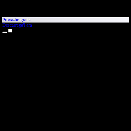
Prova-ho gratis
Descarrega'l ara
Productes
Text a veu
Aplicacions per a iPhone i iPad
Aplicació per a Android
Extensió per al Chrome
Extensió per a l'Edge
Aplicació web
Aplicació per al Mac