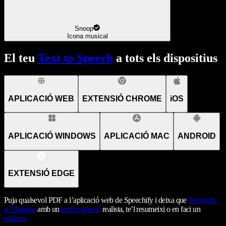
Snoop
Icona musical
El teu
Text to Speech
a tots els dispositius
APLICACIÓ WEB
EXTENSIÓ CHROME
iOS
APLICACIÓ WINDOWS
APLICACIÓ MAC
ANDROID
EXTENSIÓ EDGE
Puja qualsevol PDF a l’aplicació web de Speechify i deixa que
Speechify
te’l llegeixi
amb un
text to speech
realista, te’l resumeixi o en faci un
podcast