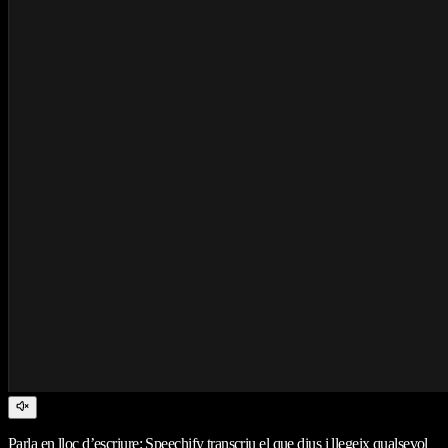
Parla en lloc d’escriure: Speechify transcriu el que dius i llegeix qualsevol