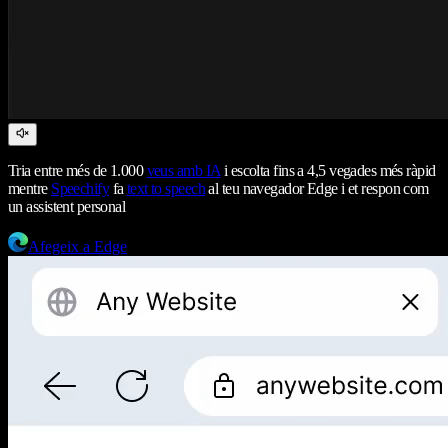
Tria entre més de 1.000
veus amb IA
i escolta fins a 4,5 vegades més ràpid
mentre
Speechify
fa
text to speech
al teu navegador Edge i et respon com
un assistent personal
Afegeix a Edge