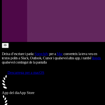
Deixa d’escriure i parla:
Speechify
per a
Mac
converteix la teva veu en
textos polits a Slack, Outlook, Cursor i qualsevol altra app, i també
llegeix
qualsevol contingut de la pantalla
Descarrega per a macOS
App del dia
App Store