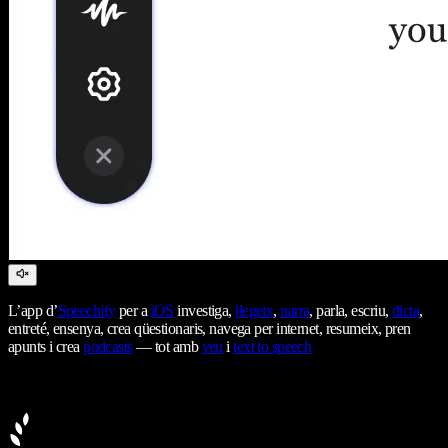
L’app d’
Speechify
per a
iOS
investiga,
llegeix
,
narra
, parla, escriu,
dicta
,
entreté, ensenya, crea qüestionaris, navega per internet, resumeix, pren
apunts i crea
podcasts
— tot amb
veu
i
text to speech