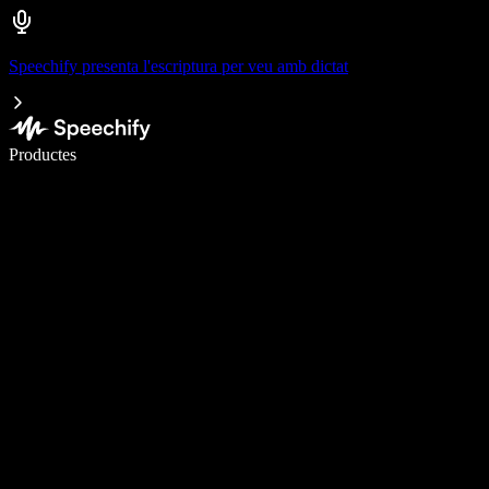
Speechify presenta l'escriptura per veu amb dictat
Escriu 5× més ràpid amb la veu
Productes
Més informació