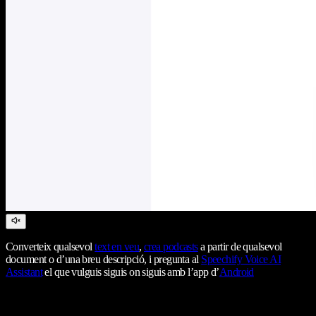
Converteix qualsevol
text en veu
,
crea podcasts
a partir de qualsevol
document o d’una breu descripció, i pregunta al
Speechify Voice AI
Assistant
el que vulguis siguis on siguis amb l’app d’
Android