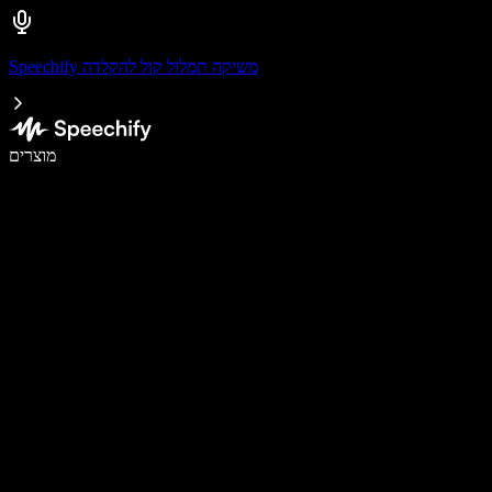
Speechify משיקה תמלול קול להקלדה
לכתוב פי 5 מהר יותר עם הכתבה קולית
מוצרים
למידע נוסף