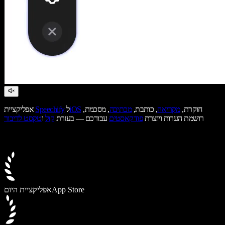
חוקרת,
מקריאה
, כותבת,
מכתיבה
, מסכמת,
iOS
ל
Speechify
אפליקציית
רושמת הערות ויוצרת
פודקאסטים
עבורכם — בעזרת
קול
ו
טקסט לדיבור
App Store
אפליקציית היום