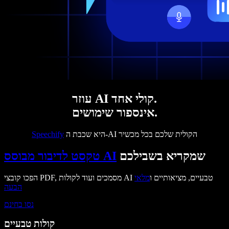
עוזר AI קולי אחד.
אינספור שימושים.
היא שכבת ה-AI הקולית שלכם בכל מכשיר
Speechify
שמקריא בשבילכם
טקסט לדיבור מבוסס AI
הפכו קובצי PDF, מסמכים ועוד לקולות AI טבעיים, מציאותיים ו
מלאי
הבעה
נסו בחינם
קולות טבעיים