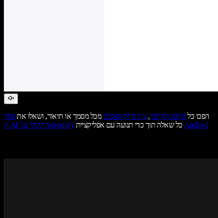
הפכו כל
טקסט לדיבור
,
צרו פודקאסטים
מכל מסמך או תיאור, ושאלו את
עוזר
Android
כל שאלה תוך כדי תנועה עם אפליקציית
ה-AI הקולי של Speechify