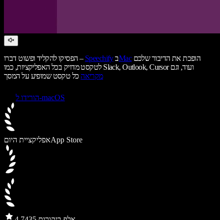
הופכת את הדיבור שלכם
Mac
ב
Speechify
הפסיקו להקליד ופשוט דברו –
לטקסט מדויק בכל האפליקציות, כמו Slack, Outlook, Cursor ועוד, וגם
מקריאה
כל טקסט שמופיע על המסך
הורידו ל-macOS
App Store
אפליקציית היום
435 אלף ביקורות
4.7