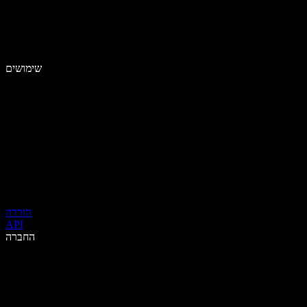
שימושים
הורדה
API
החברה