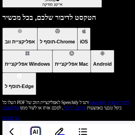
אייקון מוזיקה
הטקסט לדיבור שלכם, בכל מכשיר
iOS
תוסף ל-Chrome
אפליקציית ווב
Android
אפליקציית Mac
אפליקציית Windows
תוסף ל-Edge
להקריא אותו
Speechify
העלו כל PDF לאפליקציית הווב של Speechify ותנו ל
בקול טבעי באמצעות
טקסט לדיבור
, לסכם אותו או ליצור ממנו
פודקאסט
נסו בחינם