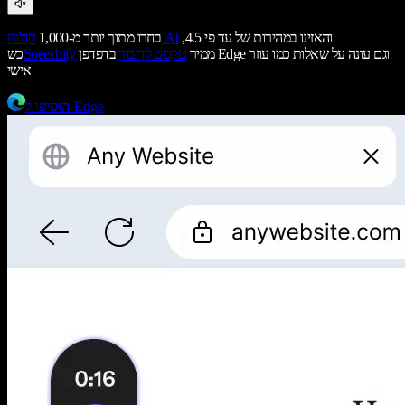
והאזינו במהירות של עד פי 4.5,
קולות AI
בחרו מתוך יותר מ-1,000
ממיר
טקסט לדיבור
בדפדפן Edge וגם עונה על שאלות כמו עוזר
Speechify
כש
אישי
הוסיפו ל-Edge