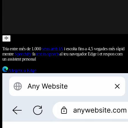
Tria entre més de 1.000
veus amb IA
i escolta fins a 4,5 vegades més ràpid
mentre
Speechify
fa
text to speech
al teu navegador Edge i et respon com
un assistent personal
Afegeix a Edge