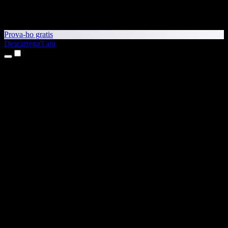
Prova-ho gratis
Descarrega'l ara
Productes
Text a veu
Aplicacions per a iPhone i iPad
Aplicació per a Android
Extensió per al Chrome
Extensió per a l'Edge
Aplicació web
Aplicació per al Mac