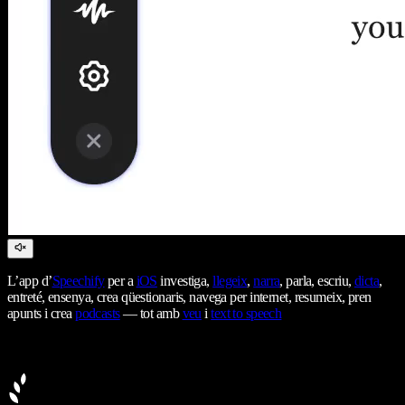
L’app d’
Speechify
per a
iOS
investiga,
llegeix
,
narra
, parla, escriu,
dicta
,
entreté, ensenya, crea qüestionaris, navega per internet, resumeix, pren
apunts i crea
podcasts
— tot amb
veu
i
text to speech