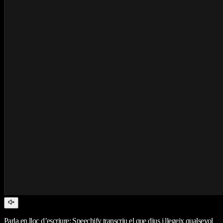
Parla en lloc d’escriure: Speechify transcriu el que dius i llegeix qualsevol