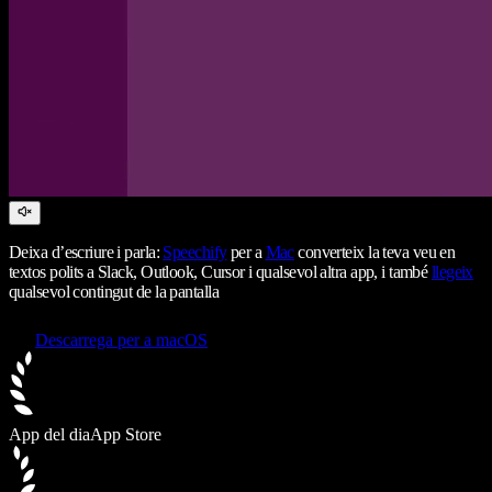
Deixa d’escriure i parla:
Speechify
per a
Mac
converteix la teva veu en
textos polits a Slack, Outlook, Cursor i qualsevol altra app, i també
llegeix
qualsevol contingut de la pantalla
Descarrega per a macOS
App del dia
App Store