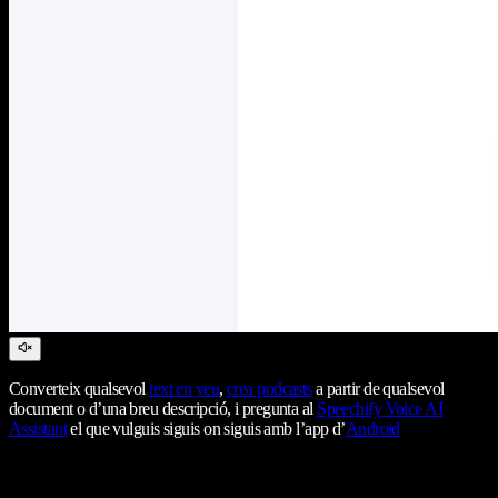
Converteix qualsevol
text en veu
,
crea podcasts
a partir de qualsevol
document o d’una breu descripció, i pregunta al
Speechify Voice AI
Assistant
el que vulguis siguis on siguis amb l’app d’
Android