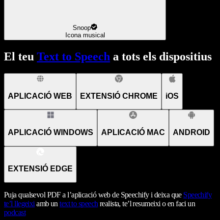
Snoop
Icona musical
El teu
Text to Speech
a tots els dispositius
APLICACIÓ WEB
EXTENSIÓ CHROME
iOS
APLICACIÓ WINDOWS
APLICACIÓ MAC
ANDROID
EXTENSIÓ EDGE
Puja qualsevol PDF a l’aplicació web de Speechify i deixa que
Speechify
te’l llegeixi
amb un
text to speech
realista, te’l resumeixi o en faci un
podcast