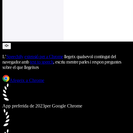
L’
Speechify
extensió per a Chrome
llegeix qualsevol contingut del
navegador amb
text to speech
, escriu mentre parles i respon preguntes
sobre el que llegeixes
Afegeix a Chrome
App preferida de 2023
per Google Chrome