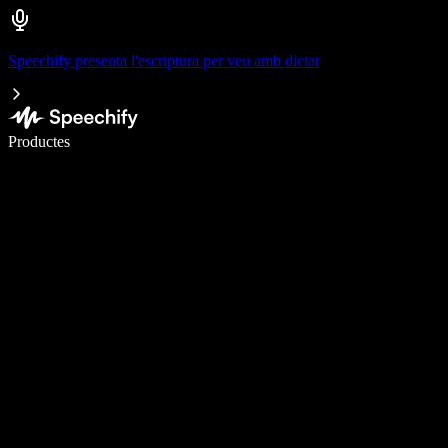
Speechify presenta l'escriptura per veu amb dictat
Escriu 5× més ràpid amb la veu
Productes
Més informació