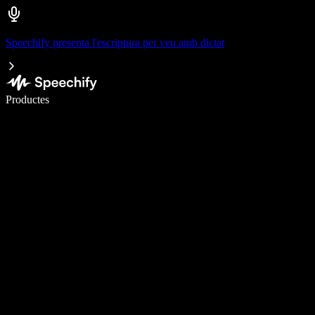
Speechify presenta l'escriptura per veu amb dictat
Escriu 5× més ràpid amb la veu
Productes
Més informació