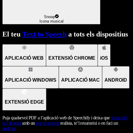
Snoop
Icona musical
El teu
Text to Speech
a tots els dispositius
APLICACIÓ WEB
EXTENSIÓ CHROME
iOS
APLICACIÓ WINDOWS
APLICACIÓ MAC
ANDROID
EXTENSIÓ EDGE
Puja qualsevol PDF a l’aplicació web de Speechify i deixa que
Speechify
te’l llegeixi
amb un
text to speech
realista, te’l resumeixi o en faci un
podcast