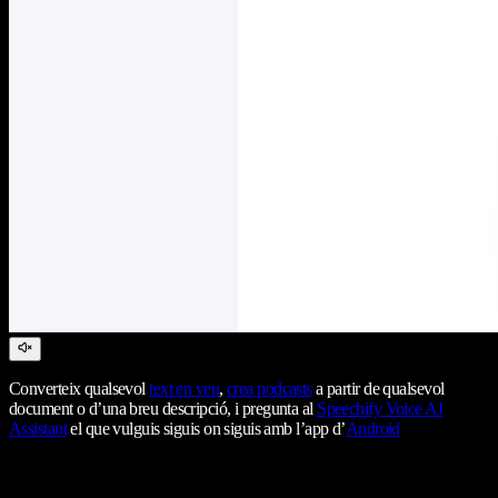
Converteix qualsevol
text en veu
,
crea podcasts
a partir de qualsevol
document o d’una breu descripció, i pregunta al
Speechify Voice AI
Assistant
el que vulguis siguis on siguis amb l’app d’
Android