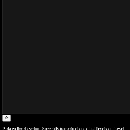
Parla en lloc d’escriure: Speechify transcriu el que dius i llegeix qualsevol