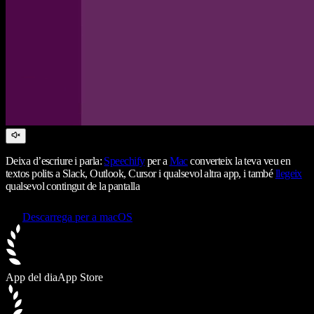
Deixa d’escriure i parla:
Speechify
per a
Mac
converteix la teva veu en
textos polits a Slack, Outlook, Cursor i qualsevol altra app, i també
llegeix
qualsevol contingut de la pantalla
Descarrega per a macOS
App del dia
App Store