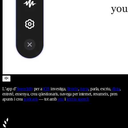
L’app d’
Speechify
per a
iOS
investiga,
llegeix
,
narra
, parla, escriu,
dicta
,
entreté, ensenya, crea qüestionaris, navega per internet, resumeix, pren
apunts i crea
podcasts
— tot amb
veu
i
text to speech