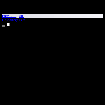
Prova-ho gratis
Descarrega'l ara
Productes
Text a veu
Aplicacions per a iPhone i iPad
Aplicació per a Android
Extensió per al Chrome
Extensió per a l'Edge
Aplicació web
Aplicació per al Mac