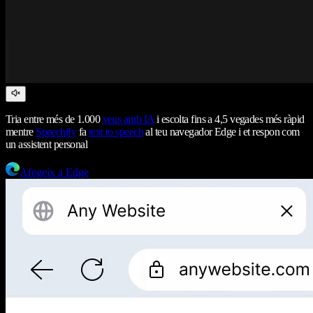
Tria entre més de 1.000
veus amb IA
i escolta fins a 4,5 vegades més ràpid
mentre
Speechify
fa
text to speech
al teu navegador Edge i et respon com
un assistent personal
Afegeix a Edge