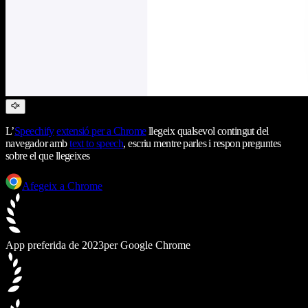
L’
Speechify
extensió per a Chrome
llegeix qualsevol contingut del
navegador amb
text to speech
, escriu mentre parles i respon preguntes
sobre el que llegeixes
Afegeix a Chrome
App preferida de 2023
per Google Chrome