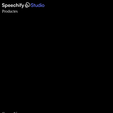
Escriu 5× més ràpid amb la veu
Productes
Més informació