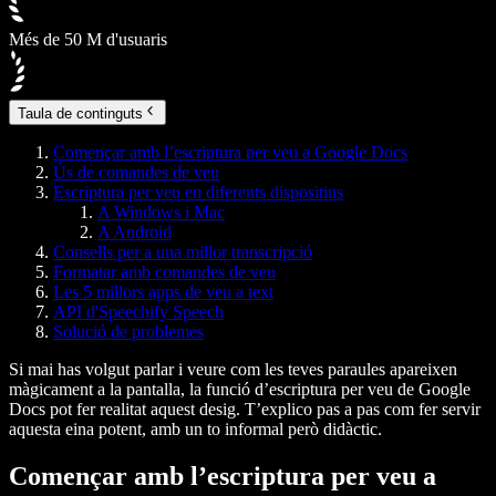
Més de 50 M d'usuaris
Taula de continguts
Començar amb l’escriptura per veu a Google Docs
Ús de comandes de veu
Escriptura per veu en diferents dispositius
A Windows i Mac
A Android
Consells per a una millor transcripció
Formatar amb comandes de veu
Les 5 millors apps de veu a text
API d'Speechify Speech
Solució de problemes
Si mai has volgut parlar i veure com les teves paraules apareixen
màgicament a la pantalla, la funció d’escriptura per veu de Google
Docs pot fer realitat aquest desig. T’explico pas a pas com fer servir
aquesta eina potent, amb un to informal però didàctic.
Començar amb l’escriptura per veu a