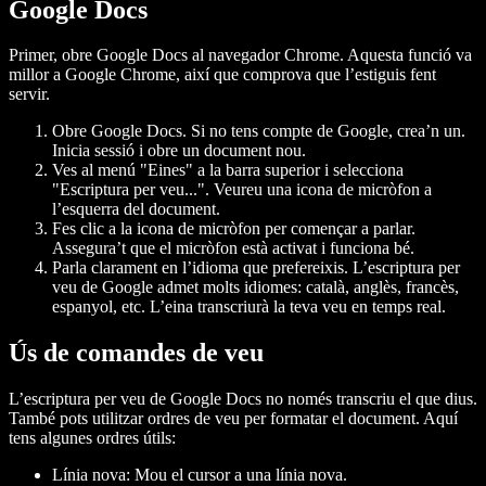
Google Docs
Primer, obre Google Docs al navegador Chrome. Aquesta funció va
millor a Google Chrome, així que comprova que l’estiguis fent
servir.
Obre Google Docs. Si no tens compte de Google, crea’n un.
Inicia sessió i obre un document nou.
Ves al menú "Eines" a la barra superior i selecciona
"Escriptura per veu...". Veureu una icona de micròfon a
l’esquerra del document.
Fes clic a la icona de micròfon per començar a parlar.
Assegura’t que el micròfon està activat i funciona bé.
Parla clarament en l’idioma que prefereixis. L’escriptura per
veu de Google admet molts idiomes: català, anglès, francès,
espanyol, etc. L’eina transcriurà la teva veu en temps real.
Ús de comandes de veu
L’escriptura per veu de Google Docs no només transcriu el que dius.
També pots utilitzar ordres de veu per formatar el document. Aquí
tens algunes ordres útils:
Línia nova
: Mou el cursor a una línia nova.