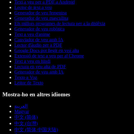
Text a veu per a PDF a Android
Lector de text a veu
Generador de veu femenina
Generador de veu masculina
Els millors programes de lectura per a la dislèxia
Generador de veu robòtica
Text a veu d'anime
Canviador de veu amb IA
Lector d'àudio per a PDF
Google Docs pot llegir en veu alta
Extensió de text a veu per al Chrome
Text a veu en hindi
Lectura en veu alta de PDF
Generador de veu amb IA
Texto a Voz
Leitor de Texto
Mostra-ho en altres idiomes
العربية
Magyar
中文 (简体)
中文 (台灣)
中文 (简体 中国大陆)