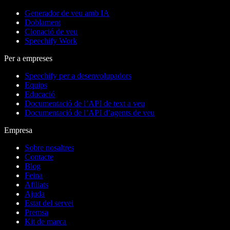
Generador de veu amb IA
Doblament
Clonació de veu
Speechify Work
Per a empreses
Speechify per a desenvolupadors
Equips
Educació
Documentació de l’API de text a veu
Documentació de l’API d’agents de veu
Empresa
Sobre nosaltres
Contacte
Blog
Feina
Afiliats
Ajuda
Estat del servei
Premsa
Kit de marca