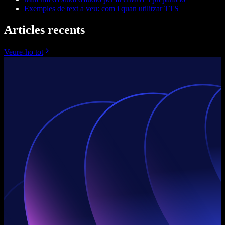
Exemples de text a veu: com i quan utilitzar TTS
Articles recents
Veure-ho tot