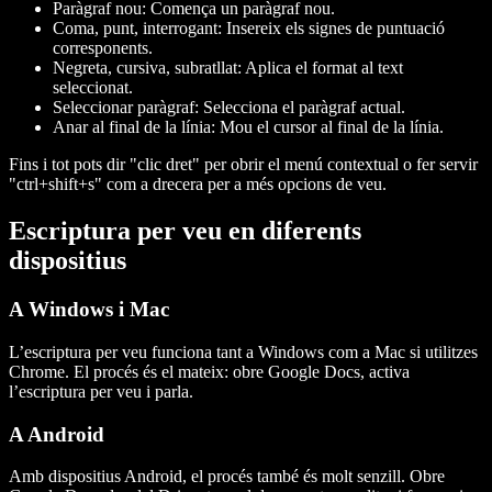
Paràgraf nou
: Comença un paràgraf nou.
Coma
,
punt
,
interrogant
: Insereix els signes de puntuació
corresponents.
Negreta
,
cursiva
,
subratllat
: Aplica el format al text
seleccionat.
Seleccionar paràgraf
: Selecciona el paràgraf actual.
Anar al final de la línia
: Mou el cursor al final de la línia.
Fins i tot pots dir "clic dret" per obrir el menú contextual o fer servir
"ctrl+shift+s" com a drecera per a més opcions de veu.
Escriptura per veu en diferents
dispositius
A Windows i Mac
L’escriptura per veu funciona tant a Windows com a Mac si utilitzes
Chrome. El procés és el mateix: obre Google Docs, activa
l’escriptura per veu i parla.
A Android
Amb dispositius Android, el procés també és molt senzill. Obre