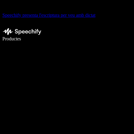
Speechify presenta l'escriptura per veu amb dictat
Escriu 5× més ràpid amb la veu
Productes
Més informació