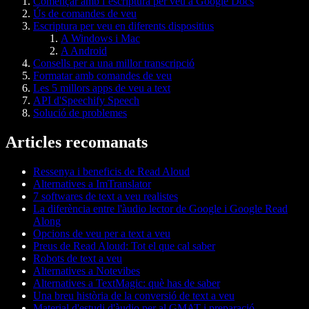
Començar amb l’escriptura per veu a Google Docs
Ús de comandes de veu
Escriptura per veu en diferents dispositius
A Windows i Mac
A Android
Consells per a una millor transcripció
Formatar amb comandes de veu
Les 5 millors apps de veu a text
API d'Speechify Speech
Solució de problemes
Articles recomanats
Ressenya i beneficis de Read Aloud
Alternatives a ImTranslator
7 softwares de text a veu realistes
La diferència entre l'àudio lector de Google i Google Read
Along
Opcions de veu per a text a veu
Preus de Read Aloud: Tot el que cal saber
Robots de text a veu
Alternatives a Notevibes
Alternatives a TextMagic: què has de saber
Una breu història de la conversió de text a veu
Material d'estudi d'àudio per al GMAT i preparació