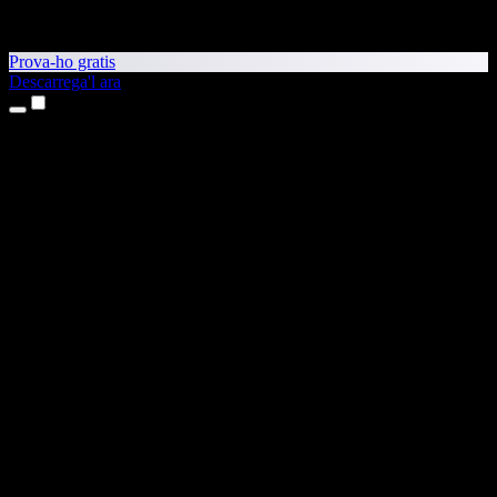
Prova-ho gratis
Descarrega'l ara
Productes
Text a veu
Aplicacions per a iPhone i iPad
Aplicació per a Android
Extensió per al Chrome
Extensió per a l'Edge
Aplicació web
Aplicació per al Mac
Aplicació per al Windows