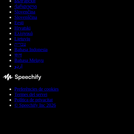
Български
ქართული
Slovenčina
Slovenščina
Eesti
Hrvatski
Ελληνικά
Lietuvių
עברית
Bahasa Indonesia
বাংলা
Bahasa Melayu
اردو
Preferències de cookies
Termes del servei
Política de privacitat
© Speechify Inc 2026