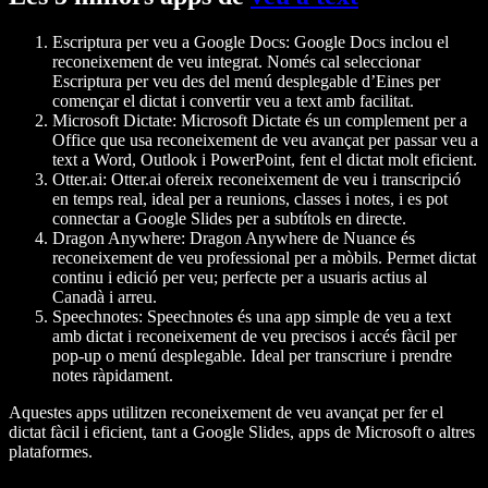
Escriptura per veu a Google Docs
: Google Docs inclou el
reconeixement
de veu
integrat. Només cal seleccionar
Escriptura per veu des del
menú desplegable
d’Eines per
començar el
dictat
i convertir veu a text amb facilitat.
Microsoft Dictate
:
Microsoft Dictate
és un complement per a
Office que usa
reconeixement de veu
avançat per passar veu a
text a Word, Outlook i PowerPoint, fent el
dictat
molt eficient.
Otter.ai
: Otter.ai ofereix
reconeixement de veu
i transcripció
en temps real, ideal per a reunions, classes i notes, i es pot
connectar a
Google Slides
per a subtítols en directe.
Dragon Anywhere
: Dragon Anywhere de Nuance és
reconeixement
de veu
professional per a mòbils. Permet
dictat
continu i edició per veu; perfecte per a usuaris actius al
Canadà
i arreu.
Speechnotes
: Speechnotes és una app simple de veu a text
amb
dictat
i
reconeixement de veu
precisos i accés fàcil per
pop-up
o
menú desplegable
. Ideal per transcriure i prendre
notes ràpidament.
Aquestes apps utilitzen
reconeixement de veu
avançat per fer el
dictat
fàcil i eficient, tant a
Google Slides
, apps de
Microsoft
o altres
plataformes.