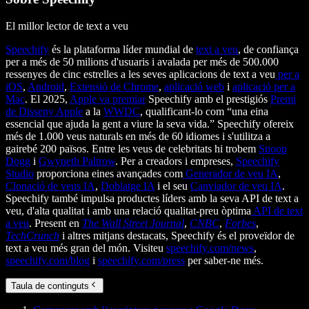
El millor lector de text a veu
Speechify
és la plataforma líder mundial de
text a veu
, de confiança
per a més de 50 milions d'usuaris i avalada per més de 500.000
ressenyes de cinc estrelles a les seves aplicacions de text a veu
per a
iOS
,
Android
,
Extensió de Chrome
,
aplicació web
i
aplicació per a
Mac
. El 2025,
Apple va premiar
Speechify amb el prestigiós
Premi
de Disseny Apple
a la
WWDC
, qualificant-lo com “una eina
essencial que ajuda la gent a viure la seva vida.” Speechify ofereix
més de 1.000 veus naturals en més de 60 idiomes i s'utilitza a
gairebé 200 països. Entre les veus de celebritats hi trobem
Snoop
Dogg
i
Gwyneth Paltrow
. Per a creadors i empreses,
Speechify
Studio
proporciona eines avançades com
Generador de veu IA
,
Clonació de veus IA
,
Doblatge IA
i el seu
Canviador de veu IA
.
Speechify també impulsa productes líders amb la seva API de text a
veu, d'alta qualitat i amb una relació qualitat-preu òptima
API de text
a veu
. Present en
The Wall Street Journal
,
CNBC
,
Forbes
,
TechCrunch
i altres mitjans destacats, Speechify és el proveïdor de
text a veu més gran del món. Visiteu
speechify.com/news
,
speechify.com/blog
i
speechify.com/press
per saber-ne més.
Taula de continguts