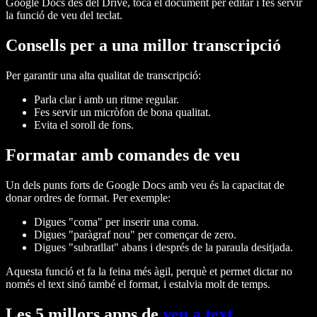
Google Docs des del Drive, toca el document per editar i fes servir
la funció de veu del teclat.
Consells per a una millor transcripció
Per garantir una alta qualitat de transcripció:
Parla clar i amb un ritme regular.
Fes servir un micròfon de bona qualitat.
Evita el soroll de fons.
Formatar amb comandes de veu
Un dels punts forts de Google Docs amb veu és la capacitat de
donar ordres de format. Per exemple:
Digues "coma" per inserir una coma.
Digues "paràgraf nou" per començar de zero.
Digues "subratllat" abans i després de la paraula desitjada.
Aquesta funció et fa la feina més àgil, perquè et permet dictar no
només el text sinó també el format, i estalvia molt de temps.
Les 5 millors apps de
veu a text