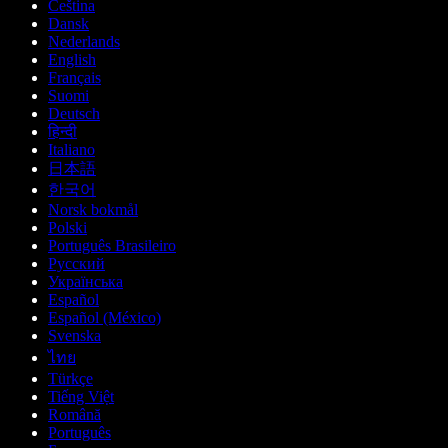
Čeština
Dansk
Nederlands
English
Français
Suomi
Deutsch
हिन्दी
Italiano
日本語
한국어
Norsk bokmål
Polski
Português Brasileiro
Русский
Українська
Español
Español (México)
Svenska
ไทย
Türkçe
Tiếng Việt
Română
Português