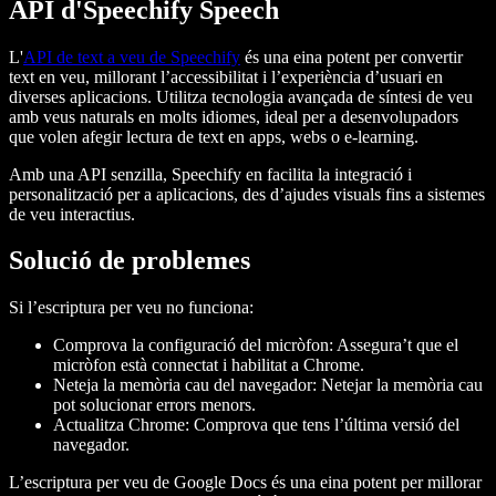
API d'Speechify Speech
L'
API de text a veu de Speechify
és una eina potent per convertir
text en veu, millorant l’accessibilitat i l’experiència d’usuari en
diverses aplicacions. Utilitza tecnologia avançada de síntesi de veu
amb veus naturals en molts idiomes, ideal per a desenvolupadors
que volen afegir lectura de text en apps, webs o e-learning.
Amb una API senzilla, Speechify en facilita la integració i
personalització per a aplicacions, des d’ajudes visuals fins a sistemes
de veu interactius.
Solució de problemes
Si l’escriptura per veu no funciona:
Comprova la configuració del micròfon
: Assegura’t que el
micròfon està connectat i habilitat a Chrome.
Neteja la memòria cau del navegador
: Netejar la memòria cau
pot solucionar errors menors.
Actualitza Chrome
: Comprova que tens l’última versió del
navegador.
L’escriptura per veu de Google Docs és una eina potent per millorar