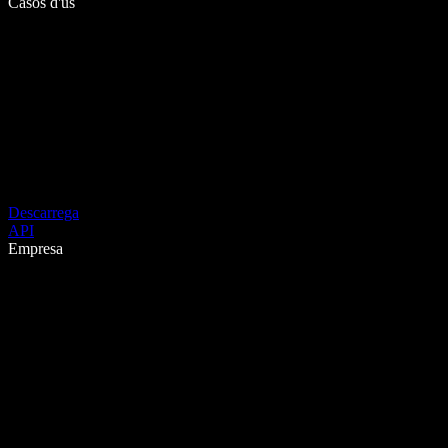
Casos d'ús
Descarrega
API
Empresa