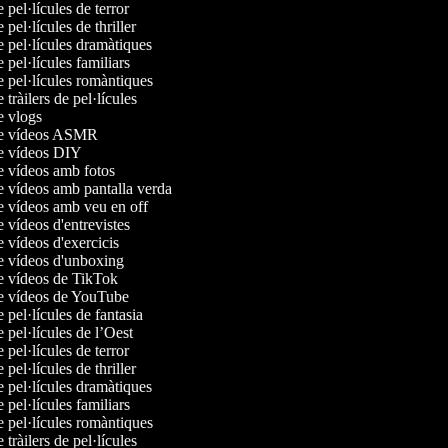
e pel·lícules de terror
e pel·lícules de thriller
e pel·lícules dramàtiques
e pel·lícules familiars
e pel·lícules romàntiques
e tràilers de pel·lícules
de vlogs
 de vídeos ASMR
de vídeos DIY
de vídeos amb fotos
de vídeos amb pantalla verda
de vídeos amb veu en off
e vídeos d'entrevistes
e vídeos d'exercicis
de vídeos d'unboxing
de vídeos de TikTok
de vídeos de YouTube
e pel·lícules de fantasia
e pel·lícules de l’Oest
e pel·lícules de terror
e pel·lícules de thriller
e pel·lícules dramàtiques
e pel·lícules familiars
e pel·lícules romàntiques
e tràilers de pel·lícules