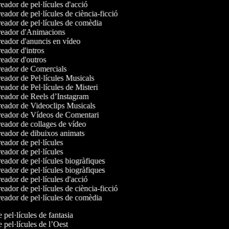
ador de pel·lícules d'acció
ador de pel·lícules de ciència-ficció
eador de pel·lícules de comèdia
eador d'Animacions
eador d'anuncis en vídeo
ador d'intros
eador d'outros
eador de Comercials
eador de Pel·lícules Musicals
ador de Pel·lícules de Misteri
eador de Reels d’Instagram
eador de Videoclips Musicals
eador de Vídeos de Comentari
eador de collages de vídeo
eador de dibuixos animats
ador de pel·lícules
ador de pel·lícules
ador de pel·lícules biogràfiques
ador de pel·lícules biogràfiques
ador de pel·lícules d'acció
ador de pel·lícules de ciència-ficció
eador de pel·lícules de comèdia
e pel·lícules de fantasia
e pel·lícules de l’Oest