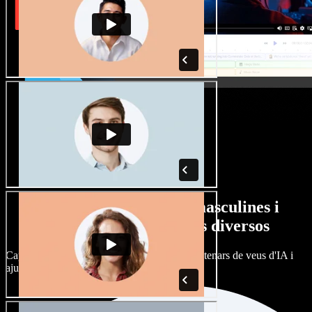
Gran varietat de veus masculines i
femenines amb accents diversos
Cap projecte ha de sonar igual. Tria entre centenars de veus d'IA i
ajusta'n l’accent.