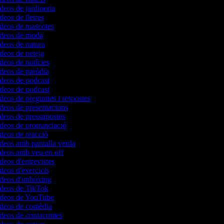
ídeos de jardineria
deos de lletres
ídeos de mascotes
vídeos de moda
ídeos de natura
ídeos de neteja
ídeos de notícies
ídeos de paròdia
ídeos de podcast
ídeos de podcast
ídeos de preguntes i respostes
ídeos de presentacions
ídeos de pressupostos
ídeos de pronunciació
ídeos de reacció
ídeos amb pantalla verda
ídeos amb veu en off
ídeos d'entrevistes
ídeos d'exercicis
ídeos d'unboxing
vídeos de TikTok
vídeos de YouTube
vídeos de comèdia
ídeos de contacontes