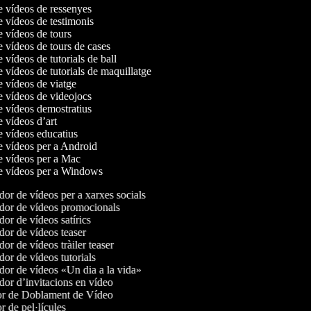
de vídeos de ressenyes
e vídeos de testimonis
e vídeos de tours
e vídeos de tours de cases
e vídeos de tutorials de ball
e vídeos de tutorials de maquillatge
de vídeos de viatge
de vídeos de videojocs
de vídeos demostratius
e vídeos d’art
de vídeos educatius
de vídeos per a Android
de vídeos per a Mac
de vídeos per a Windows
or de vídeos per a xarxes socials
or de vídeos promocionals
or de vídeos satírics
or de vídeos teaser
r de vídeos tràiler teaser
or de vídeos tutorials
or de vídeos «Un dia a la vida»
or d’invitacions en vídeo
r de Doblament de Vídeo
 de pel·lícules