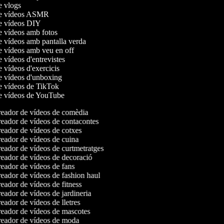
de vlogs
 de vídeos ASMR
de vídeos DIY
de vídeos amb fotos
de vídeos amb pantalla verda
de vídeos amb veu en off
e vídeos d'entrevistes
e vídeos d'exercicis
de vídeos d'unboxing
de vídeos de TikTok
de vídeos de YouTube
eador de vídeos de comèdia
eador de vídeos de contacontes
eador de vídeos de cotxes
eador de vídeos de cuina
eador de vídeos de curtmetratges
eador de vídeos de decoració
eador de vídeos de fans
eador de vídeos de fashion haul
ador de vídeos de fitness
ador de vídeos de jardineria
ador de vídeos de lletres
eador de vídeos de mascotes
eador de vídeos de moda