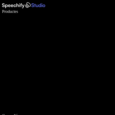
Escriu 5× més ràpid amb la veu
Productes
Més informació