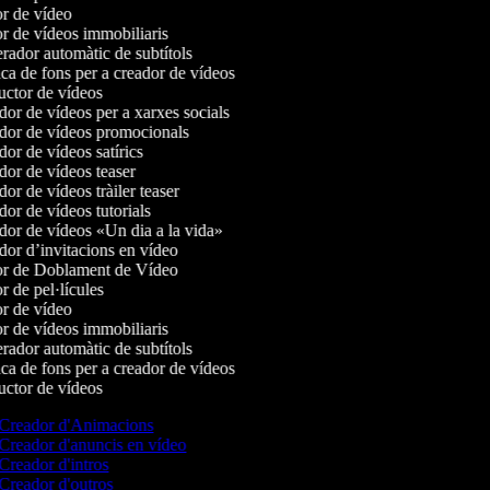
r de vídeo
r de vídeos immobiliaris
ador automàtic de subtítols
a de fons per a creador de vídeos
ctor de vídeos
or de vídeos per a xarxes socials
or de vídeos promocionals
or de vídeos satírics
or de vídeos teaser
r de vídeos tràiler teaser
or de vídeos tutorials
or de vídeos «Un dia a la vida»
or d’invitacions en vídeo
r de Doblament de Vídeo
 de pel·lícules
r de vídeo
r de vídeos immobiliaris
ador automàtic de subtítols
a de fons per a creador de vídeos
ctor de vídeos
Creador d'Animacions
Creador d'anuncis en vídeo
Creador d'intros
Creador d'outros