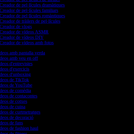
Creador de pel·lícules dramàtiques
Creador de pel·lícules familiars
Creador de pel·lícules romàntiques
Creador de tràilers de pel·lícules
Creador de vlogs
Creador de vídeos ASMR
Creador de vídeos DIY
Creador de vídeos amb fotos
ídeos amb pantalla verda
ídeos amb veu en off
ídeos d'entrevistes
ídeos d'exercicis
ídeos d'unboxing
vídeos de TikTok
vídeos de YouTube
vídeos de comèdia
ídeos de contacontes
ídeos de cotxes
ídeos de cuina
ídeos de curtmetratges
ídeos de decoració
ídeos de fans
ídeos de fashion haul
ídeos de fitness