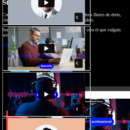
Studio.
Crea dobl. de veu, afegeix imatges, àudio, vídeos lliures de drets,
clona veus i munta projectes multimèdia complets.
Sense corba d’aprenentatge, tot al navegador: crea el que vulguis
sense els límits de sempre.
Obre l'Studio