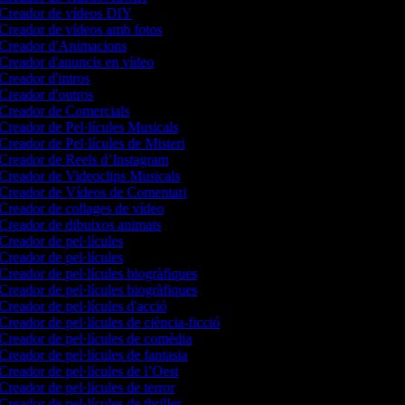
Creador de vídeos DIY
Creador de vídeos amb fotos
Creador d'Animacions
Creador d'anuncis en vídeo
Creador d'intros
Creador d'outros
Creador de Comercials
Creador de Pel·lícules Musicals
Creador de Pel·lícules de Misteri
Creador de Reels d’Instagram
Creador de Videoclips Musicals
Creador de Vídeos de Comentari
Creador de collages de vídeo
Creador de dibuixos animats
Creador de pel·lícules
Creador de pel·lícules
Creador de pel·lícules biogràfiques
Creador de pel·lícules biogràfiques
Creador de pel·lícules d'acció
Creador de pel·lícules de ciència-ficció
Creador de pel·lícules de comèdia
Creador de pel·lícules de fantasia
Creador de pel·lícules de l’Oest
Creador de pel·lícules de terror
Creador de pel·lícules de thriller