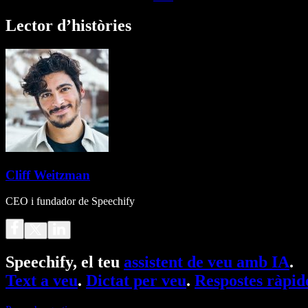
Lector d’històries
Cliff Weitzman
CEO i fundador de Speechify
Speechify, el teu
assistent de veu amb IA
.
Text a veu
.
Dictat per veu
.
Respostes ràpid