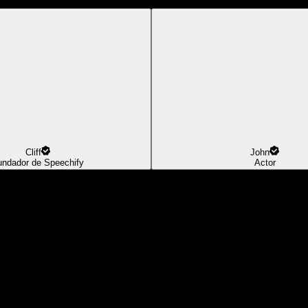
Cliff
John
undador de Speechify
Actor