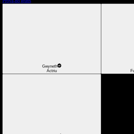
Prova-ho gratis
Gwyneth
Actriu
F