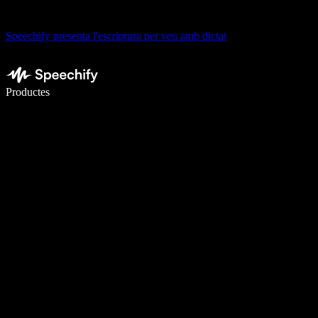
Speechify presenta l'escriptura per veu amb dictat
Escriu 5× més ràpid amb la veu
Productes
Més informació