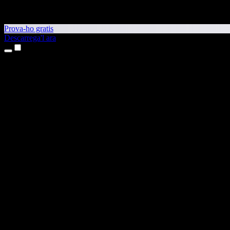
Prova-ho gratis
Descarrega'l ara
Productes
Text a veu
Aplicacions per a iPhone i iPad
Aplicació per a Android
Extensió per al Chrome
Extensió per a l'Edge
Aplicació web
Aplicació per al Mac
Aplicació per al Windows