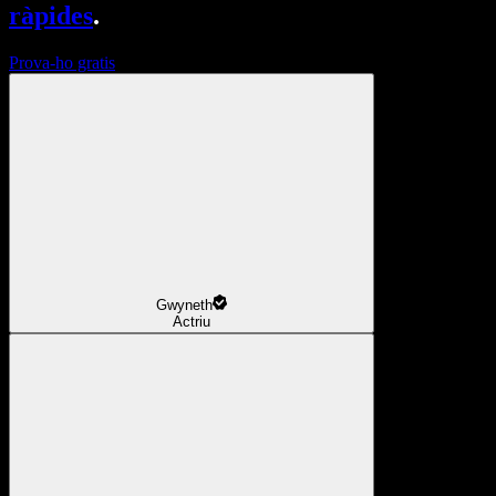
ràpides
.
Prova-ho gratis
Gwyneth
Actriu