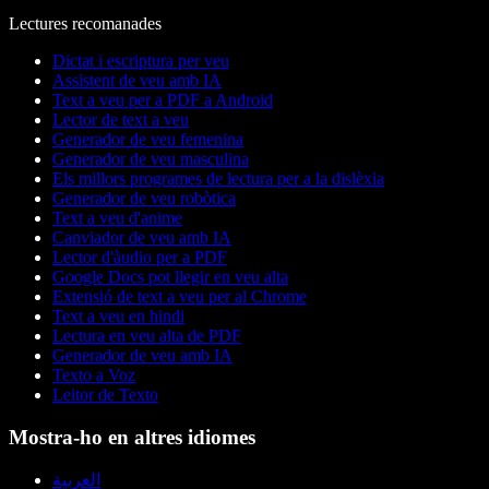
Lectures recomanades
Dictat i escriptura per veu
Assistent de veu amb IA
Text a veu per a PDF a Android
Lector de text a veu
Generador de veu femenina
Generador de veu masculina
Els millors programes de lectura per a la dislèxia
Generador de veu robòtica
Text a veu d'anime
Canviador de veu amb IA
Lector d'àudio per a PDF
Google Docs pot llegir en veu alta
Extensió de text a veu per al Chrome
Text a veu en hindi
Lectura en veu alta de PDF
Generador de veu amb IA
Texto a Voz
Leitor de Texto
Mostra-ho en altres idiomes
العربية