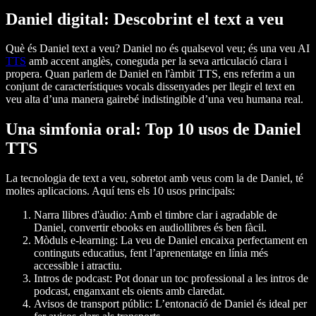
Daniel digital: Descobrint el text a veu
Què és Daniel text a veu? Daniel no és qualsevol veu; és una veu AI
TTS
amb accent anglès, coneguda per la seva articulació clara i
propera. Quan parlem de Daniel en l'àmbit TTS, ens referim a un
conjunt de característiques vocals dissenyades per llegir el text en
veu alta d’una manera gairebé indistingible d’una veu humana real.
Una simfonia oral: Top 10 usos de Daniel
TTS
La tecnologia de text a veu, sobretot amb veus com la de Daniel, té
moltes aplicacions. Aquí tens els 10 usos principals:
Narra llibres d'àudio
: Amb el timbre clar i agradable de
Daniel, convertir ebooks en audiollibres és ben fàcil.
Mòduls e-learning
: La veu de Daniel encaixa perfectament en
continguts educatius, fent l’aprenentatge en línia més
accessible i atractiu.
Intros de podcast
: Pot donar un toc professional a les intros de
podcast, enganxant els oients amb claredat.
Avisos de transport públic
: L’entonació de Daniel és ideal per