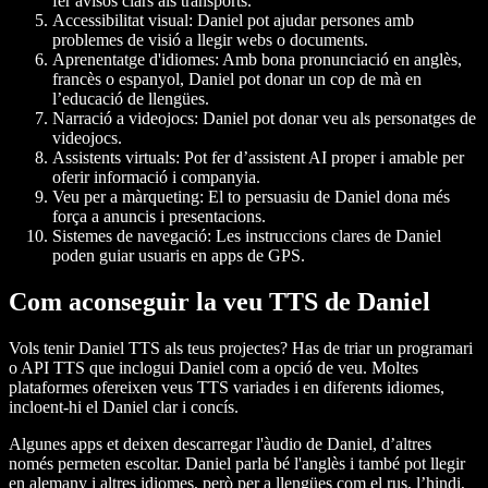
fer avisos clars als transports.
Accessibilitat visual
: Daniel pot ajudar persones amb
problemes de visió a llegir webs o documents.
Aprenentatge d'idiomes
: Amb bona pronunciació en anglès,
francès o espanyol, Daniel pot donar un cop de mà en
l’educació de llengües.
Narració a videojocs
: Daniel pot donar veu als personatges de
videojocs.
Assistents virtuals
: Pot fer d’assistent AI proper i amable per
oferir informació i companyia.
Veu per a màrqueting
: El to persuasiu de Daniel dona més
força a anuncis i presentacions.
Sistemes de navegació
: Les instruccions clares de Daniel
poden guiar usuaris en apps de GPS.
Com aconseguir la veu TTS de Daniel
Vols tenir Daniel TTS als teus projectes? Has de triar un programari
o API TTS que inclogui Daniel com a opció de veu. Moltes
plataformes ofereixen veus TTS variades i en diferents idiomes,
incloent-hi el Daniel clar i concís.
Algunes apps et deixen descarregar l'àudio de Daniel, d’altres
només permeten escoltar. Daniel parla bé l'anglès i també pot llegir
en alemany i altres idiomes, però per a llengües com el rus, l’hindi,