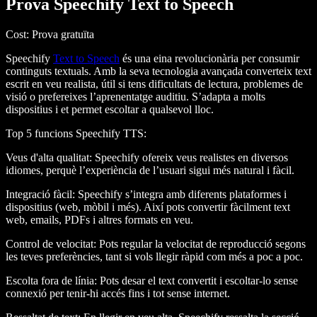
Prova Speechify Text to Speech
Cost
: Prova gratuïta
Speechify
Text to Speech
és una eina revolucionària per consumir
continguts textuals. Amb la seva tecnologia avançada converteix text
escrit en veu realista, útil si tens dificultats de lectura, problemes de
visió o prefereixes l’aprenentatge auditiu. S’adapta a molts
dispositius i et permet escoltar a qualsevol lloc.
Top 5 funcions Speechify TTS
:
Veus d'alta qualitat
: Speechify ofereix veus realistes en diversos
idiomes, perquè l’experiència de l’usuari sigui més natural i fàcil.
Integració fàcil
: Speechify s’integra amb diferents plataformes i
dispositius (web, mòbil i més). Així pots convertir fàcilment text
web, emails, PDFs i altres formats en veu.
Control de velocitat
: Pots regular la velocitat de reproducció segons
les teves preferències, tant si vols llegir ràpid com més a poc a poc.
Escolta fora de línia
: Pots desar el text convertit i escoltar-lo sense
connexió per tenir-hi accés fins i tot sense internet.