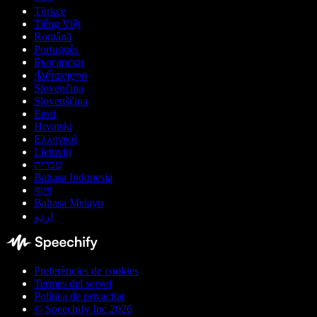
Türkçe
Tiếng Việt
Română
Português
Български
ქართული
Slovenčina
Slovenščina
Eesti
Hrvatski
Ελληνικά
Lietuvių
עברית
Bahasa Indonesia
বাংলা
Bahasa Melayu
اردو
Preferències de cookies
Termes del servei
Política de privacitat
© Speechify Inc 2026