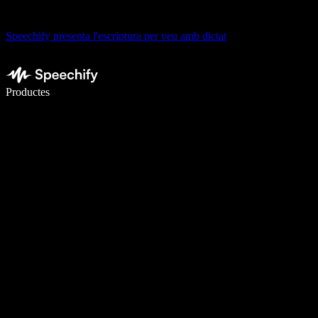
Speechify presenta l'escriptura per veu amb dictat
Escriu 5× més ràpid amb la veu
Productes
Més informació