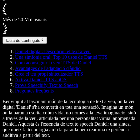
Més de 50 M d'usuaris
Taula de continguts
Daniel digital: Descobrint el text a veu
Una simfonia oral: Top 10 usos de Daniel TTS
Com aconseguir la veu TTS de Daniel
Avantatges de l'adaptació d'àudio
Crea el teu propi sintetitzador TTS
Activa Daniel: TTS a iOS
Prova Speechify Text to Speech
Preguntes freqüents
Benvingut al fascinant món de la tecnologia de text a veu, on la veu
digital 'Daniel' s'ha convertit en tota una sensació. Imagina un món
on la paraula escrita cobra vida, no només a la teva imaginació, sinó
a través de la veu, articulada per una personalitat virtual anomenada
Daniel. Aquesta és l'essència de text to speech Daniel: una síntesi
que uneix la tecnologia amb la paraula per crear una experiència
auditiva a partir del text.