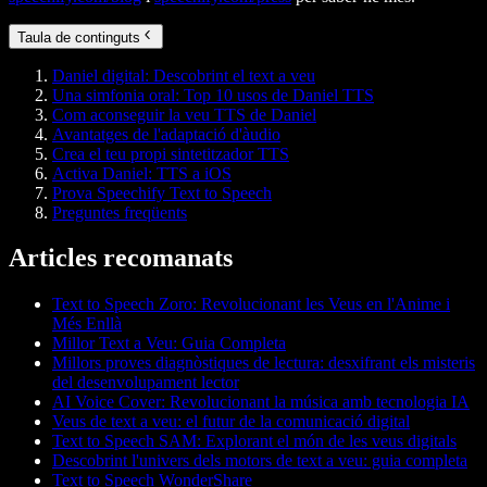
Taula de continguts
Daniel digital: Descobrint el text a veu
Una simfonia oral: Top 10 usos de Daniel TTS
Com aconseguir la veu TTS de Daniel
Avantatges de l'adaptació d'àudio
Crea el teu propi sintetitzador TTS
Activa Daniel: TTS a iOS
Prova Speechify Text to Speech
Preguntes freqüents
Articles recomanats
Text to Speech Zoro: Revolucionant les Veus en l'Anime i
Més Enllà
Millor Text a Veu: Guia Completa
Millors proves diagnòstiques de lectura: desxifrant els misteris
del desenvolupament lector
AI Voice Cover: Revolucionant la música amb tecnologia IA
Veus de text a veu: el futur de la comunicació digital
Text to Speech SAM: Explorant el món de les veus digitals
Descobrint l'univers dels motors de text a veu: guia completa
Text to Speech WonderShare