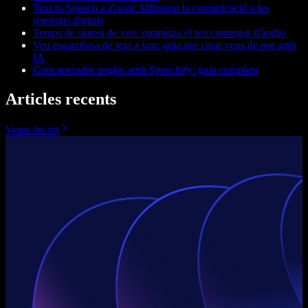
Text to Speech a Zoom: Millorant la comunicació a les
reunions digitals
Temps de síntesi de veu: optimitza el teu contingut d'àudio
Veu esgarrifosa de text a veu: guia per crear veus de por amb
IA
Com aprendre anglès amb Speechify: guia completa
Articles recents
Veure-ho tot