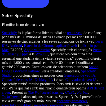
Sobre Speechify
El millor lector de text a veu
Speechify
és la plataforma líder mundial de
text a veu
, de confiança
per a més de 50 milions d'usuaris i avalada per més de 500.000
ressenyes de cinc estrelles a les seves aplicacions de text a veu
per a
iOS
,
Android
,
Extensió de Chrome
,
aplicació web
i
aplicació per a
Mac
. El 2025,
Apple va premiar
Speechify amb el prestigiós
Premi
de Disseny Apple
a la
WWDC
, qualificant-lo com “una eina
essencial que ajuda la gent a viure la seva vida.” Speechify ofereix
més de 1.000 veus naturals en més de 60 idiomes i s'utilitza a
gairebé 200 països. Entre les veus de celebritats hi trobem
Snoop
Dogg
i
Gwyneth Paltrow
. Per a creadors i empreses,
Speechify
Studio
proporciona eines avançades com
Generador de veu IA
,
Clonació de veus IA
,
Doblatge IA
i el seu
Canviador de veu IA
.
Speechify també impulsa productes líders amb la seva API de text a
veu, d'alta qualitat i amb una relació qualitat-preu òptima
API de text
a veu
. Present en
The Wall Street Journal
,
CNBC
,
Forbes
,
TechCrunch
i altres mitjans destacats, Speechify és el proveïdor de
text a veu més gran del món. Visiteu
speechify.com/news
,
speechify.com/blog
i
speechify.com/press
per saber-ne més.