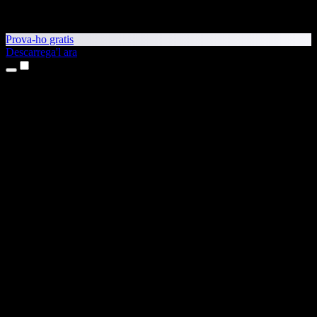
Prova-ho gratis
Descarrega'l ara
Productes
Text a veu
Aplicacions per a iPhone i iPad
Aplicació per a Android
Extensió per al Chrome
Extensió per a l'Edge
Aplicació web
Aplicació per al Mac
Aplicació per al Windows